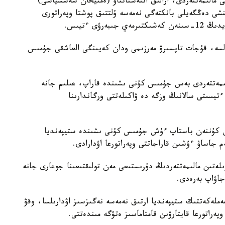
الى مالىمەتتەردى، ارالىق اتتەستاتتاۋ (ەمتيحان سەسسياسى)
نشى دەڭگەيلى بانكتەگى نەمەسە ۇلتتىق پوشتا وپەراتورى
ۋى ءتيىس.
كەس كەلسە، قۇجات تاپسىرۋ مەرزىمى ودان كەيىنگى العاشقى جۇمىس
لىمەتتەردى بەس جۇمىس كۇنى ىشىندە قاراپ، عىلىم جانە
ءتيىستى سالانىڭ وزگە دە ۋاكىلەتتى ورگاندارىنا
ەن كۇننەن باستاپ ءۇش جۇمىس كۇنى ىشىندە ستيپەنديا
م جاساۋ ءۇشىن قاراجاتتى وپەراتورعا اۋدارادى.
ەتىن مالىمەتتەردىڭ دۇرىستىعى مەن تولىقتىعىنا جوعارى جانە
جاۋاپ بەرەدى.
ەملەكەتتىك ستيپەنديا ارتىق نەمەسە نەگىزسىز اۋدارىلسا، وقۋ
پەراتورعا قايتارۋىن قامتاماسىز ەتۋگە مىندەتتى.