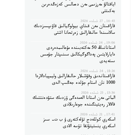
اياقتالۋ مەرزىمى مەن دەمالىس كەزەڭدەرىن
بەكىتتى
16:45, 27 شىلدە 2026
قازاقستان مەن قىتاي بيولوگيالىق قاۋىپسىزدىك
سالاسىندا حالىقارالىق زەرتحانا اشتى
19:06, 24 شىلدە 2026
استانانىڭ 50 مەكتەبىندە مۇعالىمدەردى
دايارلايتىن پەداگوگيكالىق سىنىپتار جۇمىس
ىستەيدى
18:26, 24 شىلدە 2026
قازاقستاندىق وقۋشىلار حالىقارالىق وليمپيادالاردا
1000 نان استام جۇلدە جەڭىپ الدى
15:56, 23 شىلدە 2026
الماتى مەن استانا الەمدەگى ۇزدىك ستۋدەنتتىك
قالالار رەيتينگىندە جوعارىلادى
17:41, 21 شىلدە 2026
اسكەري كوللەدج تۇلەكتەرى ۇ ب ت- سىز
اسكەري ينستيتۋتقا تۇسە الادى