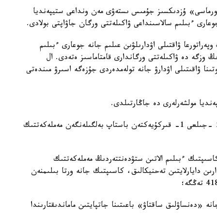
فورماسى» ۇزدىكسىز جۇمىس ىستەۋى مەن ونداعى ستيپەنديا
جوعارى ءبىلىم سالاسىنداعى ۋاكىلەتتى ورگان جاۋاپتى بولادى.
پەراتورعا ۋاقتىلى اۋدارىلۋىن عىلىم جانە جوعارى ءبىلىم
ڭ وزگە دە ۋاكىلەتتى ورگاندارى قامتاماسىز ەتەدى. ال
تىنا ۋاقىتىلى اۋدارۋ جانە تولەمدەردى جۇزەگە اسىرۋ مىندەتى
ەنديا مولشەرلەرى دە جاڭارتىلدى.
قاۋلىدا 2024 -جىلعى 1 -قىركۇيەكتەن جانە 2025 -جىلعى 1- قىركۇيەكتەن باستاپ بەلگىلەنگەن مەملەكەتتىك
اسىپتىك ءبىلىم الاتىن ستۋدەنتتەردىڭ مەملەكەتتىك
ا بۋىن ماماندارىن دايارلايتىن تەحنيكالىق، كاسىپتىك جانە ورتا بىلىمنەن
 «دەنساۋلىق ساقتاۋ» باعىتىنا جاتپايتىن ماماندىقتارىندا