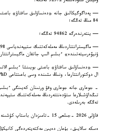
وقيتىن ستۋدەنتتەر 52372 تەڭگە؛
— پەداگوگيكالىق جانە «دەنساۋلىق ساقتاۋ» باعىتى
84 مىڭ تەڭگە؛
— ينتەرندەرگە 94862 تەڭگە؛
ۋنيۆەرسيتەتىندە» ءبىلىم الىپ جاتقان ماگيسترانتتار اي سايىن 0
ال دوكتورانتتارعا، ونىڭ ىشىندە وسى باعىتتاعى PhD دوكتورانتتارىنا 262500 تەڭگە؛
- جوعارى جانە جوعارى وقۋ ورنىنان كەيىنگى ءبىلىم 
تەڭگە بەرىلەدى.
قاۋلى 2026 -جىلعى 15 -تامىزدان باستاپ كۇشىنە ەنەدى.
ەسكە سالايىق، بۇعان دەيىن مەكتەپتەردەگى كانيكۋل