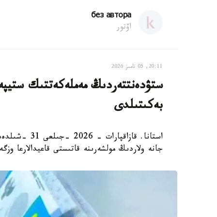
без автора
اۆتور
20:11, 05 تامىز 2026
ستۋدەنتتەردىڭ مەملەكەتتىك ستيپەن
بەكىتىلدى
استانا. قازاقپ
جانە ولاردىڭ مولشەرىنە قاتىستى قاعيدالارعا وزگ