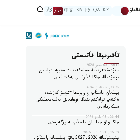
الداۋ
KZ
QZ
РУ
EN
中文
ق ز
ЎЗ
تاقىرىپقا قاتىستى
20:11, 05 تامىز 2026
ستۋدەنتتەردىڭ مەملەكەتتىك ستيپەندياسىن
تولەۋدىڭ جاڭا ءتارتىبى بەكىتىلدى
13:07, 05 تامىز 2026
بيىلدان باستاپ ج و و-عا ءتۇسۋ كەزىندە
مەكتەپ تۇلەكتەرىنىڭ قوعامدىق بەلسەندىلىگى
ەسكەرىلەدى
20:44, 03 تامىز 2026
جاڭا وقۋ جىلىنان باستاپ نە وزگەرەدى
16:42, 31 شىلدە 2026
مينيسترلىك 2026-2027 وقۋ جىلىنىڭ باستالۋ،