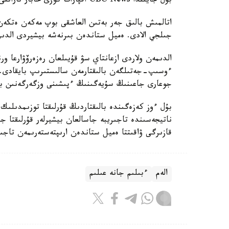
بۇل جايىندا CBC News اقپارات كوزى حابار تاراتتى.
اتالمىش بالىق جەر بەتىن العاشقى بوپ مەكەن ەتكەن وم
جىلجي الادى. ەميل ستاندەن بىرنەشە بيشيردى الدى
الدىمەن ولاردى ازعانتاي سۋ قۇيىلعان رەزەرۆۋارعا ور
ءوسىپ-جەتىلگەن بالىقتارمەن سالىستىرىپ بايقادى. 
جوعارى جاعىنىڭ سۇيەگىنىڭ ءپىشىنى وزگەرگەنىن با
بۇل ءوز كەزەگىندە بالىقتاردىڭ قۇرلىقتا توزىمدىلىك
ناتيجەسىندە تاجىريبە جاسالعان بيشيرلەر قۇرلىقتا ج
قازىرگى ۋاقىتتا ەميل ستاندەن ارىپتەستەرىمەن تاجىر
الەم
ءبىلىم جانە عىلىم