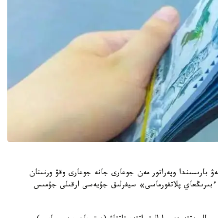
ۋ بارىسىندا وپەراتور مەن جوعارى جانە جوعارى وقۋ ورنىنان
 ءبىرىڭعاي پلاتفورماسى» سيفرلىق جۇيەسى ارقىلى جۇمىس