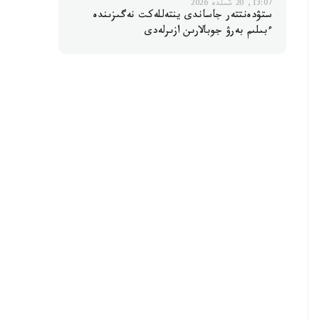
13:07, 20 شىلدە 2026
ستۋدەنتتەر جاساندى ينتەللەكت نەگىزىندە
ءبىلىم بەرۋ جوبالارىن ازىرلەدى