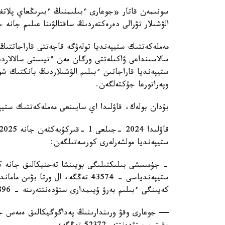
سونىمەن قاتار «جوعارى ءبىلىمنىڭ ءبىرىڭعاي پلات
الۋشىلار تۋرالى دەرەكتەردىڭ ساقتالۋىنا عىلىم جانە 
مەملەكەتتىك ستيپەنديا تولەۋگە قاجەتتى قاراجاتتىڭ و
سالاسىنداعى ۋاكىلەتتى ورگان مەن ءتيىستى سالالاردى
ستيپەنديا قاراجاتىن ءبىلىم الۋشىلاردىڭ بانكتىك شو
وپەراتورعا جۇكتەلگەن.
بۇدان بولەك، قاۋلىدا اي سايىنعى مەملەكەتتىك ستيپ
ستيپەنديا مولشەرلەرى كورسەتىلگەن:
- جۇمىسشى بىلىكتىلىگى بويىنشا تەحنيكالىق جانە ك
ستيپەندياسى - 43574 تەڭگە، ال ورت
كەيىنگى ءبىلىم بەرۋ ۇيىمدارى ستۋدەنتتەرىنە - 41896 تەڭگە؛
— جوعارى وقۋ ورىندارىنىڭ پەداگوگيكالىق ەمەس جانە