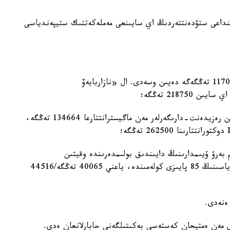
نداعى ستۋدەنتتەردىڭ اي سايىنعى مەملەكەتتىك ستيپەندياسى
— ماگيسترانتتاردىڭ مەملەكەتتىك ستيپەندياسى 117098 تەڭگەگە دەيىن وسەدى. ال «نازاربايەۆ
21875 تەڭگە؛
— «دەنساۋلىق ساقتاۋ» باعىتى بويىنشا ءبىلىم الاتىن رەزيدەنت-دارىگەرلەر مەن ماگيسترانتتارعا 134664 تەڭگە،
بەرۋ ۇيىمدارىنىڭ دايىندىق بولىمدەرىندە وقيتىن
تىڭداۋشىلارعا ستۋدەنتتەردىڭ مەملەكەتتىك ستيپەندياسىنىڭ 85 پايىزى كولەمىندە، ياعني 40065 تەڭگە/44516
 مەن ەمتيحان كەستەسى بەكىتىلگەنى حابارلانعان ەدى.