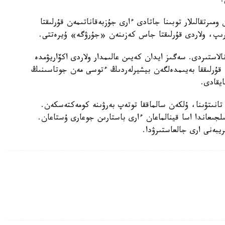
ىرتقالىلار توبىنا جاتادى ءارى جۇزبەقاناتىمەن قۇرلىقتا
رىپ، ولاردى قۇرلىقتا جاس كەزىنەن «جۇرۋگە» ۇيرەتتى.
نالاستىردى. سەگىز ايدان كەيىن عالىمدار ولاردى اكۆاريۋمدە
قۇرلىققا بەيىمدەلگەن بيشيرلەردىڭ ءتوسى مەن جوتاسىنىڭ
يقادى.
 تانىتۋىنا، ۇلكەن سالماققا توتەپ بەرۋىنە كومەكتەسكەن.
ىلجىعاندا اسا قينالماعان ءارى باستارىن جوعارى ۇستاعان.
يبەنى ارى جالعاستىرۋدا.