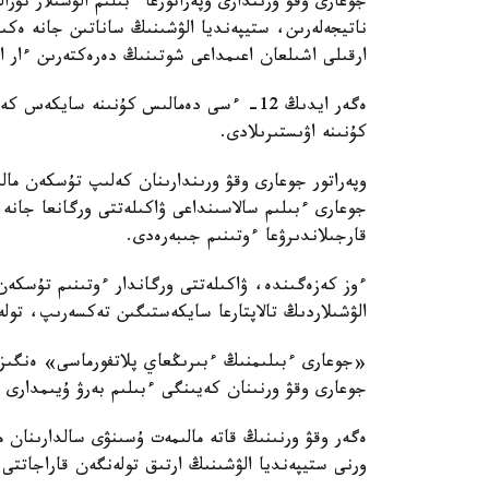
جوعارى وقۋ ورىندارى وپەراتورعا ءبىلىم الۋشىلار تۋر
ناتيجەلەرىن، ستيپەنديا الۋشىنىڭ ساناتىن جانە ەكى
ارقىلى اشىلعان اعىمداعى شوتىنىڭ دەرەكتەرىن ءار ايدىڭ 12-سىنەن كەشىكتىرمەي جىبەر
ەگەر ايدىڭ 12- ءسى دەمالىس كۇنىنە ساي
كۇنىنە اۋىستىرىلادى.
وپەراتور جوعارى وقۋ ورىندارىنان كەلىپ تۇسكەن ما
جوعارى ءبىلىم سالاسىنداعى ۋاكىلەتتى ورگانعا جانە 
قارجىلاندىرۋعا ءوتىنىم جىبەرەدى.
ءوز كەزەگىندە، ۋاكىلەتتى ورگاندار ءوتىنىم تۇسك
الۋشىلاردىڭ تالاپتارعا سايكەستىگىن تەكسەرىپ، تولە
«جوعارى ءبىلىمنىڭ ءبىرىڭعاي پلاتفورماسى» ەنگىزىل
جوعارى وقۋ ورنىنان كەيىنگى ءبىلىم بەرۋ ۇيىمدارى 
ەگەر وقۋ ورنىنىڭ قاتە مالىمەت ۇسىنۋى سالدارىنان م
ورنى ستيپەنديا الۋشىنىڭ ارتىق تولەنگەن قاراجاتتى و