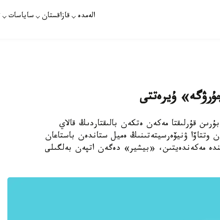
الەمدە
قازاقستان
ساياسات
ت
«جۇرۋگە» ۇيرەتتى
سىدان 400 ميلليون جىل بۇرىن قۇرلىقتا مەكەن ەتكەن بالىقتاردىڭ قالاي
ن وتتاۆا ۋنيۆەرسيتەتىنىڭ ەميل ستاندەن باستاعان
ىندە مەكەندەيتىن، «بيشير» دەگەن اتپەن بەلگىلى