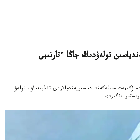
دياسىن تولەۋدىڭ جاڭا ءتارتىبى
ارات - 2026 -جىلعى 31 -شىلدەدە ۇكىمەت مەملەكەتتىك ستيپەنديالاردى تاعايىنداۋ، تولەۋ
ەرىستەر ەنگىزدى.