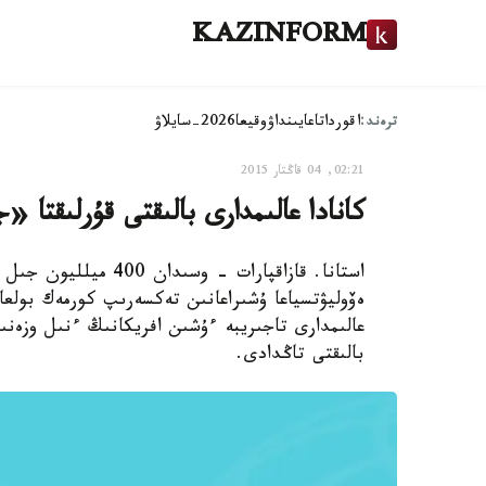
KAZINFORM
ترەند:
اقوردا
تاعايىنداۋ
وقيعا
2026-سايلاۋ
02:21, 04 قاڭتار 2015
كانادا عالىمدارى بالىقتى قۇرلىقتا 
استانا. قازاقپارات - و
ەۆوليۋتسياعا ۇشىراعانىن تەكسەرىپ كورمەك بولعا
عالىمدارى تاجىريبە ءۇشىن افريكانىڭ ءنىل وزەن
بالىقتى تاڭدادى.