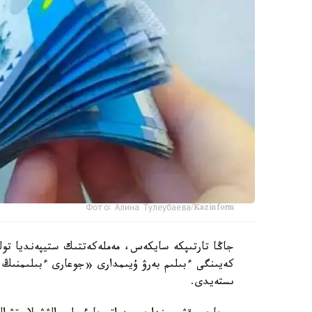
Фото: Алина Тулеубаева/Kazinform
جاڭا تارتىپكە سايكەس، مەملەكەتتىك ستيپەنديا تولە
كەيىنگى ءبىلىم بەرۋ ۇيىمدارى «جوعارى ءبىلىمنىڭ
ىستەيدى.