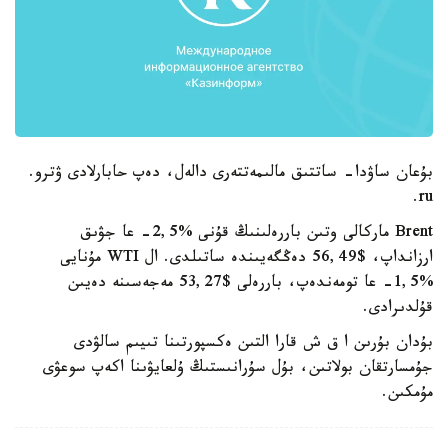
بۇعان ساۋدا- ساتتىق مالىمەتتەرى دالەل، دەپ حابارلادى ۋترو.
ru.
Brent ماركالى وتىن باررەلىنىڭ قۇنى %2,5- عا جۋىق
ارزانداپ، $56,49 دەڭگەيىندە ساتىلدى. ال WTI مۇنايى
%1,5- عا تومەندەپ، باررەلى $53,27 مەجەسىنە دەيىن
قۇلدىرادى.
بۇدان بۇرىن ا ق ش قارا التىن ەكسپورتىنا تىيىم سالۋدى
جۇمسارتقان بولاتىن، بۇل سۇرانىستىڭ ۇلعايۋىنا اكەپ سوعۋى
مۇمكىن.