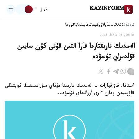
KAZINFORM
ق ز
ترەند:
2026-سايلاۋ
وقيعا
تاعايىنداۋ
اقوردا
08:56, 03 قاڭتار 2015
الەمدىك نارىقتاردا قارا التىن قۇنى كۇن سايىن
قۇلدىراي تۇسۋدە
استانا. قازاقپارات - الەمدىك نارىقتا مۇناي سۇرانىستىڭ كوپتىگى
قاۋپىمەن ودان ءارى ارزانداي تۇسۋدە.