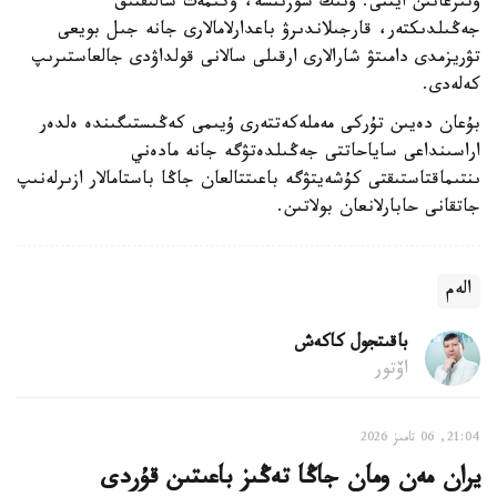
وتىرعانىن ايتتى. ونىڭ سوزىنشە، ۇكىمەت سالىقتىق
جەڭىلدىكتەر، قارجىلاندىرۋ باعدارلامالارى جانە جىل بويعى
تۋريزمدى دامىتۋ شارالارى ارقىلى سالانى قولداۋدى جالعاستىرىپ
كەلەدى.
بۇعان دەيىن تۇركى مەملەكەتتەرى ۇيىمى كەڭىستىگىندە ەلدەر
اراسىنداعى ساياحاتتى جەڭىلدەتۋگە جانە مادەني
ىنتىماقتاستىقتى كۇشەيتۋگە باعىتتالعان جاڭا باستامالار ازىرلەنىپ
جاتقانى حابارلانعان بولاتىن.
الەم
باقىتجول كاكەش
اۆتور
21:04, 06 تامىز 2026
يران مەن ومان جاڭا تەڭىز باعىتىن قۇردى