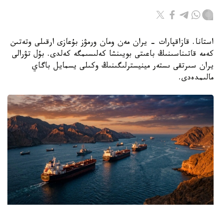
استانا. قازاقپارات - يران مەن ومان ورمۋز بۇعازى ارقىلى وتەتىن
كەمە قاتىناسىنىڭ باعىتى بويىنشا كەلىسىمگە كەلدى. بۇل تۋرالى
يران سىرتقى ىستەر مينيسترلىگىنىڭ وكىلى يسمايل باگاي
مالىمدەدى.
Фото: ЖИ