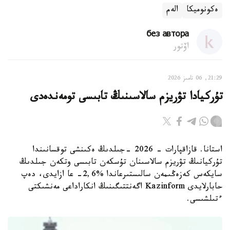
ەكونوميكا
الەم
без автора
اۆتور
21:29, 06 تامىز 2026
تۇركيادا تۋريزم سالاسىنىڭ تابىسى تومەندەدى
استانا. قازاقپارات - 2026 -جىلدىڭ ەكىنشى توقسانىندا
تۇركيانىڭ تۋريزم سالاسىنان تۇسكەن تابىسى وتكەن جىلدىڭ
سايكەس كەزەڭىمەن سالىستىرعاندا %2,6- عا ازايدى، دەپ
حابارلايدى Kazinform اگەنتتىگىنىڭ انكاراداعى مەنشىكتى
ءتىلشىسى.