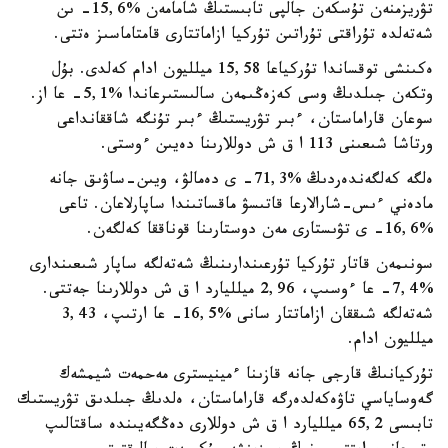
تۋريزمنەن تۇسكەن جالپى تابىستىڭ شامامەن %15,6- ىن
شەتەلدە تۇراقتى تۇراتىن تۇركيا ازاماتتارى قامتاماسىز ەتتى.
ەكىنشى توقساندا تۇركياعا 15,58 ميلليون ادام كەلدى. بۇل
وتكەن جىلدىڭ وسى كەزەڭىمەن سالىستىرعاندا %5,1- عا از.
سوعان قاراماستان، ءبىر تۋريستىڭ ءبىر تۇنگە شاققانداعى
ورتاشا شىعىنى 113 ا ق ش دوللارىنا دەيىن ءوستى.
ەلگە كەلگەندەردىڭ %71,3- ى دەمالۋ، ويىن-ساۋىق جانە
مادەني ءىس-شارالارعا قاتىسۋ ماقساتىندا ساپارلاعان. تاعى
%16,6- ى تۋىستارى مەن دوستارىنا قوناققا كەلگەن.
سونىمەن قاتار تۇركيا تۇرعىندارىنىڭ شەتەلگە ساپار شىعىندارى
%7,4- عا ءوسىپ، 2,96 ميلليارد ا ق ش دوللارىنا جەتتى.
شەتەلگە شىققان ازاماتتار سانى %16,5- عا ارتىپ، 3,43
ميلليون ادام.
تۇركيانىڭ قارجى جانە قازىنا ءمينيسترى مەحمەت شيمشەك
گەوساياسي تاۋەكەلدەرگە قاراماستان، ەلدىڭ جىلدىق تۋريستىك
تابىسى 65,2 ميلليارد ا ق ش دوللارى دەڭگەيىندە ساقتالىپ