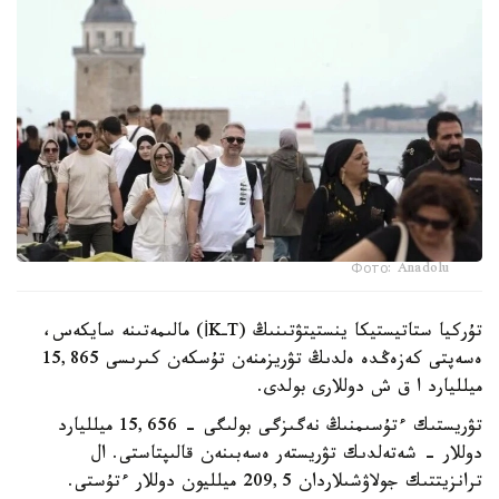
Фото: Anadolu
تۇركيا ستاتيستيكا ينستيتۋتىنىڭ (TـİK) مالىمەتىنە سايكەس،
ەسەپتى كەزەڭدە ەلدىڭ تۋريزمنەن تۇسكەن كىرىسى 15,865
ميلليارد ا ق ش دوللارى بولدى.
تۋريستىك ءتۇسىمنىڭ نەگىزگى بولىگى - 15,656 ميلليارد
دوللار - شەتەلدىك تۋريستەر ەسەبىنەن قالىپتاستى. ال
ترانزيتتىك جولاۋشىلاردان 209,5 ميلليون دوللار ءتۇستى.