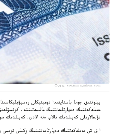
Фото: coximmigration.com
پيلوتتىق جوبا باستاپقىدا دومينيكان رەسپۋبليكاسىن
مەملەكەتتىك دەپارتامەنتتىڭ مالىمەتىنشە، كونسۋلد
تۇلعالاردان كەپىلدىك تالاپ ەتە الادى. كەپىلدىك سو
ا ق ش مەملەكەتتىك دەپارتامەنتىنىڭ وكىلى توممي پي