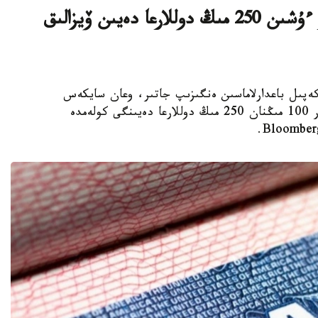
ا ق ش كەيبىر ءوتىنىش بەرۋشىلەر ءۇشىن 250 مىڭ دوللارعا دەيىن ۆيزالىق
ا ۆيزالىق كەپىل باعدارلاماسىن ەنگىزىپ جاتىر، وعان سايكەس
يمميگراتسيالىق ۆيزاعا كەيبىر ءوتىنىش بەرۋشىلەر 100 مىڭنان 250 مىڭ دوللارعا دەيىنگى كولەمدە