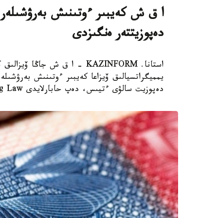
دەپوزيتتەر ەنگىزدى
استانا. KAZINFORM – ا ق ش جاڭ
دەپوزيت سالۋى ءتيىس، دەپ حابارلايدى Bloomberg Law.