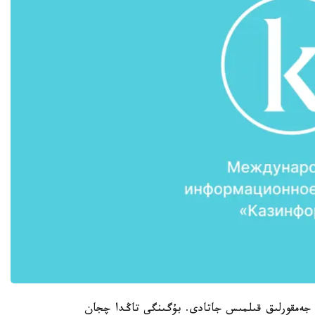
 جەمقورلىق قىلمىس جاتادى. بۇگىنگى تاڭدا چجان