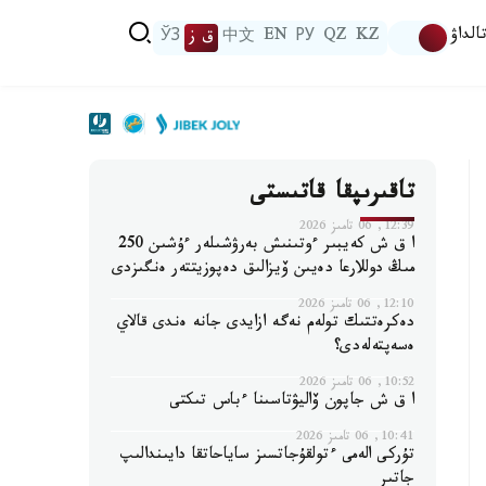
الداۋ
KZ
QZ
РУ
EN
中文
ق ز
ЎЗ
تاقىرىپقا قاتىستى
12:39, 06 تامىز 2026
ا ق ش كەيبىر ءوتىنىش بەرۋشىلەر ءۇشىن 250
مىڭ دوللارعا دەيىن ۆيزالىق دەپوزيتتەر ەنگىزدى
12:10, 06 تامىز 2026
دەكرەتتىك تولەم نەگە ازايدى جانە ەندى قالاي
ەسەپتەلەدى؟
10:52, 06 تامىز 2026
ا ق ش جاپون ۆاليۋتاسىنا ءباس تىكتى
10:41, 06 تامىز 2026
تۇركى الەمى ءتولقۇجاتسىز ساياحاتقا دايىندالىپ
جاتىر