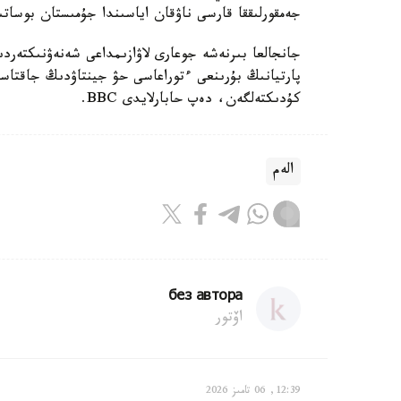
جەمقورلىققا قارسى ناۋقان اياسىندا جۇمىستان بوساتى
جانجالعا بىرنەشە جوعارى لاۋازىمداعى شەنەۋنىكتەرد
پارتيانىڭ بۇرىنعى ءتوراعاسى حۋ جينتاۋدىڭ جاقتاس
كۇدىكتەلگەن، دەپ حابارلايدى BBC.
الەم
без автора
اۆتور
12:39, 06 تامىز 2026