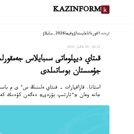
KAZINFORM
ترەند:
اقوردا
تاعايىنداۋ
وقيعا
2026-سايلاۋ
02:21, 03 قاڭتار 2015
قىتاي ديپلوماتى سىبايلاس جەمقور
جۇمىستان بوساتىلدى
استانا. قازاقپارات - قىتاي ەلىنىڭ سء ى م با
جانە وعان «ءتارتىپ بۇزدى» دەگەن كۇدىك كەل