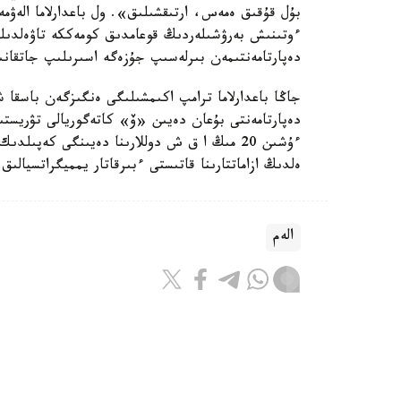
بۇل قۇقىق ەمەس، ارتىقشىلىق». ول باعدارلاما الەۋمە
ءوتىنىش بەرۋشىلەردىڭ قوعامدىق كومەككە تاۋەلدىلىگ
دەپارتامەنتىمەن بىرلەسىپ جۇزەگە اسىرىلىپ جاتقان
جاڭا باعدارلاما ترامپ اكىمشىلىگى ەنگىزگەن باسقا 
دەپارتامەنتى بۇعان دەيىن «ۆ» كاتەگوريالى تۋريستى
ەلدىڭ ازاماتتارىنا قاتىستى ءبىرقاتار يمميگراتسيالىق
الەم
ريزابەك نۇسىپبەك ۇلى
اۆتور