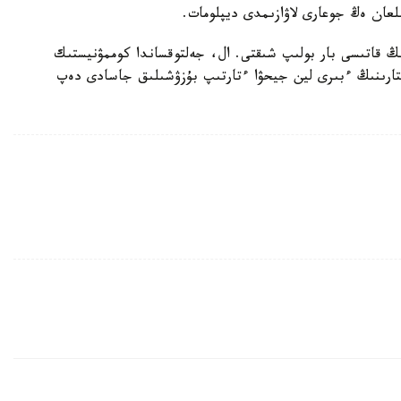
لعان ەڭ جوعارى لاۋازىمدى ديپلومات.
ىڭ قاتىسى بار بولىپ شىقتى. ال، جەلتوقساندا كوممۋنيستىك
تارىنىڭ ءبىرى لين جيحۋا ءتارتىپ بۇزۋشىلىق جاسادى دەپ