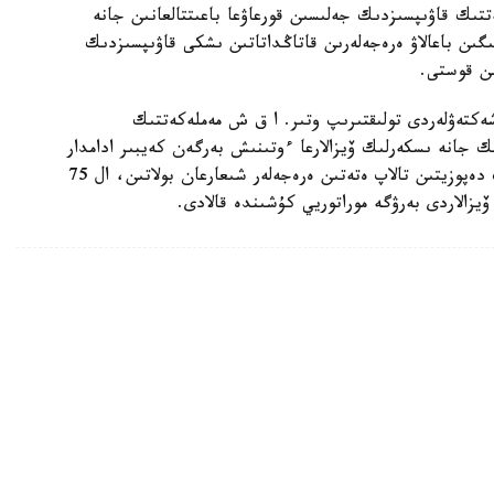
تتىك قاۋىپسىزدىك جەلىسىن قورعاۋعا باعىتتالعانىن جانە
ىن باعالاۋ ەرەجەلەرىن قاتاڭداتاتىن ىشكى قاۋىپسىزدىك
ىن قوستى.
شەكتەۋلەردى تولىقتىرىپ وتىر. ا ق ش مەملەكەتتىك
ك جانە ىسكەرلىك ۆيزالارعا ءوتىنىش بەرگەن كەيبىر ادامدار
ءۇشىن 20 مىڭ ا ق ش دوللارىنا دەيىنگى كەپىلدىك دەپوزيتىن تالاپ ەتەتىن ەرەجەلەر شىعارعان بولاتىن، ال 75
 ۆيزالاردى بەرۋگە موراتوريي كۇشىندە قالادى.