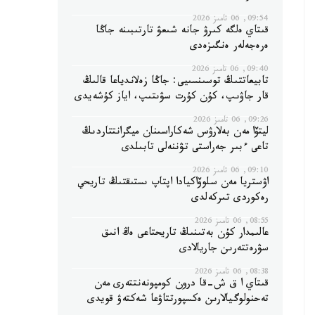
09:54, 06 تامىز 2026
قىتاي ەلگە كىرۋ جانە شىعۋ تارتىبىنە جاڭا
ەرەجەلەر ەنگىزەدى
09:40, 06 تامىز 2026
تابيعاتتىڭ توسىنسىيى: جاڭا زەلاندياعا قالىڭ
قار جاۋىپ، كۇن كۇرت سۋىتىپ، اياز كۇشەيدى
09:26, 06 تامىز 2026
ليتۆا مەن بەلارۋس شەكاراسىنان ميگرانتتاردىڭ
تاعى ءبىر جەراستى تۋننەلى تابىلدى
09:10, 06 تامىز 2026
اۋستريا مەن سلوۆاكيادا اپتاپ ىستىقتىڭ تاريحي
رەكوردى تىركەلدى
08:55, 06 تامىز 2026
عالىمدار كۇن بەتىنىڭ تاريحتاعى ەڭ انىق
سۋرەتتەرىن جاريالادى
08:38, 06 تامىز 2026
قىتاي ا ق ش-قا درون كومپونەنتتەرى مەن
تەحنولوگيالارىن ەكسپورتتاۋعا شەكتەۋ قويدى