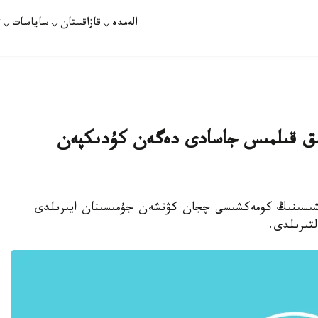
الەمدە
قازاقستان
ساياسات
ت
لىق قىلمىس جاسادى دەگەن كۇدىكپەن
سشىسىنىڭ كومەكشىسى چجان كۋنشەن جۇمىسىنان ايىرىلدى
تىرىلدى.