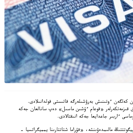
ان كەلگەن ءوتىنىش بەرۋشىلەرگە قاتىستى قولدانىلادى.
ىق قىزمەتكەرلەر «قوعام ءۇشىن ماسىل» دەپ سانالعان جەكە
ماسى ءاربىر جاعدايعا جەكە انىقتالادى.
گوتتتىڭ مالىمدەۋىنشە، «قۇراما شتاتتارىنا يمميگراتسيا -