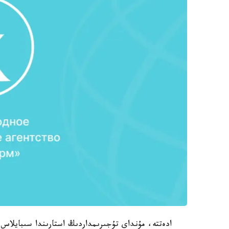
ادەتتە، مۇنداي تۇجىرىمداردىڭ استارىندا سىبايلاس