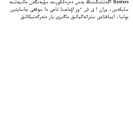
Reuters اگەنتتىگىنىڭ بەس دەرەككوزىنە سۇيەنگەن مالىمەتىنە
سايكەس، يران ا ق ش ءوز اۋماعىنا تاعى دا سوققى جاسايتىن
بولسا، ايماقتاعى ستراتەگيالىق ماڭىزى بار ەنەرگەتيكالىق
ينفراقۇرىلىم نىساندارىنا جاۋاپ رەتىندە سوققى بەرەتىنىن
مالىمدەگەن.
اگەنتتىك مالىمەتىنشە، بۇل ەسكەرتۋ ا ق ش پرەزيدەنتى دونالد
ترامپتىڭ 28 -شىلدەدە يراننىڭ ەنەرگەتيكالىق ينفراقۇرىلىمىنا
سوققى بەرۋ مۇمكىندىگىن جوققا شىعارماعان مالىمدەمەسىنەن
كەيىن جۇرگىزىلگەن ديپلوماتيالىق بايلانىستار بارىسىندا
جەتكىزىلگەن.
حابارلانعانداي، يراننىڭ سىرتقى ىستەر ءمينيسترى ابباس اراكچي
ساۋد ارابياسى، قاتار جانە تۇركياداعى ارىپتەستەرىمەن،
سونداي-اق پاكىستان ارمياسى شتابىنىڭ باسشىسىمەن
كەلىسسوزدەر وتكىزگەن. كەزدەسۋلەر بارىسىندا ول ا ق ش-تىڭ
سەرىكتەستەرىن ۆاشينگتونعا ىقپال ەتىپ، اسكەري
وپەراتسيالاردىڭ قايتا باستالۋىنا جول بەرمەۋگە شاقىرعان.
تەگەران شابۋىل جاسالعان جاعدايدا جاۋاپ سوققىلارى ا ق ش-