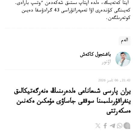
ايتا كەتەيىك، ەلدە اپتاپ ىستىق شەكەدەن ءوتىپ بارادى.
كەيىنگى كۇندەرى اۋا تەمپەراتۋراسى 43 گرادۋسقا دەيىن
كوتەرىلگەن.
الەم
باقىتجول كاكەش
اۆتور
21:43, 06 تامىز 2026
يران پارسى شىعاناعى ەلدەرىنىڭ ەنەرگەتيكالىق
ينفراقۇرىلىمىنا سوققى جاساۋى مۇمكىن ەكەنىن
ەسكەرتتى