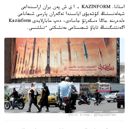
استانا. KAZINFORM - ا ق ش پەن يران اراسىنداعى
شيەلەنىستىڭ كۇشەيۋى اياسىندا تەگەران پارسى شىعاناعى
ەلدەرىنە جاڭا ەسكەرتۋ جاسادى، دەپ حابارلايدى Kazinform
اگەنتتىگىنىڭ تاياۋ شىعىستاعى مەنشىكتى ءتىلشىسى.
Фото: x.com / @EnglishFars