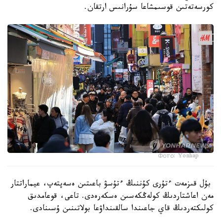
كورسەتەتىن قوسىمشاعا سۇرانىس ارتقان.
Фото: Yonhap
بۇل قىزمەت ءتۇرى كۇننىڭ ءتۇسۋ باعىتىن ەسەپتەپ، عيماراتتار
مەن اعاشتاردىڭ كولەڭكەسىن ەسكەرەدى. تاعى، قوعامدىق
كولىكتەردىڭ قاي جاعىندا سالقىنداۋعا بولاتىنىن ۇسىنادى.