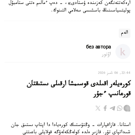
ارەكەتتەنگەن كەزىندە ۇستادى»، - دەپ ءمالىم ەتتى ستامبۇل
پوليتسياسىنىڭ باسشىسى سەلامي التىنوك.
الەم
без автора
اۆتور
22:44, 06 تامىز 2026
كورەيلەر اقىلدى قوسىمشا ارقىلى ىستىقتان
قورعانىپ ءجۇر
استانا. قازاقپارات - وڭتۇستىك كورەيادا دا اپتاپ ىستىق جان
شىداتپاي تۇر. قازىر ەلدە كولەڭكەلەۋگە قولايلى باعىتتى