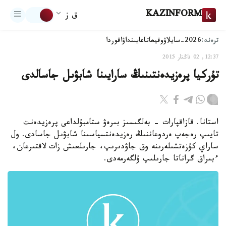
KAZINFORM
ق ز
ترەند:
2026-سايلاۋ
وقيعا
تاعايىنداۋ
اقوردا
12:37, 02 قاڭتار 2015
تۇركيا پرەزيدەنتىنىڭ سارايىنا شابۋىل جاسالدى
استانا. قازاقپارات - بەلگىسىز بىرەۋ ستامبۇلداعى پرەزيدەنت
تايىپ رەجەپ ەردوعاننىڭ رەزيدەنتسياسىنا شابۋىل جاسادى. ول
ساراي كۇزەتشىلەرىنە وق جاۋدىرىپ، جارىلعىش زات لاقتىرعان،
ءبىراق گراناتا جارىلىپ ۇلگەرمەدى.