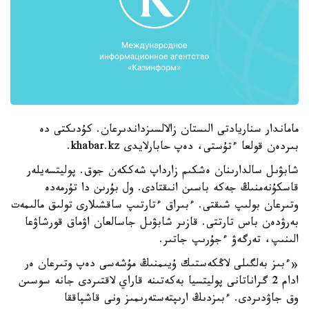
ماماندار سناريادتى الىستان زالالسىزداندىرعان. كۇدىكتى دە
بىردەن قولعا ءتۇستى، دەپ حابارلايدى khabar.kz.
شابۋىل سالدارىنان ەشكىم زارداپ شەككەن جوق. پوليتسەيلەر
قاسكۇنەمنىڭ جەكە باسىن انىقتادى. ول بۇرىن دا تۇرمەدە
وتىرعان بولىپ شىقتى. ءبىراق ءتارتىپ ساقشىلارى تولىق مالىمەت
بەرۋدەن باس تارتتى. قازىر شابۋىل جاسالعان اۋماق قورشاۋعا
الىنىپ، تەرگەۋ ءجۇرىپ جاتىر.
«ءبىز بەلگىلى لاڭكەستىك ۇيىمنىڭ مۇشەسى دەپ وتىرعان ەر
ادام 2 گراناتانى پوليتسيا بەكەتىنە قاراي لاقتىردى جانە سوسىن
وق جاۋدىردى. ءبىزدىڭ ارىپتەستەرىمىز ونى قاشپاققا