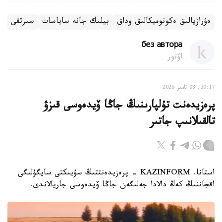
ەۋرازيالىق ەكونوميكالىق وداق
بيلىك جانە ساياسات
سىرتقى سا
без автора
اۆتور
20:17, 08 تامىز 2026
پرەزيدەنت تۇلپارىنىڭ جاڭا ۆيدەوسى قىزۋ
تالقىلانىپ جاتىر
استانا. KAZINFORM - پرەزيدەنتتىڭ سۇيىكتى سايگۇلىگى
اقجاننىڭ كەڭ دالادا جەلىگەن جاڭا ۆيدەوسى جاريالاندى.