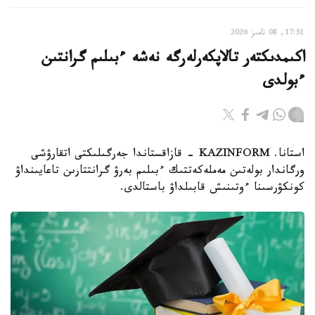
17:51, 08 تامىز 2026
اكىمدىكتەر تالاپكەرلەرگە نەشە ءبىلىم گرانتىن
ءبولدى
استانا. KAZINFORM - قازاقستاندا جەرگىلىكتى اتقارۋشى
ورگاندار بولەتىن مەملەكەتتىك ءبىلىم بەرۋ گرانتتارىن تاعايىنداۋ
كونكۋرسىنا ءوتىنىش قابىلداۋ باستالدى.