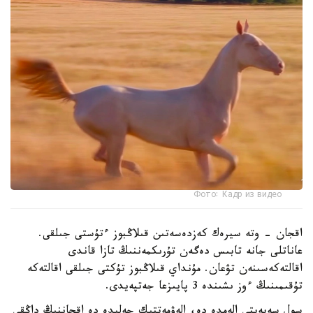
Фото: Кадр из видео
اقجان - وتە سيرەك كەزدەسەتىن قىلاڭبوز ءتۇستى جىلقى.
عاناتلى جانە تابىس دەگەن تۇرىكمەننىڭ تازا قاندى
اقالتەكەسىنەن تۋعان. مۇنداي قىلاڭبوز تۇكتى جىلقى اقالتەكە
تۇقىمىنىڭ ءوز ىشىندە 3 پايىزعا جەتپەيدى.
سول سەبەپتى الەمدە دە، الەۋمەتتىك جەلىدە دە اقجاننىڭ داڭقى