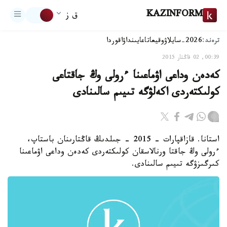
KAZINFORM
ق ز
ترەند:
2026-سايلاۋ
وقيعا
تاعايىنداۋ
اقوردا
00:39, 02 قاڭتار 2015
كەدەن وداعى اۋماعىنا ءرولى وڭ جاقتاعى
كولىكتەردى اكەلۋگە تىيىم سالىنادى
استانا. قازاقپارات - 2015 - جىلدىڭ قاڭتارىنان باستاپ،
ءرولى وڭ جاقتا ورنالاسقان كولىكتەردى كەدەن وداعى اۋماعىنا
كىرگىزۋگە تىيىم سالىنادى.