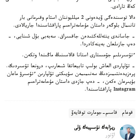
كەڭ تارادى.
دالا توسىندەگى ۆيدەونى 2 ميلليوننان استام وقىرمانى بار
تانىمال بلوگەر داستان مۇحامەتراحىم پاراقشاسىندا جاريالادى.
- جاساندى ينتەللەكتىدەن جاقسىراق. سەبەبى بۇل شىنايى، -
دەپ جازىلعان بەينەكادردا.
ءتۇسىرىلىم جۇمىستارى استانا قالاسىنىڭ ماڭىندا وتكەن.
- تۇلپاردى العاش بولىپ تابيعاتقا شىعارىپ، درونعا تۇسىردىك.
پرەزيدەنتىمىزدىڭ سەنىمىمەن سۇيىكتى تۇلپارىن ءتۇسىرۋ ماعان
بۇيىرعان ەكەن، - دەپ جازدى داستان مۇحامەتراحىم
Instagram پاراقشاسىندا.
قوعام
قاسىم-جومارت توقايەۆ
ريزابەك نۇسىپبەك ۇلى
اۆتور