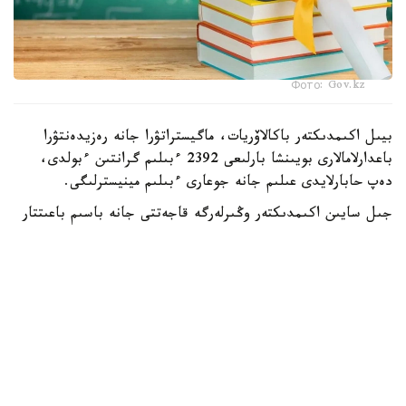
Фото: Gov.kz
بيىل اكىمدىكتەر باكالاۆريات، ماگيستراتۋرا جانە رەزيدەنتۋرا
باعدارلامالارى بويىنشا بارلىعى 2392 ءبىلىم گرانتىن ءبولدى،
دەپ حابارلايدى عىلىم جانە جوعارى ءبىلىم مينيسترلىگى.
جىل سايىن اكىمدىكتەر وڭىرلەرگە قاجەتتى جانە باسىم باعىتتار
بويىنشا مامانداردى ماقساتتى دايارلاۋ ءۇشىن ءبىلىم بەرۋ
گرانتتارىن ۇسىنادى.
- بيىل جەرگىلىكتى اتقارۋشى ورگاندار باكالاۆريات، ماگيستراتۋرا
جانە رەزيدەنتۋرا باعدارلامالارى بويىنشا وقۋعا 2392 ءبىلىم بەرۋ
گرانتىن ءبولدى،-دەلىنگەن مينيسترلىك حابارلاماسىندا.
ەڭ كوپ گرانت استانا قالاسىندا قاراستىرىلعان - 303.
شىمكەنت قالاسىنىڭ اكىمدىگى 285، شىعىس قازاقستان وبلىسى