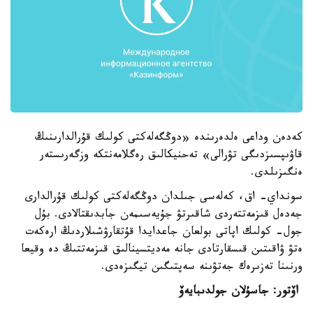
كەدەن وداعى ەلدەرىندە «دوڭگەلەكتى كولىك قۇرالدارىنىڭ
قاۋىپسىزدىگى تۋرالى» تەحنيكالىق رەگلامەنتكە وزگەرىستەر
ەنگىزىلدى.
سونداي- اق، كەلەسى جىلدان دوڭگەلەكتى كولىك قۇرالدارى
جەدەل قىزمەتتەردى شاقىرتۋ جۇيەسىمەن جابدىقتالادى. بۇل
جول- كولىك اپاتى بولعان جاعدايدا قۇتقارۋشىلاردىڭ ارەكەت
ەتۋ ۋاقىتىن قىسقارتادى جانە مەديتسينالىق قىزمەتتىڭ دە وقيعا
ورنىنا تەزىرەك جەتۋىنە سەپتىگىن تيگىزەدى.
اۆتور: جاسۇلان جولدىبايەۆ