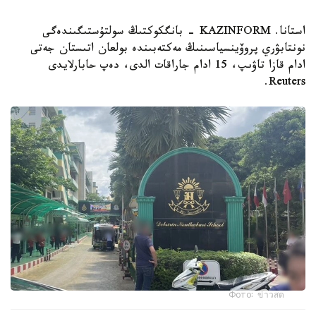
استانا. KAZINFORM - بانگكوكتىڭ سولتۇستىگىندەگى
نونتابۋري پروۆينسياسىنىڭ مەكتەبىندە بولعان اتىستان جەتى
ادام قازا تاۋىپ، 15 ادام جاراقات الدى، دەپ حابارلايدى
Reuters.
Фото: ข่าวสด