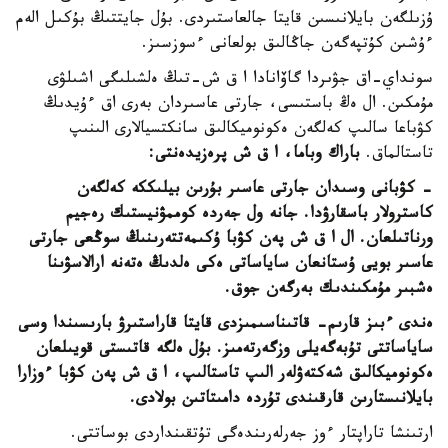
ۇزىلگەن بايلانىسىن قايتا جالعاستىردى. بۇل جايتتىڭ بۇكىل الەم
ءۇشىن كۇتپەگەن جاڭالىق بولعانى ءسوزسىز.
سونداي-اق جۋىردا گاۆانادا ا ق ش-تىڭ ەلشىلىگى اشىلۋى
مۇمكىن. ال ەڭ باستىسى، جارتى عاسىردان بەرى اق ءۇيدىڭ
كۋباعا سالىپ كەلگەن ەكونوميكالىق سانكتسيالارى الىنىپ
تاستالماق.
باراك وباما، ا
ق
ش پرەزيدەنتى:
- كۋبانى وسىدان جارتى عاسىر بۇرىن بيلىككە كەلگەن
كاسترولار باسقارۋدا. جانە ول جەردە كوممۋنيستىك رەجيم
ورناتىلعان. ال ا
ق
ش پەن كۋبا ۇكىمەتتەرىنىڭ سوڭعى جارتى
عاسىر بويى ۇستانعان ساياساتى ەكى ەلدىڭ ەتەنە ارالاسۋىنا
ەشبىر مۇمكىندىك بەرگەن جوق.
ەندى ءبىز قارىم- قاتىناسىمىزدى قايتا قاراستىرۋ بارىسىندا وسى
ساياساتتى تۇبەگەيلى وزگەرتەمىز. بۇل ەلگە قاتىستى قويىلعان
ەكونوميكالىق شەكتەۋلەر الىپ تاستالىپ، ا
ق
ش پەن كۋبا ءوزارا
بايلانىستارىن قارقىندى تۇردە دامىتاتىن بولادى.
ارتىنشا تاراپتار ءوز جەرلەرىندەگى تۇتقىنداردى بوساتتى.