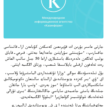
جارتى عاسىر بۇرىن ات قۇيرىعىن كەسكەن كۋبامەن ارا-قاتىناسى
جاقسارىپ، ءسۇيىنشى سۇرايتىن جاعدايعا جەتتى. قىرعي-قاباق
بولىپ كەلگەن ەلدەردىڭ باسشىلارى اراعا 50 جىل سالىپ العاش
رەت تەلەفون ارقىلى بايلانىسقا شىعىپ، ورتاق اڭگىمە ايتتى.
بۇل تىلدەسۋدىڭ سوڭى ءوزارا تۇتقىنداردى الماستىرۋعا ۇلاسىپ،
اق ءۇي ءبىر كەزدە «بوستاندىق ارالىنا» سالىنعان ەكونوميكالىق
سانكتسيالاردى الىپ تاستاۋعا ءسوز بەردى. ءوتىپ بارا جاتقان
جىلدىڭ باستى جاعىمدى ساياسي جاڭالىقتارىنىڭ ءبىرى تۋرالى
شەتەلدىك شولۋشىمىز گۇلجازيرا ءابىلوۆا اڭگىمەلەيدى.
جەلتوقساننىڭ ورتا شەنىندە ا ق ش «بوستاندىق ارالىمەن»