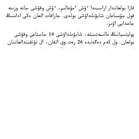
قازا بولعاندار اراسىندا ءۇش ءمۇعالىم، ءۇش وقۋشى جانە وزىنە
قول جۇمساعان شابۋىلداۋشى بولدى. جاراقات العان ەكى ادامنىڭ
جاعدايى اۋىر.
پوليتسيانىڭ مالىمەتىنشە، شابۋىلداۋشى 14 جاستاعى وقۋشى
بولعان. ول كەم دەگەندە 26 رەت وق اتقان، ال تۇتقىندالعاننان
كەيىن ودان تاعى 34 وق تابىلعان. الدىن الا مالىمەت بويىنشا،
تاپانشا ونىڭ اتاسىنا تيەسىلى بولعان.
پوليتسيا سونىمەن قاتار شابۋىلداۋشى مەكتەپ اۋماعىندا وق
اتپاس بۇرىن اتا-اجەسىن ۇيىندە اتىپ ولتىرگەن دەپ شامالاپ
وتىر.
Reuters مالىمەتىنشە، بۇل تايلاندتا 2022 -جىلدان بەرگى ەڭ
ءىرى جاپپاي قىرعىن.
سونداي-اق بۇل بيىل مەكتەپتە بولعان ەكىنشى اتىس: اقپان
ايىندا ەلدىڭ وڭتۇستىگىندە مۇعالىم قازا تاۋىپ، ءبىر وقۋشى
جاراقات الدى.