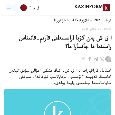
KAZINFORM
ق ز
ترەند:
2026-سايلاۋ
وقيعا
تاعايىنداۋ
اقوردا
00:32, 01 قاڭتار 2015
ا ق ش پەن كۋبا اراسىنداعى قارىم-قاتىناس
راسىندا دا جاقسارا ما؟
استانا. قازاقپارات - ا ق ش- تىڭ ىشكى احۋالى سۋىق تيگەن
ادامنىڭ كەيپىنە ءتۇسىپ، ىزعارلانىپ تۇرعاندا، سىرتقى
ساياساتىندا جىلىمىق پايدا بولدى.