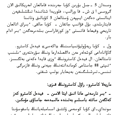
وسىدان 5 -جىل بۇرىن كۋبا جەرىندە قامالعان امەريكالىق الان
گروسس ا ق ش- قا ورالىپ، فلوريدا شتاتىندا تىڭشىلىقپەن
اينالىستى دەگەن ايىپپەن ۇستالعان 5 كۋبالىق وتانىنا
قايتارىلدى. بۇل قۋانىپ جاتقان - كۋبا حالقى. ءبىراق اتالعان
تاريحي وقيعاعا قاتىستى ءوز كوزقاراسىن بىلدىرمەگەن ءبىر ادام
بار.
ول - كۋبا ريەۆوليۋتسياسىنىڭ «اكەسى» فيدەل كاسترو.
گاۆاناداعى كوشەلەر مەن داڭعىلدارعا ونىڭ سۋرەتتەرى ءىلىنىپ
تاستالعان. ال فيدەل كاسترونىڭ ءوزى قايدا ەكەنى بەلگىسىز.
ءتىپتى 88 جاستاعى كوماندانتەنىڭ جيەنى ونىڭ قازىرگى
تىنىس-تىرشىلىگىنەن بەيحابار بولىپ شىقتى.
ماريەلا كاسترو، راۋل كاسترونىڭ قىزى:
- ءبىر نارسەنى عانا انىق ايتا الامىن - فيدەل كاسترو كەز
كەلگەن ساتتە باسىلىم بەتىندە مالىمدەمە جاساۋى مۇمكىن.
سونداي-اق كۋبا كوسەمى ۇلتتىق اسسامبلەيانىڭ باسقوسۋىنا