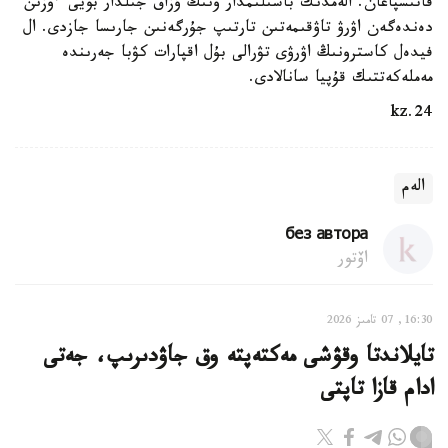
قاتىسپاعان. الەمدىك باسىلىمدار ونىڭ ۇزاق جىلدار بويى ءوزىن
دەندەگەن اۋرۋ تاۋقىمەتىن تارتىپ جۇرگەنىن جارىسا جازدى. ال
فيدەل كاسترونىڭ اۋرۋى تۋرالى بۇل اقپارات كۋبا جەرىندە
مەملەكەتتىك قۇپيا سانالادى.
24.kz
الەم
без автора
اۆتور
16:30, 07 تامىز 2026
تايلاندتا وقۋشى مەكتەپتە وق جاۋدىرىپ، جەتى
ادام قازا تاپتى