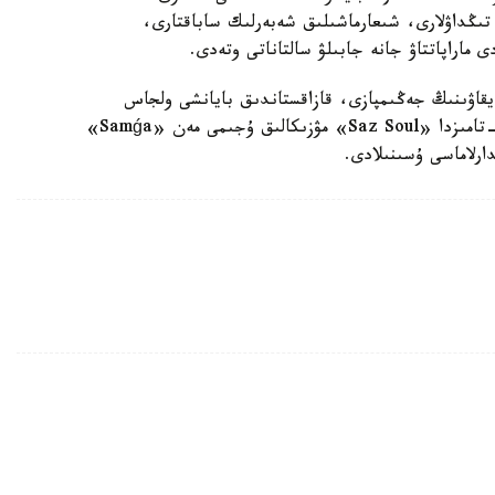
لىعىندا كونكۋرس تىڭداۋلارى، شىعارماشىلىق شەبەرلىك ساباقتارى،
 ماراپاتتاۋ جانە جابىلۋ سالتاناتى وتەدى.
Coupe M» حالىقارالىق بايقاۋىنىڭ جەڭىمپازى، قازاقستاندىق بايانشى ولجاس
نۇرلانوۆتىڭ جەكە كونتسەرتى جوسپارلانعان. ال 26 -تامىزدا «Saz Soul» مۋزىكالىق ۇجىمى مەن «Samǵa»
ارلاماسى ۇسىنىلادى.