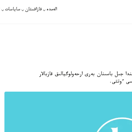
الەمدە
قازاقستان
ساياسات
ت
ندا جىل باسىنان بەرى ارحەولوگيالىق قازبالار
سى ءوتتى.