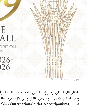
Фото: Қазақконцерт
بايقاۋ قازاقستان رەسپۋبليكاسى مادەنيەت جانە اقپارا
Internationale des Accordéonistes, CIA) دەلەگاتتارىنىڭ 156-كونگرەسى وتەدى.