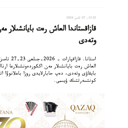
13:52, 07 تامىز 2026
قازاقستاندا العاش رەت بايانشىلار م
وتەدى
استانا. قا
بايقاۋى وتەدى، دەپ حابارلايدى روزا باعلانوۆا ا
كونتسەرتتىك ۇيىمى.