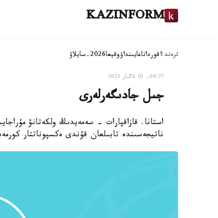
KAZINFORM
ترەند:
اقوردا
تاعايىنداۋ
وقيعا
2026-سايلاۋ
04:27, 01 قاڭتار 2015
جىل جادىگەرلەرى
استانا. قازاقپارات - سەمەيدىڭ ولكەتانۋ مۇراجايى
ناتيجەسىندە تابىلعان قۇندى ەكسپوناتتار كورمە