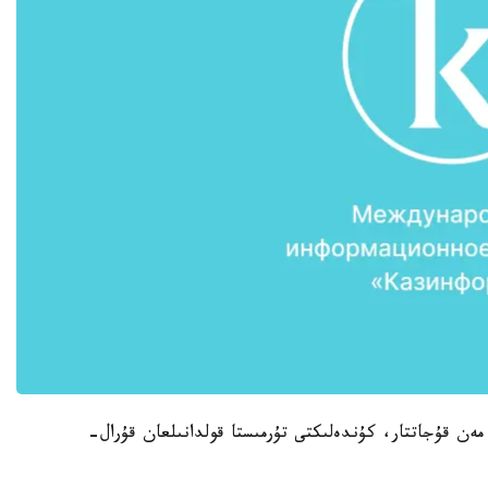
مەن قۇجاتتار، كۇندەلىكتى تۇرمىستا قولدانىلعان قۇرال-