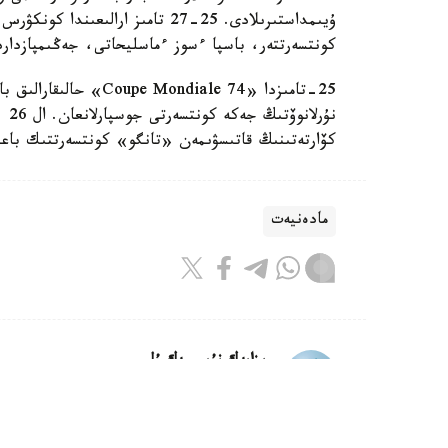
ۇيىمداستىرىلادى. 25-27 تامىز ارا
كونتسەرتتەر، باسپا ءسوز ءماسليحاتى، جەڭىمپازداردى
25-تامىزدا «ondiale 74
كۆارتەتىنىڭ قاتىسۋىمەن «تانگو» كونتسەرتتىك باعد
مادەنيەت
ريزابەك نۇسىپبەك ۇلى
اۆتور