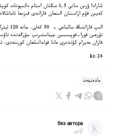
كەيىن قۇم اراسىنان الىنعان قازاندى قىزىعا تاماشالاد
الىپ قاز
تۇرعىن قورا-قوپسىسىن جيناستىرىپ جۇرگەندە تاۋىپ ا
قازان مەيرام كۇندەرى عانا قولدانىلعان كورىنەدى. ت
24.kz
مادەنيەت
без автора
اۆتور