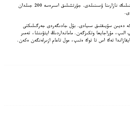
شارادا ۇزىن سانى 1,5 مىڭنان استام ەكسپونات كوپشىلىك نازارىنا ۇسىنىلدى. جۇرتشىلىق اسىرەسە 200 جىلدان
ى.
اننىڭ سالماعى - 50 كەلى. جانە 120 ليترگە دەيىن سۇيىقتىق سىيادى. بۇل جادىگەردى جەرگىلىكتى
لىپ، مۇراجايعا وتكىزگەن. مامانداردىڭ ايتۋىنشا، تەمىر
ايقازاندا تەك اس تا توك ەتىپ، مول تاعام ازىرلەنگەن ەكەن.