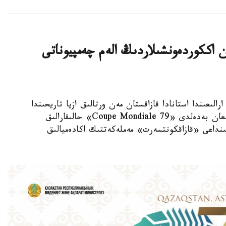
ەن اككوردەونشىلاردىڭ الەم چەمپيوناتى
زاقپارات - 2026-جىلعى 23-27 تامىز ارالىعىندا استانادا قازاقستان مەن ورتالىق ازيا تاريحىندا
العاش رەت بايانشىلار مەن اككوردەونشىلارعا ارنالعان بەدەلدى «Coupe Mondiale 79» حالىقارالىق
تىنداعى «قازاقكونتسەرت» مەملەكەتتىك اكادەميالىق