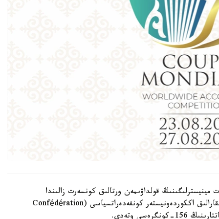
ت مينيسترلىگىنىڭ قولداۋىمەن ورتالىق كونسەرت زالىندا
ۇيىمداستىرىلادى. سونىمەن قاتار وسى كۇندەرى حالىقارالىق اككوردەونيستەر كونفەدەراتسياسى (Confédération