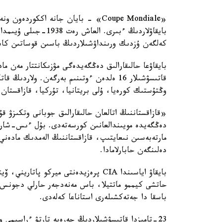
«Coupe Mondiale» - بايان جانە اككو
بايقاۋلاردىڭ ءبىرى. 
كەلگەن ۇزدىك ورىنداۋشىلاردىڭ باسىن قوساتىن كاسىب
قاتىسۋشىلار 16 ەلدەن ءوتىنىم بەرگەن. ولار
وڭتۇستىك كورەيا، ۇلى بريتانيا، تۇركيا، قازاقستان 
«قازاقستاننىڭ اتالعان حالىقارالىق جوبانى وتكىزۋ قۇ
دەڭگەيدە مويىندالعانىن كورسەتەدى. بۇل ءىس-شارا ا
مارتەبەسىن نىعايتىپ، قازاقستاننىڭ الەمدىك مادەن
دەلىنگەن حابارلامادا.
بايقاۋ اياسىندا CIA پرەزيدەنتى ميركو
حاتشى كيممو ماتتيلا، باس مەنەدجەر حارلي دجونس،
باسقا دا جەتەكشىلەرى استاناعا كەلەدى.