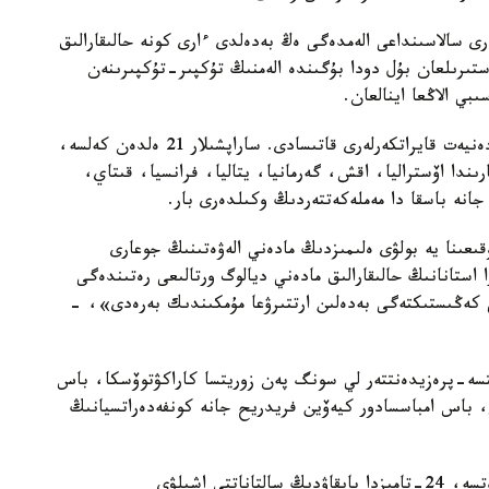
ردەون ونەرى سالاسىنداعى الەمدەگى ەڭ بەدەلدى ءارى كونە حالىقارالىق
العاش رەت 1938-جىلى ۇيىمداستىرىلعان بۇل دودا بۇگىندە الەمنىڭ تۇكپىر-تۇكپىرىنەن
ي الاڭعا اينالعان.
بايقاۋعا حالىقارالىق دەڭگەيدەگى مۋزىكانتتار مەن مادەنيەت قايراتكەرلەرى قاتىسادى. ساراپشىلار 21 ەلدەن كەلسە،
دىڭ قاتارىندا اۆستراليا، اقش، گەرمانيا، يتاليا، فرانسيا، قىتاي،
جانە باسقا دا مەملەكەتتەردىڭ وكىلدەرى بار.
قىعىنا يە بولۋى ەلىمىزدىڭ مادەني الەۋەتىنىڭ جوعارى
ستانانىڭ حالىقارالىق مادەني ديالوگ ورتالىعى رەتىندەگى
ي كەڭىستىكتەگى بەدەلىن ارتتىرۋعا مۇمكىندىك بەرەدى»، -
 پاتاريني، ۆيتسە-پرەزيدەنتتەر لي سونگ پەن زوريتسا كاراكۋتوۆسكا، باس
 باس امباسسادور كيەۆين فريدريح جانە كونفەدەراتسيانىڭ
23-تامىزدا قاتىسۋشىلاردىڭ جەرەبە تارتۋ ءراسىمى وتسە، 24-تامىزدا بايقاۋدىڭ سالتاناتتى اشىلۋى