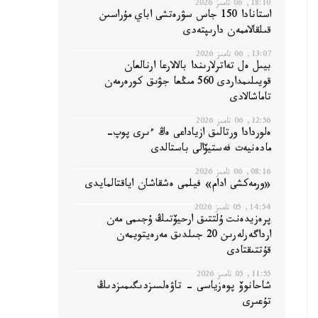
18:10, 06 تامىز 2026
استانادا 150 جاس سۋرەتشى اباي مۇراسىن
قىلقالاممەن دارىپتەدى
13:07, 06 تامىز 2026
بيىل ەل تەاترلارىندا بالالارعا ارنالعان
قويىلىمداردى 560 مىڭعا جۋىق كورەرمەن
تاماشالادى
12:56, 06 تامىز 2026
ەلوردادا ورتالىق ازياداعى ەڭ ءىرى پوپ-
مادەنيەت فەستيۆالى باستالدى
08:16, 06 تامىز 2026
«ورمەكشى ادام» فيلمى ەشقاشان اياقتالمايدى
14:54, 05 تامىز 2026
پرەزيدەنت ۇلتتىق ارحيۆتىڭ ۇجىمى مەن
ارداگەرلەرىن 20 جىلدىق مەرەيتويمەن
قۇتتىقتادى
11:55, 05 تامىز 2026
شاحانوۆ پوەزياسى - تاۋەلسىزدىگىمىزدىڭ
تۇعىرى