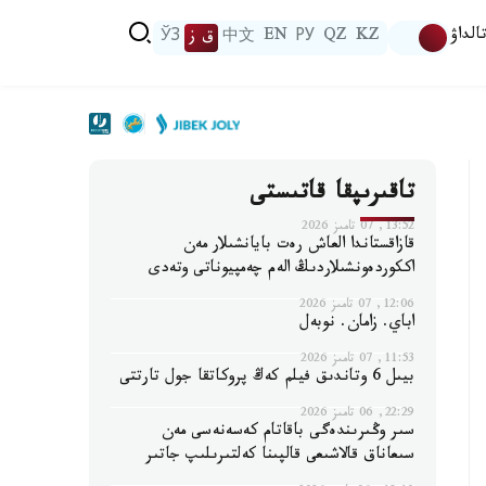
الداۋ
KZ
QZ
РУ
EN
中文
ق ز
ЎЗ
تاقىرىپقا قاتىستى
13:52, 07 تامىز 2026
قازاقستاندا العاش رەت بايانشىلار مەن
اككوردەونشىلاردىڭ الەم چەمپيوناتى وتەدى
12:06, 07 تامىز 2026
اباي. زامان. نوبەل
11:53, 07 تامىز 2026
بيىل 6 وتاندىق فيلم كەڭ پروكاتقا جول تارتتى
22:29, 06 تامىز 2026
سىر وڭىرىندەگى باقاتام كەسەنەسى مەن
سىعاناق قالاشىعى قالپىنا كەلتىرىلىپ جاتىر