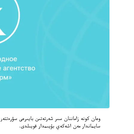
وعان كونە زاماننان سىر شەرتەتىن بايىرعى سۋرەتتەر 
سايماندار مەن اشەكەي بۇيىمدار قويىلدى.