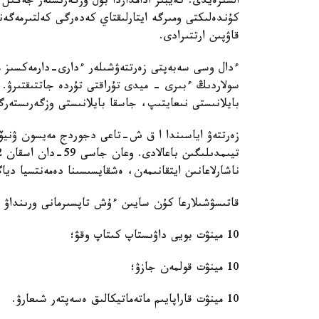
السىرەيدى. كەيبىر ادامداردا بۇل وزگەرىستەر جەڭىل
كۇندەلىكتى ومىرگە ايتارلىقتاي كەدەرگى كەلتىرمەگەن
قاۋپىن ارتتىرادى.
ءدال وسى سەبەپتى زەرتتەۋشىلەر ءدارى-دارمەكسىز 
سولاردىڭ ءبىرى - ميدى تۇراقتى تۇردە جاتتىقتىرۋ. 
بايلانىستى نىعايتىپ، جاسقا بايلانىستى وزگەرىستەر
ناشارلاعانىن ايتقانىمەن، ەشقايسىسىنا دەمەنتسيا ديا
قاتىسۋشىلارعا كۇن سايىن ءۇش تاپسىرمانى ورىنداۋ 
10 مينۋت بويى داۋىستاپ كىتاپ وقۋ؛
10 مينۋت قولمەن جازۋ؛
10 مينۋت قاراپايىم ماتەماتيكالىق ەسەپتەر شىعارۋ.