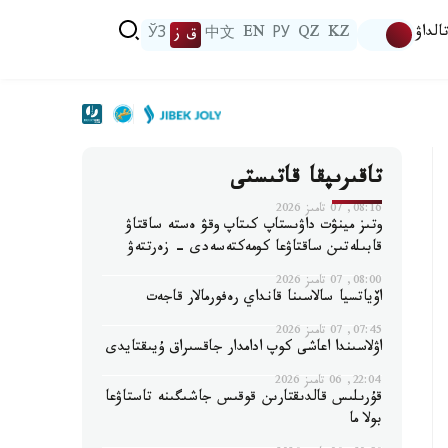
الداۋ
KZ
QZ
РУ
EN
中文
ق ز
ЎЗ
تاقىرىپقا قاتىستى
08:16, 07 تامىز 2026
وتىز مينۋت داۋىستاپ كىتاپ وقۋ ەستە ساقتاۋ
قابىلەتىن ساقتاۋعا كومەكتەسەدى - زەرتتەۋ
08:00, 07 تامىز 2026
اۆياتسيا سالاسىنا قانداي رەفورمالار قاجەت
07:45, 07 تامىز 2026
اۋلاسىندا اعاشى كوپ ادامدار جاقسىراق ۇيىقتايدى
22:04, 06 تامىز 2026
قۇرىلىس قالدىقتارىن قوقىس جاشىگىنە تاستاۋعا
بولا ما