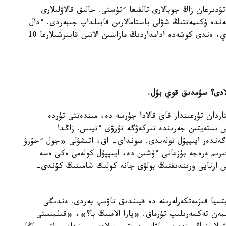
ۋدىرعان زاڭ جوبالارى تالقىعا ءتۇستى. حالىق قالاۋلىلارى
ندە ۇكىمەتتىڭ شۋلى باستامالارىن قابىلداپ جىبەردى. ءدال
وسى دەپۋتاتتار بەكىتكەن اكىمشىلىك كودەكسكە ساي، ەندى كوشەدە ادامداردىڭ مازاسىن الاتىن قايىرشىلارعا 10
ولادى؟ سۇمدىق قوي بۇل.
ڭ ايعايى ەشتەڭەنى شەشپەيدى. 1- قاڭتاردان تۇرعىندار قاي قالادا جۇرسە دە، مىندەتتى تۇردە
 ىستەيتىن جەرىندە تىركەۋگە تۇرۋى ءتيىس. زاڭدا
ەگەندەر ايىپپۇل تولەيدى. سونداي- اق، اتىشۋلى «جول ءجۇرۋ
رىم ەرەجە بۇزعانى ءۇشىن دە، ايىپپۇل كولەمى ەكى ەسە
ىن ارنايى ورىندىقتىڭ بولۋى جانە كولىك شامىنىڭ كۇندى-
سيا قىزمەتكەرلەرىنە دە قيىندىق تاۋىپ بەردى. ەندىگى
ىمەن تەكسەرىلىپ تۇرماق. «پارا الاسىڭ با؟»، «قىلمىستى