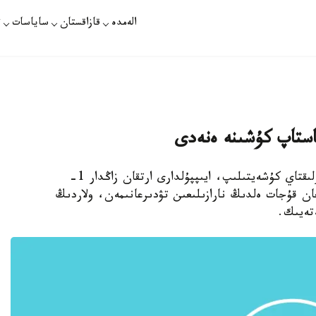
الەمدە
قازاقستان
ساياسات
ت
استاپ كۇشىنە ەنەدى
استانا. قازاقپارات - قالتانى قاعاتىن زاڭدار. ايتارلىقتاي كۇشەيتىلىپ، ايىپپۇلدارى ارتقان زاڭدار 1-
ن قۇجات ەلدىڭ نارازىلىعىن تۋدىرعانىمەن، ولاردىڭ
ەتەيىك.