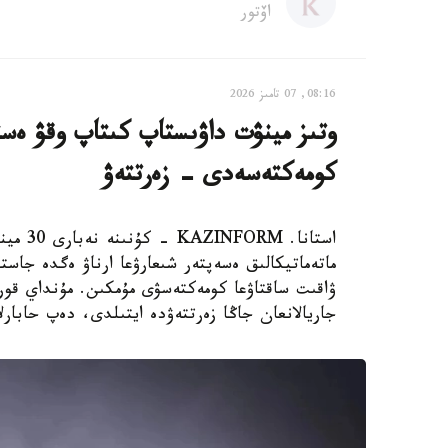
اۆتور
08:16, 07 تامىز 2026
وتىز مينۋت داۋىستاپ كىتاپ وقۋ ەستە
كومەكتەسەدى - زەرتتەۋ
استانا.
ماتەماتيكالىق ەسەپتەر شىعارۋعا ارناۋ ەگدە جاستا
جاريالانعان جاڭا زەرتتەۋدە ايتىلدى، دەپ حابارلايدى st.org