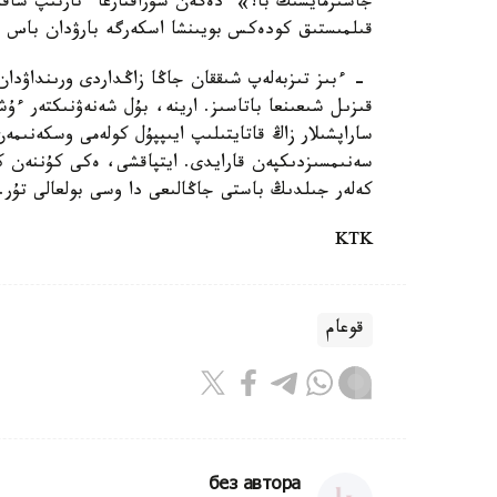
جاسىرمايسىڭ با؟» دەگەن سۇراقتارعا ءتارتىپ ساقش
قىلمىستىق كودەكس بويىنشا اسكەرگە بارۋدان باس تارتقاندار 3 جىلعا دەيىن باس بوستاندى
- ءبىز تىزبەلەپ شىققان جاڭا زاڭداردى ورىنداۋدا
قىزىل شىعىنعا باتاسىز. ارينە، بۇل شەنەۋنىكتەر ءۇ
ساراپشىلار زاڭ قاتايتىلىپ ايىپپۇل كولەمى وسكەنىم
سەنىمسىزدىكپەن قارايدى. ايتپاقشى، ەكى كۇننەن كە
كەلەر جىلدىڭ باستى جاڭالىعى دا وسى بولعالى تۇر.
KTK
قوعام
без автора