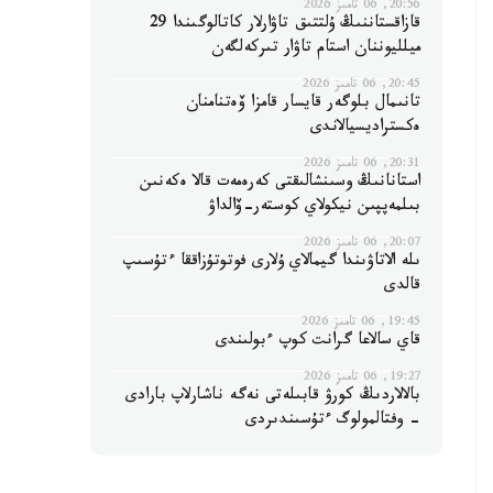
20:56, 06 تامىز 2026
قازاقستاننىڭ ۇلتتىق تاۋارلار كاتالوگىندا 29
ميلليوننان استام تاۋار تىركەلگەن
20:45, 06 تامىز 2026
تانىمال بلوگەر قايسار قامزا ۆەتنامنان
ەكستراديسيالاندى
20:31, 06 تامىز 2026
استانانىڭ وسىنشالىقتى كەرەمەت قالا ەكەنىن
بىلمەپپىن نيكولاي كوستەر-ۆالداۋ
20:07, 06 تامىز 2026
ىلە الاتاۋىندا گيمالاي ۇلارى فوتوتۇزاققا ءتۇسىپ
قالدى
19:45, 06 تامىز 2026
قاي سالاعا گرانت كوپ ءبولىندى
19:27, 06 تامىز 2026
بالالاردىڭ كورۋ قابىلەتى نەگە ناشارلاپ بارادى
- وفتالمولوگ ءتۇسىندىردى