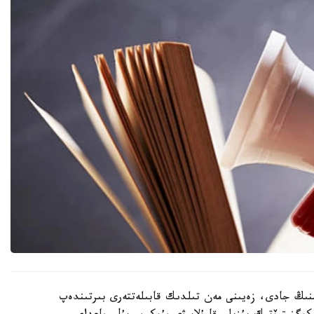
منىڭ جادى، زەيىنى مەن تىلدىك قابىلەتتەرى بىرتىندەپ