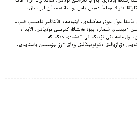
ىلارىنىڭ وزدەرى جاۋاپ بەرەتىن بولادى. سونداي- اق، جاڭا
عىنان ايرىلماق.
ن باسقا جول جوق سەكىلدى. ايتپەسە، قالتاڭىز قاعىلىپ قىپ-
شىن ءتيىمدى شىعار، بيۋدجەتتىڭ كىرىسى مولايادى. الايدا،
ەن، ول ماسەلەنى تۇبەگەيلى شەشەدى دەگەنگە
يىن ەۋرازيالىق ەكونوميكالىق وداق ءوز جۇمىسىن باستايدى.