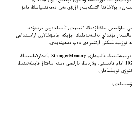
 كوگنيتيۆتىك بۇزىلىسقا ۇلاسۋى مۇمكىن. بۇل جاعداي
ىمەن، بولاشاقتا التسگەيمەر اۋرۋى مەن دەمەنتسيانىڭ دامۋ
مي ساۋلىعىن ساقتاۋدىڭ ءتيىمدى تاسىلدەرىن ىزدەۋدە.
عالىمدار مۇنداي بەلسەندىلىك جۇيكە جاسۋشالارى اراسىنداعى
گە توزىمدىلىكتى ارتتىرادى دەپ ەسەپتەيدى.
زەرتتەۋ اياسىندا ا ق ش-تاعى دجوردج مەيسون ۋنيۆەرسيتەتىنىڭ عالىمدارى StrongerMemory باعدارلاماسىنىڭ
تيىمدىلىگىن باعالادى. وعان جاسى 59-دان اسقان 102 ادام قاتىستى. ولاردىڭ بارلىعى ەستە ساقتاۋ قابىلەتىنىڭ
گنوزى قويىلماعان.
ۇسىنىلدى: