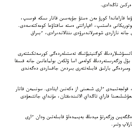
 ەركىن تاڭدادى.
ۋعا قاراعاندا كورۋ مەن ەستۋ جۇيەسىن قاتار ىسكە قوسىپ،
توريكانى دامىتىپ، اقپاراتتى ەستە ساقتاۋعا كومەكتەسەدى.
ى جانە نازاردى شوعىرلاندىرۋدى ىنتالاندىرادى، ءبىراق
ى قاتىسۋشىلاردىڭ كوگنيتيۆتىك تەستىلەردەگى كورسەتكىشتەرى
بۇل وزگەرىستەردىڭ كولەمى اسا ۇلكەن بولماعانىن جانە قىسقا
ومىردەگى بارلىق قابىلەتتەرى بىردەن جاقساردى دەگەندى
، قولجەتىمدى ءارى شىعىنى از ەكەنىن ايتادى. سونىمەن قاتار
زىعۋشىلىعىنا قاراي تاڭداي الاتىندىقتان، مۇنداي جاتتىعۋدى
دەڭگەيىن وزگەرتۋ ميدىڭ بەيىمدەلۋ قابىلەتىن ودان ءارى
رلاپ وتىر.