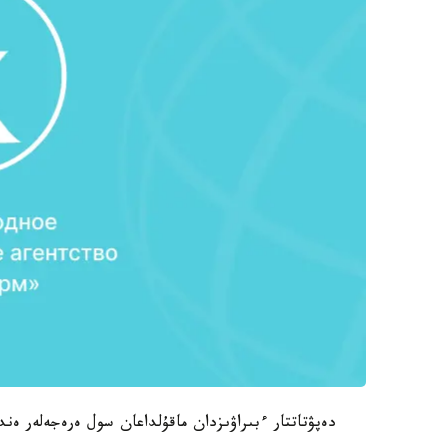
دەپۋتاتتار ءبىراۋىزدان ماقۇلداعان سول ەرەجەلەر ەندى 1- قاڭتاردان باستاپ ءوز كۇشى