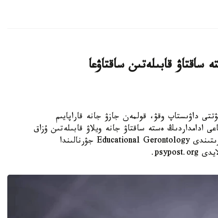
 ساقتاۋ قابىلەتىن ساقتاۋعا
 KAZINFORM - كۇنىنە نەبارى 30 مينۋتتى داۋىستاپ وقۋ، قولمەن جازۋ جانە قاراپايىم
عى ادامداردىڭ ەستە ساقتاۋ جانە ويلاۋ قابىلەتىن ۇزاق
ۋاقىت ساقتاۋعا كومەكتەسۋى مۇمكىن. مۇنداي قورىتىندى Educational Gerontology جۋرنالىندا
psypo.