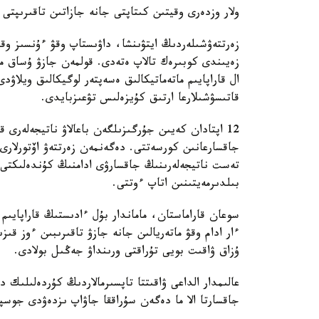
ولار وزدەرى وقيتىن كىتاپتى جانە جازاتىن تاقىرىپتى
زەرتتەۋشىلەردىڭ ايتۋىنشا، داۋىستاپ وقۋ ءۇنسىز وق
زەيىندى كوبىرەك تالاپ ەتەدى. قولمەن جازۋ ۇساق مو
ال قاراپايىم ماتەماتيكالىق ەسەپتەر لوگيكالىق ويلاۋد
قاتىسۋشىلارعا ارتىق كۇيزەلىس تۋعىزبايدى.
12 اپتادان كەيىن جۇرگىزىلگەن باعالاۋ ناتيجەلەر
جاقسارعانىن كورسەتتى. دەگەنمەن زەرتتەۋ اۆتورلارى 
تەست ناتيجەلەرىنىڭ جاقسارۋى ادامنىڭ كۇندەلىكتى 
بىلدىرمەيتىنىن اتاپ ءوتتى.
سوعان قاراماستان، ماماندار بۇل ءادىستىڭ قاراپايىم
ءار ادام وقۋ ماتەريالىن جانە جازۋ تاقىرىبىن ءوز قى
ۇزاق ۋاقىت بويى تۇراقتى ورىنداۋ جەڭىل بولادى.
عالىمدار الداعى ۋاقىتتا تاپسىرمالاردىڭ كۇردەلىلىك 
جاقسارتا الا ما دەگەن سۇراققا جاۋاپ ىزدەۋدى جوسپا