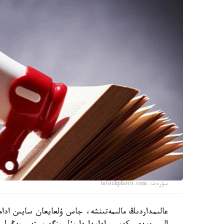
سۋرەت: istockphoto.com
عالىمداردىڭ مالىمەتىنشە، جاس ۇلعايعان سايىن ادا