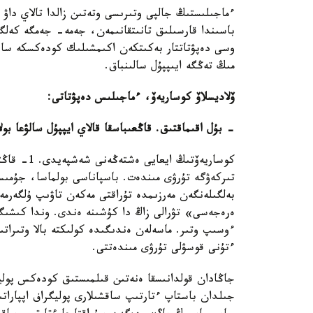
ءماجىلىستىڭ جالپى وتىرىسى وتەتىن زالدا تالاي داۋ ت
باسىندا قارسىلىق تانىتقانىمەن، جەمە- جەمگە كەلگە
مىڭ تەڭگە ايىپپۇل سالىنباق.
ۆلاديسلاۆ كوساريەۆ، ءماجىلىس دەپۋتاتى:
- بۇل اقىماقتىق. قاڭعىباسقا قالاي ايپپۇل سالۋعا ب
كوساريەۆتى
تىركەۋگە تۇرۋى مىندەت. باسپاناسى بولماسا، جۇمىس
بەلگىلەنگەن مەرزىمدە تۇراقتى مەكەن تاۋىپ ۇلگەرم
ەرەجەسى» تۋرالى زاڭ دا كۇشىنە ەندى. وندا كىشىگى
ءوسىپ وتىر. ماسەلەن ەندىگىدە كولىكتە بالا وتىرات
ءتۇنى قوسۋلى تۇرۋى مىندەتتى.
جاڭادان قولدانىسقا ەنەتىن قىلمىستىق كودەكس پوليت
جىلدان باستاپ ءتارتىپ ساقشىلارى پوليگراف اپپارات