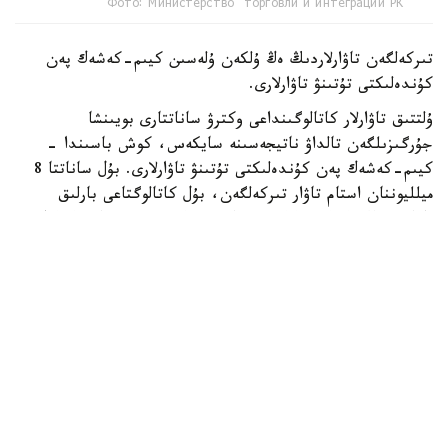
Фото: Министерство торговли и интеграции РК
تىركەلگەن تاۋارلاردىڭ ەڭ ۇلكەن ۇلەسىن كيىم-كەشەك پەن
كۇندەلىكتى تۇتىنۋ تاۋارلارى.
ۇلتتىق تاۋارلار كاتالوگىنداعى وكترۋ ساناتتارى بويىنشا
جۇرگىزىلگەن تالداۋ ناتيجەسىنە سايكەس، كوش باسىندا -
كيىم-كەشەك پەن كۇندەلىكتى تۇتىنۋ تاۋارلارى. بۇل ساناتتا 8
ميلليوننان استام تاۋار تىركەلگەن، بۇل كاتالوگتاعى بارلىق
تاۋارلاردىڭ ەلەۋلى بولىگىن قۇرايدى. ەكىنشى ورىندا - كولىك
قۇرالدارى مەن كولىك جابدىقتارى. بۇل ساناتتا 2 ميلليوننان
استام تاۋار ەسەپكە الىنعان. ءۇشىنشى ورىندا ينجەنەرلىك
جۇيەلەرگە ارنالعان جابدىقتار مەن ماتەريالدار ورنالاسقان، وندا 1
ميلليوننان استام تاۋار تىركەلگەن.
العاشقى وندىققا سونداي-اق قۇرىلىس بۇيىمدارى، جيھاز جانە
ينتەرەر تاۋارلارى، ازىق-تۇلىك پەن سۋسىندار، قۇرىلىس
ماتەريالدارى، زەرگەرلىك بۇيىمدار، ماشينالار مەن جابدىقتار،
سونداي-اق باسپا ونىمدەرى ەندى.