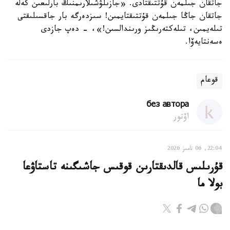
جاتقان جىلمەن قۇتتىقتادى. «جازىلۋشىلارىمنىڭ بارلىعىن كەلە
جاتقان جاڭا جىلمەن قۇتتىقتايمىن! سىزدەرگە بار جاقسىلىقتى
تىلەيمىن، تىلەكتەرىڭىز ورىندالسىن!»، - دەپ جازدى
ەسەنتايەۆا.
قوعام
без автора
اۆتور
22:04, 06 تامىز 2026
قۇرىلىس قالدىقتارىن قوقىس جاشىگىنە تاستاۋعا
بولا ما