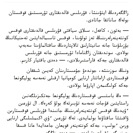
زاڭگەردىڭ ايتۋىنشا، قۇرىلىس قالدىقتارى تۇرمىستىق قوقىستان
بولەك ساناتقا جاتادى.
— بەتون، كافەل، سىلاق سياقتى قۇرىلىس قالدىقتارى قوقىس
كونتەينەرلەرىنىڭ تەز تولۋىنا، قوقىس تاسىمالدايتىن تەحنيكانىڭ
بۇزىلۋىنا جانە سانيتارلىق تالاپتاردىڭ ساقتالماۋىنا سەبەپ
بولادى. سوندىقتان زاڭنامادا تۇرمىستىق جانە قۇرىلىس
قالدىقتارى جەكە قاراستىرىلادى، — دەدى باقتيار كارىم.
ونىڭ سوزىنشە، جوندەۋ جۇمىستارىنان كەيىن شىققان
قوقىستاردى ازاماتتار ارنايى كومپانيا ارقىلى نەمەسە پوليگونعا
جەكە كولىگىمەن اپارۋعا بولادى.
— ەڭ باستىسى قوقىستاردىڭ پوليگونعا جەتكىزىلگەنىن
راستايتىن قۇجات نەمەسە تۇبىرتەك بولۋ كەرەك. ال تۇرعىن
ءۇيدىڭ قوقىس كونتەينەرلەرىنىڭ جانىندا قۇرىلىس قوقىستارىن
ۋاقىتشا ساقتاۋعا بولمايدى. تەك تۇرعىن ءۇي اكىمشىلىگى ارنايى
ورىن ءبولىپ، جەكە كونتەينەر قويعان جاعدايدا عانا قىسقا