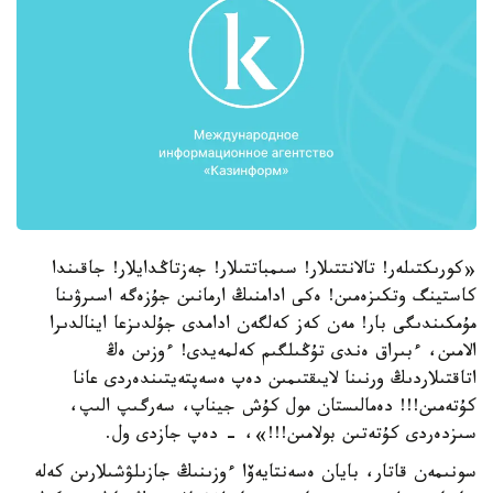
«كورىكتىلەر! تالانتتىلار! سىمباتتىلار! جەزتاڭدايلار! جاقىندا
كاستينگ وتكىزەمىن! ەكى ادامنىڭ ارمانىن جۇزەگە اسىرۋىنا
مۇمكىندىگى بار! مەن كەز كەلگەن ادامدى جۇلدىزعا اينالدىرا
الامىن، ءبىراق ەندى تۇڭىلگىم كەلمەيدى! ءوزىن ەڭ
اتاقتىلاردىڭ ورنىنا لايىقتىمىن دەپ ەسەپتەيتىندەردى عانا
كۇتەمىن!!! دەمالىستان مول كۇش جيناپ، سەرگىپ الىپ،
سىزدەردى كۇتەتىن بولامىن!!!»، - دەپ جازدى ول.
سونىمەن قاتار، بايان ەسەنتايەۆا ءوزىنىڭ جازىلۋشىلارىن كەلە