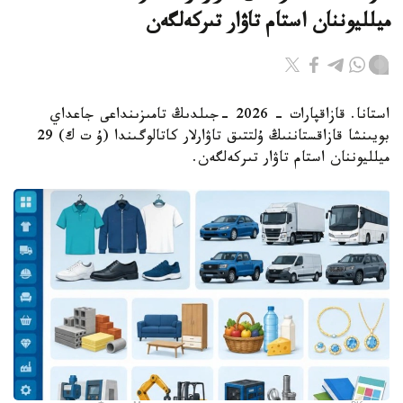
ميلليوننان استام تاۋار تىركەلگەن
استانا. قازاقپارات - 2026 -جىلدىڭ تامىزىنداعى جاعداي
بويىنشا قازاقستاننىڭ ۇلتتىق تاۋارلار كاتالوگىندا (ۇ ت ك) 29
ميلليوننان استام تاۋار تىركەلگەن.