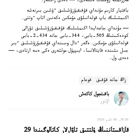
مەرزىمگە رۇقسات ەتىلەدى، — دەدى زاڭگەر.
باقتيار كارىم مۇنداي قۇقىقبۇزۋشىلىق ءۇشىن بىرنەشە
اكىمشىلىك باپ قولدانىلۋى مۇمكىن ەكەنىن اتاپ ءوتتى.
— مۇنداي جاعدايدا اكىمشىلىك قۇقىقبۇزۋشىلىق تۋرالى
كودەكستىڭ 505-بابى، 344-بابى جانە 434-2-بابى
قولدانىلۋى مۇمكىن. ەگەر ءدال وسىنداي قۇقىقبۇزۋشىلىق ءبىر
جىل ىشىندە قايتالانسا، ايىپپۇل مولشەرى ەكى ەسە ارتادى، —
دەدى ول.
زاڭ جانە قۇقىق
قوعام
باقىتجول كاكەش
اۆتور
20:56, 06 تامىز 2026
قازاقستاننىڭ ۇلتتىق تاۋارلار كاتالوگىندا 29