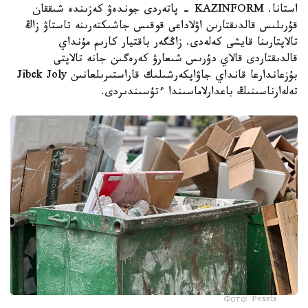
استانا. KAZINFORM - پاتەردى جوندەۋ كەزىندە شىققان
قۇرىلىس قالدىقتارىن اۋلاداعى قوقىس جاشىكتەرىنە تاستاۋ زاڭ
تالاپتارىنا قايشى كەلەدى. زاڭگەر باقتيار كارىم مۇنداي
قالدىقتاردى قالاي دۇرىس شىعارۋ كەرەگىن جانە تالاپتى
بۇزعاندارعا قانداي جاۋاپكەرشىلىك قاراستىرىلعانىن Jibek Joly
تەلەارناسىنىڭ باعدارلاماسىندا ءتۇسىندىردى.
Фото: Pexels