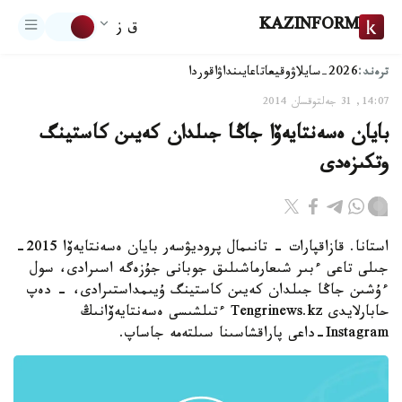
KAZINFORM
ق ز
ترەند:
2026-سايلاۋ
وقيعا
تاعايىنداۋ
اقوردا
14:07, 31 جەلتوقسان 2014
بايان ەسەنتايەۆا جاڭا جىلدان كەيىن كاستينگ
وتكىزەدى
استانا. قازاقپارات - تانىمال پروديۋسەر بايان ەسەنتايەۆا 2015-
جىلى تاعى ءبىر شىعارماشىلىق جوبانى جۇزەگە اسىرادى، سول
ءۇشىن جاڭا جىلدان كەيىن كاستينگ ۇيىمداستىرادى، - دەپ
حابارلايدى Tengrinews.kz ءتىلشىسى ەسەنتايەۆانىڭ
Instagram-داعى پاراقشاسىنا سىلتەمە جاساپ.