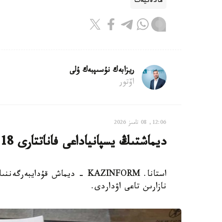
مادەنيەت
ريزابەك نۇسىپبەك ۇلى
اۆتور
12:06, 08 تامىز 2026
ديماشتىڭ يسپانياداعى فاناتتارى 18 مىڭعا جەتتى
استانا. KAZINFORM - ديماش قۇد
نازارىن تاعى اۋداردى.