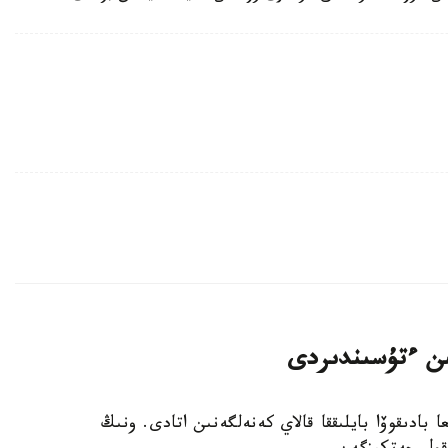
نىن ءتۇسىندىردى
ا بادىقوۆا بايلىققا قالاي كەنەلگەنىن اتادى. ونىڭ