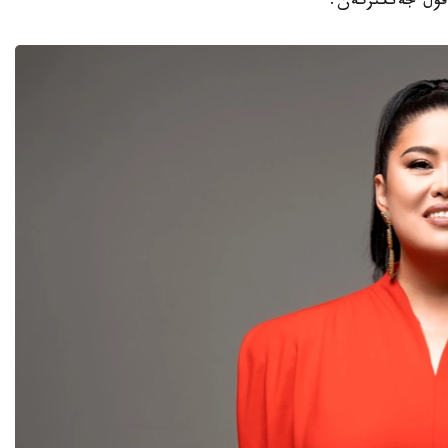
 قول جەتكىزگەن.