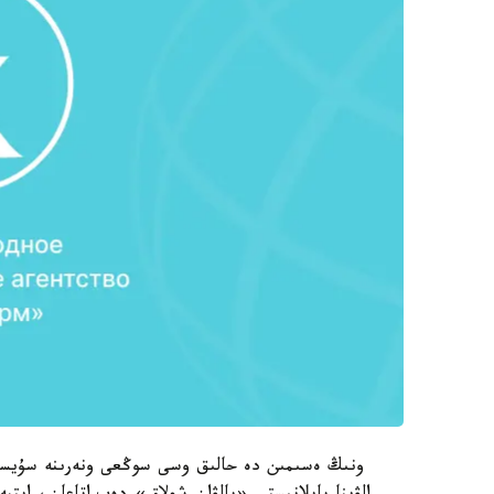
ونىڭ ەسىمىن دە حالىق وسى سوڭعى ونەرىنە سۇيسى