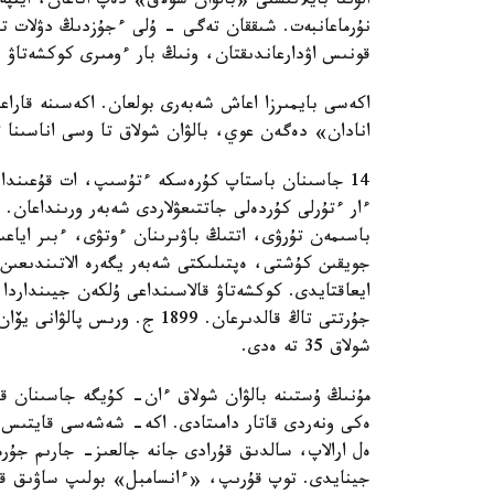
الۋىنا بايلانىستى «بالۋان شولاق» دەپ اتاعان، ايت
نۇرماعانبەت. شىققان تەگى - ۇلى ءجۇزدىڭ دۋلات تايپ
قونىس اۋدارعاندىقتان، ونىڭ بار ءومىرى كوكشەتاۋ و
اكەسى بايمىرزا اعاش شەبەرى بولعان. اكەسىنە قارا
انادان» دەگەن عوي، بالۋان شولاق تا وسى اناسىنا
14 جاسىنان باستاپ كۇرەسكە ءتۇسىپ، ات قۇعىندا
ءار ءتۇرلى كۇردەلى جاتتىعۋلاردى شەبەر ورىنداعان.
باسىمەن تۇرۋى، اتتىڭ باۋىرىنان ءوتۋى، ءبىر اياع
جويقىن كۇشتى، ەپتىلىكتى شەبەر يگەرە الاتىندىعىن،
جۇرتتى تاڭ قالدىرعان. 1899 ج
شولاق 35 تە ەدى.
مۇنىڭ ۇستىنە بالۋان شولاق ءان- كۇيگە جاسىنان قۇ
ەكى ونەردى قاتار دامىتادى. اكە- شەشەسى قايتىس 
ەل ارالاپ، سالدىق قۇرادى جانە جالعىز- جارىم جۇر
جينايدى. توپ قۇرىپ، «ءانسامبل» بولىپ ساۋىق قۇرۋ