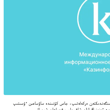
نگەندىكتەن ەركەلەتىپ، جاس كۇنىندە ساۋساعىن ءۇسىتىپ