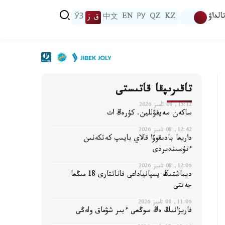
الداۋ
KZ
QZ
РУ
EN
中文
ق ز
ЎЗ
تاقىرىپقا قاتىستى
15:12, 08 تامىز 2026
ساكەن سەيفۋللين. كۇرەڭ ات
12:42, 08 تامىز 2026
داريعا بادىقوۆا قالاي بايىپ كەتكەنىن
ءتۇسىندىردى
12:06, 08 تامىز 2026
ديماشتىڭ يسپانياداعى فاناتتارى 18 مىڭعا
جەتتى
11:06, 08 تامىز 2026
فاريزانىڭ ەڭ سوڭعى ءبىر شۋماق ولەڭى