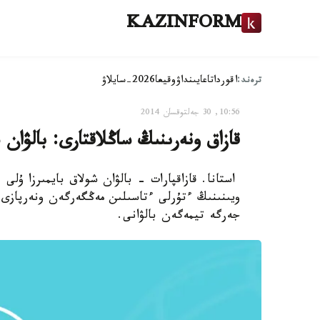
KAZINFORM
ترەند:
اقوردا
تاعايىنداۋ
وقيعا
2026-سايلاۋ
10:56, 30 جەلتوقسان 2014
قازاق ونەرىنىڭ ساڭلاقتارى: بالۋان 
ويىنىنىڭ ءتۇرلى ءتاسىلىن مەڭگەرگەن ونەرپاز
جەرگە تيمەگەن بالۋانى.