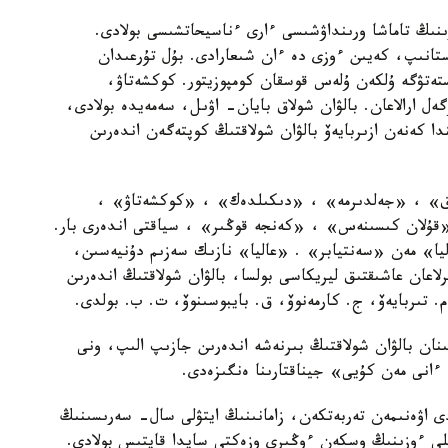
نىڭ تاماشا ورىنداۋشىسى ءارى ءناسيحاتشىسى بولادى.
تانىپ، كەيىن ءوزى دە ءان شىعارادى. بۇل تۇرعىدان
ىستەتۋگە ۇلكەن ۇلەس قوسقان كومپوزيتور. كوكشەتاۋ،
گەل ارالاعان. بالۋان شولاق بايان- اۋىل، سەمەيدە بولادى،
ا كەنەن ازىربايەۆ بالۋان شولاقتىڭ كوپتەگەن اندەرىن
لاق» ، «جەلدىرمە» ، «دىكىلدەك» ، «كوكشەتاۋ» ،
ۇلان كىسىنەس» ، «كەنجە قوڭىر» ، سياقتى اندەرى بار.
ليا» مەن «سەنتيابر» . «عاليا» نازىك سەزىم دۇنيەسىن،
لاعان عاشىقتىق ليريكاسى بولسا، بالۋان شولاقتىڭ اندەرىن
م. تىربايەۆ، ج. كارمەنوۆ، ق. بايبوسىنوۆ، ت. ب. بولدى.
سىنان بالۋان شولاقتىڭ بىرنەشە اندەرىن جازىپ الىپ، ونى
ى اۋەنىمەن تەربەتكەن، زامانىنىڭ ايتۋلى سال- سەرىسىنىڭ