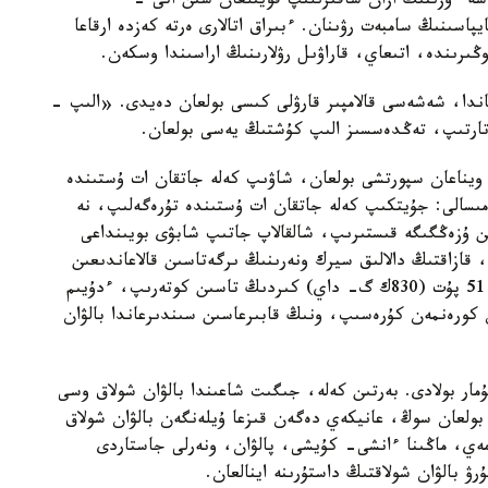
پەسە ءوزىنىڭ ازان شاقىرىلىپ قويىلعان شىن اتى -
اسىنىڭ سامبەت رۋىنان. ءبىراق اتالارى ەرتە كەزدە ارقاعا
ڭىرىندە، اتىعاي، قاراۋىل رۋلارىنىڭ اراسىندا وسكەن.
عاندا، شەشەسى قالامپىر قارۋلى كىسى بولعان دەيدى. «الىپ -
 تارتىپ، تەڭدەسسىز الىپ كۇشتىڭ يەسى بولعان.
 ويناعان سپورتشى بولعان، شاۋىپ كەلە جاتقان ات ۇستىندە
 مىسالى: جۇيتكىپ كەلە جاتقان ات ۇستىندە تۇرەگەلىپ، نە
ىن ۇزەڭگىگە قىستىرىپ، شالقالاپ جاتىپ شابۋى بويىنداعى
 قازاقتىڭ دالالىق سيرك ونەرىنىڭ ىرگەتاسىن قالاعاندىعىن
ايعاقتايدى. كوكشەتاۋ قالاسىنداعى ۇلكەن جيىنداردا 51 پۇت (830ك گ- داي) كىردىڭ تاسىن كوتەرىپ، ءدۇيىم
. ورىس پالۋانى يۆان كورەنمەن كۇرەسىپ، ونىڭ قابىرعاسىن سىندىرعاندا بالۋان
مار بولادى. بەرتىن كەلە، جىگىت شاعىندا بالۋان شولاق وسى
بولعان سوڭ، عانيكەي دەگەن قىزعا ۇيلەنگەن بالۋان شولاق
مەي، ماڭىنا ءانشى- كۇيشى، پالۋان، ونەرلى جاستاردى
 بالۋان شولاقتىڭ داستۇرىنە اينالعان.