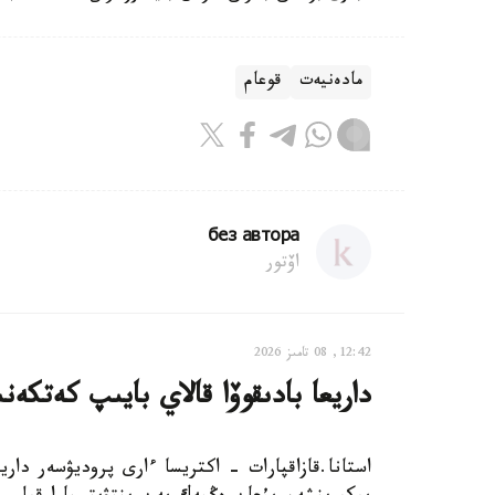
مادەنيەت
قوعام
без автора
اۆتور
12:42, 08 تامىز 2026
داريعا بادىقوۆا قالاي بايىپ كەتكە
استانا.قازاقپارات - اكتريسا ءارى پروديۋسەر داريع