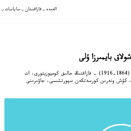
الەمدە
قازاقستان
ساياسات
ت
شولاق بايمىرزا ۇلى
استانا. قازاقپارات - بالۋان شولاق بايمىرزا ۇلى (1864-1916) - قازاقتىڭ حالىق كومپوزيتورى، ات
ى، كۇش ونەرىن كورسەتكەن سپورتشىسى، جاۋىرىنى