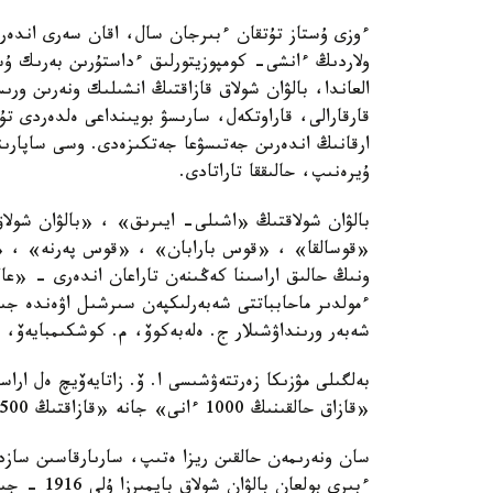
ءوزى ۇستاز تۇتقان ءبىرجان سال، اقان سەرى اندەرى
ولاردىڭ ءانشى- كومپوزيتورلىق ءداستۇرىن بەرىك ۇس
العاندا، بالۋان شولاق قازاقتىڭ انشىلىك ونەرىن ور
قارقارالى، قاراوتكەل، سارىسۋ بويىنداعى ەلدەردى تۇ
ارقانىڭ اندەرىن جەتىسۋعا جەتكىزەدى. وسى ساپارىند
ۇيرەنىپ، حالىققا تاراتادى.
بالۋان شولاقتىڭ «اشىلى- ايىرىق» ، «بالۋان شو
«قوسالقا» ، «قوس بارابان» ، «قوس پەرنە» ، «ق
ونىڭ حالىق اراسىنا كەڭىنەن تاراعان اندەرى - «عا
ءمولدىر ماحابباتتى شەبەرلىكپەن سىرشىل اۋەندە جىر
شەبەر ورىنداۋشىلار ج. ەلەبەكوۆ، م. كوشكىمبايەۆ، 
بەلگىلى مۋزىكا زەرتتەۋشىسى ا. ۆ. زاتايەۆيچ ەل ارا
«قازاق حالقىنىڭ 1000 ءانى» جانە «قازاقتىڭ 500 ءانى مەن كۇيى» جيناقتارىنا ەنگىزەدى.
سان ونەرىمەن حالقىن ريزا ەتىپ، سارىارقاسىن سازد
ءبىرى بولعان بالۋان شولاق بايمىرزا ۇلى 1916 - جىلى ءوزىنىڭ وسكەن ءوڭىرى وزەكتى سايدا قايتىس بولادى.