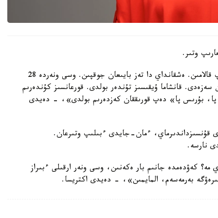
ارىپ وتىر.
«بادىقوۆا تەز بايىپ كەتتى دەگەن سوزدەردى ەستىپ قالامىن. ەشقانداي دا تەز بايىعان جوقپىن. وسى ونەردە 28
 سەزەدى. قانشاما ۇيقىسىز تۇندەر بولدى. قورعانسىز كۇندەرىم
ا، بۇرىس پا» دەپ قورىققان كەزدەرىم بولدى»، - دەيدى
ى قۇنسىزداندىرماي، ءمان-جايدى ءبىلىپ وتىرعان.
ى نارسە.
 مە؟ كەۋدەمدە جانىم بار ەكەنىن، وسى ونەر ارقىلى ءبىراز
رەۋگە بەرمەسەم، المايمىن»، - دەيدى اكتريسا.