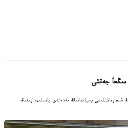
ايبەرگەننىڭ شىعارماشىلىعى يسپانيانىڭ بەدەلدى باسىلىمدارىنىڭ