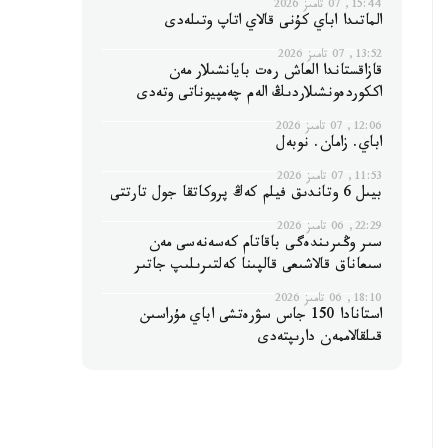
15:44, 07 تامىز 2026
الماتىدا اباي كۇنى قالاي اتاپ وتىلەدى
13:52, 07 تامىز 2026
قازاقستاندا العاش رەت بايانشىلار مەن
اككوردەونشىلاردىڭ الەم چەمپيوناتى وتەدى
12:06, 07 تامىز 2026
اباي. زامان. نوبەل
11:53, 07 تامىز 2026
بيىل 6 وتاندىق فيلم كەڭ پروكاتقا جول تارتتى
22:29, 06 تامىز 2026
سىر وڭىرىندەگى باقاتام كەسەنەسى مەن
سىعاناق قالاشىعى قالپىنا كەلتىرىلىپ جاتىر
18:10, 06 تامىز 2026
استانادا 150 جاس سۋرەتشى اباي مۇراسىن
قىلقالاممەن دارىپتەدى