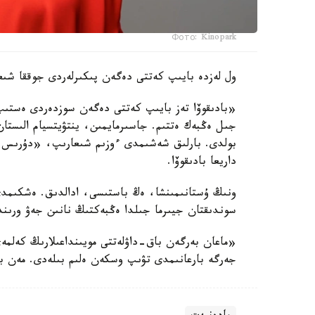
Фото: Kinopark
ول لەزدە بايىپ كەتتى دەگەن پىكىرلەردى جوققا شىع
جىل ەڭبەك ەتتىم. جاسىرمايمىن، ينتۋيتسيام الىستان
بولدى. بارلىق شەشىمدى ءوزىم شىعارىپ، «دۇرىس پ
داريعا بادىقوۆا.
ونىڭ ۇستانىمىنشا، ەڭ باستىسى، ادالدىق. ەشكىمد
سوندىقتان جيىرما جىلدا ەڭبەكتىڭ نانىن جەۋ ورىند
«ماعان بەرگەن باق-داۋلەتتى مويىنداعىلارىڭ كەلمەي
جەرگە بارعانىمدى تۋىپ وسكەن ەلىم بىلەدى. مەن بى