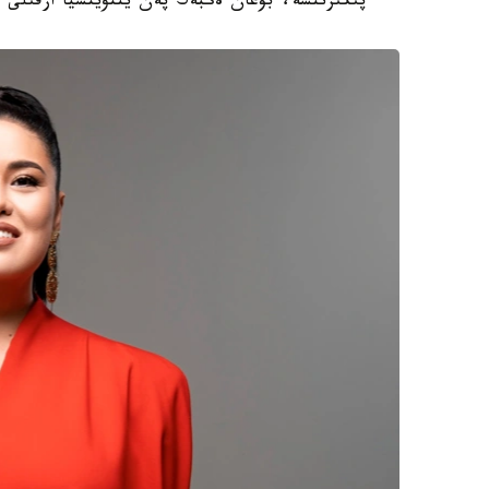
پىكىرىنشە، بۇعان ەڭبەك پەن ينتۋيتسيا ارقىلى