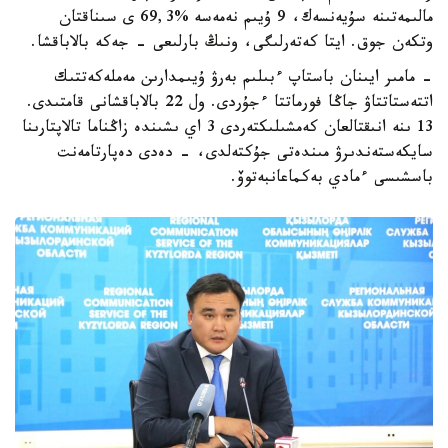
مالىمەتىنە سۇيەنسەك، 9 ۇيىم نەمەسە %69,3 ى سىناقتان
وتكەن جوق. ايتا كەتەرلىگى، ونىڭ بارلىعى - جەكە بالاباقشا.
- مامىر ايىنان باستاپ ءبىلىم بەرۋ ۇيىمدارىن مەملەكەتتىك
اتتەستاتتاۋ جاڭا فورماتتا ءجۇردى. ول 22 بالاباقشانى قامتىدى.
13 ىنە انىقتالعان كەمشىلىكتەردى 3 اي ىشىندە زاڭناما تالاپتارىنا
سايكەستەندىرۋ مىندەتى جۇكتەلدى، - دەدى دەپارتامەنت
باسشىسى ءمادي بەكماعانبەتوۆ.