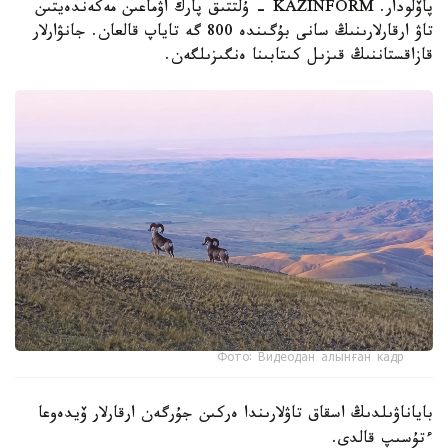
پاۆلودار. KAZINFORM - ۇلتتىق پارك اۋماعىن مەكەندەيتىن
تاۋ ارقارلارىنىڭ سانى بۇگىندە 800 گە تاياپ قالعان. جانۋارلار
قازاقستاننىڭ قىزىل كىتابىنا ەنگىزىلگەن.
Фото: Видеодан алынған кадр
باياناۋىلدىڭ اسقاق تاۋلارىندا ەركىن جۇرگەن ارقارلار ۆيدەوعا
ءتۇسىپ قالدى.