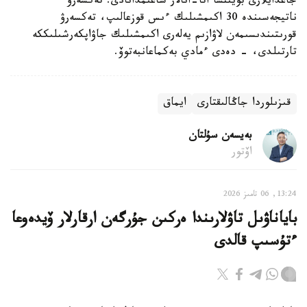
جاعدايلارى بويىنشا اتا-انالار شاعىمدانادى. تەكسەرۋ
ناتيجەسىندە 30 اكىمشىلىك ءىس قوزعالىپ، تەكسەرۋ
قورىتىندىسىمەن لاۋازىم يەلەرى اكىمشىلىك جاۋاپكەرشىلىككە
تارتىلدى، - دەدى ءمادي بەكماعانبەتوۆ.
قىزىلوردا جاڭالىقتارى
ايماق
بەيسەن سۇلتان
اۆتور
13:24, 06 تامىز 2026
باياناۋىل تاۋلارىندا ەركىن جۇرگەن ارقارلار ۆيدەوعا
ءتۇسىپ قالدى