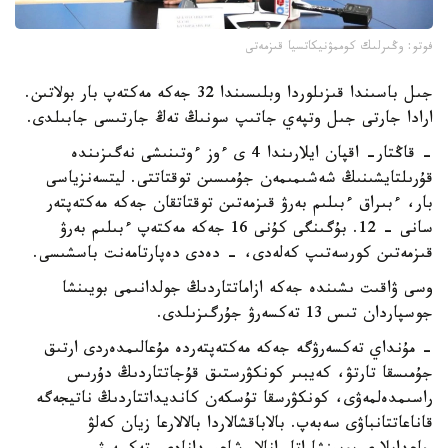
فوتو: وڭىرلىك كوممۋنيكاتسيا قىزمەتى
جىل باسىندا قىزىلوردا وبلىسىندا 32 جەكە مەكتەپ بار بولاتىن.
ارادا جارتى جىل وتپەي جاتىپ سونىڭ تەڭ جارتىسى جابىلدى.
- قاڭتار- اقپان ايلارىندا 4 ى ءوز ءوتىنىشى نەگىزىندە
قۇرىلتايشىنىڭ شەشىمىمەن جۇمىسىن توقتاتتى. ليتسەنزياسى
بار، ءبىراق ءبىلىم بەرۋ قىزمەتىن توقتاتقان جەكە مەكتەپتەر
سانى - 12. بۇگىنگى كۇنى 16 جەكە مەكتەپ ءبىلىم بەرۋ
قىزمەتىن كورسەتىپ كەلەدى، - دەدى دەپارتامەنت باسشىسى.
وسى ۋاقىت ىشىندە جەكە ازاماتتاردىڭ جولدانىمى بويىنشا
جوسپاردان تىس 13 تەكسەرۋ جۇرگىزىلدى.
- مۇنداي تەكسەرۋگە جەكە مەكتەپتەردە مۇعالىمدەردى ارتىق
جۇمىسقا تارتۋ، كەيبىر كونكۋرستىق قۇجاتتاردىڭ دۇرىس
راسىمدەلمەۋى، كونكۋرسقا تۇسكەن كانديداتتاردىڭ ناتيجەگە
قاناعاتتانباۋى سەبەپ. بالاباقشالاردا بالالارعا زيان كەلۋ