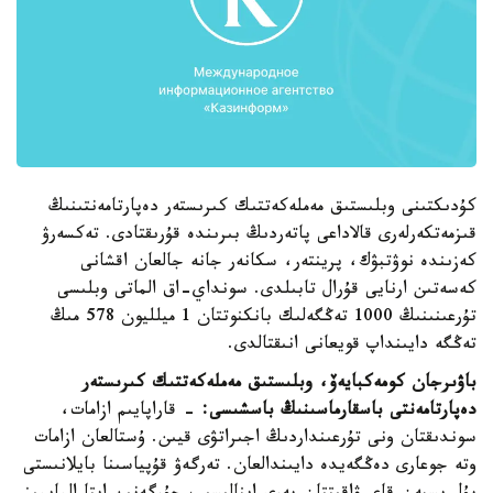
كۇدىكتىنى وبلىستىق مەملەكەتتىك كىرىستەر دەپارتامەنتىنىڭ
قىزمەتكەرلەرى قالاداعى پاتەردىڭ بىرىندە قۇرىقتادى. تەكسەرۋ
كەزىندە نوۋتبۋك، پرينتەر، سكانەر جانە جالعان اقشانى
كەسەتىن ارنايى قۇرال تابىلدى. سونداي-اق الماتى وبلىسى
تۇرعىنىنىڭ 1000 تەڭگەلىك بانكنوتتان 1 ميلليون 578 مىڭ
تەڭگە دايىنداپ قويعانى انىقتالدى.
باۋىرجان كومەكبايەۆ، وبلىستىق مەملەكەتتىك كىرىستەر
دەپارتامەنتى باسقارماسىنىڭ باسشىسى:
- قاراپايىم ازامات،
سوندىقتان ونى تۇرعىنداردىڭ اجىراتۋى قيىن. ۇستالعان ازامات
وتە جوعارى دەڭگەيدە دايىندالعان. تەرگەۋ قۇپياسىنا بايلانىستى