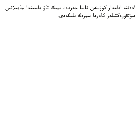
ادەتتە ادامدار كوزىنەن تاسا جەردە، بيىك تاۋ باسىندا جايىلاتىن
سۇتقورەكتىلەر كادرعا سيرەك ىلىگەدى.
- سوڭعى ساناقتار بويىنشا، ۇلتتىق پاركتىڭ اۋماعىندا بۇل
جانۋاردىڭ 781 ءى ءجۇر. ولار ۇنەمى تاۋلى ايماقتى مەكەندەپ،
ۇشار باستارىندا جايىلادى. قاراشا-قازان ايلارىندا كۇيەككە
تۇسەدى. سول كەزدە قۇلجاسى مەن ۇرعاشىسى بىرگە جايىلادى.
ودان كەيىنگى ۋاقىتتا قۇلجالارى بولەك جۇرەدى،-دەپ حابارلادى
ۇلتتىق پاركتەن.
كوبەيىپ كەلە جاتقان ارقاردىڭ نەگىزگى قورەگى - جۋسان،
قياق، بيدايىق سياقتى شوپتەر. قىستا بۇتانى دا تالعاجاۋ ەتەدى.
ارقارلار ادەتتە تاڭ اتا، سوسىن كەشكى ۋاقىتتا جايىلادى.
بۇگىندە باياناۋىل ۇلتتىق پاركىندە سۇتقورەكتىلەردىڭ 45 ءتۇرى
بار. ولاردىڭ دەنى اقبەت، دالبا، قىزىلتاۋ، جەلتاۋ، سارىتاۋ
ايماقتارىن مەكەندەيدى.
ەسكە سالا كەتەيىك، باياناۋىل ورماندارىندا ەمىن- ەركىن
جايىلىپ جۇرگەن بۇلاندار بەينەتاسپاعا ءتۇستى.