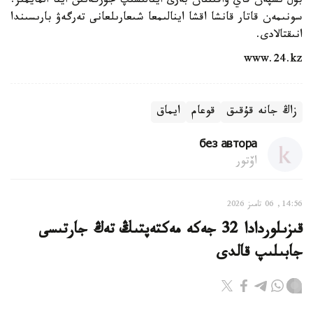
بۇل ىسپەن قاي ۋاقىتتان بەرى اينالىسىپ جۇرگەنىن ايتا المايمىز.
سونىمەن قاتار قانشا اقشا اينالىمعا شىعارىلعانى تەرگەۋ بارىسىندا
انىقتالادى.
www.24.kz
زاڭ جانە قۇقىق
قوعام
ايماق
без автора
اۆتور
14:56, 06 تامىز 2026
قىزىلوردادا 32 جەكە مەكتەپتىڭ تەڭ جارتىسى
جابىلىپ قالدى