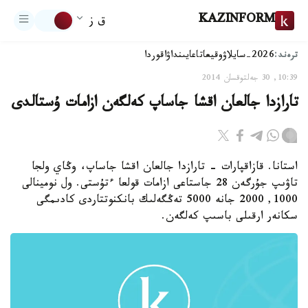
KAZINFORM
ق ز
ترەند:
2026-سايلاۋ
وقيعا
تاعايىنداۋ
اقوردا
10:39, 30 جەلتوقسان 2014
تارازدا جالعان اقشا جاساپ كەلگەن ازامات ۇستالدى
استانا. قازاقپارات - تارازدا جالعان اقشا جاساپ، وڭاي ولجا
تاۋىپ جۇرگەن 28 جاستاعى ازامات قولعا ءتۇستى. ول نومينالى
1000, 2000 جانە 5000 تەڭگەلىك بانكنوتتاردى كادىمگى
سكانەر ارقىلى باسىپ كەلگەن.