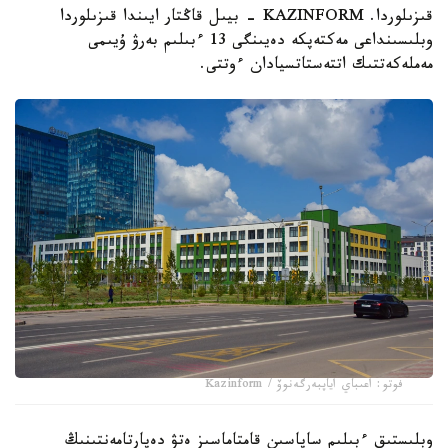
قىزىلوردا. KAZINFORM - بيىل قاڭتار ايىندا قىزىلوردا
وبلىسىنداعى مەكتەپكە دەيىنگى 13 ءبىلىم بەرۋ ۇيىمى
مەملەكەتتىك اتتەستاتسيادان ءوتتى.
فوتو: اعىباي اياپبەرگەنوۆ / Kazinform
وبلىستىق ءبىلىم ساپاسىن قامتاماسىز ەتۋ دەپارتامەنتىنىڭ