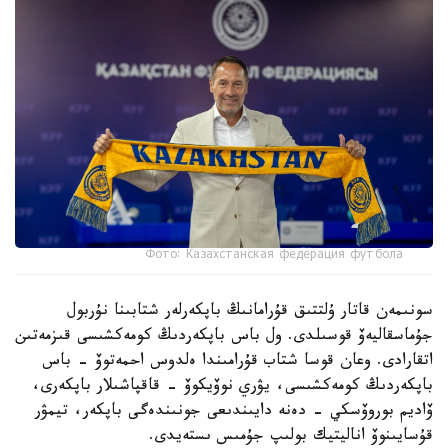
Фото: Казахстанская федерация футбола
سونىمەن قاتار ۇلتتىق قۇرامانىڭ باپكەرلەر شتابىنا نۇربول
جۇماسقاليەۆ قوسىلدى. ول باس باپكەردىڭ كومەكشىسى قىزمەتىن
اتقارادى. وعان قوسا شتاب قۇرامىندا ەلدوس احمەتوۆ - باس
باپكەردىڭ كومەكشىسى، يۋري نوۆيكوۆ - قاقپاشىلار باپكەرى،
ۆاديم بوروۆسكي - دەنە دايىندىعى جونىندەگى باپكەر، تيمۋر
قۇسايىنوۆ اناليتيك بولىپ جۇمىس ىستەيدى.