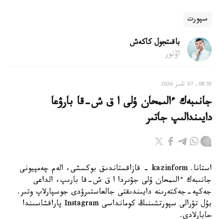
سپورت
باقىتجول كاكەش
اۆتور
08:55, 07 تامىز 2026
جانىبەك ءالىمحان ۇلى ا ق ش-قا بارۋعا
دايىندالىپ جاتىر
استانا. kazinform - قازاقستاندىق بوكسشى، الەم چەمپيونى
جانىبەك ءالىمحان ۇلى جۋىردا ا ق ش-قا بارىپ، الداعى
جەكپە-جەكتەرىنە دايىندىقتى جالعاستىرۋدى جوسپارلاپ وتىر.
بۇل تۋرالى سپورتشىنىڭ كومانداسى Instagram پاراقشاسىندا
حابارلادى.