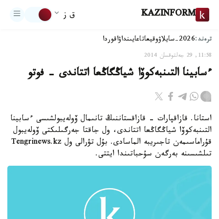
KAZINFORM
ق ز
ترەند:
2026-سايلاۋ
وقيعا
تاعايىنداۋ
اقوردا
11:58, 29 جەلتوقسان 2014
ءسابينا التىنبەكوۆا شياڭگاڭعا اتتاندى - فوتو
استانا. قازاقپارات - قازاقستاننىڭ تانىمال ۆولەيبولشىسى ءسابينا
التىنبەكوۆا شياڭگاڭعا اتتاندى، ول جاقتا جەرگىلىكتى ۆولەيبول
قۇراماسىمەن تاجىريبە الماسادى. بۇل تۋرالى ول Tengrinews.kz
تىلشىسىنە بەرگەن سۇحباتىندا ايتتى.