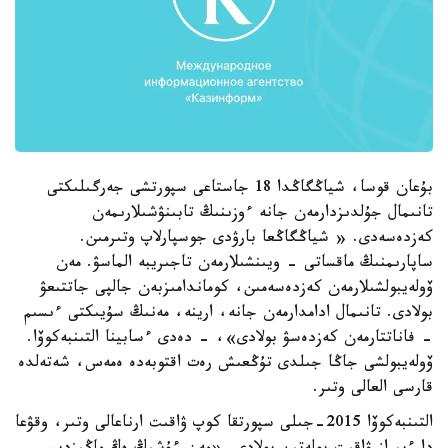
بۇعان قوسا، شياڭگاڭدا 18 جاستاعى سپورتشى جەرگىلىكتى
تانىمال جۇلدىزدارمەن جانە ءوزىنىڭ تابىنۋشىلارىمەن
كەزدەسەدى. « شياڭگاڭعا بارۋدى جوسپارلاپ وتىرمىن.
ساپارىمنىڭ ماقساتى - ويىنشىلارمەن تاجىريبە الماسۋ. مەن
ۆولەيبولشىلارمەن كەزدەسەمىن، كوماندامىزبەن جالپى جاتتىعۋ
بولادى. تانىمال ادامدارمەن جانە، ارينە، مەنىڭ سۇيىكتى ءىسىم
- فاناتتارمەن كەزدەسۋ بولادى»، - دەدى ءسابينا التىنبەكوۆا.
ۆولەيبولشى جاڭا جىلدى تۇڭعىش رەت اقتوبەدە ەمەس، شەتەلدە
قارسى العالى وتىر.
التىنبەكوۆا 2015-جىلى سپورتقا كوپ ۋاقىت ارناعالى وتىر، وقۋعا