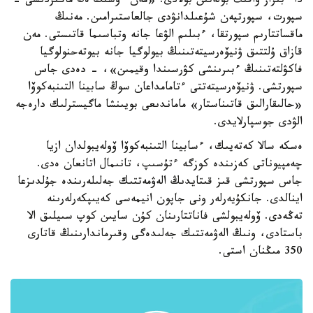
دا ءبىراز ۋاقىت بولەتىن بولادى. «مەن ءۇشىڭ ەڭ ماڭىزدىسى -
سپورت، سپورتپەن شۇعىلدانۋدى جالعاستىرامىن. مەنىڭ
ماقساتتارىم سپورتقا، ءبىلىم الۋعا جانە وتباسىما قاتىستى. مەن
قازاق ۇلتتىق ۋنيۆەرسيتەتىنىڭ بيولوگيا جانە بيوتەحنولوگيا
فاكۋلتەتىنىڭ ءبىرىنشى كۋرسىندا وقيمىن»، - دەدى جاس
سپورتشى. ۋنيۆەرسيتەتتى ءتامامداعان سوڭ سابينا التىنبەكوۆا
«حالىقارالىق قاتىناستار» ماماندىعى بويىنشا ماگيسترلىك دارەجە
الۋدى جوسپارلايدى.
ەسكە سالا كەتەيىك، ءسابينا التىنبەكوۆا ۆولەيبولدان ازيا
چەمپيوناتى كەزىندە كوزگە ءتۇسىپ، تانىمال اتانعان ەدى.
جاس سپورتشى قىز قىتايدىڭ الەۋمەتتىك جەلىلەرىندە جۇلدىزعا
اينالدى. جانكۇيەرلەر ونى جاپون انيمەسى كەيىپكەرلەرىنە
تەڭەدى. ۆولەيبولشى فاناتتارىنان كۇن سايىن كوپ سىيلىق الا
باستادى، ونىڭ الەۋمەتتىك جەلىدەگى وقىرماندارىنىڭ قاتارى
350 مىڭنان استى.