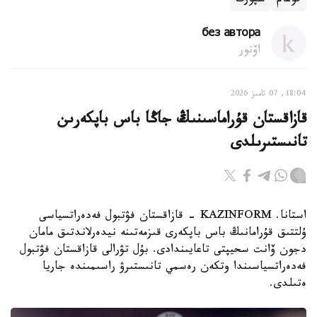
قوعام
سپورت
без автора
اۆتور
18:04, 07 تامىز 2026
قازاقستان قۇراماسىنىڭ جاڭا باس باپكەرىن
تانىستىرىلدى
استانا. KAZINFORM - قازاقستان فۋتبول فەدەراتسياسى
ۇلتتىق قۇرامانىڭ باس باپكەرى قىزمەتىنە نيدەرلاندتىق مامان
دجون ۆانت سحيپتى تاعايىندادى. بۇل تۋرالى قازاقستان فۋتبول
فەدەراتسياسىندا وتكەن رەسمي تانىستىرۋ راسىمىندە جاريا
ەتىلدى.