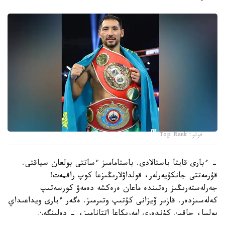
فوتو: Top Rank
- ءبارى قايتا باستالادى. باستامامىز ءساتتى بولعان سياقتى.
قۇرمەتتى جانكۇيەرلەر، قولداۋلارىڭىزعا كوپ راقمەت!
جەرلەستەرىڭىز رەتىندە ماعان ەرەكشە دەمەۋ كورسەتىپ
كەلەسىزدەر. قازىر ۆيزانى كۇتىپ وتىرمىز. ەگەر ءبارى ويداعىداي
بولسا، جاقىن كۇندەرى امەريكاعا اتتانامىز، - دەلىنگەن