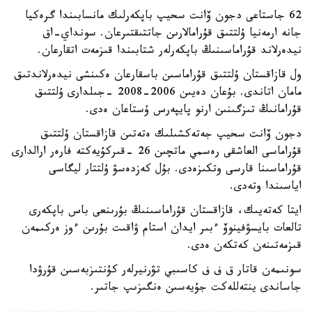
62 جاستاعى دجون ۆانت سحيپ باپكەرلىك مانسابىندا گرەكيا
جانە ارمەنيا ۇلتتىق قۇرامالارىن جاتتىقتىرعان. سونداي-اق
نيدەرلاند قۇراماسىنىڭ باپكەرلەر شتابىندا قىزمەت اتقارعان.
ول قازاقستان ۇلتتىق قۇراماسىن باسقارعان ەكىنشى نيدەرلاندتىق
مامان اتاندى. بۇعان دەيىن 2006-2008 -جىلدارى ۇلتتىق
قۇرامانىڭ تىزگىنىن ارنو پايپەرس ۇستاعان ەدى.
دجون ۆانت سحيپ جەتەكشىلىك ەتەتىن قازاقستان ۇلتتىق
قۇراماسى العاشقى رەسمي ماتچىن 26 -قىركۇيەكتە فارەر ارالدارى
قۇراماسىنا قارسى وتكىزەدى. بۇل كەزدەسۋ ۇلتتار ليگاسى
اياسىندا وتەدى.
ايتا كەتەيىك، قازاقستان قۇراماسىنىڭ بۇرىنعى باس باپكەرى
تالعات بايسۋفينوۆ ءبىر ايدان استام ۋاقىت بۇرىن ءوز ەركىمەن
قىزمەتىنەن كەتكەن ەدى.
سونىمەن قاتار ق ف ف كاسىبي تۋرنيرلەر كۇنتىزبەسىن قۇرۋدا
جاساندى ينتەللەكت جۇيەسىن ەنگىزىپ جاتىر.