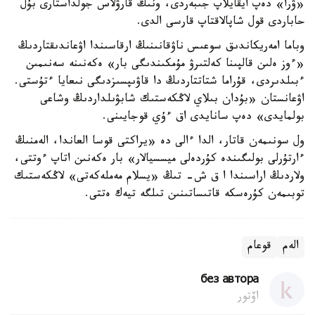
«ۋرا» دەپ ايقايلاپ جىبەردى، ونىڭ قارۋلاس جولداستارى بۇل
حاباردى قول شاپالاقتاپ قارسى الدى.
وباما امەريكاندىق سوعىس ناۋقانىنىڭ ارقاسىندا اۋعاندىقتاردىڭ
«ءوز ەلىن قالپىنا كەلتىرۋ مۇمكىندىگى بار» ەكەنىنە سەنىمىن
ءبىلدىردى، قۇراما شتاتتاردىڭ دا قاۋىپسىزدىگى نىعايا ءتۇستى.
اۋعانستان «بۇدان بىلاي لاڭكەستىك شابۋىلداردىڭ وشاعى
بولمايدى» دەپ سانايدى اق ءۇي قوجايىنى.
ول سونىمەن قاتار، الدا ءالى دە «يراكتى قوسا العاندا، الەمنىڭ
ءارتۇرلى بولىگىندە كۇردەلى ميسسيالار» بار ەكەنىن اتاپ ءوتتى،
ولاردىڭ اراسىندا ا ق ش- تىڭ «يسلام مەملەكەتى» لاڭكەستىك
توبىمەن كۇرەسكە قاتىساتىنىن تىلگە تيەك ەتتى.
الەم
قوعام
без автора
اۆتور