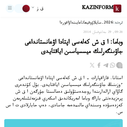
KAZINFORM
ق ز
ترەند:
2026-سايلاۋ
وقيعا
تاعايىنداۋ
اقوردا
09:26, 29 جەلتوقسان 2014
وباما: ا ق ش كەلەسى اپتادا اۋعانستانداعى
جاۋىنگەرلىك ميسسياسىن اياقتايدى
استانا. قازاقپارات - ا ق ش كەلەسى اپتادا اۋعانستانداعى
ءوزىنىڭ جاۋىنگەرلىك ميسسياسىن اياقتايدى. بۇل كۇندەرى
گاۆاي ارالدارىندا روجدەستۆولىق دەمالىستا جۇرگەن ا ق ش
پرەزيدەنتى باراك وباما امەريكاندىق اسكەري قىزمەتشىلەرمەن
كەزدەسۋدە وسىنداي مالىمدەمە جاسادى، دەپ حابارلادى ت ا س
س.