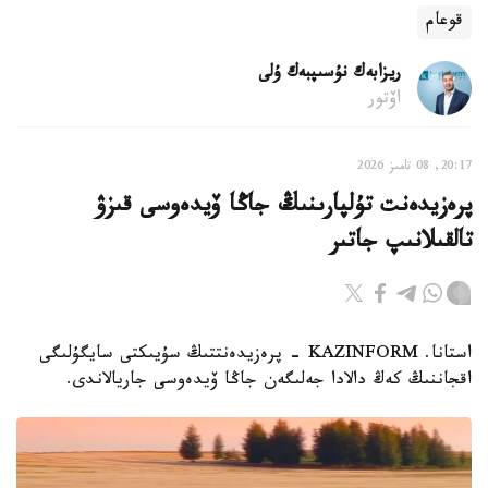
قوعام
ريزابەك نۇسىپبەك ۇلى
اۆتور
20:17, 08 تامىز 2026
پرەزيدەنت تۇلپارىنىڭ جاڭا ۆيدەوسى قىزۋ
تالقىلانىپ جاتىر
استانا. KAZINFORM - پرەزيدەنتتىڭ سۇيىكتى سايگۇلىگى
اقجاننىڭ كەڭ دالادا جەلىگەن جاڭا ۆيدەوسى جاريالاندى.