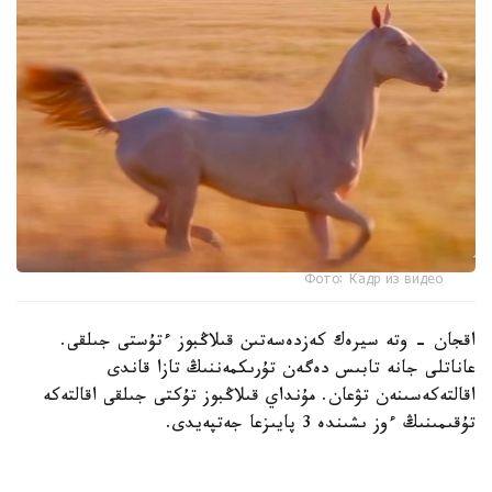
Фото: Кадр из видео
اقجان - وتە سيرەك كەزدەسەتىن قىلاڭبوز ءتۇستى جىلقى.
عاناتلى جانە تابىس دەگەن تۇرىكمەننىڭ تازا قاندى
اقالتەكەسىنەن تۋعان. مۇنداي قىلاڭبوز تۇكتى جىلقى اقالتەكە
تۇقىمىنىڭ ءوز ىشىندە 3 پايىزعا جەتپەيدى.
سول سەبەپتى الەمدە دە، الەۋمەتتىك جەلىدە دە اقجاننىڭ داڭقى
كەڭ تارادى.