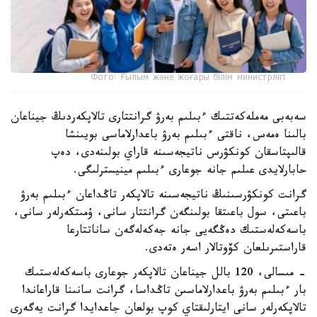
Фото: Ғылым және жоғары білім министрлігі
سەبەبى مەملەكەتتىك ءبىلىم بەرۋ گرانتتارى تالاپكەردىڭ جيناعان
بالىنا ەمەس، ناقتى ءبىلىم بەرۋ باعدارلاماسى بويىنشا
قالىپتاسقان كونكۋرس ناتيجەسىنە قاراي بولىنەدى، دەپ
حابارلايدى عىلىم جانە جوعارى ءبىلىم مينيسترلىگى.
گرانت كونكۋرسىنىڭ ناتيجەسىنە تالاپكەر تاڭداعان ءبىلىم بەرۋ
باعىتى، سول باعىتقا بولىنگەن گرانتتار سانى، ۇمىتكەرلەر سانى،
باسەكەلەستىك دەڭگەيى جانە جەكەلەگەن ساناتتارعا
قاراستىرىلعان كۆوتالار اسەر ەتەدى.
- مىسالى، 120 بالل جيناعان تالاپكەر جوعارى باسەكەلەستىك
بار ءبىلىم بەرۋ باعدارلاماسىن تاڭداسا، گرانت سانىنا قاراعاندا
تالاپكەرلەر سانى ايتارلىقتاي كوپ بولعان جاعدايدا گرانت يەگەرى