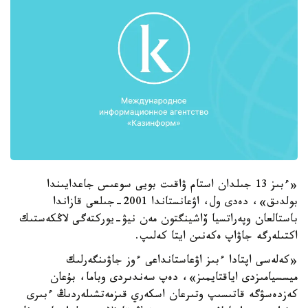
«ءبىز 13 جىلدان استام ۋاقىت بويى سوعىس جاعدايىندا
بولدىق»، دەدى ول، اۋعانستاندا 2001-جىلعى قازاندا
باستالعان وپەراتسيا ۆاشينگتون مەن نيۋ-يوركتەگى لاڭكەستىك
اكتىلەرگە جاۋاپ ەكەنىن ايتا كەلىپ.
«كەلەسى اپتادا ءبىز اۋعاستانداعى ءوز جاۋىنگەرلىك
ميسسيامىزدى اياقتايمىز»، دەپ سەندىردى وباما، بۇعان
كەزدەسۋگە قاتىسىپ وتىرعان اسكەري قىزمەتشىلەردىڭ ءبىرى