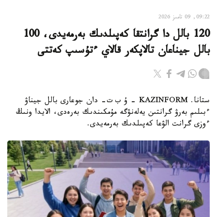
09:22, 09 تامىز 2026
120 بالل دا گرانتقا كەپىلدىك بەرمەيدى، 100
بالل جيناعان تالاپكەر قالاي ءتۇسىپ كەتتى
ستانا. KAZINFORM – ۇ ب ت- دان جوعارى بالل جيناۋ
ءبىلىم بەرۋ گرانتىن يەلەنۋگە مۇمكىندىك بەرەدى، الايدا ونىڭ
ءوزى گرانت الۋعا كەپىلدىك بەرمەيدى.