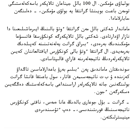
بولماۋى مۇمكىن. ال 100 بالل جيناعان تالاپكەر باسەكەلەستىگى
تومەن باعىت بويىنشا گرانتقا يە بولۋى مۇمكىن، - دەلىنگەن
حابارلامادا.
ماماندار شەكتى بالل مەن گرانتقا ءوتۋ بالىنىڭ ايىرماشىلىعىنا دا
نازار اۋدارتادى. شەكتى بالل تالاپكەرگە كونكۋرسقا قاتىسۋعا
مۇمكىندىك بەرەدى، ءبىراق گرانت يەلەنەتىنىنە كەپىلدىك
بەرمەيدى. ال گرانتقا ءوتۋ بالى كونكۋرس اياقتالعاننان كەيىن
تالاپكەرلەردىڭ ناتيجەلەرىنە قاراي قالىپتاسادى.
سوندىقتان ماماندىق پەن ءبىلىم بەرۋ باعدارلاماسىن تاڭداۋ
كەزىندە ۇ ب ت ناتيجەسىمەن قاتار، سول باعىتقا قانشا گرانت
بولىنگەنىن جانە تالاپكەرلەر اراسىنداعى باسەكەلەستىك دەڭگەيىن
ەسكەرگەن ءجون.
- گرانت - بۇل جوعارى بالدىڭ عانا ەمەس، ناقتى كونكۋرس
ناتيجەسىنىڭ قورىتىندىسى،- دەپ ءتۇسىندىردى
مينيسترلىكتەن.