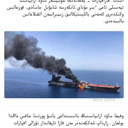
استانا. قازاقپارات - يەمەندىك حۋسيتتەر ساۋد ارابياسىنا
تيەسىلى تاعى ءبىر مۇناي تانكەرىنە شابۋىل جاسادى. قوزعالىس
وكىلدەرى كەمەنى بالليستيكالىق زىمىرانمەن اتقىلاعانىن
مالىمدەدى.
Фото: БЕЛТА
وقيعا ساۋد ارابياسىنىڭ باتىسىنداعى يانبۋ پورتىنا جاقىن ماڭدا
بولعان. زارداپ شەككەندەر مەن قازا تاپقاندار تۋرالى اقپارات