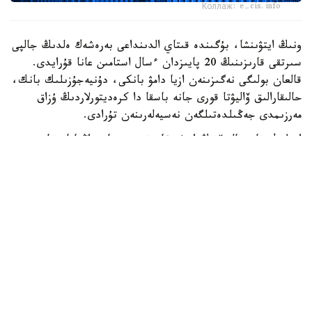
Коллаж: e-cis.info
ونىڭ ايتۋىنشا، بۇگىندە قىتاي الدىنداعى بەرەشەك ەلدىڭ جالپى
سىرتقى قارىزىنىڭ 20 پايىزدان ءسال استامىن عانا قۇرايدى.
قالعان بولىگى نەگىزىنەن ازيا دامۋ بانكى، دۇنيەجۇزىلىك بانك،
حالىقارالىق ۆاليۋتا قورى جانە باسقا دا كرەديتورلاردىڭ ۇزاق
مەرزىمدى جەڭىلدەتىلگەن نەسيەلەرىنەن تۇرادى.
ادىلبەك قاسىماليەۆتىڭ ايتۋىنشا، قىرعىزستان زاڭناماسىنا
سايكەس مەملەكەتتىك قارىزدىڭ جالپى ىشكى ونىمگە
شاققانداعى ۇلەسى 60 پايىزدان اسپاۋى ءتيىس. الايدا
پرەزيدەنت سادىر جاپاروۆتىڭ تاپسىرماسىمەن بۇل شەك 50 پايىز
دەڭگەيىندە بەلگىلەنگەن.
قازىرگى ۋاقىتتا قىرعىزستاننىڭ مەملەكەتتىك قارىزى ج ءى و-
ءنىڭ 42 پايىزىن، ال سىرتقى قارىزى 22 پايىزىن قۇرايدى. ەل
بيلىگى سىرتقى قارىز كولەمىن ازايتىپ، ىشكى قارىزدى كەزەڭ-
كەزەڭىمەن ۇلعايتۋ ساياساتىن ۇستانىپ وتىر. بۇعان دەيىن
قىرعىزستاننىڭ سىرتقى قارىزىن 2035 -جىلعا دەيىن تولىق