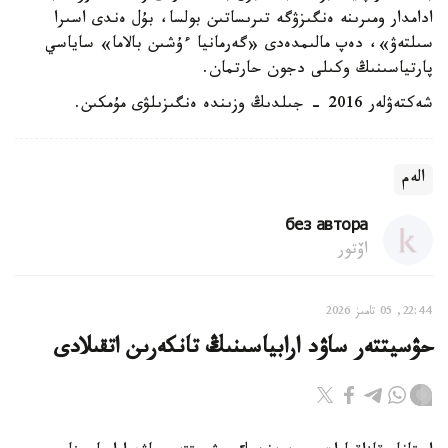
ادامدار ومىرىنە ەنگىزۋگە تىرىساتىن بولسا، بۇل ەندى اسىرا
سىلتەۋ»، دەپ مالىمدەدى «گەرمانيا ءۇشىن بالاما» ساياسي
پارتياسىنىڭ وكىلى دجون حارتمان.
شەكتەۋلەر 2016 - جىلدىڭ وزىندە ەنگىزىلۋى مۇمكىن.
الەم
без автора
اۆتور
22:44, 05 تامىز 2026
حۋسيتتەر ساۋد ارابياسىنىڭ تانكەرىن اتقىلادى