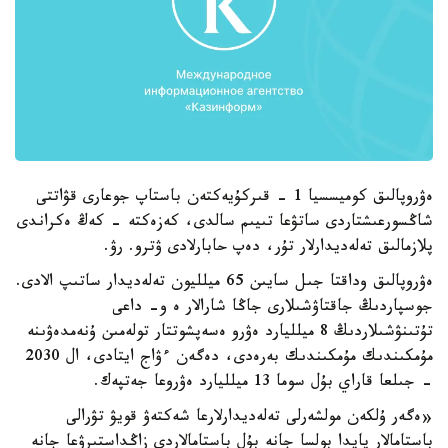
ەۋروپالىق كوميسسيا 1 - قىركۇيەكتەن باستاپ جوعارى قۋاتتى
شاڭسورعىشتاردى ساتۋعا تىيىم سالدى، كەزەكتە - كەڭ ەكراندى
پلازمالىق تەلەديدارلار تۇر، دەپ حابارلادى ۋترو. رۋ.
ەۋروپالىق وداقتا جىل سايىن 65 ميلليون تەلەديدار ساتىپ الادى.
جوسپاردىڭ جاقتاۋشىلارى جاڭا شارالار ە و- داعى
تۇتىنۋشىلاردىڭ 8 ميلليارد ەۋرو ەسەپشوتتار تولەمىن ۇنەمدەۋىنە
مۇمكىندىك مۇمكىندىك بەرەدى، دەگەن ءۋاج ايتادى، ال 2030
- جىلعا قاراي بۇل سوما 13 ميلليارد ەۋروعا جەتپەك.
«ەگەر ۇلكەن مولشەرلى تەلەديدارلارعا شەكتەۋ قويۋ تۋرالى
باستامالار پايدا بولسا جانە بۇل باستامالاردى زاڭداستىرۋعا جانە