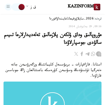
KAZINFORM
ق ز
ترەند:
2026-سايلاۋ
وقيعا
تاعايىنداۋ
اقوردا
09:16, 29 جەلتوقسان 2014
ەۋروپالىق وداق ۇلكەن پلازمالىق تەلەديدارلارعا تىيىم
سالۋدى جوسپارلاۋدا
استانا. قازاقپارات - بريۋسسەل كليماتتىڭ وزگەرۋىمەن جانە
ەنەرگيا تۇتىنۋدىڭ وسۋىمەن كۇرەسكە باعىتتالعان زاڭ جوباسىن
قاراۋدا.