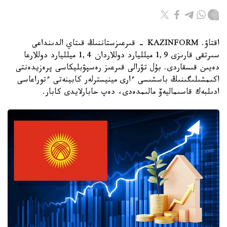
اقتاۋ. KAZINFORM - قىرعىزستاننىڭ قىتاي الدىنداعى
سىرتقى قارىزى 1,9 ميلليارد دوللاردان 1,4 ميلليارد دوللارعا
دەيىن قىسقاردى. بۇل تۋرالى قىرعىز رەسپۋبليكاسى پرەزيدەنتى
اكىمشىلىگىنىڭ باسشىسى ءارى مينيسترلەر كابينەتى ءتوراعاسى
ادىلبەك قاسىماليەۆ مالىمدەدى، دەپ حابارلايدى كابار.