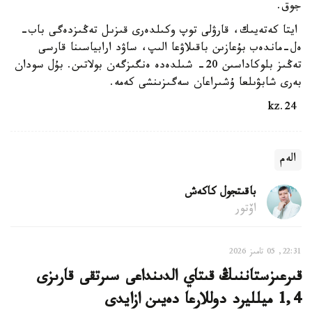
جوق.
ايتا كەتەيىك، قارۋلى توپ وكىلدەرى قىزىل تەڭىزدەگى باب-
ەل-ماندەب بۇعازىن باقىلاۋعا الىپ، ساۋد ارابياسىنا قارسى
تەڭىز بلوكاداسىن 20- شىلدەدە ەنگىزگەن بولاتىن. بۇل سودان
بەرى شابۋىلعا ۇشىراعان سەگىزىنشى كەمە.
24.kz
الەم
باقىتجول كاكەش
اۆتور
22:31, 05 تامىز 2026
قىرعىزستاننىڭ قىتاي الدىنداعى سىرتقى قارىزى
1,4 ميلليرد دوللارعا دەيىن ازايدى