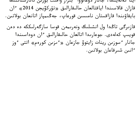
ايتا كەتەيىك، جانار دۇعالوۆا ءبىراز ۋاقىت بۇرىن تاتارستاننىڭ
قازان قالاسىندا اياقتالعان حالىقارالىق «تۇركۆيجن 2014» ءان
بايقاۋىندا قازاقستان نامىسىن قورعاپ، جەڭىمپاز اتانعان بولاتىن.
قازىرگى تاڭدا ول انشىلىك ونەرىمەن قوسا سازگەرلىككە دە دەن
قويىپ كەلەدى. جوعارىدا اتالعان حالىقارالىق ءان دوداسىندا
جانار ءسوزىن رينات زايتوۆ جازعان «ءىزىن كورەم» اتتى ءوز
ءانىن شىرقاعان بولاتىن.