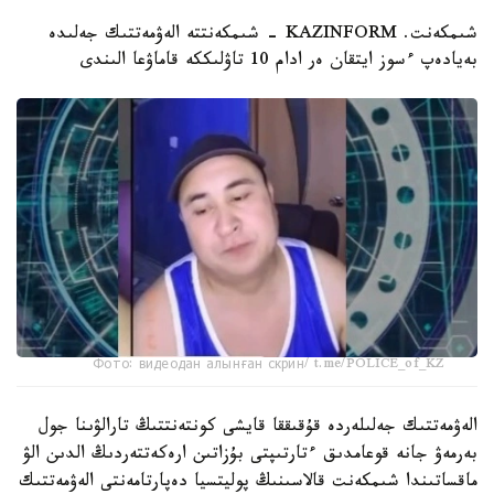
شىمكەنت. KAZINFORM - شىمكەنتتە الەۋمەتتىك جەلىدە
بەيادەپ ءسوز ايتقان ەر ادام 10 تاۋلىككە قاماۋعا الىندى
Фото: видеодан алынған скрин/ t.me/POLICE_of_KZ
الەۋمەتتىك جەلىلەردە قۇقىققا قايشى كونتەنتتىڭ تارالۋىنا جول
بەرمەۋ جانە قوعامدىق ءتارتىپتى بۇزاتىن ارەكەتتەردىڭ الدىن الۋ
ماقساتىندا شىمكەنت قالاسىنىڭ پوليتسيا دەپارتامەنتى الەۋمەتتىك