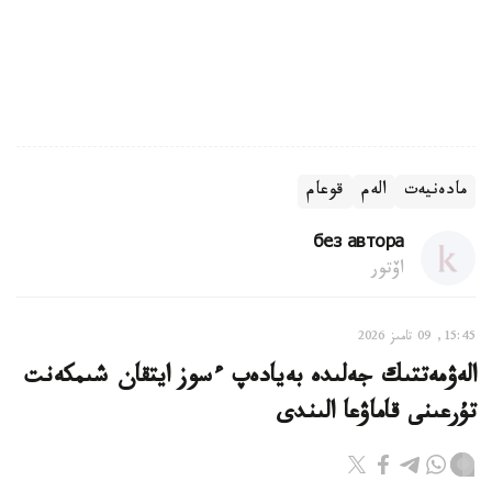
مادەنيەت
الەم
قوعام
без автора
اۆتور
15:45, 09 تامىز 2026
الەۋمەتتىك جەلىدە بەيادەپ ءسوز ايتقان شىمكەنت
تۇرعىنى قاماۋعا الىندى