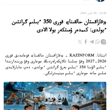
15:08, 09 تامىز 2026
«قازاقستان حالقىنا» قورى 350 ءبىلىم گرانتىن
ءبولدى: كىمدەر ۇمىتكەر بولا الادى
استانا. KAZINFORM - «قازاقستان حالقىنا» قوعامدىق قورى
2026-2027 وقۋ جىلىنا تالاپكەرلەردىڭ جوعارى وقۋ ورىندارىندا
ءبىلىم الۋىنا 350 ءبىلىم بەرۋ گرانتىن ءبولدى، دەپ حابارلايدى
عىلىم جانە جوعارى ءبىلىم مينيسترلىگى.