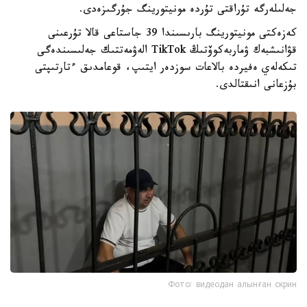
جەلىلەرگە تۇراقتى تۇردە مونيتورينگ جۇرگىزەدى.
كەزەكتى مونيتورينگ بارىسىندا 39 جاستاعى قالا تۇرعىنى
قۋانىشبەك ۋماربەكوۆتىڭ TikTok الەۋمەتتىك جەلىسىندەگى
تىكەلەي ەفيردە بالاعات سوزدەر ايتىپ، قوعامدىق ءتارتىپتى
بۇزعانى انىقتالدى.
Фото: видеодан алынған скрин