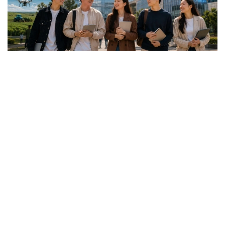
Коллаж: Kazinform / ИИ
گرانتقا اۋىلدىق ەلدى مەكەندەردەگى، شاعىن جانە
مونوقالالارداعى مەكتەپتەردىڭ 25 جاسقا دەيىنگى تۇلەكتەرى
ۇمىتكەر بولا الادى.
باعدارلاما جەتىم بالالار مەن كامەلەتكە تولعانعا دەيىن اتا-
اناسىنىڭ قامقورلىعىنسىز قالعان ازاماتتارعا، مۇگەدەكتىگى بار
تۇلعالارعا، سونداي-اق مۇگەدەكتىگى بار بالالاردى تاربيەلەپ
وتىرعان وتباسىلاردىڭ بالالارى مەن اتا-اناسىنىڭ مۇگەدەكتىگى
بار تالاپكەرلەرگە ارنالعان.
- ءبىلىم بەرۋ گرانتىنىڭ يەگەرلەرىنە وقۋ اقىسى جىلىنا 1
ميلليون تەڭگەگە دەيىن تولەنەدى. سونىمەن قاتار وقۋ