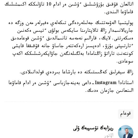
اتالعان قۇقىق بۇزۋشىلىق ءۇشىن ەر ادام 10 تاۋلىككە اكىمشىلىك
قاماۋعا الىندى.
پوليتسيا الەۋمەتتىك جەلىلەردەگى تىكەلەي ەفيرلەر مەن وزگە دە
جاريالانىمدار زاڭ تالاپتارىنا سايكەس بولۋى ءتيىس ەكەنىن
ەسكەرتتى. لايك، قارالىم نەمەسە تانىمالدىق ءۇشىن قوعامدىق
ءتارتىپتى بۇزۋ، ادەپسىز ارەكەتتەر جاساۋ جانە قۇقىققا قايشى
كونتەنت تاراتۋ زاڭنامادا بەلگىلەنگەن جاۋاپكەرشىلىككە اكەپ
سوعادى.
زاڭ سيفرلىق كەڭىستىكتە دە بارشاعا بىردەي قولدانىلادى.
استانادا Instagram-داعى بەينەجازباسى ءۇشىن ەر ادام قاماۋعا
الىنعانىن جازعان ەدىك.
قوعام
ريزابەك نۇسىپبەك ۇلى
اۆتور