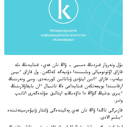
بۇل ونەرپاز قىزدىڭ ەسىمى - ۋاڭ نان فەي، قىتايدىڭ ىلە
قازاق اۆتونوميالى وبلىسىندا دۇنيەگە كەلگەن. ول قازاق ءبيىن
بيلەپ، قازاق ءانىن ايتۋدى ۇناتاتىن كورىنەدى. وسى ونەرىنىڭ
ارقاسىندا بويجەتكەن قىتايداعى ەڭ تانىمال ءان بايقاۋلارىنىڭ
ءبىرى «شيڭ گۋاڭ دا داۋدىڭ» اپتالىق جۇلدەگەرى اتانىپ
وتىر.
قازىرگى تاڭدا ۋاڭ نان فەي پەكيندەگى ۇلتتار ۋنيۆەرسيتەتىندە
ءبىلىم الادى.