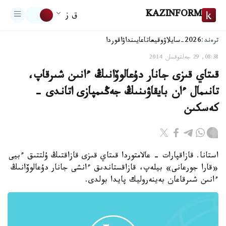
KAZINFORM
ق ز
ترەند:
2026-سايلاۋ
وقيعا
تاعايىنداۋ
اقوردا
08:38, 29 جەلتوقسان 2014
قىتاي قىزى جانار دۇعالوۆانىڭ ءانىن شىرقاپ،
تانىمال ءان بايقاۋىنىڭ جەڭىمپازى اتاندى -
كەسكىن
استانا. قازاقپارات - عالامتوردا قىتاي قىزى قازاقتىڭ ۇلتتىق ءبيى
«قارا جورعانى» بيلەپ، قازاقستاندىق ءانشى جانار دۇعالوۆانىڭ
ءانىن شىرقاعان بەينەروليك پايدا بولدى.