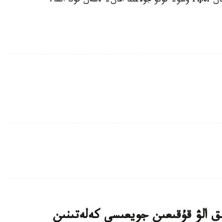
بايقاماي، ونى قاناتىمەن قاعىپ جىبەرگەن. سالدارىنان Piper ۇشۋ- قونۋ جولاعىنا امان- ەسەن قونا السا،
ىق الۋ قۇقىعىن جويعىسى كەلەتىنىن