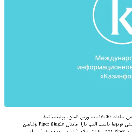
وقيعا سەنبى كۇنى جەرگىلىكتى ۋاقىت بويىنشا شامامەن ساعات 16:00-دە ورىن العان. پوليتسيانىڭ
مالىمەتتەرىنشە، Aerobatic Biplane ۇشاعىنىڭ ۇشقىشى قونۋعا باعىت الىپ بارا جاتقان Piper Single ۇشاعىن