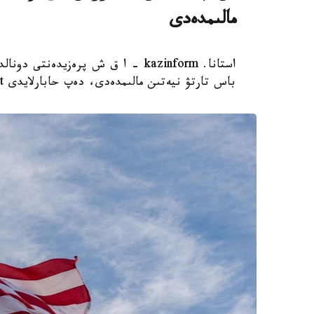
مالىمدەدى
استانا. kazinform - ا ق ش پرەزيدەن
باس تارتۋ نيەتىن مالىمدەدى، دەپ حابارلايدى Report.