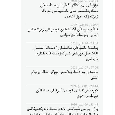
10:24, 07 تامىز 2026
تۋۆاداعى «پاتشالار اڭعارىنان» تابىلعان
ەسكەرتكىشتەر ساق مادەنيەتىن تەرەڭ
زەرتتەۋگە جول اشادى
09:52, 07 تامىز 2026
قىتاي مارستان اكەلىنەتىن توپىراقتى زەرتتەيتىن
ارنايى زەرتحانا تۇرعىزادى
09:25, 07 تامىز 2026
پولشادا بالمۇزداق ساتىلعان ءدامحانا استىنان
900 جىل بۇرىنعى شىركەۋدىڭ قالدىقتارى
تابىلدى
07:06, 07 تامىز 2026
عالىمدار جەردىڭ بولاشاعى تۋرالى تىڭ بولجام
ايتتى
22:44, 06 تامىز 2026
كورەيلەر اقىلدى قوسىمشا ارقىلى ىستىقتان
قورعانىپ ءجۇر
21:43, 06 تامىز 2026
يران پارسى شىعاناعى ەلدەرىنىڭ ەنەرگەتيكالىق