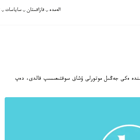
الەمدە
قازاقستان
ساياسات
ت
كەزىندە ەكى جەڭىل موتورلى ۇشاق سوقتىعىسىپ قالدى، دەپ