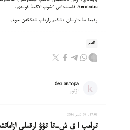
Aerobatic قاسىنداعى ءشوپ الاڭىنا قوندى.
وقيعا سالدارىنان ەشكىم زارداپ شەككەن جوق.
الەم
без автора
اۆتور
17:08, 07 تامىز 2026
ترامپ ا ق ش-تا تۋۋ ارقىلى ازاماتت