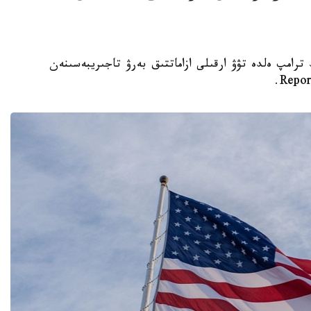
تى دونالد ترامپ ەلدە تۋۋ ارقىلى ازاماتتىق بەرۋ تاجىريبەسىنەن