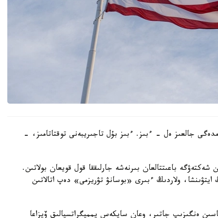
ەمدەگى جالعىز ەل - ءبىز. ءبىز بۇل تاجىريبەنى توقتاتامىز، -
ن شەكتەۋگە باعىتتالعان بىرنەشە جارلىققا قول قويعان بولاتىن.
ايتۋىنشا، ولاردىڭ ءبىرى «بوسانۋ تۋريزمى» دەپ اتالاتىن
ماسىن ەنگىزىپ جاتىر، وعان سايكەس يمميگراتسيالىق ۆيزاعا