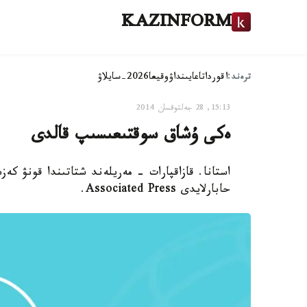
KAZINFORM
ترەند:
اقوردا
تاعايىنداۋ
وقيعا
2026-سايلاۋ
15:13, 28 جەلتوقسان 2014
ەكى ۇشاق سوقتىعىسىپ قالدى
استانا. قازاقپارات - مەريلەند شتاتىندا قونۋ 
حابارلايدى Associated Press.