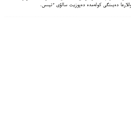
رىپ، جەتى ادام قازا تاپتى