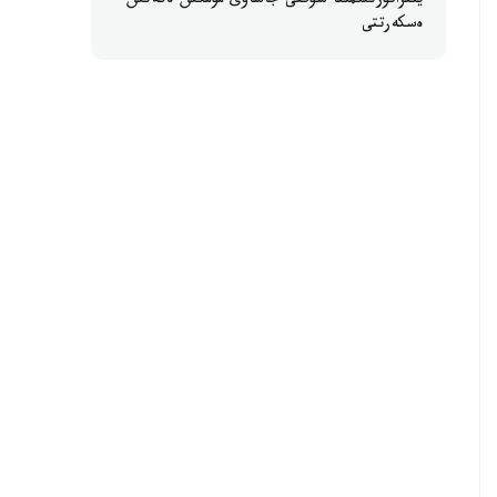
ينفراقۇرىلىمىنا سوققى جاساۋى مۇمكىن ەكەنىن
ەسكەرتتى