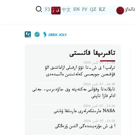
الداۋ
KZ
QZ
РУ
EN
中文
ق ز
ЎЗ
تاقىرىپقا قاتىستى
17:08, 07 تامىز 2026
ترامپ ا ق ش-تا تۋۋ ارقىلى ازاماتتىق الۋ
قۇقىعىن جويعىسى كەلەتىنىن مالىمدەدى
16:30, 07 تامىز 2026
تايلاندتا وقۋشى مەكتەپتە وق جاۋدىرىپ، جەتى
ادام قازا تاپتى
13:24, 07 تامىز 2026
NASA عارىشكەرلەرى عارىشقا ۇشتى
11:25, 07 تامىز 2026
ا ق ش مۋزەيىندەگى التىن ۇزەڭگى