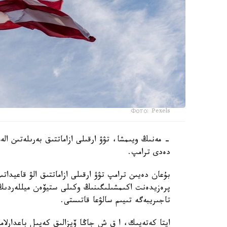
Фото: Pexels
- مەنىڭ ويىمشا، تۋۋ ارقىلى ازاماتتىق بەرىلەتىن ال
دەدى ترامپ.
بۇعان دەيىن ترامپ تۋۋ ارقىلى ازاماتتىق الۋ قاعيداتى
پرەزيدەنت اكىمشىلىگىنىڭ وكىلى ستيۆەن ميللەردىڭ 
تاجىريبەگە تىيىم سالۋعا قاتىستى.
ايتا كەتەيىك، ا ق ش جاڭا ۆيزالىق كەپىل باعدارلا