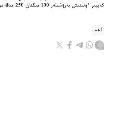
كەيبىر ءوتىنىش بەرۋشىلەر 100 مىڭنان 250 مىڭ دوللارعا دەيىنگى كولەمدە دەپوزيت سالۋى ءتيىس.
الەم
باقىتجول كاكەش
اۆتور
16:30, 07 تامىز 2026
تايلاندتا وقۋشى مەكتەپتە وق جاۋدى