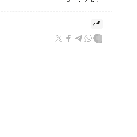
الەم
باقىتجول كاكەش
اۆتور
21:43, 06 تامىز 2026
يران پارسى شىعاناعى ەلدەرىنىڭ ەنە
جاساۋى مۇمكىن ەكەنىن ەسكەرتتى