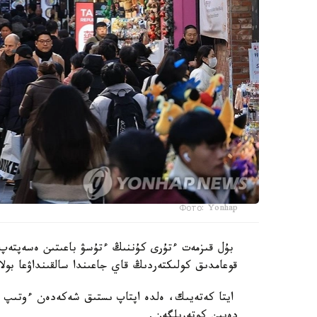
Фото: Yonhap
بۇل قىزمەت ءتۇرى كۇننىڭ ءتۇسۋ باعىتىن ەسەپتەپ،
قوعامدىق كولىكتەردىڭ قاي جاعىندا سالقىنداۋعا بولا
دەيىن كوتەرىلگەن.