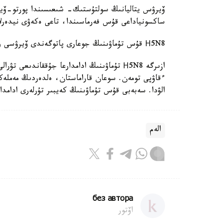
ۆيرۋس يتاليانىڭ سولتۇستىك- شىعىسىندا پورتو-ۆيرو
ساكسونياداعى قۇس فەرماسىندا، تاعى ەكەۋى نيدەرلا
Н5N8 قۇس تۇماۋىنىڭ جوعارى پاتوگەندى ۆيرۋسى وسىعان دەيىن كورەيا جانە جاپونيا ەلدەرىندە تىركەلگەن.
ازىرگە Н5N8 تۇماۋىنىڭ ادامدارعا جۇققاندىع
ءقاۋپى تومەن. سوعان قاراماستان، ەلدەردىڭ مەملەكەت
الۋدا. سەبەبى قۇس تۇماۋىنىڭ كەيبىر تۇرلەرى ادامدا
الەم
без автора
اۆتور