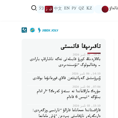
الداۋ
KZ
QZ
РУ
EN
中文
ق ز
ЎЗ
تاقىرىپقا قاتىستى
19:27, 06 تامىز 2026
بالالاردىڭ كورۋ قابىلەتى نەگە ناشارلاپ بارادى
- وفتالمولوگ ءتۇسىندىردى
14:10, 06 تامىز 2026
ۆيرۋستىق گەپاتيتتەن قالاي قورعانۋعا بولادى
07:06, 06 تامىز 2026
جۇرەك مازالاعاندا نە ىستەۋ كەرەك؟ ءار ادام
بىلۋگە ءتيىس 6 قادام
15:10, 05 تامىز 2026
قازاقستاندا ەمحاناعا قارالۋ ءتارتىبى وزگەردى:
دارىگەرلەر ناۋقاستى بىردەن ءۇش مامانعا