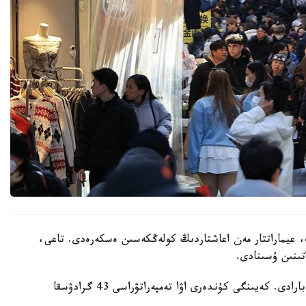
 عيماراتتار مەن اعاشتاردىڭ كولەڭكەسىن ەسكەرەدى. تاعى،
تىنىن ۇسىنادى.
ايتا كەتەيىك، ەلدە اپتاپ ىستىق شەكەدەن ءوتىپ بارادى. كەيىنگى كۇندەرى اۋا تەمپەراتۋراسى 43 گرادۋسقا