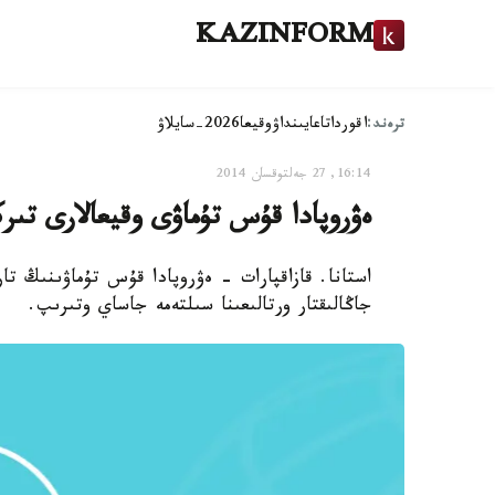
KAZINFORM
ترەند:
اقوردا
تاعايىنداۋ
وقيعا
2026-سايلاۋ
16:14, 27 جەلتوقسان 2014
ەۋروپادا قۇس تۇماۋى وقيعالارى تىر
استانا. قازاقپارات - ەۋروپادا قۇس تۇماۋىنىڭ ت
جاڭالىقتار ورتالىعىنا سىلتەمە جاساي وتىرىپ.