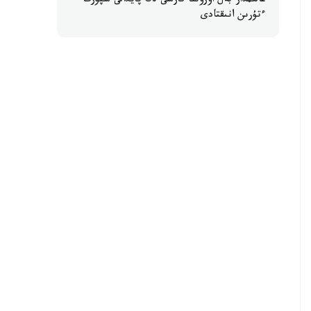
عالىمدار بەل اۋرۋىنا قارسى ەڭ پايدالى سپورت
ءتۇرىن انىقتادى