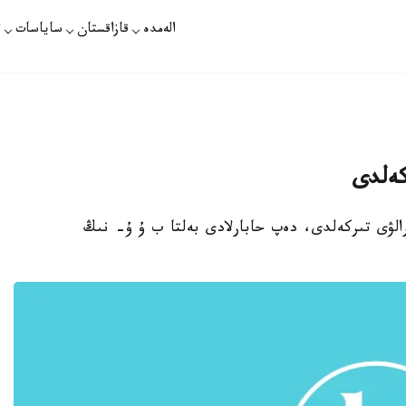
الەمدە
قازاقستان
ساياسات
ت
كەلدى
ارالۋى تىركەلدى، دەپ حابارلادى بەلتا ب ۇ ۇ- نىڭ