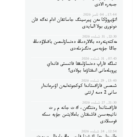
جىبەرە الادى
17:44, 04 تامىز 2026
اتۋيروۆكا مەن پيرسينگ جاساتقان ادام نەگە قان
دونورى بولا المايدى
22:30, 31 شىلدە 2026
مەكتەپتەردە بالالاردىڭ دەنساۋلىعىن باقىلاۋدىڭ
جاڭا جۇيەسى ەنگىزىلەدى
07:45, 31 شىلدە 2026
تىلگە قاراپ دەنساۋلىققا قاتىستى قانداي
پروبلەمانى انىقتاۋعا بولادى؟
15:40, 29 شىلدە 2026
شىعىس قازاقستاندا كوكجوتەلمەن اۋىرعاندار
سانى 2 ەسە ارتتى
21:30, 27 شىلدە 2026
قازاقستاندا رەنتگەن، ك ت جانە م ر ت
ناتيجەسىن قاشىقتان باعالايتىن جۇيە ىسكە
قوسىلادى
12:54, 24 شىلدە 2026