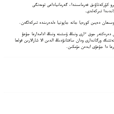
 كۇركەتاۋىق فەرماسىندا، گەرمانياداعى تومەنگى
ندىدا تىركەلدى.
ى تۋرالى دەرەكتەر جوق ءارى ونىڭ ۇستىنە ونىڭ ادامدارعا جۇعۋ
تىك ورگاندارى ودان ساقتانۋدىڭ الدىن الا شارالارىن قولعا
رعا دا جۇعۋى ابدەن مۇمكىن.