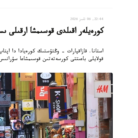
22:44, 06 تامىز 2026
كورەيلەر اقىلدى قوسىمشا ارقىلى ىس
استانا. قازاقپارات - وڭتۇستىك كورەيادا دا اپتا
قولايلى باعىتتى كورسەتەتىن قوسىمشاعا سۇرانىس