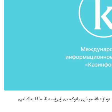
لىك دەنساۋلىق ساقتاۋ ۇيىمى Н5N8 قۇس تۇماۋىنىڭ جوعارى پاتوگەندى ۆيرۋسىنىڭ جاڭا بەلگىلەرى