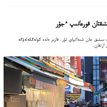
تىقتان قورعانىپ ءجۇر
پ ىستىق جان شىداتپاي تۇر. قازىر ەلدە كولەڭكەلەۋگە
 ارتقان.