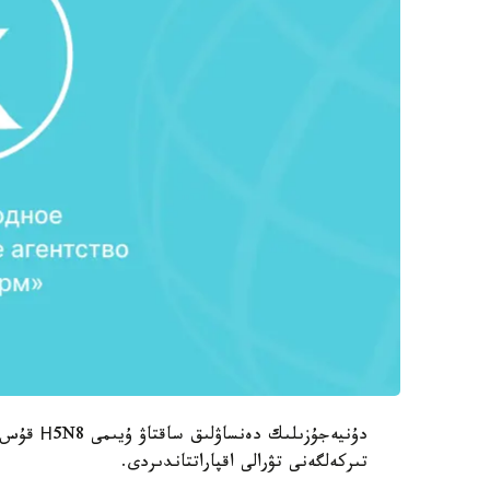
دۇنيەجۇزى
تىركەلگەنى تۋرالى اقپاراتتاندىردى.