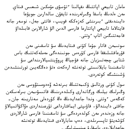
مامان تابيعي اپاتتىڭ ىقپالىنا ءتۇسۋى مۇمكىن شىعىس قىتاي
مەن ەلدىڭ باسقا وڭىرلەرىندە تايفۋن سالدارىن جويۋعا
دايىندىقتى ءبىرىنشى كەزەككە قويىپ، قاتتى جەل، نوسەر جانە
قايتالاما تابيعي اپاتتارعا قارسى الدىن الۋ شارالارىن قابىلداۋ
قاجەتتىگىن اتاپ ءوتتى.
سونىمەن قاتار جۇما كۇنى قىتايدىڭ سۋ تاسقىنى مەن
قۇرعاقشىلىققا قارسى كۇرەس جونىندەگى مەملەكەتتىك باس
شتابى چجەتسزيان جانە فۋجياڭ پروۆينتسيالارىنداعى سۋ
تاسقىنىنا بايلانىستى توتەنشە ارەكەت ەتۋ دەڭگەيىن تورتىنشىدەن
ۇشىنشىگە كوتەردى.
سول كۇنى ورتالىق ۇكىمەتتىڭ بىرنەشە ۆەدومستۆوسى مەن
وڭىرلىك بيلىك ورگاندارى وكىلدەرىنىڭ قاتىسۋىمەن بىرلەسكەن
كەڭەس ءوتتى. وندا جاعدايدىڭ ەڭ كۇردەلى سەناريىنە جان-
جاقتى دايىندالۋ، قاۋىپتى ايماقتارداعى تۇرعىنداردى ەۆاكۋاتسيالاۋ
جانە وزەندەر مەن كولدەردەگى سۋ تاسقىنىنا قارسى شارالاردى
كۇشەيتۋ تاپسىرىلدى، دەپ حابارلادى قىتايدىڭ توتەنشە
جاعدايلاردى باسقارۋ مينيسترلىگى.