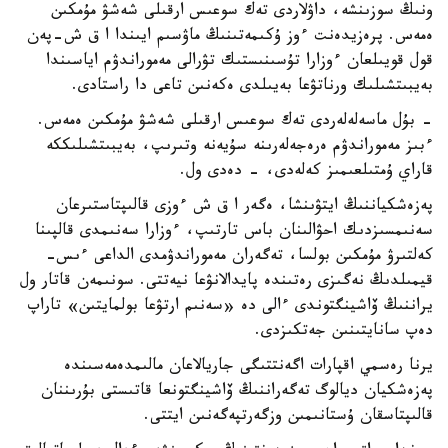
ونىڭ سوزىنشە، داۋلاردى تەك سوعىس ارقىلى شەشۋ مۇمكىن
ەمەس. پرەزيدەنت ءوز ۇكىمەتىنىڭ ماۋسىم ايىندا ا ق ش-پەن
قول قويىلعان ءوزارا تۇسىنىستىك تۋرالى مەموراندۋم اياسىندا
بەيبىتشىلىك ورناتۋعا بەيىلدى ەكەنىن تاعى دا راستادى.
- بۇل ماسەلەلەردى تەك سوعىس ارقىلى شەشۋ مۇمكىن ەمەس.
ءبىز مەموراندۋم ەرەجەلەرىنە سۇيەنە وتىرىپ، بەيبىتشىلىككە
قاراي ۇمتىلعىمىز كەلەدى، - دەدى ول.
پەزەشكياننىڭ ايتۋىنشا، ەگەر ا ق ش ءوزى قالىپتاستىرعان
سەنىمسىزدىك احۋالىنان باس تارتىپ، ءوزارا سەنىمدى قالپىنا
كەلتىرۋ مۇمكىن بولسا، تەگەران مەموراندۋمدى الداعى ءىس-
قيمىلدىڭ نەگىزى رەتىندە پايدالانۋعا نيەتتى. سونىمەن قاتار ول
يراننىڭ ۆاشينگتوندى ءالى دە «سەنىم ارتۋعا بولمايتىن» تاراپ
دەپ سانايتىنىن جەتكىزدى.
يرنا رەسمي اقپارات اگەنتتىگى جاريالاعان مالىمدەمەسىندە
پەزەشكيان ديالوگ تەگەراننىڭ ۆاشينگتونعا قاتىستى بۇرىننان
قالىپتاسقان ۇستانىمىن وزگەرتپەگەنىن ايتتى.