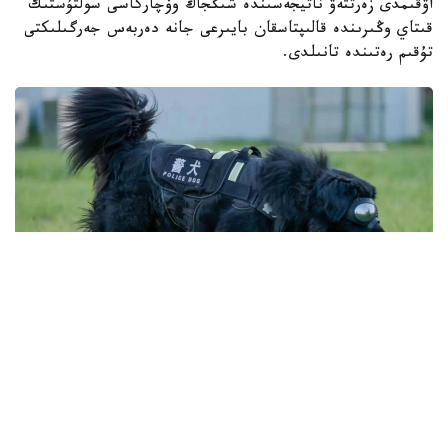
اۋقىمدى زەرتتەۋ ناتيجەسىندە شىڭجاڭ وۆچاركاسى سولتۇستىك
قىتاي وڭىرىندە قالىپتاسقان بايىرعى جانە دەربەس جەرگىلىكتى
تۇقىم رەتىندە تانىلدى.
Фото: ҚХР Шыңжаң Өндіріс-құрылыс корпусы (ШӨҚК)
Қоғамдық қауіпсіздік басқармасы
شىڭجاڭ وۆچاركاسىنىڭ شىعۋ تەگىن عىلىمي تۇرعىدان ناقتىلاۋ
ماقساتىندا 2025 -جىلعى تامىزدا شىڭجاڭ ساياسي-قۇقىق