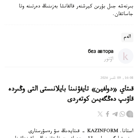
بىرنەشە جىل بۇرىن كيرشنەر قالقانشا بەزىنىڭ دەرتىنە وتا
جاساتقان.
الەم
без автора
اۆتور
16:08, 09 تامىز 2026
قىتاي «دولفين» تايفۋنىنا بايلانىستى التى وڭىردە
قاۋىپ دەڭگەيىن كوتەردى
استانا. KAZINFORM - قىتايدىڭ سۋ رەسۋرستارى