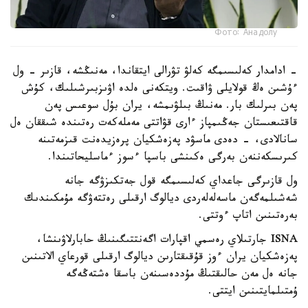
Фото: Анадолу
- ادامدار كەلىسىمگە كەلۋ تۋرالى ايتقاندا، مەنىڭشە، قازىر - ول
ءۇشىن ەڭ قولايلى ۋاقىت. ويتكەنى ەلدە اۋىزبىرشىلىك، كۇش
پەن بىرلىك بار. مەنىڭ بىلۋىمشە، يران بۇل سوعىس پەن
قاقتىعىستان جەڭىمپاز ءارى قۋاتتى مەملەكەت رەتىندە شىققان ەل
سانالادى، - دەدى ماسۋد پەزەشكيان پرەزيدەنت قىزمەتىنە
كىرىسكەننەن بەرگى ەكىنشى باسپا ءسوز ءماسليحاتىندا.
ول قازىرگى جاعداي كەلىسىمگە قول جەتكىزۋگە جانە
شەشىلمەگەن ماسەلەلەردى ديالوگ ارقىلى رەتتەۋگە مۇمكىندىك
بەرەتىنىن اتاپ ءوتتى.
ISNA جارتىلاي رەسمي اقپارات اگەنتتىگىنىڭ حابارلاۋىنشا،
پەزەشكيان يران ءوز قۇقىقتارىن ديالوگ ارقىلى قورعاي الاتىنىن
جانە ەل مەن حالىقتىڭ مۇددەسىنەن باسقا ەشتەڭەگە
ۇمتىلمايتىنىن ايتتى.