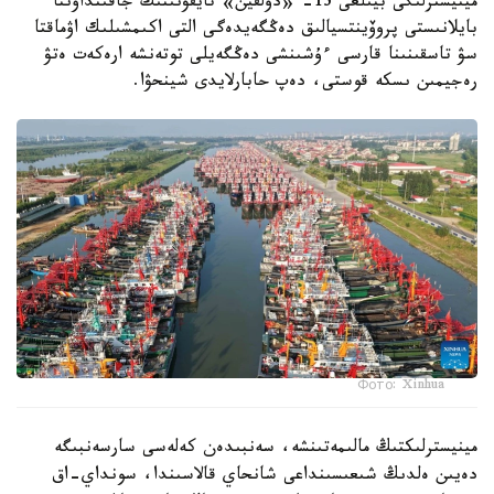
مينيسترلىگى بيىلعى 13- «دولفين» تايفۋنىنىڭ جاقىنداۋىنا
بايلانىستى پروۆينتسيالىق دەڭگەيدەگى التى اكىمشىلىك اۋماقتا
سۋ تاسقىنىنا قارسى ءۇشىنشى دەڭگەيلى توتەنشە ارەكەت ەتۋ
رەجيمىن ىسكە قوستى، دەپ حابارلايدى شينحۋا.
Фото: Xinhua
مينيسترلىكتىڭ مالىمەتىنشە، سەنبىدەن كەلەسى سارسەنبىگە
دەيىن ەلدىڭ شىعىسىنداعى شانحاي قالاسىندا، سونداي-اق