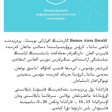
Buenos Aires Herald گازەتىنىڭ اقپاراتى بويىنشا، پرەزيدەنت
اياعىن سانتا- كرۋس پروۆينتسياسىندا دەمالىپ جاتقان كەزىندە
قايىرىپ العان. دارىگەرلەر مەملەكەت باسشىسىنىڭ اياعىنىڭ
جىلىنشىگى اراسىنداعى سىڭىرلەرىن سوزىپ العانىن انىقتادى.
كيرشنەر بۋەنوس- ايرەسقا قايتىپ كەلۋگە ءماجبۇر بولعان.
سەبەبى سانتا-كرۋستا مەرەكە كەزىندە جۇمىس ىستەيتىن
توموگرافتار تابىلماعان.
قاراشادا بۇل پرەزيدەنت ىشەكتەرىنىڭ قابىنۋىنا بايلانىستى
اۋرۋحاناعا جاتقىزىلعان بولاتىن. سىرقاتىنا بايلانىستى وعان
اۆستراليادا 15-16 - قاراشادا وتكەن G-20 سامميتىنە
قاتىسۋدان باس تارتۋعا تۋرا كەلدى.