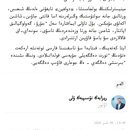
مينيسترلىكتىڭ بولجامىنشا، «دولفين» تايفۋنى ەلدىڭ شىعىس،
ورتالىق جانە سولتۇستىك وڭىرلەرىنە اسا قاتتى جاۋىن-شاشىن
اكەلۋى مۇمكىن. بۇل تاۋلى ايماقتاردا سەل ءجۇرۋ، گەولوگيالىق
اپاتتار، شاعىن جانە ورتا وزەندەردىڭ تاسۋى، سونداي-اق
قالالاردى سۋ باسۋ قاۋپىن ارتتىرادى.
ايتا كەتەيىك، قىتايدا سۋ تاسقىنىنا قارسى توتەنشە ارەكەت
ەتۋدىڭ ءتورت دەڭگەيلى جۇيەسى قولدانىلادى. ونىڭ ىشىندە
ءبىرىنشى دەڭگەي - ەڭ جوعارى قاۋىپ دەڭگەيى.
الەم
ريزابەك نۇسىپبەك ۇلى
اۆتور
14:45, 09 تامىز 2026