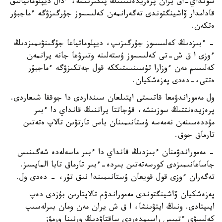
سونداي-اق يران پرەزيدەنتىنىڭ پىكىرىنشە، ءدال ديپلوماتيالىق
قادامدار ۆاشينگتوندى تەگەرانمەن كەلىسسوز جۇرگىزۋگە ءماجبۇر
ەتكەن.
- ءبىزدىڭ كەلىسسوز جۇرگىزىپ، ديپلوماتياعا جۇگىنۋىمىزدىڭ
ءوزى ا ق ش-تى كەلىسسوز ۇستەلىنە وتىرۋعا جانە يرانمەن
كەلىسىم مەن ءوزارا تۇسىنىستىككە قول جەتكىزۋگە ءماجبۇر
ەتتى،-دەدى پەزەشكيان.
ول مەموراندۋمعا قاتىستى ايتىلعان سىنداردى دا جوققا شىعاردى.
پرەزيدەنتتىڭ سوزىنشە، قۇجاتتا يراننىڭ قانداي دا ءبىر
مۇددەسىنەن نەمەسە ۇستانىمىنان باس تارتۋىن تالاپ ەتەتىن
تارماق جوق.
- مەموراندۋمنان ءبىزدىڭ قانداي دا ءبىر ماسەلەدە شەگىنىس
جاساعانىمىزدى كورسەتەتىن بىردە-ءبىر تارماق تابا المايسىز.
تەگەران ءوزى قول قويعان ۇستانىمىندا نىق تۇر، - دەدى ول.
پەزەشكيان ۆاشينگتوندى مەموراندۋم تالاپتارىن بۇزدى دەپ
ايىپتادى. ونىڭ ايتۋىنشا، ا ق ش يران مەن ومان بىرلەسىپ
كەلىسۋى ءتيىس راسىمدەردى ساقتاۋدىڭ ورنىنا ورمۋز