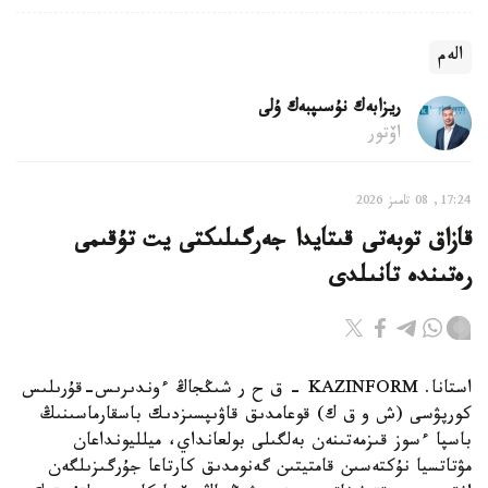
الەم
ريزابەك نۇسىپبەك ۇلى
اۆتور
17:24, 08 تامىز 2026
قازاق توبەتى قىتايدا جەرگىلىكتى يت تۇقىمى
رەتىندە تانىلدى
استانا. KAZINFORM – ق ح ر شىڭجاڭ ءوندىرىس-قۇرىلىس
كورپۋسى (ش و ق ك) قوعامدىق قاۋىپسىزدىك باسقارماسىنىڭ
باسپا ءسوز قىزمەتىنەن بەلگىلى بولعانداي، ميلليونداعان
مۋتاتسيا نۇكتەسىن قامتيتىن گەنومدىق كارتاعا جۇرگىزىلگەن