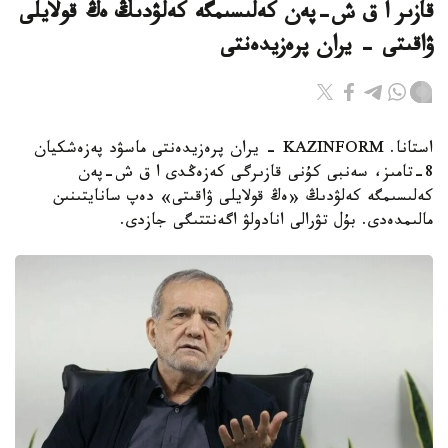
قازىر ا ق ش-پەن كەلىسىمگە كەلۋدىڭ ەڭ قولايلى
ۋاقىتى - يران پرەزيدەنتى
استانا. KAZINFORM - يران پرەزيدەنتى ماسۋد پەزەشكيان
8-تامىز، سەنبى كۇنى قازىرگى كەزەڭدى ا ق ش-پەن
كەلىسىمگە كەلۋدىڭ «ەڭ قولايلى ۋاقىتى» دەپ سانايتىنىن
مالىمدەدى. بۇل تۋرالى انادولۋ اگەنتتىگى جازدى.