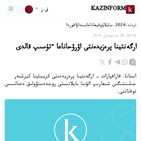
KAZINFORM
ق ز
ترەند:
2026-سايلاۋ
وقيعا
تاعايىنداۋ
اقوردا
00:02, 28 جەلتوقسان 2014
ارگەنتينا پرەزيدەنتى اۋرۋحاناعا ءتۇسىپ قالدى
استانا. قازاقپارات - ارگەنتينا پرەزيدەنتى كريستينا كيرشنەر
جىلىنشىگىن شىعارىپ الۋىنا بايلانىستى روجدەستۆولىق دەمالىسىن
توقتاتتى.