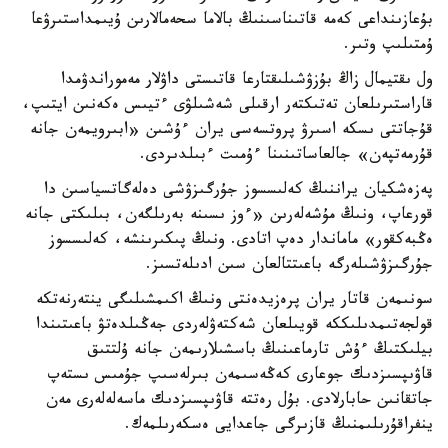
بۇعازىنداعى كەمە قاتىناسىنىڭ بالاما سحەمالارىن ۇيىمداستىرۋعا
ۇمتىلىپ وتىر.
ول ىقتيمال زاڭ بۇزۋشىلىقتارعا قاتىستى داۋلار مەموراندۋمدا
قاراستىرىلعان تەتىكتەر ارقىلى شەشىلۋى ءتيىس ەكەنىن ايتىپ،
قۇجاتتى ىسكە اسىرۋ پروتسەسى يران ءۇشىن «ابىرويمەن جانە
قۇرمەتپەن» جالعاساتىنىنا ءۇمىت ءبىلدىردى.
پەزەشكيان يراننىڭ كەلىسسوز جۇرگىزۋشى دەلەگاتسياسىن دا
قورعاپ، ونىڭ مۇشەلەرىن «ءوز ىسىنە بەرىلگەن، بىلىكتى جانە
ەڭبەكقور» ماماندار دەپ اتادى. ونىڭ پىكىرىنشە، كەلىسسوز
جۇرگىزۋشىلەرگە باعىتتالعان سىن ادىلەتسىز.
سونىمەن قاتار يران پرەزيدەنتى ونىڭ اكىمشىلىگى ينتەرنەتكە
قولجەتىمدىلىككە قويىلعان شەكتەۋلەردى جەڭىلدەتۋ باعىتىندا
بيلىكتىڭ ءۇش تارماعىنىڭ باسشىلارىمەن جانە ۇلتتىق
قاۋىپسىزدىك جوعارى كەڭەسىمەن بىرلەسىپ جۇمىس ىستەپ
جاتقانىن حابارلادى. بۇل رەتتە قاۋىپسىزدىك ماسەلەلەرى مەن
ينفراقۇرىلىمنىڭ قازىرگى جاعدايى ەسكەرىلمەك.