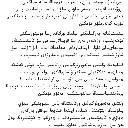
تسزيانسۋ، چجەتسزيان، انحوي، فۋجياڭ جانە جياڭسي
پروۆينتسيالارىندا نوسەر جاۋىن جاۋادى دەپ بولجانىپ وتىر.
قاتتى جاۋىن-شاشىن سالدارىنان ءبىرقاتار وزەندە سۋ دەڭگەيى
كۇرت كوتەرىلۋى مۇمكىن.
مينيسترلىك جەرگىلىكتى بيلىك ورگاندارىنا مونيتورينگتى
كۇشەيتىپ، وزەندەر مەن سۋ قويمالارىنداعى سۋ تاسقىنىنىڭ،
سونداي-اق تاۋلى ايماقتارداعى سەلدىڭ الدىن الۋ ءۇشىن سۋ
شارۋاشىلىعى نىساندارىن ءتيىمدى باسقارۋدى تاپسىردى.
قىتايدىڭ ۇلتتىق مەتەورولوگيالىق ورتالىعى جۇما كۇنى كەشكە
«سارى» دەڭگەيلى ەسكەرتۋ جاريالادى. بولجام بويىنشا،
«دولفين» جەكسەنبى مەن دۇيسەنبى ارالىعىندا قىتايدىڭ
شىعىس جاعالاۋىنا - چجەتسزيان پروۆينتسياسىنا نەمەسە فۋجياڭ
پروۆينتسياسىنىڭ سولتۇستىگىنە جەتۋى مۇمكىن.
ۇلتتىق مەتەورولوگيالىق ورتالىقتىڭ باس سينوپتيگى سيۋي
ينلۋننىڭ ايتۋىنشا، شىلدە ايىندا قىتايعا سوققى بەرگەن
«باۆي» تايفۋنىمەن سالىستىرعاندا، «دولفين» كۇشتىرەك جەل
مەن مول جاۋىن-شاشىن اكەلۋى ىقتيمال.