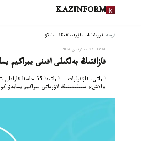
KAZINFORM
ترەند:
اقوردا
تاعايىنداۋ
وقيعا
2026-سايلاۋ
13:41, 27 جەلتوقسان 2014
قازاقتىڭ بەلگىلى اقىنى يبراگيم يس
الماتى. قازاقپارات - الم
«الاش» سىيلىعىنىڭ لاۋرەاتى يبراگيم يسايەۆ كو