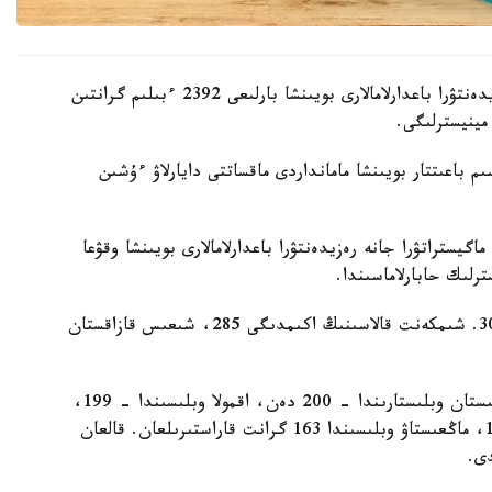
بيىل اكىمدىكتەر باكالاۆريات، ماگيستراتۋرا جانە رەزيدەنتۋرا باعدارلامالارى بويىنشا بارلىعى 2392 ءبىلىم گرانتىن
مينيسترلىگى.
 باعىتتار بويىنشا مامانداردى ماقساتتى دايارلاۋ ءۇشىن
گيستراتۋرا جانە رەزيدەنتۋرا باعدارلامالارى بويىنشا وقۋعا
ەڭ كوپ گرانت استانا قالاسىندا قاراستىرىلعان - 303. شىمكەنت قالاسىنىڭ اكىمدىگى 285، شىعىس قازاقستان
باتىس قازاقستان وبلىسىندا – 211، اباي جانە تۇركىستان وبلىستارىندا – 200 دەن، اقمولا وبلىسىندا – 199،
قاراعاندى وبلىسىندا – 198، اتىراۋ وبلىسىندا – 187، ماڭعىستاۋ وبلىسىندا 163 گرانت قاراستىرىلعان. قالعان