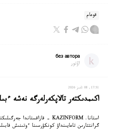
قوعام
без автора
اۆتور
17:51, 08 تامىز 2026
اكىمدىكتەر تالاپكەرلەرگە نەشە ءبى
استانا. KAZINFORM - قازاقستاند
گرانتتارىن تاعايىنداۋ كونكۋرسىنا ءوتىنىش قابىل