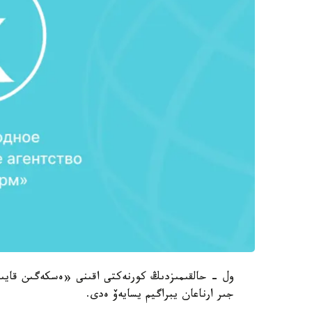
ول - حالقىمىزدىڭ كورنەكتى اقىنى «ەسكەگىن قايى
جىر ارناعان يبراگيم يسايەۆ ەدى.