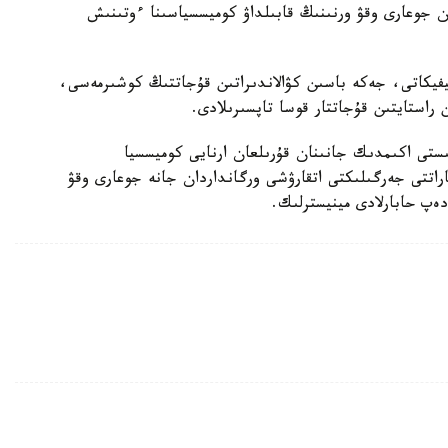
ان جوعارى وقۋ ورنىنىڭ قابىلداۋ كوميسسياسىنا ءوتىنىش
يفيكاتى، جەكە باسىن كۋالاندىراتىن قۇجاتتىڭ كوشىرمەسى،
استايتىن قۇجاتتار قوسا تاپسىرىلادى.
ىستى اكىمدىك جانىنان قۇرىلعان ارنايى كوميسسيا
پاراتتى جەرگىلىكتى اتقارۋشى ورگانداردان جانە جوعارى وقۋ
 دەپ حابارلادى مينيسترلىك.