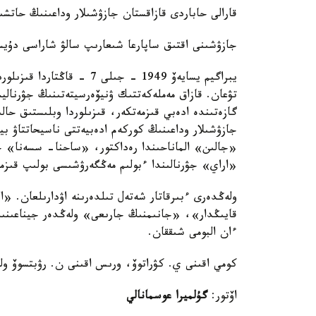
قارالى حاباردى قازاقستان جازۋشىلار وداعىنىڭ حاتشى
جازۋشىنى اقتىق ساپارعا شىعارىپ سالۋ شاراسى دۇيسەنبى كۇنى تاڭەرتەڭگى 0
يبراگيم يسايەۆ 1949 - جىلى 
تۋعان. قازاق مەملەكەتتىك ۋنيۆەرسيتەتىنىڭ جۋرناليس
گازەتىندە ادەبي قىزمەتكەر، قىزىلوردا وبلىستىق حا
جازۋشىلار وداعىنىڭ كوركەم ادەبيەتتى ناسيحاتتاۋ ب
«جالىن» الماناحىندا رەداكتور، «ساحنا- سسەنا» ج
«اراي» جۋرنالىندا ءبولىم مەڭگەرۋشىسى بولىپ قىز
ولەڭدەرى ءبىرقاتار شەتەل تىلدەرىنە اۋدارىلعان. «
قايىڭدار»، «جانىمنىڭ جارىعى» ولەڭدەر جيناعىنىڭ
ءان البومى شىققان.
كومي اقىنى ي. كۋراتوۆ، ورىس اقىنى ن. رۋبتسوۆ ول
اۆتور:
گۇلميرا عوسمانالي