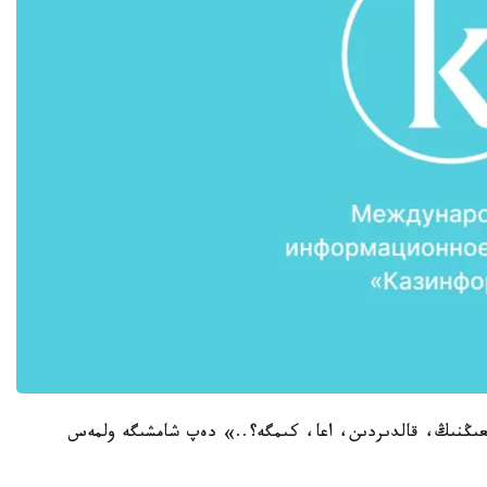
عىڭنىڭ، قالدىردىن، اعا، كىمگە؟..» دەپ شامشىگە ولمەس