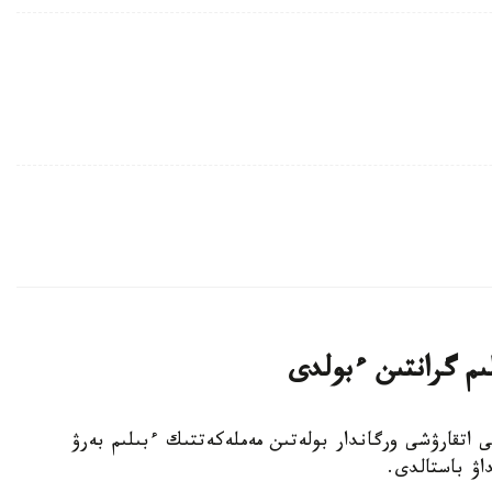
لىم گرانتىن ءبولدى
ا جەرگىلىكتى اتقارۋشى ورگاندار بولەتىن مەملەكەتتىك ءبىلىم بەرۋ
داۋ باستالدى.