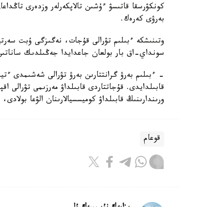
كونكۋرسقا قاتىسۋ ءۇشىن تالاپكەرلەر وزدەرى تاڭداع
بەرۋى كەرەك.
وتىنىشكە ءبىلىم تۋرالى قۇجات، نەگىزگى ۇبت سەرت
سونداي-اق بار بولعان جاعدايدا جەڭىلدىك ساناتىن ر
- ءبىلىم بەرۋ گرانتتارىن بەرۋ تۋرالى شەشىمدى ءتي
قابىلدايدى. قۇجاتتاردى قابىلداۋ مەرزىمى تۋرالى اق
ورىندارىنىڭ قابىلداۋ كوميسسيالارىنان الۋعا بولادى،
قوعام
ريزابەك نۇسىپبەك ۇلى