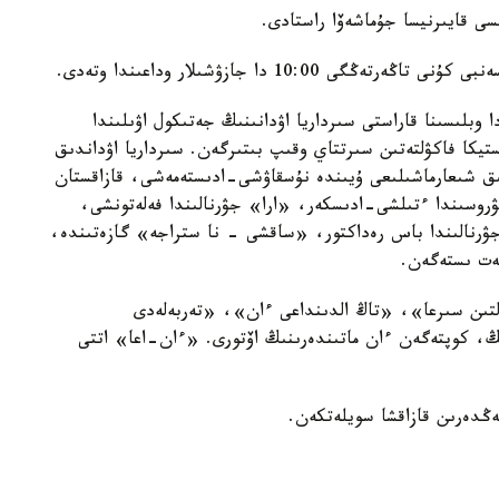
سى قايىرنيسا جۇماشەۆا راستادى.
10:0 دا جازۋشىلار وداعىندا وتەدى.
7 - قاڭتاردا قىزىلوردا وبلىسىنا قاراستى سىرداريا اۋدانىنىڭ جەتىكول اۋىلىندا
تيكا فاكۋلتەتىن سىرتتاي وقىپ بىتىرگەن. سىرداريا اۋداندىق
لىق شىعارماشىلىعى ۇيىندە نۇسقاۋشى-ادىستەمەشى، قازاقستان
يۋروسىندا ءتىلشى-ادىسكەر، «ارا» جۋرنالىندا فەلەتونشى،
ۋرنالىندا باس رەداكتور، «ساقشى - نا ستراجە» گازەتىندە،
مەت ىستەگەن.
التىن سىرعا»، «تاڭ الدىنداعى ءان»، «تەربەلەدى
، كوپتەگەن ءان ماتىندەرىنىڭ اۆتورى. «ءان-اعا» اتتى
ەڭدەرىن قازاقشا سويلەتكەن.