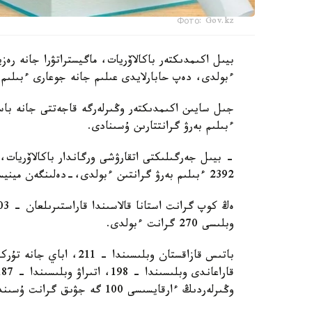
Фото: Gov.kz
ءبولدى، دەپ حابارلايدى عىلىم جانە جوعارى ءبىلىم 
جىل سايىن اكىمدىكتەر وڭىرلەرگە قاجەتتى جانە باسىم
ءبىلىم بەرۋ گرانتتارىن ۇسىنادى.
- بيىل جەرگىلىكتى اتقارۋشى ورگاندار باكالاۆريات، ما
2392 ءبىلىم بەرۋ گرانتىن ءبولدى،-دەلىنگەن مينيسترلىك حابارلاماسىندا.
وبلىسى 270 گرانت ءبولدى.
وڭىرلەردىڭ ءارقايسىسى 100 گە جۋىق گرانت ۇسىندى.