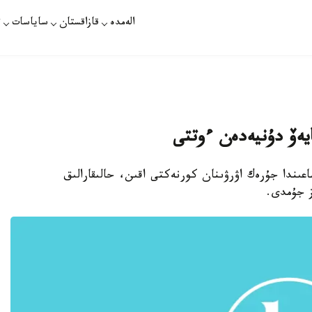
الەمدە
قازاقستان
ساياسات
ت
ايەۆ دۇنيەدەن ءوتتى
اتىدا 65 جاسقا قاراعان شاعىندا جۇرەك اۋرۋىنان كورنەكتى اقىن، حالىقارالىق
ز جۇمدى.