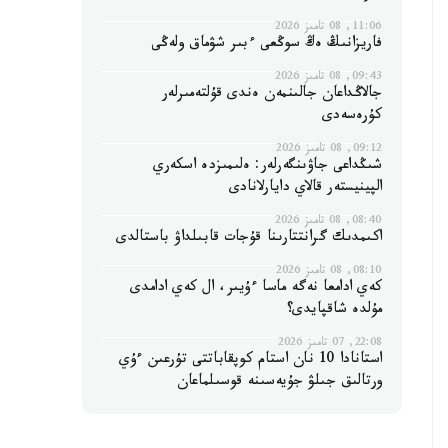
11:06, 08 تامىز 2026
فاريزانىڭ ەڭ سوڭعى ءبىر شۋماق ولەڭى
09:43, 08 تامىز 2026
جالاڭداعان جالىنمەن ەندى قۇلتەمىرلەر
كۇرەسەدى
09:12, 08 تامىز 2026
شىڭداعى جاۋىنگەرلەر: ەلىمىزدە اسكەري
الپينيستەر قالاي دايارلانادى
08:40, 08 تامىز 2026
اكىمدىك گرانتتارىنا قۇجات قابىلداۋ باستالدى
08:10, 08 تامىز 2026
كەي ادامعا نەگە ماسا ءۇيىر، ال كەي ادامدى
مۇلدە شاقپايدى؟
22:08, 07 تامىز 2026
استانادا 10 نان استام كوپقاباتتى تۇرعىن ءۇي
ورتالىق جىلۋ جۇيەسىنە قوسىلماعان