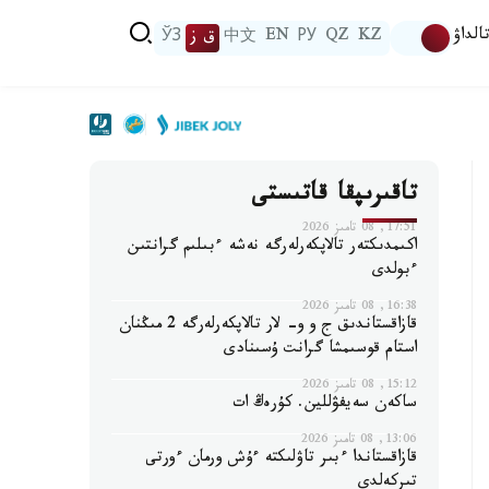
الداۋ
KZ
QZ
РУ
EN
中文
ق ز
ЎЗ
تاقىرىپقا قاتىستى
17:51, 08 تامىز 2026
اكىمدىكتەر تالاپكەرلەرگە نەشە ءبىلىم گرانتىن
ءبولدى
16:38, 08 تامىز 2026
قازاقستاندىق ج و و- لار تالاپكەرلەرگە 2 مىڭنان
استام قوسىمشا گرانت ۇسىنادى
15:12, 08 تامىز 2026
ساكەن سەيفۋللين. كۇرەڭ ات
13:06, 08 تامىز 2026
قازاقستاندا ءبىر تاۋلىكتە ءۇش ورمان ءورتى
تىركەلدى