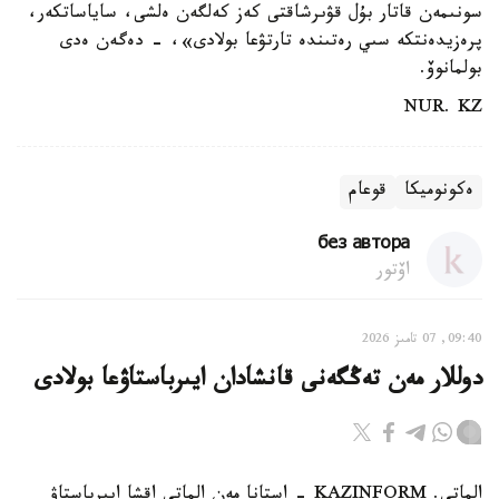
سونىمەن قاتار بۇل قۋىرشاقتى كەز كەلگەن ەلشى، ساياساتكەر،
پرەزيدەنتكە سىي رەتىندە تارتۋعا بولادى»، - دەگەن ەدى
بولمانوۆ.
NUR. KZ
ەكونوميكا
قوعام
без автора
اۆتور
09:40, 07 تامىز 2026
دوللار مەن تەڭگەنى قانشادان ايىرباستاۋعا بولادى
الماتى. KAZINFORM - استانا مەن الماتى اقشا ايىرباستاۋ