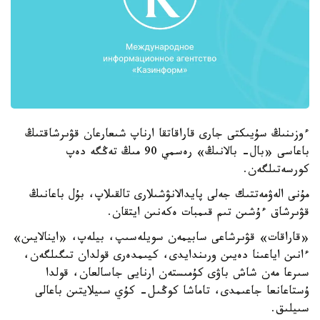
ءوزىنىڭ سۇيىكتى جارى قاراقاتقا ارناپ شىعارعان قۋىرشاقتىڭ
باعاسى «بال- بالانىڭ» رەسمي 90 مىڭ تەڭگە دەپ
كورسەتىلگەن.
مۇنى الەۋمەتتىك جەلى پايدالانۋشىلارى تالقىلاپ، بۇل باعانىڭ
قۋىرشاق ءۇشىن تىم قىمبات ەكەنىن ايتقان.
«قاراقات» قۋىرشاعى سابيمەن سويلەسىپ، بيلەپ، «اينالايىن»
ءانىن اياعىنا دەيىن ورىندايدى، كيىمدەرى قولدان تىگىلگەن،
سىرعا مەن شاش باۋى كۇمىستەن ارنايى جاسالعان، قولدا
ۇستاعانعا جاعىمدى، تاماشا كوڭىل- كۇي سىيلايتىن باعالى
سىيلىق.