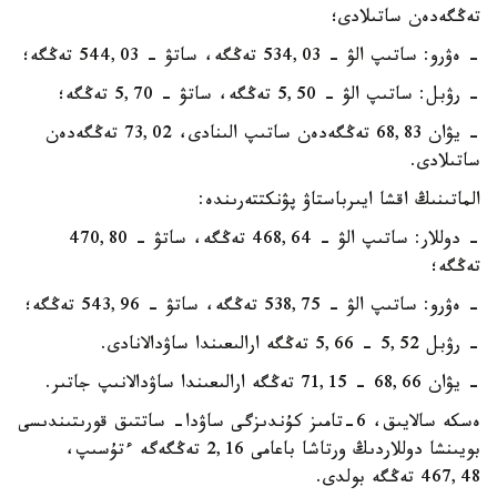
تەڭگەدەن ساتىلادى؛
- ەۋرو: ساتىپ الۋ - 534,03 تەڭگە، ساتۋ - 544,03 تەڭگە؛
- رۋبل: ساتىپ الۋ - 5,50 تەڭگە، ساتۋ - 5,70 تەڭگە؛
- يۋان 68,83 تەڭگەدەن ساتىپ الىنادى، 73,02 تەڭگەدەن
ساتىلادى.
الماتىنىڭ اقشا ايىرباستاۋ پۋنكتتەرىندە:
- دوللار: ساتىپ الۋ - 468,64 تەڭگە، ساتۋ - 470,80
تەڭگە؛
- ەۋرو: ساتىپ الۋ - 538,75 تەڭگە، ساتۋ - 543,96 تەڭگە؛
- رۋبل 5,52 - 5,66 تەڭگە ارالىعىندا ساۋدالانادى.
- يۋان 68,66 - 71,15 تەڭگە ارالىعىندا ساۋدالانىپ جاتىر.
ەسكە سالايىق، 6-تامىز كۇندىزگى ساۋدا- ساتتىق قورىتىندىسى
بويىنشا دوللاردىڭ ورتاشا باعامى 2,16 تەڭگەگە ءتۇسىپ،
467,48 تەڭگە بولدى.