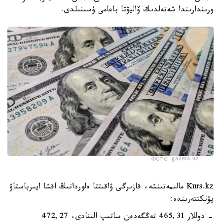
ورىندارىندا شەتەلدىك ۆاليۋتا باعامى ۇسىنىلدى.
Фото: gazeta.uz
Kurs.kz مالىمەتىنشە، قازىرگى ۋاقىتتا ەلوردانىڭ اقشا ايىرباستاۋ
پۋنكتتەرىندە:
- دوللار 465,31 تەڭگەدەن ساتىپ الىنادى، 472,27