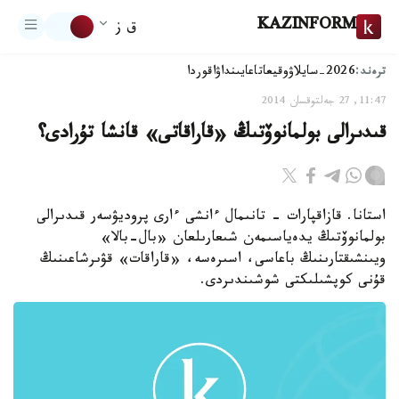
KAZINFORM
ق ز
ترەند:
2026-سايلاۋ
وقيعا
تاعايىنداۋ
اقوردا
11:47, 27 جەلتوقسان 2014
قىدىرالى بولمانوۆتىڭ «قاراقاتى» قانشا تۇرادى؟
استانا. قازاقپارات - تانىمال ءانشى ءارى پروديۋسەر قىدىرالى
بولمانوۆتىڭ يدەياسىمەن شىعارىلعان «بال-بالا»
ويىنشىقتارىنىڭ باعاسى، اسىرەسە، «قاراقات» قۋىرشاعىنىڭ
قۇنى كوپشىلىكتى شوشىندىردى.