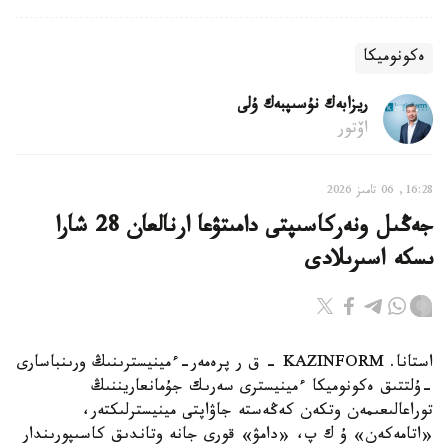
ەكونوميكا
ريزابەك نۇسىپبەك ۇلى
اۆتور
16:28, 06 تامىز 2026
جەڭىل ونەركاسىپتى دامىتۋعا ارنالعان 28 شارا
ىسكە اسىرىلادى
استانا. KAZINFORM - ق ر پرەمەر-ءمينيسترىنىڭ ورىنباسارى
-ۇلتتىق ەكونوميكا ءمينيسترى سەرىك جۇمانعاريننىڭ
توراعالىعىمەن وتكەن كەڭەستە جاۋاپتى مينيسترلىكتەر،
«اتامەكەن» ۇ ك پ، «دامۋ» قورى جانە وتاندىق كاسىپورىندار