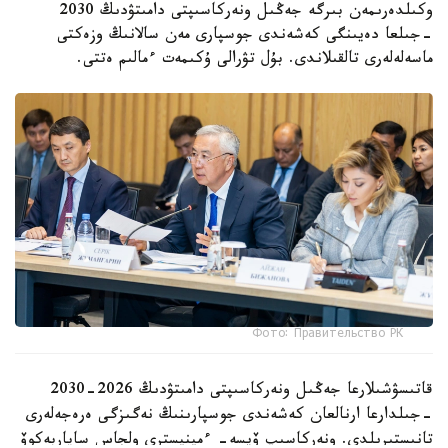
وكىلدەرىمەن بىرگە جەڭىل ونەركاسىپتى دامىتۋدىڭ 2030
-جىلعا دەيىنگى كەشەندى جوسپارى مەن سالانىڭ وزەكتى
ماسەلەلەرى تالقىلاندى. بۇل تۋرالى ۇكىمەت ءمالىم ەتتى.
Фото: Правительство РК
قاتىسۋشىلارعا جەڭىل ونەركاسىپتى دامىتۋدىڭ 2026-2030
-جىلدارعا ارنالعان كەشەندى جوسپارىنىڭ نەگىزگى ەرەجەلەرى
تانىستىرىلدى. ونەركاسىپ ۆيسە- ءمينيسترى ولجاس ساپاربەكوۆ