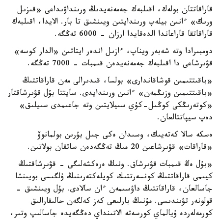
قاراقاتتان بولەك، اقىلبەك جەمەنەيدىڭ ورىنداۋىداعى «قىزىل
ورىك» ءانىن بيلەپ ورىندايتىن ويىنشىق تا بار. الايدا، اقىلبەك
قاراقاتقا قاراعاندا الدەقايدا ارزان - 6000 تەڭگە.
دومبىرادا وتە شەبەر ويناپ، ءازىل اندەر ايتاتىن «الدار كوسە»
قۋىرشاعى دا اقىلبەك جەمەنەيدەن قىمبات - 7000 تەڭگە.
«باقىتتىمىن قوشاقاندارى» بولسا، قىدىرالى مەن قاراقاتتىڭ
«باقىتتىمىن وزىڭمەن» ءانىن ورىندايدى. سايتتا بۇل قۋىرشاقتار
«كوتەرىڭكى كوڭىل-كۇي سىيلايتىن وتە جاعىمدى سىيلىق»
دەپ سيپاتتالعان.
ەسكە سالا كەتەيىك، وسىدان ەكى جىل بۇرىن بولمانوۆ
«قاراقات» قۋىرشاعىن 20 مىڭ تەڭگەدەن ساتقان بولاتىن.
«بۇل ەڭ قىمبات قۋىرشاق. ونىڭ ەرەكشەلىگى - قۋىرشاقتىڭ
كيىمى قاراقاتتىڭ كونسەرتتىك كويلەكتەرىنىڭ ۇلگىسى بويىنشا
جاسالعان، قاراقاتتىڭ داۋسىمەن ءان سالادى. بۇل ويىنشىق -
قولونەر تۋىندىسى. مۇنىڭ بارلىعى كەز كەلگەن حالىقارالىق
كورمەلەردە ۇيالماي كورسەتە الاتىنداي دەڭگەيدە جاسالىپ وتىر،