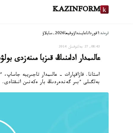
KAZINFORM
ترەند:
اقوردا
تاعايىنداۋ
وقيعا
2026-سايلاۋ
08:43, 27 جەلتوقسان 2014
عالىمدار ادامنىڭ قىزبا مىنەزدى بول
استانا. قازاقپارات - عالىمدار تاجىريبە جاساپ، ء
بەلگىلى ءبىر گەندەردىڭ بار ەكەنىن انىقتادى.