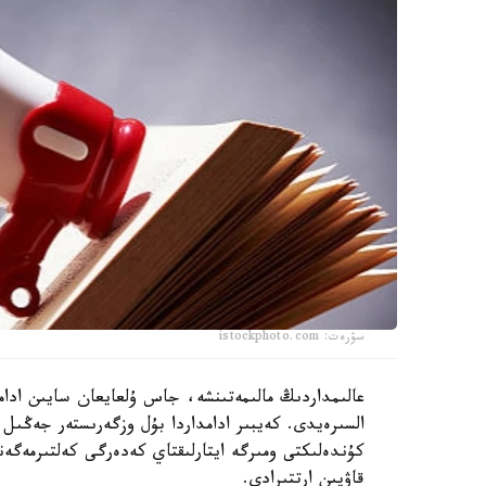
سۋرەت: istockphoto.com
عالىمداردىڭ مالىمەتىنشە، جاس ۇلعايعان سايىن ادا
السىرەيدى. كەيبىر ادامداردا بۇل وزگەرىستەر جەڭىل
كۇندەلىكتى ومىرگە ايتارلىقتاي كەدەرگى كەلتىرمەگەن
قاۋپىن ارتتىرادى.