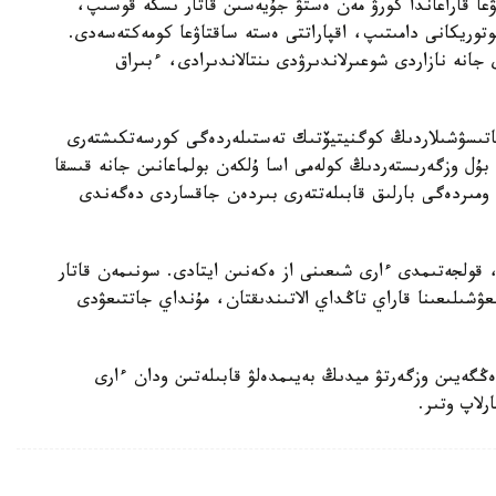
ۋعا قاراعاندا كورۋ مەن ەستۋ جۇيەسىن قاتار ىسكە قوسىپ،
توريكانى دامىتىپ، اقپاراتتى ەستە ساقتاۋعا كومەكتەسەدى.
ى جانە نازاردى شوعىرلاندىرۋدى ىنتالاندىرادى، ءبىراق
ى قاتىسۋشىلاردىڭ كوگنيتيۆتىك تەستىلەردەگى كورسەتكىشتەرى
بۇل وزگەرىستەردىڭ كولەمى اسا ۇلكەن بولماعانىن جانە قىسقا
ومىردەگى بارلىق قابىلەتتەرى بىردەن جاقساردى دەگەندى
، قولجەتىمدى ءارى شىعىنى از ەكەنىن ايتادى. سونىمەن قاتار
زىعۋشىلىعىنا قاراي تاڭداي الاتىندىقتان، مۇنداي جاتتىعۋدى
دەڭگەيىن وزگەرتۋ ميدىڭ بەيىمدەلۋ قابىلەتىن ودان ءارى
رلاپ وتىر.