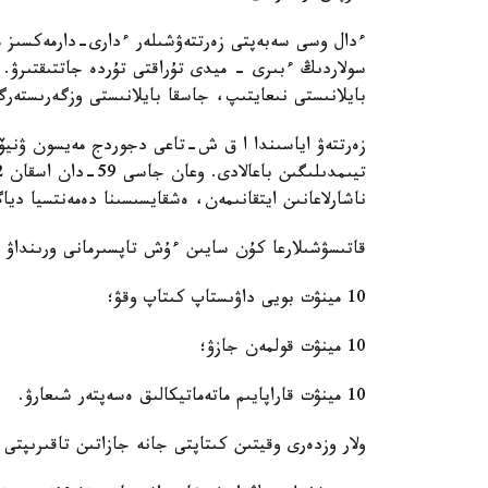
ءدال وسى سەبەپتى زەرتتەۋشىلەر ءدارى-دارمەكسىز 
سولاردىڭ ءبىرى - ميدى تۇراقتى تۇردە جاتتىقتىرۋ. 
بايلانىستى نىعايتىپ، جاسقا بايلانىستى وزگەرىستەر
ناشارلاعانىن ايتقانىمەن، ەشقايسىسىنا دەمەنتسيا ديا
قاتىسۋشىلارعا كۇن سايىن ءۇش تاپسىرمانى ورىنداۋ 
10 مينۋت بويى داۋىستاپ كىتاپ وقۋ؛
10 مينۋت قولمەن جازۋ؛
10 مينۋت قاراپايىم ماتەماتيكالىق ەسەپتەر شىعارۋ.
ولار وزدەرى وقيتىن كىتاپتى جانە جازاتىن تاقىرىپتى