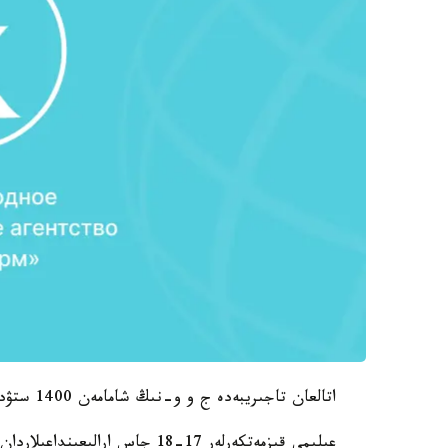
اتالعان تاجىريبەدە ج و و-نىڭ شامامەن 1400 ستۋدەنتى قاتىستى.
عىلىمي قىزمەتكەرلەر 17-18 جاس ارالىعىنداعىلاردان سىلەكەي ۇلگىلەرىن الدى، دەپ جازادى Vladtime پورتالى.