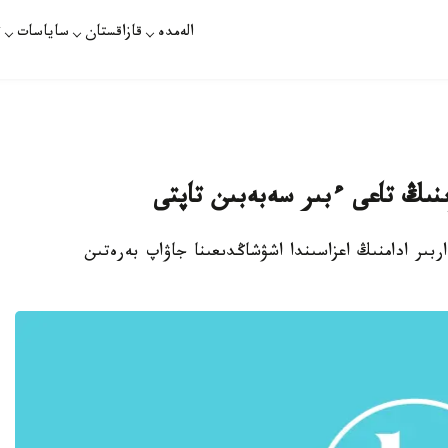
الەمدە
قازاقستان
ساياسات
ت
ۋىنىڭ تاعى ءبىر سەبەبىن تاپتى
اربىر ادامنىڭ اعزاسىندا اشۋشاڭدىعىنا جاۋاپ بەرەتىن