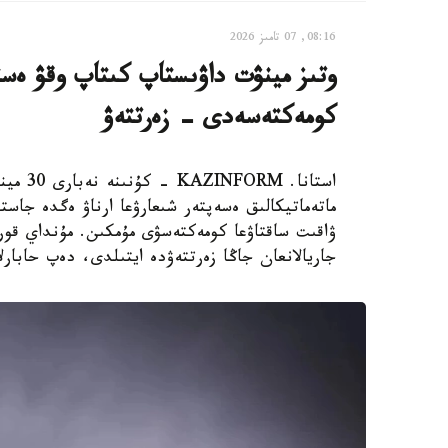
08:16, 07 تامىز 2026
وتىز مينۋت داۋىستاپ كىتاپ وقۋ ەستە
كومەكتەسەدى - زەرتتەۋ
استانا.
ماتەماتيكالىق ەسەپتەر شىعارۋعا ارناۋ ەگدە جاستا
جاريالانعان جاڭا زەرتتەۋدە ايتىلدى، دەپ حابارلايدى st.org