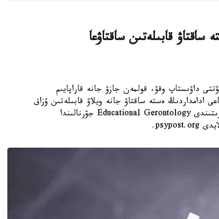
 ساقتاۋ قابىلەتىن ساقتاۋعا
 KAZINFORM - كۇنىنە نەبارى 30 مينۋتتى داۋىستاپ وقۋ، قولمەن جازۋ جانە قاراپايىم
عى ادامداردىڭ ەستە ساقتاۋ جانە ويلاۋ قابىلەتىن ۇزاق
ۋاقىت ساقتاۋعا كومەكتەسۋى مۇمكىن. مۇنداي قورىتىندى Educational Gerontology جۋرنالىندا
psypo.