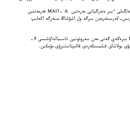
عالىمدار بولشەكتەنۋى اشۋشاڭدىققا اپاراتىن، ياعني بەلگىلى ءبىر ەنەرگيانى بەرەتىن MAO- A فەرمەنتىن
رىس-كەرىستەرمەن بىرگە ول اشۋشاڭ مىنەزگە اكەلىپ
بۇدان باسقا، ادامنىڭ اشۋ-ىزاسىنىڭ قوزۋىنا BDNF بىرەگەي گەنى مەن سەروتونين تاسىمالداۋشىسى 5-