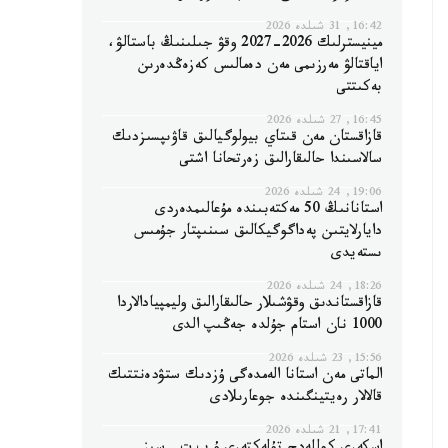
16:42, 31 شىلدە 2026
مينيسترلىك 2026-2027 وقۋ جىلىنىڭ باستالۋ،
اياقتالۋ مەرزىمى مەن دەمالىس كەزەڭدەرىن
بەكىتتى
16:45, 27 شىلدە 2026
قازاقستان مەن قىتاي بيولوگيالىق قاۋىپسىزدىك
سالاسىندا حالىقارالىق زەرتحانا اشتى
19:06, 24 شىلدە 2026
استانانىڭ 50 مەكتەبىندە مۇعالىمدەردى
دايارلايتىن پەداگوگيكالىق سىنىپتار جۇمىس
ىستەيدى
18:26, 24 شىلدە 2026
قازاقستاندىق وقۋشىلار حالىقارالىق وليمپيادالاردا
1000 نان استام جۇلدە جەڭىپ الدى
15:56, 23 شىلدە 2026
الماتى مەن استانا الەمدەگى ۇزدىك ستۋدەنتتىك
قالالار رەيتينگىندە جوعارىلادى
17:41, 21 شىلدە 2026