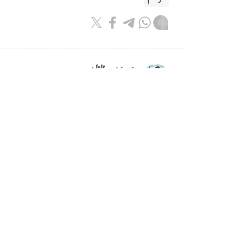
بەيسەن سۇلتان
اۆتور
08:00, 07 تامىز 2026
اۆياتسيا سالاسىنا قانداي رەفورمالار 
استانا. KAZINFORM - قازاقستان 
سوعان وراي جاڭا اۋەجايلار بوي كوتەرىپ، «اشى
سالانىڭ باسەكەگە قابىلەتىن ارتتىرۋ ءۇشىن نار
نات