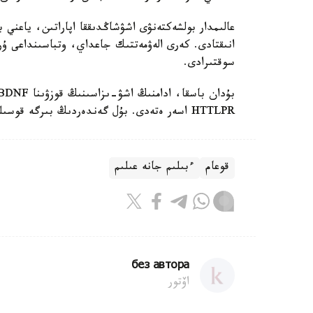
انىقتادى. كەرى الەۋمەتتىك جاعداي، وتباسىنداعى ۇ
سوقتىرادى.
HTTLPR اسەر ەتەدى. بۇل گەندەردىڭ بىرگە قوسىلۋى بولاشاق قىلمىسكەردى قالىپتاستىرۋى مۇمكىن.
قوعام
ءبىلىم جانە عىلىم
без автора
اۆتور