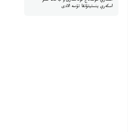
اسكەري كوللەدج تۇلەكتەرى ۇ ب ت- سىز
اسكەري ينستيتۋتقا تۇسە الادى