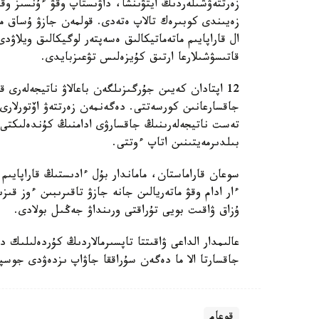
زەرتتەۋشىلەردىڭ ايتۋىنشا، داۋىستاپ وقۋ ءۇنسىز وق
زەيىندى كوبىرەك تالاپ ەتەدى. قولمەن جازۋ ۇساق مو
ال قاراپايىم ماتەماتيكالىق ەسەپتەر لوگيكالىق ويلاۋد
قاتىسۋشىلارعا ارتىق كۇيزەلىس تۋعىزبايدى.
12 اپتادان كەيىن جۇرگىزىلگەن باعالاۋ ناتيجەلەر
جاقسارعانىن كورسەتتى. دەگەنمەن زەرتتەۋ اۆتورلارى 
تەست ناتيجەلەرىنىڭ جاقسارۋى ادامنىڭ كۇندەلىكتى 
بىلدىرمەيتىنىن اتاپ ءوتتى.
سوعان قاراماستان، ماماندار بۇل ءادىستىڭ قاراپايىم
ءار ادام وقۋ ماتەريالىن جانە جازۋ تاقىرىبىن ءوز قى
ۇزاق ۋاقىت بويى تۇراقتى ورىنداۋ جەڭىل بولادى.
عالىمدار الداعى ۋاقىتتا تاپسىرمالاردىڭ كۇردەلىلىك 
جاقسارتا الا ما دەگەن سۇراققا جاۋاپ ىزدەۋدى جوسپا
قوعام