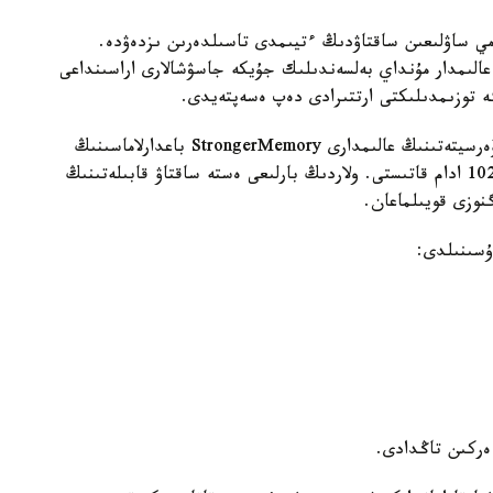
مي ساۋلىعىن ساقتاۋدىڭ ءتيىمدى تاسىلدەرىن ىزدەۋدە.
عالىمدار مۇنداي بەلسەندىلىك جۇيكە جاسۋشالارى اراسىنداعى
گە توزىمدىلىكتى ارتتىرادى دەپ ەسەپتەيدى.
زەرتتەۋ اياسىندا ا ق ش-تاعى دجوردج مەيسون ۋنيۆەرسيتەتىنىڭ عالىمدارى StrongerMemory باعدارلاماسىنىڭ
تيىمدىلىگىن باعالادى. وعان جاسى 59-دان اسقان 102 ادام قاتىستى. ولاردىڭ بارلىعى ەستە ساقتاۋ قابىلەتىنىڭ
گنوزى قويىلماعان.
ۇسىنىلدى:
 ەركىن تاڭدادى.