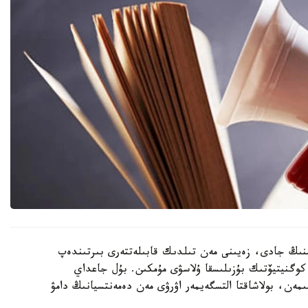
منىڭ جادى، زەيىنى مەن تىلدىك قابىلەتتەرى بىرتىندەپ
 كوگنيتيۆتىك بۇزىلىسقا ۇلاسۋى مۇمكىن. بۇل جاعداي
ىمەن، بولاشاقتا التسگەيمەر اۋرۋى مەن دەمەنتسيانىڭ دامۋ