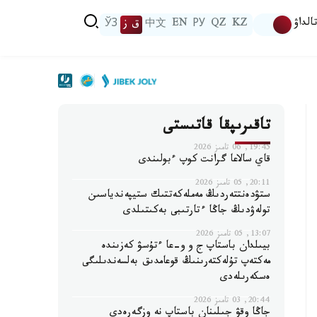
الداۋ
KZ
QZ
РУ
EN
中文
ق ز
ЎЗ
تاقىرىپقا قاتىستى
19:45, 06 تامىز 2026
قاي سالاعا گرانت كوپ ءبولىندى
20:11, 05 تامىز 2026
ستۋدەنتتەردىڭ مەملەكەتتىك ستيپەندياسىن
تولەۋدىڭ جاڭا ءتارتىبى بەكىتىلدى
13:07, 05 تامىز 2026
بيىلدان باستاپ ج و و-عا ءتۇسۋ كەزىندە
مەكتەپ تۇلەكتەرىنىڭ قوعامدىق بەلسەندىلىگى
ەسكەرىلەدى
20:44, 03 تامىز 2026
جاڭا وقۋ جىلىنان باستاپ نە وزگەرەدى