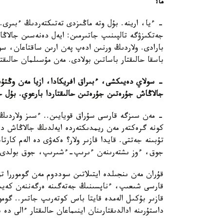
ما؟
- ءيا، ارينە. بۇل وتە ماڭىزدى تەتىكتەردىڭ ءبىرى. 
جەتكىزۋگە تالپىنىپ جاتىرمىن: ايەل دەنەسىن جالاڭاشت
بارادى. ولاردىڭ ورنىن ادەپ پەن ارىن ساقتاعان، سون
باسقا حالىقتار باساتىن بولادى. مەن مۇسىلمان حالىقت
- سولاي دەيىكشى، ءبىراق افريكادا، ازيا مەن وڭتۇس
جالاڭاش جۇرەتىن جۇرەتىن حالىقتاردا بارعوي. بۇل جا
- مەن سىزگە قارسى سۇراق قويايىن.. ءسىز ولاردىڭ 
كونە گرەكتەر مەن ريمدىكتەردە ايەلدىڭ جالاڭاش دەن
تۇبىنە جەتتى. قايدا قازىر ولار؟ ەكەۋى دە الەم كار
جوق، ءوز ىشتەرىنەن ءىرىپ-ءشىرىپ، جوق بولدى.
قۇران مەن ىنجىلدە ايتىلاتىن سوددوم مەن گوموررا تۋر
قارسى شىعىپ، ءناپسىنىڭ جەتەگىنە ەرگەننەن كەيى
قازىر بۇكىل الەمدە قايتا باس كوتەرىپ جاتىر.. گومو
داستۇرىنە ادالدىقتارىنان اينىماعان حالىقتار ءالى دە ب