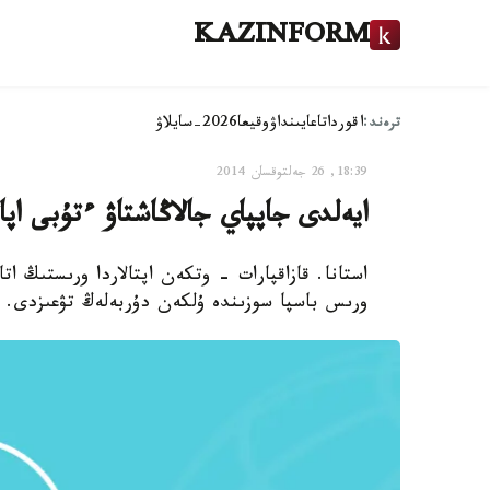
KAZINFORM
ترەند:
اقوردا
تاعايىنداۋ
وقيعا
2026-سايلاۋ
18:39, 26 جەلتوقسان 2014
ايەلدى جاپپاي جالاڭاشتاۋ ءتۇبى اپا
استانا. قازاقپارات - وتكەن اپتالاردا ورىستىڭ 
ورىس باسپا سوزىندە ۇلكەن دۇربەلەڭ تۋعىزدى.