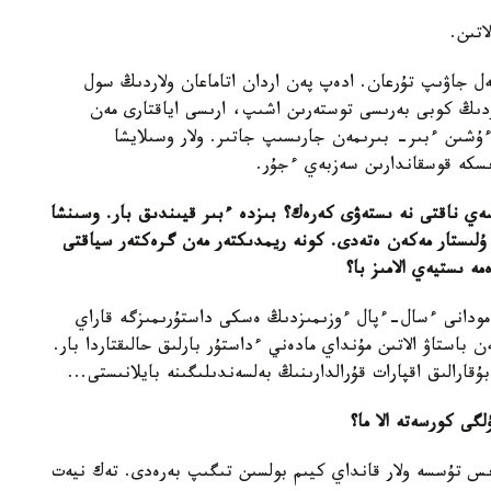
اتىن.
ل جاۋىپ تۇرعان. ادەپ پەن اردان اتاماعان ولاردىڭ سول
ردىڭ كوبى بەرىسى توستەرىن اشىپ، ارىسى اياقتارى مەن
ۇشىن ءبىر- بىرىمەن جارىسىپ جاتىر. ولار وسىلايشا
ىسكە قوسقاندارىن سەزبەي ءجۇر.
ەي ناقتى نە ىستەۋى كەرەك؟ بىزدە ءبىر قيىندىق بار. وسىنشا
 ۇلىستار مەكەن ەتەدى. كونە ريمدىكتەر مەن گرەكتەر سياقتى
 ىستيەي الامىز با؟
«مودانى ءسال-ءپال ءوزىمىزدىڭ ەسكى داستۇرىمىزگە قاراي
باستاۋ الاتىن مۇنداي مادەني ءداستۇر بارلىق حالىقتاردا بار.
قارالىق اقپارات قۇرالدارىنىڭ بەلسەندىلىگىنە بايلانىستى...
گى كورسەتە الا ما؟
ىس تۇسسە ولار قانداي كيىم بولسىن تىگىپ بەرەدى. تەك نيەت