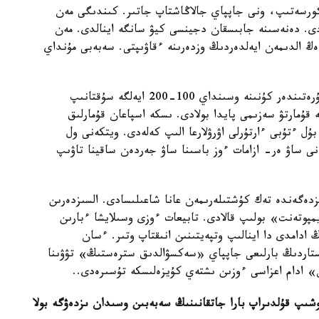
ورسەتىپ، ونى جاپپاي جالاڭاشتاپ جاتىر. كىندىگى مەن
ادى. دەنەسىنە جابىسقان دجينسى كيۋ سانگە اينالدى. مەن
ل ەڭ الدىمەن ايەلدەردىڭ وزدەرىنە ءقاۋىپتى. سەبەبى مۇنداي
ال ەركەكتىڭ ول ءناپسىسىن وياتادى. قالادا ءومىر سۇرەتىندەر كۇنىنە وسىنداي 100-200 ايەلگە سۇقتانىپ
ۇمارتۋ سەزىمى پايدا بولادى. ىسكە اسپاعان قۇمارلىق
ل ءتۇبى ءارتۇرلى اۋرۋلارعا الىپ كەلەدى. ويتكەنى ول
ساۋ ەر- ازامات ءوز باسىنا ساۋ جەردەن ساقينا تاۋىپ
ەگەندە تەك كۇشتىلەرىمەن عانا شاعىلىسادى. السىزدەرىن
يمپوتەنت» بولىپ قالادى. تابيعات ءوزى وسىلايشا ءبارىن
 ادامدى دا اينالىپ وتپەيتىنىن انىقتاپ وتىر. ءسان
ىستاردىڭ بارلىعى جاپپاي «سەكسۋالدىق سترەستىڭ» تۋۋىنا
» ادام اعزاسى ءوزىن ىشتەي كۇيزەلىسكە تۇسىرەدى..
ىپ قۇلدىراپ بارا جاتقانىنىڭ سەبەبىن وسىدان ىزدەۋگە بولا