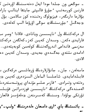
- سوڭعى ون جىلدا مودا ايەل دەنەسىنىڭ اۋرەتىن ك
قارنىن كورسەتىپ ءجۇرۋ قالىپتى جايتقا اينالىپ بار
بۇلارعا دارىگەر، فيزيولوگ رەتىندە كوز سالامىن. بۇ
«جەڭىل ءجۇرىستىڭ» سوڭى اۋرۋعا الىپ كەلەدى.
قارايدى ەكەن. وسىدان كەيىن كەز-كەلگەن ەركەكتە ق
سەزىمى قانداعى اندروگەننىڭ كولەمىن كوبەيتەدى.. بۇ
ادامدى ىشتەي جەگىدەي جەيدى. وسىدان كەيىن دەنى 
الادى.
ماسەلەن، جان- جانۋارلاردىڭ ۇرعاشىسى ەركەگىن ىزد
قابىلدامايدى. شاعىلىسا الماعان السىزدەرى كەيىن «
رەتتەپ وتىرادى. ءقازىر عىلىم مۇنداي پروتسەستەردىڭ
الەمىندەگى ەركەكتىڭ ءناپسىسىن قوزدىراتىن قۇبىل
تۇرتكى بولۋدا. وسىنىڭ كەسىرىنەن «ەلەۋسىز قالعان
- باتىستىڭ باي ءارى دامىعان ەلدەرىنىڭ ءولىپ-ءوش