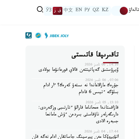
الداۋ
KZ
QZ
РУ
EN
中文
ق ز
ЎЗ
تاقىرىپقا قاتىستى
14:10, 06 تامىز 2026
ۆيرۋستىق گەپاتيتتەن قالاي قورعانۋعا بولادى
07:06, 06 تامىز 2026
جۇرەك مازالاعاندا نە ىستەۋ كەرەك؟ ءار ادام
بىلۋگە ءتيىس 6 قادام
15:10, 05 تامىز 2026
قازاقستاندا ەمحاناعا قارالۋ ءتارتىبى وزگەردى:
دارىگەرلەر ناۋقاستى بىردەن ءۇش مامانعا
جىبەرە الادى
17:44, 04 تامىز 2026
اتۋيروۆكا مەن پيرسينگ جاساتقان ادام نەگە قان