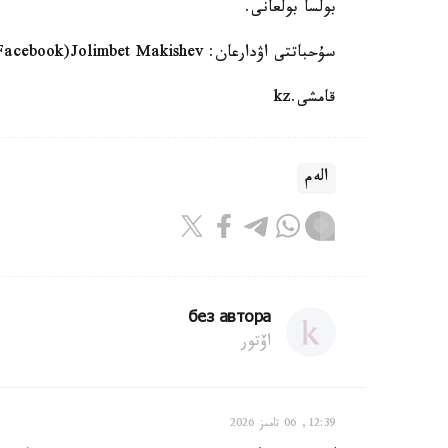
بولسا بولعانى.
سۇحباتتى اۋدارعان: Jolimbet Makishev‎(Facebook پاراقشاسىنان)
قامشى.kz
الەم
без автора
اۆتور
12:39, 06 تامىز 2026