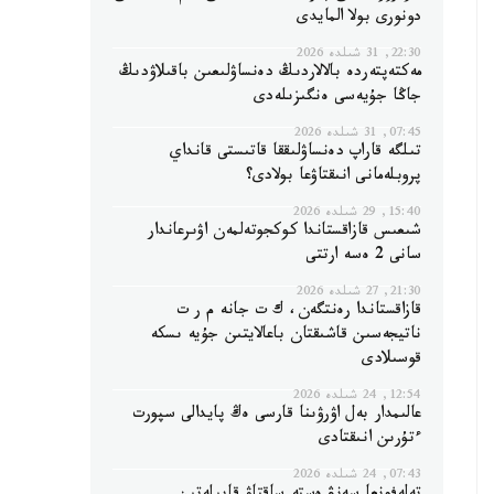
دونورى بولا المايدى
22:30, 31 شىلدە 2026
مەكتەپتەردە بالالاردىڭ دەنساۋلىعىن باقىلاۋدىڭ
جاڭا جۇيەسى ەنگىزىلەدى
07:45, 31 شىلدە 2026
تىلگە قاراپ دەنساۋلىققا قاتىستى قانداي
پروبلەمانى انىقتاۋعا بولادى؟
15:40, 29 شىلدە 2026
شىعىس قازاقستاندا كوكجوتەلمەن اۋىرعاندار
سانى 2 ەسە ارتتى
21:30, 27 شىلدە 2026
قازاقستاندا رەنتگەن، ك ت جانە م ر ت
ناتيجەسىن قاشىقتان باعالايتىن جۇيە ىسكە
قوسىلادى
12:54, 24 شىلدە 2026
عالىمدار بەل اۋرۋىنا قارسى ەڭ پايدالى سپورت
ءتۇرىن انىقتادى
07:43, 24 شىلدە 2026