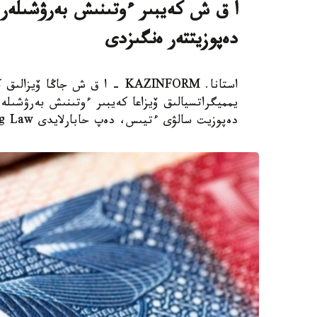
دەپوزيتتەر ەنگىزدى
استانا. KAZINFORM – ا ق ش جاڭ
دەپوزيت سالۋى ءتيىس، دەپ حابارلايدى Bloomberg Law.