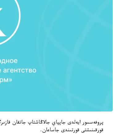
پروفەسسور ايەلدى جاپپاي جالاڭاشتاپ جاتقان قازى
قورقىنىشتى قورتىندى جاساعان.