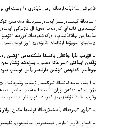
قازىرگى سلاۆيانداردىڭ ارعى بابالارى دا وسىنداي بول
ءبىزدىڭ كيىمدەرىمىز ايەلدەرىمىزدىڭ دەنەسىن تۇگە
كيىمدەرى قانداي كەرەمەت ەدى! ال قازىرگى ايەلدە
ساندارىن جالاڭاشتاپ، ەركەكتەردىڭ كوزىنە ءتۇسۋ ء
«جاپپاي جويۋعا ارنالعان قارۋدى» ءوز قولدارىمەن 
- قۇرىپ بارا جاتقان باتىسقا ەلىكتەمەس ءۇشىن رەس
ۇلكەن ايماقتى ءبىر عانا ەمەس، بىرنەشە ۇلتتار مەن
جوعالىپ كەتپەس ءۇشىن بارلىعىز باس قوسىپ بىردەمە
- ارينە. مەملەكەتتىڭ تىزگىنىن ۇستاپ وتىرعاندار 
بۇرايىق!» دەگەن ۇران تاستاسا جەتىپ جاتىر. دىننەن 
ولاردى قايتا تۇلەتۋىمىز كەرەك. كوپ نارسە اسىرەسە بۇ
- ءبارى ءبىزدىڭ باسشىلاردىڭ قولىندا ەكەن. ولار ۇل
- قىتاي قازىر ءبارىن كيىندىرىپ جاتىرعوي. تاپسىر