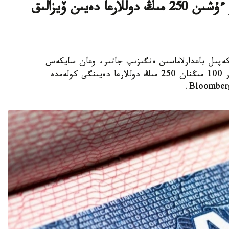
ا ق ش كەيبىر ءوتىنىش بەرۋشىلەر ءۇشىن 250 مىڭ دوللارعا دەيىن ۆيزالىق
ا ۆيزالىق كەپىل باعدارلاماسىن ەنگىزىپ جاتىر، وعان سايكەس
يمميگراتسيالىق ۆيزاعا كەيبىر ءوتىنىش بەرۋشىلەر 100 مىڭنان 250 مىڭ دوللارعا دەيىنگى كولەمدە