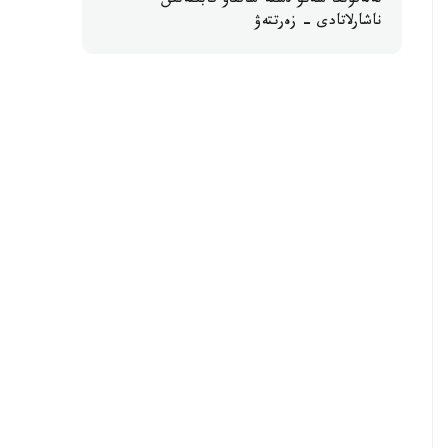
تەلەفونعا سەنۋ ەستە ساقتاۋ قابىلەتىن
ناشارلاتادى - زەرتتەۋ