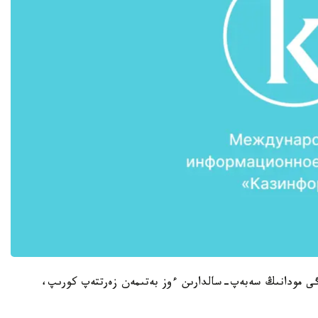
رگى مودانىڭ سەبەپ-سالدارىن ءوز بەتىمەن زەرتتەپ كورىپ،