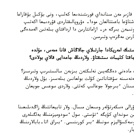
قازىر مەن مىنانداي قورىتىندىعا كەلىپ، ونى بۇكىل بۇقاراعا
اۋعا باعىتتالعان مودا- ەۋروپالىقتاردى قۇردىمعا اكەتىپ
ىمەن بىرگە ەر- ازاماتتارىن دا ارداقتاي بىلەتىن الەمدەگى
ارىن مەڭزەپ وتىرمىن.
تىك امەريكادا جارتىلاي جالاڭاش قانا ەمەس، مۇلدە
قتا كليمات ىستىقتاۋ. ولاردىڭ جاعدايى قالاي بولادى؟
مادەني دەڭگەيىن نەلىكتەن بىزبەن سالىستىرىپ وتىرسىز؟
ەسىنە سۇقتاناتىن كۋلت بولعانىن بىلەسىز. بۇل ولاردىڭ
تاسىنان ءبىرجولا جوعالىپ كەتتى. ولاردى سوعىس جويعان
الى ەسكەرتۋلەر وسىعان مىسال. ولار تابيعاتتىڭ زاڭدىلىعىنا
ن سونداي كۇيگە ءتۇستى. سول ءسودوميزمنىڭ بەلگىلەرى
سەكسۋاليزم سونىڭ ءبىر كورىنىسى. ءبىراق اتا-بابالارىنىڭ
ار.