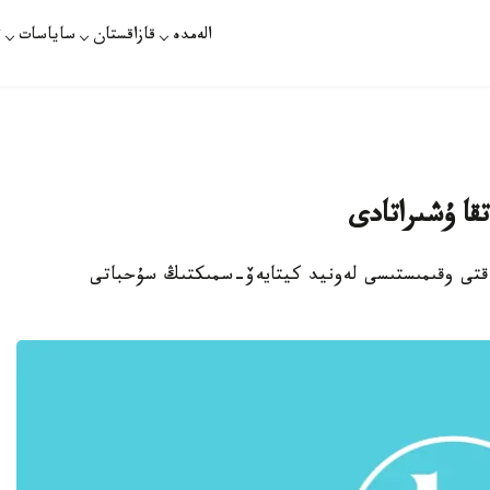
الەمدە
قازاقستان
ساياسات
ت
تقا ۇشىراتادى
اتاقتى وقىمىستىسى لەونيد كيتايەۆ-سمىكتىڭ سۇحباتى