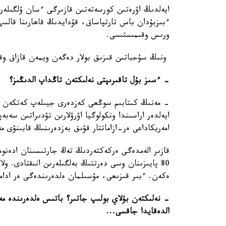
ايەلدىڭ اۋرەتىن كورسەتەتىن قازىرگى ءسان ۇلگىلەرى ا
ءبىزبۇدان باس تارتپاساق، قۇدايدىڭ قاھارىنا قالىپ
ورىس وقىمىستىسى.
ونىڭ سۇحباتىن قىزىق بولار دەگەن ويمەن قازاق وقىر
- ءسىز بۇل تاقىرىپتى نەلىكتەن تاڭداپ الدىڭىز؟
- مەنىڭ كىتابىم سوڭعى كەزدەرى جيىلەپ كەتكەن كۇي
ايەلدەر اراسىندا ونكولوگيا اۋرۋلارىن تۋدىراتىن سەب
امەريكاداعى ەر-ازاماتتار قۋىق بەزدەرىنىڭ قابىنۋى م
قازىر الەمدەگى ەركەكتەردىڭ تەڭ جارتىسىنان ادەنوما
80 پايىزىنان وسى دەرتتىڭ بەلگىلەرىن انىقتادى. و
ەكەن. ءبىر قىزىعى، مۇسىلمان ەلدەرىندەگى ەر ادامد
- نەلىكتەن بۇلاي بولىپ جاتىر؟ باتىس ەلدەرىندە م
الدەقايدا جاقسى...