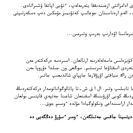
دامزاتتى ازعىندىققا يتەرمەلەپ، ءتۇبى اپاتقا ۇشىراتادى.
، الەم ارەناسىنان جوعالىپ كەتۋىمىز مۇمكىن دەپ ەسكەرتىپتى
مانىنا اۋدارىپ بەرىپ وتىرمىن...
زەلىس ماسەلەلەرىنە ارنالعان. اسىرەسە ەركەكتەر مەن
ەپتەردى انىقتاۋعا تىرىستىم. سوڭعى ون جىلدا ەۋروپا مەن
ەن راك سياقتى اۋرۋلارعا جاپپاي شالدىعىپ جاتىر.
 تابىلىپ وتىر. ال ا ق ش-تا پاتالوگواناتومدار ەركەكتەردىڭ
لاردىڭ كوبى اۋرۋىنىڭ اسقىنعان شاعىنا جەتپەي قايتىس بولعان
ار اراسىنداعى ونكولوگيادا مۇلدە ءوسىم جوق...
ەديتسينا جاقسى جەتىلگەن، ءومىر ءسۇرۋ دەڭگەيى دە