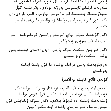
ۇلكەن قالالاردا ەشقايدا بارماي-اق فلوريستەرگە تەلەفون نە
ينتەرنەت ارقىلى تاپسىرىس بەرۋگە بولادى. ولار ىشىنە گۇل
سىيلاۋشىنىڭ يەسىنىڭ اتى-ءجونىن جازىپ، الىپ بارادى. ال
ەگەر ءوزىڭىز تاپسىراتىن بولساڭىز، وڭ قولىڭىزبەن تابىس
ەتەسىز.
ەگەر گۇلدىڭ سىرتى جاي ءمولدىر وراممەن كومكەرىلسە، ونى
الىپ تاستاپ بەرۋدى ۇمىتپاڭىز.
ەگەر قىز بەن جىگىت بىرگە بارىپ، ايەل ادامدى قۇتتىقتايتىن
بولسا، جىگىت تارتۋ ەتەدى.
مەرەيتويدىڭ يەسى ەر ادام بولسا، دا گۇل ونىڭ ايەلىنە
بەرىلەدى.
گۇلدى قالاي قابىلداپ الامىز؟
العىس ايتىپ، ورامىنان الىپ، قوناقتار وتىراتىن بولمەدەگى
قۇمىراعا سالىپ قوياسىز. الاسا، شاعىن گۇل شوعى بولسا،
ۇستەلدىڭ ۇستىنە دە قويۋعا بولادى. ەگەر سىزگە ۇنامايتىن گۇل
شوعى بولسا، سىر بەرمەي راقمەت ايتقانىڭىز ءجون.