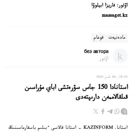
اۆتور: فاريزا ابيلوۆا
massaget.kz
مادەنيەت
قوعام
без автора
اۆتور
18:10, 06 تامىز 2026
استانادا 150 جاس سۋرەتشى اباي مۇراسىن
قىلقالاممەن دارىپتەدى
استانا. KAZINFORM - استانا قالاسى ءبىلىم باسقارماسىنىڭ