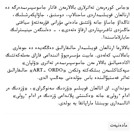
«جاس كورەرمەن تەاترلارى بالالارمەن قاتار جاسوسپىرىمدەرگە دە
ارنالعان قويىلىمداردى ساحنالاپ، دوستىق، جاۋاپكەرشىلىك،
تاڭداۋ جاساۋ جانە ۇلتتىق مادەني مۇرانى قۇرمەتتەۋ سياقتى
ماڭىزدى تاقىرىپتاردى ارقاۋ ەتەدى»، - دەلىنگەن مينيسترلىك
حابارلاماسىندا.
بالالارعا ارنالعان قويىلىمدار حالىقارالىق دەڭگەيدە دە جوعارى
باعالانىپ كەلەدى. عابيت مۇسىرەپوۆ اتىنداعى قازاق مەملەكەتتىك
اكادەميالىق بالالار مەن جاسوسپىرىمدەر تەاترى «ۇلپان»
سپەكتاكلىمەن بىشكەكتە وتكەن «ART- ORDO» حالىقارالىق
تەاتر فەستيۆالىندە باس جۇلدەنى جەڭىپ الدى.
سونداي- اق اتالعان قويىلىم «ۇزدىك سەنوگراف»، «ۇزدىك ەر
ادام ءرولى» جانە «ەكىنشى پلانداعى ۇزدىك ەر ادام ءرولى»
اتالىمدارى بويىنشا ماراپاتقا يە بولدى.
مادەنيەت