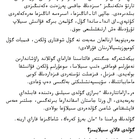
تارتۋ ەتكەنىڭىز ءسىزدىڭ جاقسى پەرزەنت ەكەنىڭىزدى
بىلدىرەدى. جالپى اتا-اناڭىزعا، اسىرەسە اناڭىزعا مەرەكەلەردى
كۇتپەي-اق اندا-ساندا گۇل، گۇلمەن بىرگە قۋانىش سىيلاپ
تۇرۋدىڭ ەش ارتىقشىلىعى جوق.
مەرەيتويعا ارنالعان سەبەت نە گۇل شوقتارى ۇلكەن، قىمبات گۇل
كومپوزيتسيالارىنان قۇرالادى؛
بيكەشتەرگە جىگىتتەر قالتاسىنا قاراماي گوللاند راۋشاندارىن
نەعۇرلىم قوماقتى ەتىپ سىيلاسا، سوعۇرلىم ۇلكەن قۋانىشقا
بولەيدى. قىزىل، قىزعىلت تۇستەردى قىزداردىڭ كوبى
ماحابباتتىڭ، سۇيىسپەنشىلىكتى بەلگىسى دەپ ۇعادى.
ەر-ازاماتتاردىڭ ءبىرازى گۇلدى سىيلىق رەتىندە قابىلداي
بەرمەيدى، ال ورتا جاستان اسقاندارعا بىرتەگىس، جىلتىر ەمەس
قاپشىقتاعى شاعىن گۇلدەردى سىيلاۋعا بولادى.
گۇلدىڭ ورامىنا دا ءمان بەرۋ كەرەك، شاماڭىزعا قاراي ارينە.
گۇلدى قالاي سىيلايمىز؟