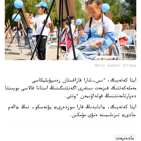
Фото: акимат Астаны
ايتا كەتەيىك، ءىس-شارا قازاقستان رەسپۋبليكاسى
مەملەكەتتىك قىزمەت ىستەرى اگەنتتىگىنىڭ استانا قالاسى بويىنشا
دەپارتامەنتىنىڭ قولداۋىمەن ءوتتى.
ايتا كەتەيىك، «ابايدىڭ قارا سوزدەرى» يۋنەسكو- نىڭ «الەم
جادى» تىزىلىمىنە ەنۋى مۇمكىن.
مادەنيەت