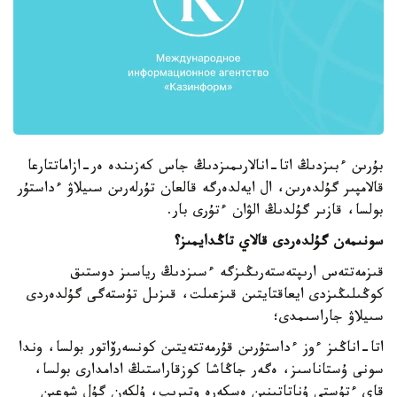
بۇرىن ءبىزدىڭ اتا-انالارىمىزدىڭ جاس كەزىندە ەر-ازاماتتارعا
قالامپىر گۇلدەرىن، ال ايەلدەرگە قالعان تۇرلەرىن سىيلاۋ ءداستۇر
بولسا، قازىر گۇلدىڭ الۋان ءتۇرى بار.
سونىمەن گۇلدەردى قالاي تاڭدايمىز؟
قىزمەتتەس ارىپتەستەرىڭىزگە ءسىزدىڭ رياسىز دوستىق
كوڭىلىڭىزدى ايعاقتايتىن قىزعىلت، قىزىل تۇستەگى گۇلدەردى
سىيلاۋ جاراسىمدى؛
اتا-اناڭىز ءوز ءداستۇرىن قۇرمەتتەيتىن كونسەرۆاتور بولسا، وندا
سونى ۇستاناسىز، ەگەر جاڭاشا كوزقاراستىڭ ادامدارى بولسا،
قاي ءتۇستى ۇناتاتىنىن ەسكەرە وتىرىپ، ۇلكەن گۇل شوعىن