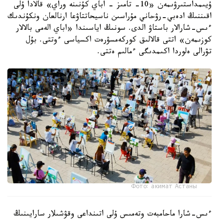
ۇيىمداستىرۋىمەن «10- تامىز - اباي كۇنىنە وراي» قالادا ۇلى
اقىننىڭ ادەبي-رۋحاني مۇراسىن ناسيحاتتاۋعا ارنالعان ونكۇندىك
ءىس-شارالار باستاۋ الدى. سونىڭ اياسىندا «اباي الەمى بالالار
كوزىمەن» اتتى قالالىق كوركەمسۋرەت اكسياسى ءوتتى. بۇل
تۋرالى ەلوردا اكىمدىگى ءمالىم ەتتى.
Фото: акимат Астаны
ءىس-شارا ماحامبەت وتەمىس ۇلى اتىنداعى وقۋشىلار سارايىنىڭ