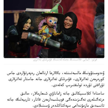
فوتو: الماتى قالاسىنىڭ مەملەكەتتىك قۋىرشاق تەاترى
ۆەدومستۆونىڭ مالىمەتىنشە، بالالارعا ارنالعان رەپەرتۋاردى جاس
كورەرمەن تەاترلارى، قۋىرشاق تەاترلارى جانە جاستار تەاترلارى
تۇراقتى تۇردە تولىقتىرىپ كەلەدى.
ساحنادا كلاسسيكالىق جانە زاماناۋي شىعارمالار، حالىق
ەرتەگىلەرى نەگىزىندەگى قويىلىمدارمەن قاتار، تاربيەلىك جانە
تانىمدىق مازمۇنداعى سپەكتاكلدەر ۇسىنىلادى.