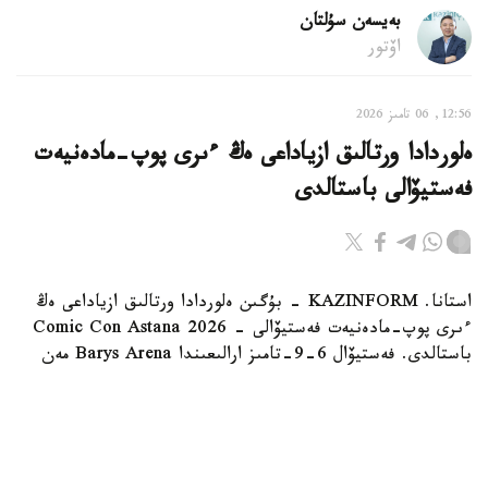
بەيسەن سۇلتان
اۆتور
12:56, 06 تامىز 2026
ەلوردادا ورتالىق ازياداعى ەڭ ءىرى پوپ-مادەنيەت
فەستيۆالى باستالدى
استانا. KAZINFORM - بۇگىن ەلوردادا ورتالىق ازياداعى ەڭ
ءىرى پوپ-مادەنيەت فەستيۆالى - Comic Con Astana 2026
باستالدى. فەستيۆال 6-9-تامىز ارالىعىندا Barys Arena مەن
«الاۋ» مۇز سارايىندا ءوتىپ جاتىر.