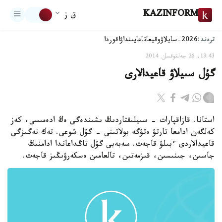
KAZINFORM
ق ز
ترەند:
2026-سايلاۋ
وقيعا
تاعايىنداۋ
اقوردا
13:43, 26 جەلتوقسان 2014
گۇل سىيلاۋ قاعيدالارى
استانا. قازاقپارات - سىيلىقتاردىڭ ىشىندەگى ەڭ ادەمىسى، كەز
كەلگەن ادامعا تارتۋ ەتۋگە بولاتىنى - گۇل شوعى. تەك نەگىزگى
قاعيدالاردى ءبىلۋ قاجەت. سەبەبى گۇل تاڭداعاندا ادامنىڭ
جاسىن، جىنىسىن، قىزمەتىن، تالعامىن ەسكەرۋىڭىز قاجەت.