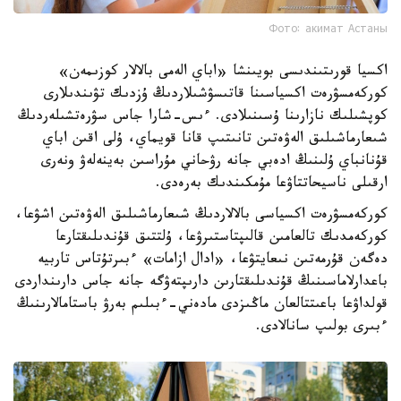
Фото: акимат Астаны
اكسيا قورىتىندىسى بويىنشا «اباي الەمى بالالار كوزىمەن»
كوركەمسۋرەت اكسياسىنا قاتىسۋشىلاردىڭ ۇزدىك تۋىندىلارى
كوپشىلىك نازارىنا ۇسىنىلادى. ءىس-شارا جاس سۋرەتشىلەردىڭ
شىعارماشىلىق الەۋەتىن تانىتىپ قانا قويماي، ۇلى اقىن اباي
قۇنانباي ۇلىنىڭ ادەبي جانە رۋحاني مۇراسىن بەينەلەۋ ونەرى
ارقىلى ناسيحاتتاۋعا مۇمكىندىك بەرەدى.
كوركەمسۋرەت اكسياسى بالالاردىڭ شىعارماشىلىق الەۋەتىن اشۋعا،
كوركەمدىك تالعامىن قالىپتاستىرۋعا، ۇلتتىق قۇندىلىقتارعا
دەگەن قۇرمەتىن نىعايتۋعا، «ادال ازامات» ءبىرتۇتاس تاربيە
باعدارلاماسىنىڭ قۇندىلىقتارىن دارىپتەۋگە جانە جاس دارىنداردى
قولداۋعا باعىتتالعان ماڭىزدى مادەني-ءبىلىم بەرۋ باستامالارىنىڭ
ءبىرى بولىپ سانالادى.