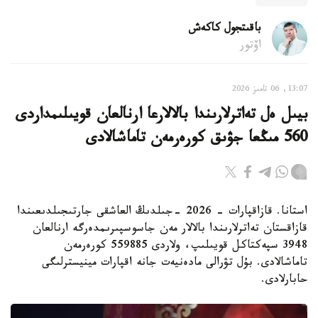
باقىتجول كاكەش
اۆتور
13:07, 06 تامىز 2026
بيىل ەل تەاترلارىندا بالالارعا ارنالعان قويىلىمداردى
560 مىڭعا جۋىق كورەرمەن تاماشالادى
استانا. قازاقپارات - 2026 -جىلدىڭ العاشقى جارتىجىلدىعىندا
قازاقستان تەاترلارىندا بالالار مەن جاسوسپىرىمدەرگە ارنالعان
3948 سپەكتاكل قويىلىپ، ولاردى 559885 كورەرمەن
تاماشالادى. بۇل تۋرالى مادەنيەت جانە اقپارات مينيسترلىگى
حابارلادى.