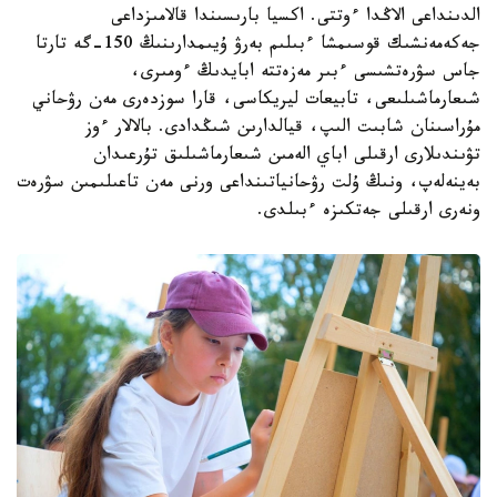
الدىنداعى الاڭدا ءوتتى. اكسيا بارىسىندا قالامىزداعى
جەكەمەنشىك قوسىمشا ءبىلىم بەرۋ ۇيىمدارىنىڭ 150-گە تارتا
جاس سۋرەتشىسى ءبىر مەزەتتە ابايدىڭ ءومىرى،
شىعارماشىلىعى، تابيعات ليريكاسى، قارا سوزدەرى مەن رۋحاني
مۇراسىنان شابىت الىپ، قيالدارىن شىڭدادى. بالالار ءوز
تۋىندىلارى ارقىلى اباي الەمىن شىعارماشىلىق تۇرعىدان
بەينەلەپ، ونىڭ ۇلت رۋحانياتىنداعى ورنى مەن تاعىلىمىن سۋرەت
ونەرى ارقىلى جەتكىزە ءبىلدى.