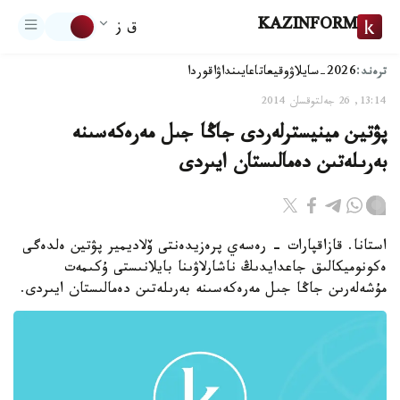
KAZINFORM
ق ز
ترەند:
2026-سايلاۋ
وقيعا
تاعايىنداۋ
اقوردا
13:14, 26 جەلتوقسان 2014
پۋتين مينيسترلەردى جاڭا جىل مەرەكەسىنە
بەرىلەتىن دەمالىستان ايىردى
استانا. قازاقپارات - رەسەي پرەزيدەنتى ۆلاديمير پۋتين ەلدەگى
ەكونوميكالىق جاعدايدىڭ ناشارلاۋىنا بايلانىستى ۇكىمەت
مۇشەلەرىن جاڭا جىل مەرەكەسىنە بەرىلەتىن دەمالىستان ايىردى.