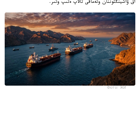
اق ۆاشينگتوننان وتەماقى تالاپ ەتىپ وتىر.
Фото: ЖИ
بۇدان بولەك، قۇراما شتاتتار ايماقتان اسكەرىن شىعارۋى كەرەك.
وداقتاستارىمىزعا دا شابۋىلدى توقتاتۋ قاجەت. سانكسيالار
قۇرساۋىنان بوساتىپ، بۇعاتتالعان اكتيۆتەر قايتارىلعان سوڭ
عانا، ورمۋز بۇعازى ارقىلى كەمە قاتىناسىن قالپىنا كەلتىرەمىز -
دەيدى.