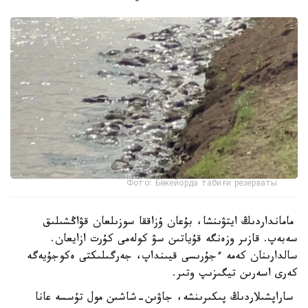
Фото: Бөкейорда табиғи резерваты
مامانداردىڭ ايتۋىنشا، بۇعان ۇزاققا سوزىلعان قۋاڭشىلىق
سەبەپ. قازىر وزەنگە قۇياتىن سۋ كولەمى كۇرت ازايعان.
سالدارىنان كەمە ءجۇرىسى قيىنداپ، جەرگىلىكتى ەكوجۇيەگە
كەرى اسەرىن تيگىزىپ وتىر.
ساراپشىلاردىڭ پىكىرىنشە، جاۋىن-شاشىن مول تۇسسە عانا