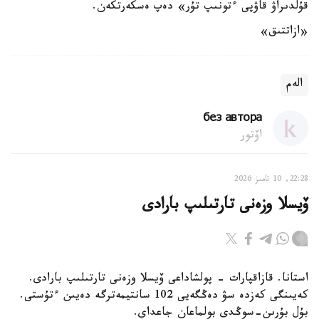
قۇلدىراۋ قاۋپى ءتونىپ تۇر» دەپ ەسكەرتكەن.
«ازاتتىق»
الەم
без автора
اۆتور
22:28, 10 تامىز 2026
ۆيسلا وزەنى تارتىلىپ بارادى
استانا. قازاقپارات - پولشاداعى ۆيسلا وزەنى تارتىلىپ بارادى.
كەيىنگى كەزدە سۋ دەڭگەيى 102 سانتيمەترگە دەيىن ءتۇستى.
بۇل بۇرىن-سوڭدى بولماعان جاعداي.