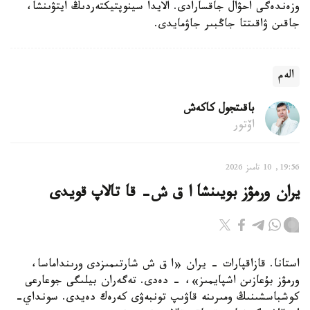
وزەندەگى احۋال جاقسارادى. الايدا سينوپتيكتەردىڭ ايتۋىنشا،
جاقىن ۋاقىتتا جاڭبىر جاۋمايدى.
الەم
باقىتجول كاكەش
اۆتور
19:56, 10 تامىز 2026
يران ورمۋز بويىنشا ا ق ش- قا تالاپ قويدى
استانا. قازاقپارات - يران «ا ق ش شارتىمىزدى ورىنداماسا،
ورمۋز بۇعازىن اشپايمىز»، - دەدى. تەگەران بيلىگى جوعارعى
كوشباسشىنىڭ ومىرىنە قاۋىپ تونبەۋى كەرەك دەيدى. سونداي-