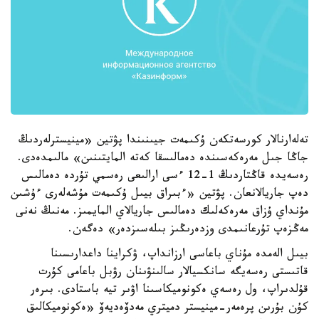
تەلەارنالار كورسەتكەن ۇكىمەت جيىنىندا پۋتين «مينيسترلەردىڭ
جاڭا جىل مەرەكەسىندە دەمالىسقا كەتە المايتىنىن» مالىمدەدى.
رەسەيدە قاڭتاردىڭ 1-12 ءسى ارالىعى رەسمي تۇردە دەمالىس
دەپ جاريالانعان. پۋتين «ءبىراق بيىل ۇكىمەت مۇشەلەرى ءۇشىن
مۇنداي ۇزاق مەرەكەلىك دەمالىس جاريالاي المايمىز. مەنىڭ نەنى
مەڭزەپ تۇرعانىمدى وزدەرىڭىز بىلەسىزدەر» دەگەن.
بيىل الەمدە مۇناي باعاسى ارزانداپ، ۋكراينا داعدارىسىنا
قاتىستى رەسەيگە سانكسيالار سالىنۋىنان رۋبل باعامى كۇرت
قۇلدىراپ، ول رەسەي ەكونوميكاسىنا اۋىر تيە باستادى. بىرەر
كۇن بۇرىن پرەمەر-مينيستر دميتري مەدۆەديەۆ «ەكونوميكالىق