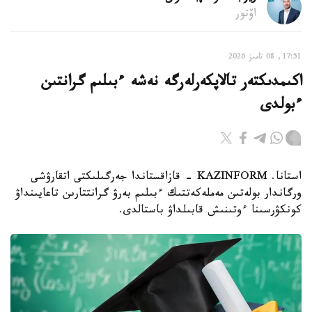
اۆتور
17:51, 08 تامىز 2026
اكىمدىكتەر تالاپكەرلەرگە نەشە ءبىلىم گرانتىن
ءبولدى
استانا. KAZINFORM - قازاقستاندا جەرگىلىكتى اتقارۋشى
ورگاندار بولەتىن مەملەكەتتىك ءبىلىم بەرۋ گرانتتارىن تاعايىنداۋ
كونكۋرسىنا ءوتىنىش قابىلداۋ باستالدى.