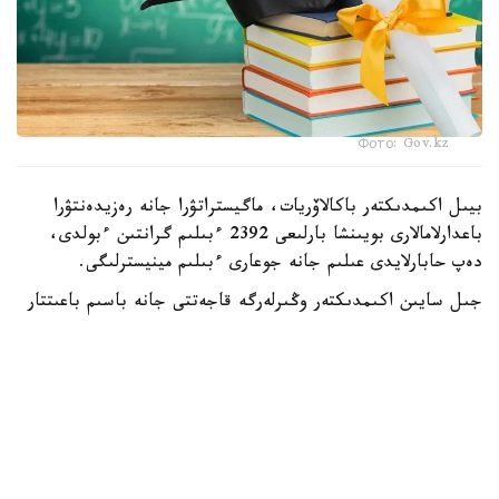
Фото: Gov.kz
بيىل اكىمدىكتەر باكالاۆريات، ماگيستراتۋرا جانە رەزيدەنتۋرا
باعدارلامالارى بويىنشا بارلىعى 2392 ءبىلىم گرانتىن ءبولدى،
دەپ حابارلايدى عىلىم جانە جوعارى ءبىلىم مينيسترلىگى.
جىل سايىن اكىمدىكتەر وڭىرلەرگە قاجەتتى جانە باسىم باعىتتار
بويىنشا مامانداردى ماقساتتى دايارلاۋ ءۇشىن ءبىلىم بەرۋ
گرانتتارىن ۇسىنادى.
- بيىل جەرگىلىكتى اتقارۋشى ورگاندار باكالاۆريات، ماگيستراتۋرا
جانە رەزيدەنتۋرا باعدارلامالارى بويىنشا وقۋعا 2392 ءبىلىم بەرۋ
گرانتىن ءبولدى،-دەلىنگەن مينيسترلىك حابارلاماسىندا.
ەڭ كوپ گرانت استانا قالاسىندا قاراستىرىلعان - 303.