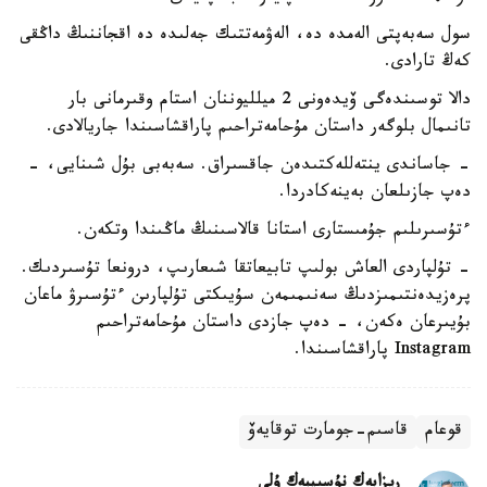
سول سەبەپتى الەمدە دە، الەۋمەتتىك جەلىدە دە اقجاننىڭ داڭقى
كەڭ تارادى.
دالا توسىندەگى ۆيدەونى 2 ميلليوننان استام وقىرمانى بار
تانىمال بلوگەر داستان مۇحامەتراحىم پاراقشاسىندا جاريالادى.
- جاساندى ينتەللەكتىدەن جاقسىراق. سەبەبى بۇل شىنايى، -
دەپ جازىلعان بەينەكادردا.
ءتۇسىرىلىم جۇمىستارى استانا قالاسىنىڭ ماڭىندا وتكەن.
- تۇلپاردى العاش بولىپ تابيعاتقا شىعارىپ، درونعا تۇسىردىك.
پرەزيدەنتىمىزدىڭ سەنىمىمەن سۇيىكتى تۇلپارىن ءتۇسىرۋ ماعان
بۇيىرعان ەكەن، - دەپ جازدى داستان مۇحامەتراحىم
Instagram پاراقشاسىندا.
قوعام
قاسىم-جومارت توقايەۆ
ريزابەك نۇسىپبەك ۇلى