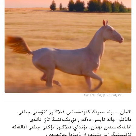
Фото: Кадр из видео
اقجان - وتە سيرەك كەزدەسەتىن قىلاڭبوز ءتۇستى جىلقى.
عاناتلى جانە تابىس دەگەن تۇرىكمەننىڭ تازا قاندى
اقالتەكەسىنەن تۋعان. مۇنداي قىلاڭبوز تۇكتى جىلقى اقالتەكە
تۇقىمىنىڭ ءوز ىشىندە 3 پايىزعا جەتپەيدى.