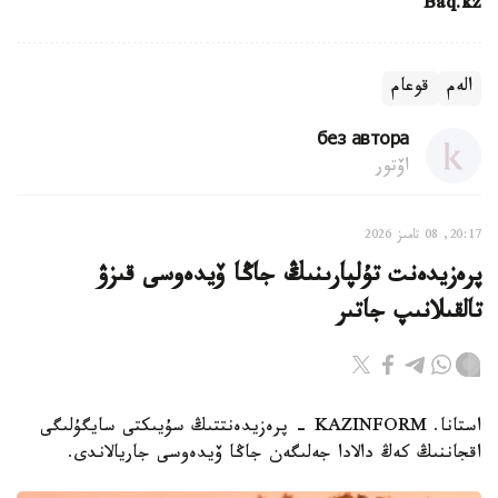
Baq.kz
الەم
قوعام
без автора
اۆتور
20:17, 08 تامىز 2026
پرەزيدەنت تۇلپارىنىڭ جاڭا ۆيدەوسى قىزۋ
تالقىلانىپ جاتىر
استانا. KAZINFORM - پرەزيدەنتتىڭ سۇيىكتى سايگۇلىگى
اقجاننىڭ كەڭ دالادا جەلىگەن جاڭا ۆيدەوسى جاريالاندى.