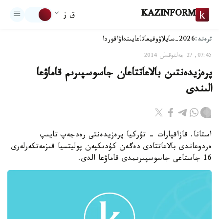
KAZINFORM
ق ز
ترەند:
2026-سايلاۋ
وقيعا
تاعايىنداۋ
اقوردا
07:45, 27 جەلتوقسان 2014
پرەزيدەنتىن بالاعاتتاعان جاسوسپىرىم قاماۋعا
الىندى
استانا. قازاقپارات - تۇركيا پرەزيدەنتى رەدجەپ تايىپ
ەردوعاندى بالاعاتتادى دەگەن كۇدىكپەن پوليتسيا قىزمەتكەرلەرى
16 جاستاعى جاسوسپىرىمدى قاماۋعا الدى.