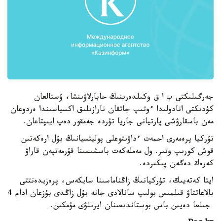
جەرگىلىكتى ب ا ق وكىلدەرىنىڭ حابارلاۋىنشا، ۇستالعان
كۇدىكتى انادولىدا ءوتىپ جاتقان نارازىلىق اكسياسىندا ەردوعان
مەن باسقارۋشى پارتيانى جاريا تۇردە جەمقور دەپ ايىپتاعان.
تۇركيا پرەمەرى احمەت ءداۋىتوعلى پوليتسيانىڭ بۇل ارەكەتىن
قوش كورىپ وتىر. ول مەملەكەت باسشىسىنا قۇرمەتپەن قاراۋ
كەرەك دەگەن پىكىردە.
ايتا كەتەيىك، تۇركيانىڭ زاڭناماسىنا سايكەس، پرەزيدەنتتى
بالاعاتتاۋ قىلمىس بولىپ سانالادى جانە بۇل زاڭدى بۇزعان ادام 4
جىلعا دەيىن باس بوستاندىعىنان ايرىلۋى مۇمكىن.