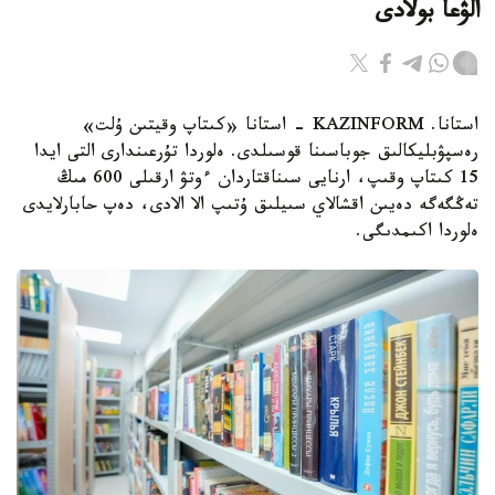
الۋعا بولادى
استانا. KAZINFORM - استانا «كىتاپ وقيتىن ۇلت»
رەسپۋبليكالىق جوباسىنا قوسىلدى. ەلوردا تۇرعىندارى التى ايدا
15 كىتاپ وقىپ، ارنايى سىناقتاردان ءوتۋ ارقىلى 600 مىڭ
تەڭگەگە دەيىن اقشالاي سىيلىق ۇتىپ الا الادى، دەپ حابارلايدى
ەلوردا اكىمدىگى.