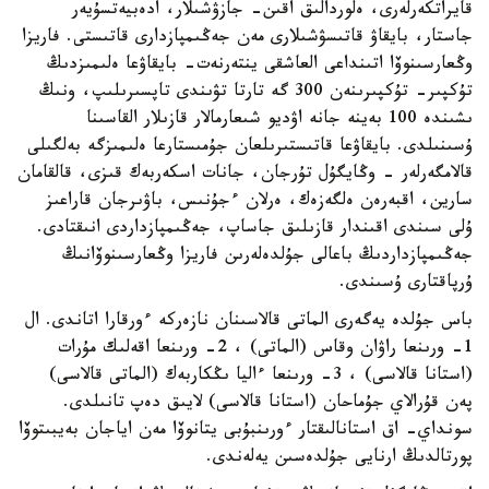
قايراتكەرلەرى، ەلوردالىق اقىن- جازۋشىلار، ادەبيەتسۇيەر
جاستار، بايقاۋ قاتىسۋشىلارى مەن جەڭىمپازدارى قاتىستى. فاريزا
وڭعارسىنوۆا اتىنداعى العاشقى ينتەرنەت- بايقاۋعا ەلىمىزدىڭ
تۇكپىر- تۇكپىرىنەن 300 گە تارتا تۋىندى تاپسىرىلىپ، ونىڭ
ىشىندە 100 بەينە جانە اۋديو شىعارمالار قازىلار القاسىنا
ۇسىنىلدى. بايقاۋعا قاتىستىرىلعان جۇمىستارعا ەلىمىزگە بەلگىلى
قالامگەرلەر - وڭايگۇل تۇرجان، جانات اسكەربەك قىزى، قالقامان
سارين، اقبەرەن ەلگەزەك، ەرلان ءجۇنىس، باۋىرجان قاراعىز
ۇلى سىندى اقىندار قازىلىق جاساپ، جەڭىمپازداردى انىقتادى.
جەڭىمپازداردىڭ باعالى جۇلدەلەرىن فاريزا وڭعارسىنوۆانىڭ
ۇرپاقتارى ۇسىندى.
باس جۇلدە يەگەرى الماتى قالاسىنان نازەركە ءورقارا اتاندى. ال
1- ورىنعا راۋان وقاس (الماتى) ، 2- ورىنعا اقەلىك مۇرات
(استانا قالاسى) ، 3- ورىنعا ءاليا ىڭكاربەك (الماتى قالاسى)
پەن قۇرالاي جۇماحان (استانا قالاسى) لايىق دەپ تانىلدى.
سونداي- اق استانالىقتار ءورىنبۇبى يتانوۆا مەن اياجان بەيبىتوۆا
پورتالدىڭ ارنايى جۇلدەسىن يەلەندى.