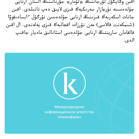
اقىن وڭايگۇل تۇرجاننىڭ «تۇمار» جۋرنالىنىڭ اتىنان ارنايى
جۇلدەسىنە نۇرعازار سەرىكبەك قىزى لايىق دەپ تانىلدى. اقىن
جانات اسكەربەك قىزىنىڭ ارنايى جۇلدەسىن نۇرگۇل ءابسادىقوۆا
(شىمكەنت قالاسى) مەن نۇرزات اقجالبەك قىزى يەلەندى. ال اقىن
قالقامان ساريننىڭ ارنايى جۇلدەسى استانالىق ماديار جاقىپ
الدى.