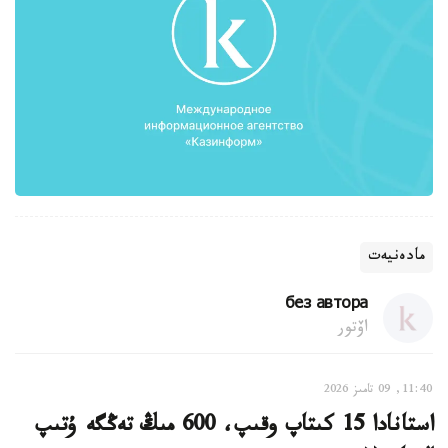
مادەنيەت
без автора
اۆتور
11:40, 09 تامىز 2026
استانادا 15 كىتاپ وقىپ، 600 مىڭ تەڭگە ۇتىپ