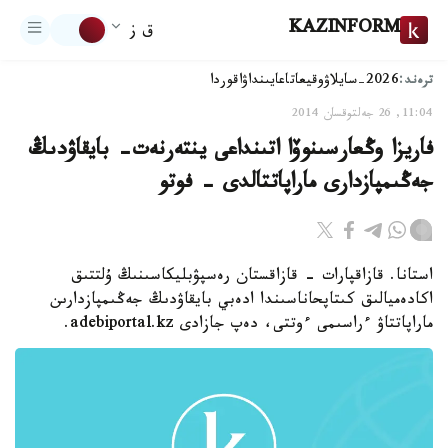
KAZINFORM
ق ز
ترەند:
2026-سايلاۋ
وقيعا
تاعايىنداۋ
اقوردا
11:04, 26 جەلتوقسان 2014
فاريزا وڭعارسىنوۆا اتىنداعى ينتەرنەت- بايقاۋدىڭ
جەڭىمپازدارى ماراپاتتالدى - فوتو
استانا. قازاقپارات - قازاقستان رەسپۋبليكاسىنىڭ ۇلتتىق
اكادەميالىق كىتاپحاناسىندا ادەبي بايقاۋدىڭ جەڭىمپازدارىن
ماراپاتتاۋ ءراسىمى ءوتتى، دەپ جازادى adebiportal.kz.