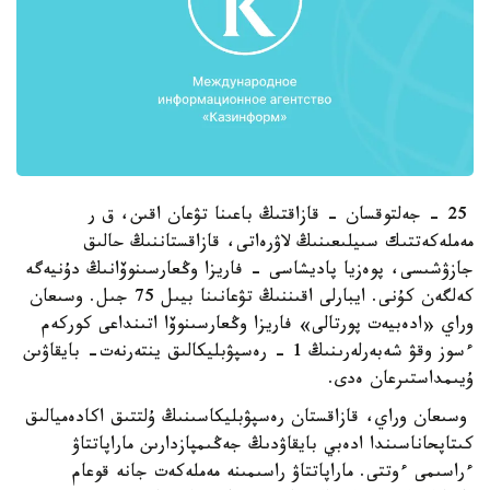
25 - جەلتوقسان - قازاقتىڭ باعىنا تۋعان اقىن، ق ر
مەملەكەتتىك سىيلىعىنىڭ لاۋرەاتى، قازاقستاننىڭ حالىق
جازۋشىسى، پوەزيا پاديشاسى - فاريزا وڭعارسىنوۆانىڭ دۇنيەگە
كەلگەن كۇنى. ايبارلى اقىننىڭ تۋعانىنا بيىل 75 جىل. وسىعان
وراي «ادەبيەت پورتالى» فاريزا وڭعارسىنوۆا اتىنداعى كوركەم
ءسوز وقۋ شەبەرلەرىنىڭ 1 - رەسپۋبليكالىق ينتەرنەت- بايقاۋىن
ۇيىمداستىرعان ەدى.
وسىعان وراي، قازاقستان رەسپۋبليكاسىنىڭ ۇلتتىق اكادەميالىق
كىتاپحاناسىندا ادەبي بايقاۋدىڭ جەڭىمپازدارىن ماراپاتتاۋ
ءراسىمى ءوتتى. ماراپاتتاۋ راسىمىنە مەملەكەت جانە قوعام