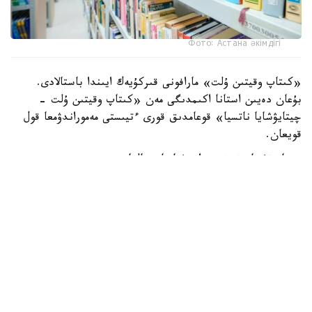
Фото: Астана әкімдігі
«كىتاپ وقيتىن ۇلت» مارافونى قىركۇيەك ايىندا باستالادى.
بۇعان دەيىن استانا اكىمدىگى مەن «كىتاپ وقيتىن ۇلت -
چيتايۋشايا ناتسيا» قوعامدىق قورى ءتيىستى مەموراندۋمعا قول
قويعان.
جوبا وقۋ مادەنيەتىن دامىتۋعا باعىتتالعان.
مارافون شارتى بويىنشا قاتىسۋشىلار التى اي ىشىندە 15 كىتاپ
وقۋى كەرەك. ودان كەيىن ولار وقىعان شىعارمالارى بويىنشا
تەستىلەۋدەن جانە بىرنەشە زياتكەرلىك كۋيزدەن وتەدى.
سىناقتاردىڭ قورىتىندىسى بويىنشا ءار ساناتتاعى ۇزدىك
كوماندالار انىقتالادى.
- ءبىرىنشى ورىنعا - 600 مىڭ تەڭگە، ەكىنشى ورىنعا - 450
مىڭ تەڭگە، ءۇشىنشى ورىنعا 300 مىڭ تەڭگە اقشالاي سىيلىق