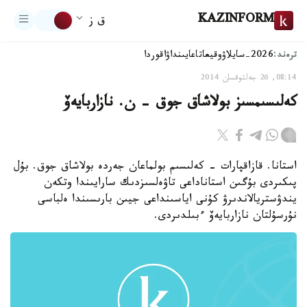
KAZINFORM
ق ز
ترەند:
2026-سايلاۋ
وقيعا
تاعايىنداۋ
اقوردا
08:14, 26 جەلتوقسان 2014
كەلىسىمسىز بولاشاق جوق - ن. نازاربايەۆ
استانا. قازاقپارات - كەلىسىم بولماعان جەردە بولاشاق جوق. بۇل
پىكىردى بۇگىن استاناداعى تاۋەلسىزدىك سارايىندا وتكەن
يندۋستريالاندىرۋ كۇنى اياسىنداعى جيىن بارىسىندا ەلباسى
نۇرسۇلتان نازاربايەۆ ءبىلدىردى.