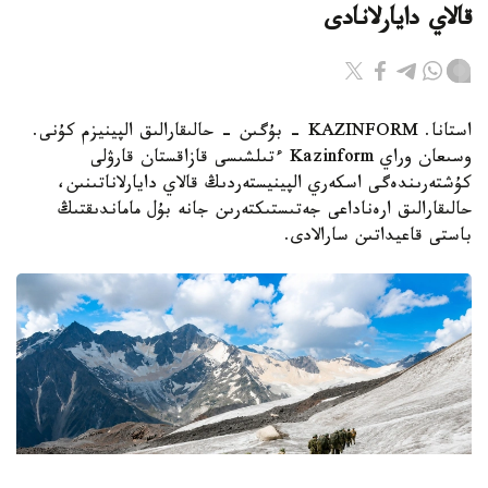
قالاي دايارلانادى
استانا. KAZINFORM - بۇگىن - حالىقارالىق الپينيزم كۇنى.
وسىعان وراي Kazinform ءتىلشىسى قازاقستان قارۋلى
كۇشتەرىندەگى اسكەري الپينيستەردىڭ قالاي دايارلاناتىنىن،
حالىقارالىق ارەناداعى جەتىستىكتەرىن جانە بۇل ماماندىقتىڭ
باستى قاعيداتىن سارالادى.