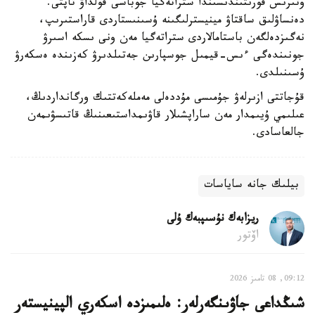
وتىرىس قورىتىندىسىندا ستراتەگيا جوباسى قولداۋ تاپتى.
دەنساۋلىق ساقتاۋ مينيسترلىگىنە ۇسىنىستاردى قاراستىرىپ،
نەگىزدەلگەن باستامالاردى ستراتەگيا مەن ونى ىسكە اسىرۋ
جونىندەگى ءىس-قيمىل جوسپارىن جەتىلدىرۋ كەزىندە ەسكەرۋ
ۇسىنىلدى.
قۇجاتتى ازىرلەۋ جۇمىسى مۇددەلى مەملەكەتتىك ورگانداردىڭ،
عىلىمي ۇيىمدار مەن ساراپشىلار قاۋىمداستىعىنىڭ قاتىسۋىمەن
جالعاسادى.
بيلىك جانە ساياسات
ريزابەك نۇسىپبەك ۇلى
اۆتور
09:12, 08 تامىز 2026
شىڭداعى جاۋىنگەرلەر: ەلىمىزدە اسكەري الپينيستەر