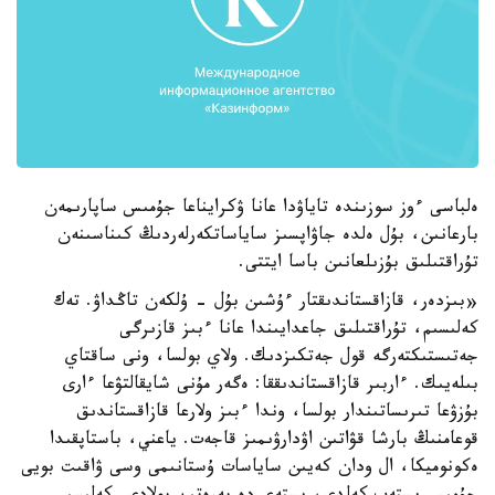
ەلباسى ءوز سوزىندە تاياۋدا عانا ۋكرايناعا جۇمىس ساپارىمەن
بارعانىن، بۇل ەلدە جاۋاپسىز ساياساتكەرلەردىڭ كىناسىنەن
تۇراقتىلىق بۇزىلعانىن باسا ايتتى.
«بىزدەر، قازاقستاندىقتار ءۇشىن بۇل - ۇلكەن تاڭداۋ. تەك
كەلىسىم، تۇراقتىلىق جاعدايىندا عانا ءبىز قازىرگى
جەتىستىكتەرگە قول جەتكىزدىك. ولاي بولسا، ونى ساقتاي
بىلەيىك. ءاربىر قازاقستاندىققا: ەگەر مۇنى شايقالتۋعا ءارى
بۇزۋعا تىرىساتىندار بولسا، وندا ءبىز ولارعا قازاقستاندىق
قوعامنىڭ بارشا قۋاتىن اۋدارۋىمىز قاجەت. ياعني، باستاپقىدا
ەكونوميكا، ال ودان كەيىن ساياسات ۇستانىمى وسى ۋاقىت بويى