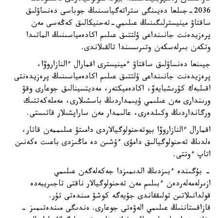
2036-جىلعا دەيىنگى ستراتەگياسىنىڭ جوباسى دەنساۋلىق
ساقتاۋ مينيسترلىگىنىڭ عىلىمي-تەحنيكالىق كەڭەسى مەن
پرەزيدەنت جانىنداعى ۇلتتىق عىلىم اكادەمياسىنىڭ الماتىدا
وتكەن بىرلەسكەن وتىرىسىندا تالقىلاندى.
جيىنعا دەنساۋلىق ساقتاۋ ءمينيسترى اقمارال ءالنازاروۆا،
پرەزيدەنت جانىنداعى ۇلتتىق عىلىم اكادەمياسىنىڭ پرەزيدەنتى
اقىلبەك كۇرىشبايەۆ، اكادەميكتەر، مەديتسينالىق جوعارى وقۋ
ورىندارى مەن عىلىمي ۇيىمداردىڭ باسشىلارى، مەملەكەتتىك
ورگانداردىڭ وكىلدەرى، عالىمدار مەن ساراپشىلار قاتىستى.
اقمارال ءالنازاروۆا بيوتەحنولوگيالاردى دامىتۋ عىلىممەن قاتار،
ەلدىڭ تەحنولوگيالىق دامۋى ءۇشىن دە ماڭىزدى باعىت ەكەنىن
اتاپ ءوتتى.
- بۇگىندە ءبىزدىڭ الدىمىزدا جەكەلەگەن عىلىمي
ازىرلەمەلەردەن ءبىلىم مەن تەحنولوگيالار ناقتى تاجىريبەدە
قولدانىلاتىن تولىققاندى جۇيەگە كوشۋ مىندەتى تۇر.
قازاقستاننىڭ عىلىمي الەۋەتى جوعارى. ەندىگى مىندەتىمىز -