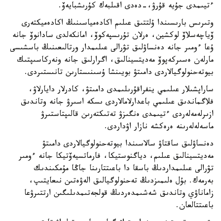
ءتيىمدى جۇيە قۇرۋ،-دەدى اقىلبەك كۇرىشبايەۆ.
وتىرىس بارىسىندا ۇلتتىق عىلىم اكادەمياسىنىڭ اكادەميكتەرى
ۆياچەسلاۆ لوكشين، ەرلان تۇرىسپەكوۆ، امانكەلدى سادانوۆ جانە
ۇعا ءومىر جانە دەنساۋلىق تۋرالى عىلىمدار ورتالىعىنىڭ باسشىسى
مارلەن ەسىركەپوۆ مەديتسينالىق، اگرارلىق جانە ونەركاسىپتىك
بيوتەحنولوگيالاردى دامىتۋ بويىنشا ۇسىنىستارىن تانىستىردى.
ساراپشىلار عىلىمي ينفراقۇرىلىمدى دامىتۋ، كادرلار دايارلاۋ،
فلاگماندىق عىلىمي باعدارلامالاردى ىسكە اسىرۋ جانە وتاندىق
ازىرلەمەلەردى ءتيىمدى ەنگىزۋ تەتىكتەرىن قالىپتاستىرۋ
ماسەلەلەرىنە ەرەكشە نازار اۋداردى.
دەنساۋلىق ساقتاۋ سالاسىندا بيوتەحنولوگيالاردى دامىتۋ
مەديتسينالىق عىلىم، دياگنوستيكا، فارماتسيەۆتيكا جانە ءومىر
تۋرالى عىلىمداردىڭ باسقا دا باعىتتارىنا جاڭا مۇمكىندىك
بەرمەك. بۇل ەلىمىزدىڭ تەحنولوگيالىق الەۋەتىن نىعايتىپ،
زاماناۋي وتاندىق شەشىمدەردىڭ قولجەتىمدىلىگىن ارتتىرۋعا
باعىتتالعان.