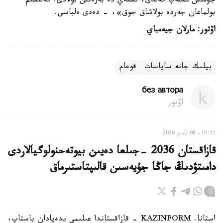
جۇمىس ىستەپ كەلدى، ىستەي دە بەرەتىن بولادى. كەلىسىم
بولماعان جەردە بولاشاق جوق»، - دەدى ەلباسى.
اۆتور: مارلان جيەمباي
بيلىك جانە ساياسات
قوعام
без автора
اۆتور
10:12, 08 تامىز 2026
قازاقستان 2036 -جىلعا دەيىن بيوتەحنولوگيالاردى
دامىتۋدىڭ جاڭا جۇيەسىن قالىپتاستىرماق
استانا. KAZINFORM - قازاقستاندا عىلىمي يدەيادان باستاپ،