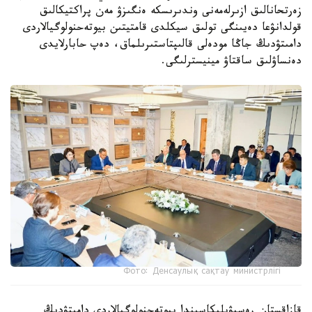
زەرتحانالىق ازىرلەمەنى وندىرىسكە ەنگىزۋ مەن پراكتيكالىق
قولدانۋعا دەيىنگى تولىق سيكلدى قامتيتىن بيوتەحنولوگيالاردى
دامىتۋدىڭ جاڭا مودەلى قالىپتاستىرىلماق، دەپ حابارلايدى
دەنساۋلىق ساقتاۋ مينيسترلىگى.
Фото: Денсаулық сақтау министрлігі
قازاقستان رەسپۋبليكاسىندا بيوتەحنولوگيالاردى دامىتۋدىڭ