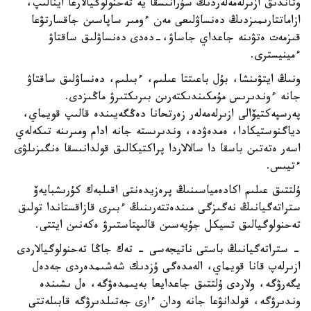
وتاندىق ازىرلەمەلەردىڭ سۇرانىسقا يە تەحنولوگيالارعا اينالىپ،
ازاماتتارىمىزدىڭ دەنساۋلىعى مەن ءومىر ساپاسىن جاقسارتۋعا
قىزمەت ەتۋىنە جاعداي جاساۋ،-دەدى دەنساۋلىق ساقتاۋ
ءمينيسترى.
ونىڭ ايتۋىنشا، بۇل باعىتتا عىلىم، ءبىلىم، دەنساۋلىق ساقتاۋ
جانە ءوندىرىس مۇمكىندىكتەرىن بىرىكتىرۋ ماڭىزدى.
پەرسپەكتيۆالى ازىرلەمەلەر زەرتحانا دەڭگەيىندە قالىپ قويماي،
دياگنوستيكادا، ەمدەۋدە، وندىرىستە جانە ادام ومىرىنە تىكەلەي
اسەر ەتەتىن باسقا دا سالالاردا پراكتيكالىق قولدانىسقا ەنگىزىلۋى
ءتيىس.
ۇلتتىق عىلىم اكادەمياسىنىڭ پرەزيدەنتى اقىلبەك كۇرىشبايەۆ
ستراتەگيانىڭ نەگىزگى مىندەتتەرىنىڭ ءبىرى قازاقستاندا تولىق
تەحنولوگيالىق تسيكل جۇيەسىن قالىپتاستىرۋ ەكەنىن ايتتى.
- ستراتەگيانىڭ باستى ناتيجەسى - تەك جاڭا تەحنولوگيالاردى
ازىرلەپ قانا قويماي، الەمدەگى ۇزدىك شەشىمدەردى جەدەل
يگەرۋگە، ولاردى ۇلتتىق جاعدايعا بەيىمدەۋگە، ەل ىشىندە
وندىرۋگە، قولدانۋعا جانە ودان ءارى جەتىلدىرۋگە قابىلەتتى