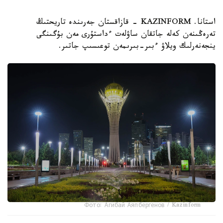
استانا. KAZINFORM - قازاقستان جەرىندە تاريحتىڭ
تەرەڭىنەن كەلە جاتقان ساۋلەت ءداستۇرى مەن بۇگىنگى
ينجەنەرلىك ويلاۋ ءبىر-بىرىمەن توعىسىپ جاتىر.
Фото: Агибай Аяпбергенов / Kazinform