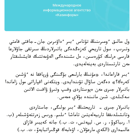
ول حالىق ءومىرىنىڭ تۇتاس ءبىر ءداۋىرىن جان-جاقتى قامتي
وتىرىپ، سول تاريحي كەزەڭدەگى باتىرلاردىڭ سىرتقى جاۋلارعا
قارسى ەرلىك كۇرەسىن، ەل ىشىندەگى الەۋمەتتىك قايشىلىقتار
مەن تارتىستاردى بەينەلەيدى.
ءبىر قاراعاندا، «مۇنىڭ بارلىعى بۇگىنگى ۇرپاققا نە ءۇشىن
كەرەك؟» دەگەن ساۋال تۋىندايدى. ويتكەنى اقپاراتى مول زاماندا
باتىرلار جىرى مەن ەپوستاردى وقىپ وتىرۋ ۋاقىت الاتىن
سەكىلدى. شىن مانىندە بۇلاي ەمەس.
باتىرلار جىرى - تاريحتىڭ ءبىر بولىگى، جاستاردى
وتانشىلدىققا تاربيەلەيتىن تاماشا ءىلىم. ورىس زەرتتەۋشىلەر (ب.
ا. رىباكوۆ، ر. س. ليپەتس، ت. ب.) جانە كەيبىر قازاق
عالىمدارى (الكەي مارعۇلان، اۋەلبەك قوڭىراتبايەۆ، ت. ب.)