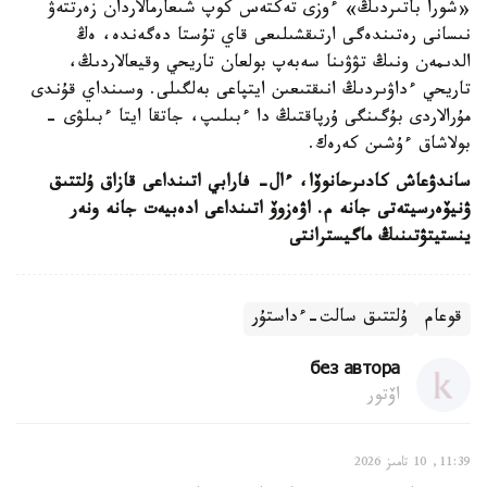
«شورا باتىردىڭ» ءوزى تەكتەس كوپ شىعارمالاردان زەرتتەۋ
نىسانى رەتىندەگى ارتىقشىلىعى قاي تۇستا دەگەندە، ەڭ
الدىمەن ونىڭ تۋۋىنا سەبەپ بولعان تاريحي وقيعالاردىڭ،
تاريحي ءداۋىردىڭ انىقتىعىن ايتپاعى بەلگىلى. وسىنداي قۇندى
مۇرالاردى بۇگىنگى ۇرپاقتىڭ دا ءبىلىپ، جاتقا ايتا ءبىلۋى -
بولاشاق ءۇشىن كەرەك.
ساندۋعاش كادىرحانوۆا، ءال- فارابي اتىنداعى قازاق ۇلتتىق
ۋنيۆەرسيتەتى جانە م. اۋەزوۆ اتىنداعى ادەبيەت جانە ونەر
ينستيتۋتىنىڭ ماگيسترانتى
قوعام
ۇلتتىق سالت-ءداستۇر
без автора
اۆتور
11:39, 10 تامىز 2026