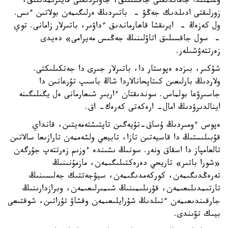
ۇعىمىندا جاماندىقتى جاقسىلىق، جاۋىزدىقتى قايىرىمدىلىق،
زورلىقتى ادىلدىك جەڭۋ - باتىردىڭ ەرلىگىمەن بولاتىن ءىس.
ول كەزەڭ - ايرىقشا قاھارماندىق ءداۋىر، باتىرلار زامانى. توي
- سول جاقسىلىق اتاۋلىنىڭ جەڭىس مەيرامى» دەيدى
زەرتتەۋشىلەر.
شۇكىر، بىزدە ەپوستار دا، باتىرلار جىرى دا جەتكىلىكتى.
ولاردىڭ بارلىعىن كىتاپحانالاردا شاڭ باسىپ تۇرعانىن دا
جاسىرۋعا بولماس. سوندىقتان ءاربىر شىعارمانى ەل يگىلىگىنە
اينالدىرۋدىڭ امال- ارەكەتى كەرەك- اق.
ەپوس ءومىردىڭ ۇساق-تۇيەگىن تاپتىشتەمەيتىن، قانداي
قۇبىلىستىڭ دا قاسيەتىن تازا، تابيعي ولشەممەن تارازىعا سالاتىن
تالعامپاز دا اسقاق ونەر. سونىڭ ىشىندە ءوزىم زەرتتەپ جۇرگەن
«شورا باتىر» تاريحي دەرەكتىلىگىمەن، مازمۇنىنىڭ
تەرەڭدىگىمەن، كوركەمدىگىمەن، سيۋجەتتىك جەلىسىنىڭ
تارتىمدىلىعىمەن، قۇرىلىمىنىڭ شىمىرلىعىمەن، وبرازدارىنىڭ
جارقىندىعىمەن ءتىلدىڭ شۇرايلىعىمەن وقشاۋ تۇراتىن، شوقتىعى
بيىك تۋىندى.