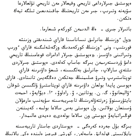
ەپوستىق جىرلارداعى تاريحي وقيعالار مەن تاريحي تۇلعالارعا
سۇيەنە وتىرىپ، جىر مەن تاريحتىڭ جاقىندىعىن تىلگە تيەك
ەتكەن.
باتىرلار جىرى - ەڭ الدىمەن كوركەم شىعارما.
«ول ءوزىنىڭ جانرلىق نىساناسىنا قاراي شىندىقتى وزىنشە
قورىتىپ، ونى ءوزىنىڭ كوركەمدىك وزگەشەلىگىنە قاراي ءورىپ
وتىراتىنى داۋسىز. «ەپوستىق جىرلار ادامزات قوعامىنىڭ تاريحي
دامۋ ۇردىستەرىمەن بىرگە جاساپ كەلەدى. ەپوستىق جىرلاردى
ىشتەي سارالاپ، جانرلىق بەلگىسىنە، شىعۋ داۋىرىنە قاراي
توپتاستىرىپ وتىرۋ عىلىمنىڭ جەتكەن دەڭگەيىن تانىتادى. قازاق
ەپوسىن پايدا بولعان داۋىرىنە قاراي توپتاستىرۋ ۇلگىسىن شوقان
ءۋاليحانوۆ، گ. ن. پوتانين، ۆ. رادلوۆ، ءا. ديۆايەۆ، احمەت
بايتۇرسىنوۆ زەرتتەۋلەرىنىڭ تاجىريبەسىنە سۇيەنىپ مارعۇلان
ۇسىنعان بولاتىن. ول ەپوستى بەس سالاعا بولسە، كەيىننەن
قوڭىراتبايەۆ ەپوستى ون سالاعا بولەدى» دەيدى عالىمدار.
بىزگە بۇل جەردە كەرەگى - ەپوستاردى جاستار تاربيەسىنە
بايلانىستى قولدانۋ. ماسەلەن، كورشى قىرعىز ەلىندە ەكى بالانىڭ