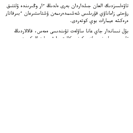
تاۋەلسىزدىك العان جىلداردان بەرى ەلدىڭ ءار وڭىرىندە ۇلتتىق
رۋحتى زاماناۋي قۇرىلىس شەشىمدەرىمەن ۇشتاستىرعان ءبىرقاتار
ەرەكشە عيمارات بوي كوتەردى.
بۇل نىساندار جاي عانا ساۋلەت تۋىندىسى ەمەس، قالالاردىڭ
تاريحي، مادەني جانە ەكونوميكالىق دامۋ جولىنىڭ كورىنىسى
ىسپەتتى. مۇنداي عيماراتتاردىڭ كوبى استانادا شوعىرلانعانىمەن،
الماتى، تۇركىستان، تاراز بەن ماڭعىستاۋدا دا وزىندىك
ساۋلەتىمەن ەرەكشەلەنەتىن نىساندار جەتكىلىكتى. قۇرىلىسشىلار
كۇنى قارساڭىندا Kazinform ەلىمىزدەگى قۇرىلىسى ەرەكشە 10
عيماراتتى توپتاستىردى.
بايتەرەك - استانا
ەلوردانىڭ باستى نىشاندارىنىڭ ءبىرى سانالاتىن «بايتەرەك»
مونۋمەنتى 2002-جىلى اشىلدى. ونىڭ بيىكتىگى 105 مەترگە
جەتەدى، ال باقىلاۋ الاڭى 97 مەتر بيىكتىكتە ورنالاسقان. بۇل
سان 1997-جىلى استانانىڭ الماتىدان اقمولاعا كوشىرىلگەنىن
ەسكە سالادى.