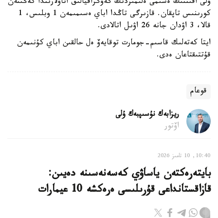
ۇلى اقىننىڭ ەسىمى ەلىمىزدىڭ گەوگرافيالىق اتاۋلارىندا كەڭىنەن
كورىنىس تاپقان. قازىرگى تاڭدا اباي ەسىمىمەن 1 وبلىس، 1
قالا، 3 اۋدان جانە 26 اۋىل اتالادى.
ايتا كەتەلىك قاسىم-جومارت توقايەۆ ەل حالقىن اباي كۇنىمەن
قۇتتىقتاعان ەدى.
قوعام
ريزابەك نۇسىپبەك ۇلى
اۆتور
10:40, 10 تامىز 2026
بايتەرەكتەن ياساۋي كەسەنەسىنە دەيىن:
قازاقستانداعى قۇرىلىسى ەرەكشە 10 عيمارات