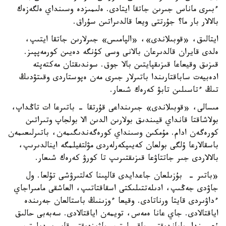
ءبىرى ماناس جىرىن جاتقا ايتادى. ەلىمىزدە وسىنداي ەلگەزەك
بالالار بار ما؟ جۇرتتى ويعا قالدىراتىن سۇراق.
ايتالىق، «قوبىلاندى»، «الپامىس» جىرلارىن جاتقا ايتىپ،
ەلدى قايران قالدىرعان بالانى وسى كۇنگە دەيىن كورمەپپىز.
قىزىق وقيعاعا قىزىقپايتىن بالا جوق. سوندىقتان مەكتەپتە
ادەبيەت ساباقتارىندا باتىرلار جىرى مەن ەپوستاردى وقىتۋدىڭ
تىڭ ءتاسىلىن تابۋ كەرەك شىعار.
مىسالى، «قوبىلاندى» جىرىنداعى قۇرتقا - باتىرعا ات تاڭداپ،
بولاشاقتا قانداي قيىندىق بولارىن الدىن الا بولجاپ وتىراتىن
كورەگەن ادام. مۇمكىن وسىنداي كورەگەندىگىمەن، باتىرلىعىمەن
باسقالارعا ۇلگى بولعان كەيىپكەرلەردى مۋلتفيلمگە اينالدىرىپ،
بالالاردى جىر جاتتاۋعا قىزىقتىرىپ تا كورۋ كەرەك شىعار.
«باتىر - بۇزىلعان جاعدايدى قالپىنا كەلتىرۋشى تۇلعا. ول
جاۋدى جەڭىپ، ادىلەتتىلىكتى اسقاقتاتىپ، العاشقى مامىراجاي
ءداۋىردى قايتا ورناتادى. وقيعا ءوزىنىڭ باستالعان جەرىندە
اياقتالادى. جاي عانا ەمەس، تويمەن اياقتالادى. سەبەبى حالىق