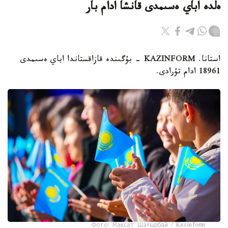
ەلدە اباي ەسىمدى قانشا ادام بار
استانا. KAZINFORM - بۇگىندە قازاقستاندا اباي ەسىمدى
18961 ادام تۇرادى.
Фото: Мақсат Шағырбай / Kazinform