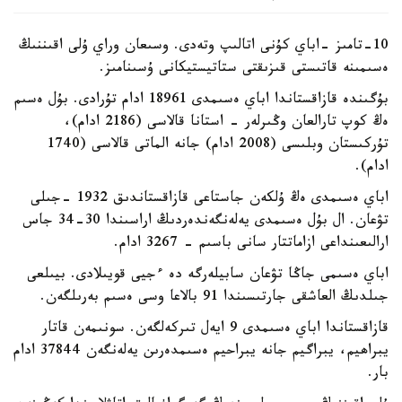
10-تامىز -اباي كۇنى اتالىپ وتەدى. وسىعان وراي ۇلى اقىننىڭ
ەسىمىنە قاتىستى قىزىقتى ستاتيستيكانى ۇسىنامىز.
بۇگىندە قازاقستاندا اباي ەسىمدى 18961 ادام تۇرادى. بۇل ەسىم
ەڭ كوپ تارالعان وڭىرلەر - استانا قالاسى (2186 ادام)،
تۇركىستان وبلىسى (2008 ادام) جانە الماتى قالاسى (1740
ادام).
اباي ەسىمدى ەڭ ۇلكەن جاستاعى قازاقستاندىق 1932 -جىلى
تۋعان. ال بۇل ەسىمدى يەلەنگەندەردىڭ اراسىندا 30-34 جاس
ارالىعىنداعى ازاماتتار سانى باسىم - 3267 ادام.
اباي ەسىمى جاڭا تۋعان سابيلەرگە دە ءجيى قويىلادى. بيىلعى
جىلدىڭ العاشقى جارتىسىندا 91 بالاعا وسى ەسىم بەرىلگەن.
قازاقستاندا اباي ەسىمدى 9 ايەل تىركەلگەن. سونىمەن قاتار
يبراھيم، يبراگيم جانە يبراحيم ەسىمدەرىن يەلەنگەن 37844 ادام
بار.