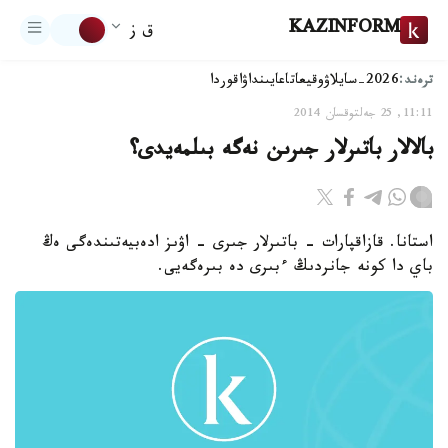
KAZINFORM
ق ز
ترەند:
2026-سايلاۋ
وقيعا
تاعايىنداۋ
اقوردا
11:11, 25 جەلتوقسان 2014
بالالار باتىرلار جىرىن نەگە بىلمەيدى؟
استانا. قازاقپارات - باتىرلار جىرى - اۋىز ادەبيەتىندەگى ەڭ
باي دا كونە جانردىڭ ءبىرى دە بىرەگەيى.