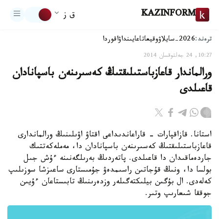
KAZINFORM
ق ز
ترەند:
2026-سايلاۋ
وقيعا
تاعايىنداۋ
اقوردا
10:27, 24 جەلتوقسان 2014
ورالماندار قاعازباستىلىقتىڭ كەسىرىنەن باسپانادان
قاعىلدى
استانا. قازاقپارات - قاراعاندىداعى اقتاۋ اۋىلىنىڭ ورالماندارى
قاعازباستىلىقتىڭ كەسىرىنەن باسپانادان دا، مەملەكەتتىك
جاردەماقىدان دا قاعىلدى. پاتەردىڭ بەرىلگەنىنە ءۇش جىل
بولسا دا، ونىڭ قۇجاتىن راسىمدەۋ جۇمىستارى ساعىزشا سوزىلىپ
كەلەدى. ال بۇگىن بيلىكتەگىلەر وزدەرىنىڭ تابىستاعان ءۇيىن
جوققا شىعارىپ وتىر.