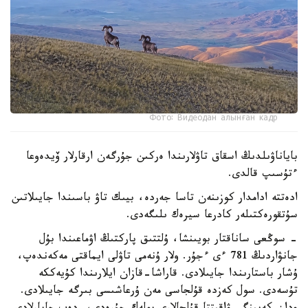
Фото: Видеодан алынған кадр
باياناۋىلدىڭ اسقاق تاۋلارىندا ەركىن جۇرگەن ارقارلار ۆيدەوعا
ءتۇسىپ قالدى.
ادەتتە ادامدار كوزىنەن تاسا جەردە، بيىك تاۋ باسىندا جايىلاتىن
سۇتقورەكتىلەر كادرعا سيرەك ىلىگەدى.
- سوڭعى ساناقتار بويىنشا، ۇلتتىق پاركتىڭ اۋماعىندا بۇل
جانۋاردىڭ 781 ءى ءجۇر. ولار ۇنەمى تاۋلى ايماقتى مەكەندەپ،
ۇشار باستارىندا جايىلادى. قاراشا-قازان ايلارىندا كۇيەككە
تۇسەدى. سول كەزدە قۇلجاسى مەن ۇرعاشىسى بىرگە جايىلادى.