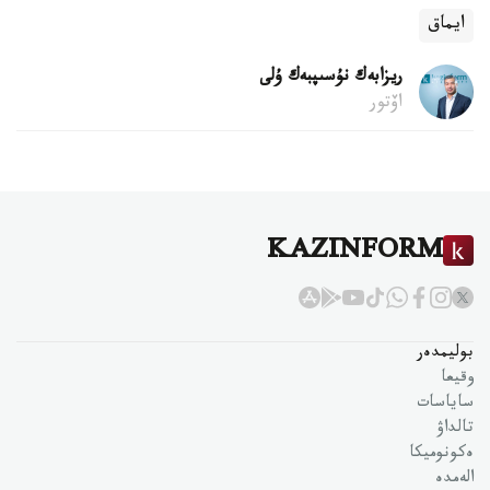
ايماق
ريزابەك نۇسىپبەك ۇلى
اۆتور
KAZINFORM
بوليمدەر
وقيعا
ساياسات
تالداۋ
ەكونوميكا
الەمدە