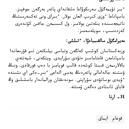
ءبىز تۇيمەگۇل سەرىكوۆاعا ەشقانداي پاتەر بەرگەن جوقپىز.
باسپاناعا ءوزى كىرىپ العان بولار. ءبىراق ونى تەكسەرىستىڭ
ناتيجەسىندە بىلەتىن بولامىز. ول كىسىمەن جاقىن كۇندەرى
كەزدەسىپ، سويلەسەمىز.
مەيرامگۇل سالقىمباەۆا، ءتىلشى:
وزبەكستاننان كوشىپ كەلگەن وتباسى بيلىكتەن تىم قۇرىعاندا
باسپانامەن قامتاماسىز ەتۋدى سۇرايدى. ويتكەنى، شيەتتەي
بالالارىمەن قىستا كوشەدە قالىپ قويامىز با دەپ قورقادى. ونىڭ
ۇستىنە جالدامالى پاتەردىڭ يەسى الداعى ءبىر-ەكى اي ىشىندە
ءۇيدى بوساتۋدى سۇراپتى. سوندىقتان ورالماندار باسشىلىق وڭ
قاباق تانىتادى دەگەن ۇمىتتە.
31- ارنا
قوعام
ايماق