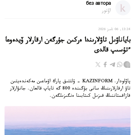
без автора
اۆتور
13:24, 06 تامىز 2026
باياناۋىل تاۋلارىندا ەركىن جۇرگەن ارقارلار ۆيدەوعا
ءتۇسىپ قالدى
پاۆلودار. KAZINFORM - ۇلتتىق پارك اۋماعىن مەكەندەيتىن
تاۋ ارقارلارىنىڭ سانى بۇگىندە 800 گە تاياپ قالعان. جانۋارلار
قازاقستاننىڭ قىزىل كىتابىنا ەنگىزىلگەن.