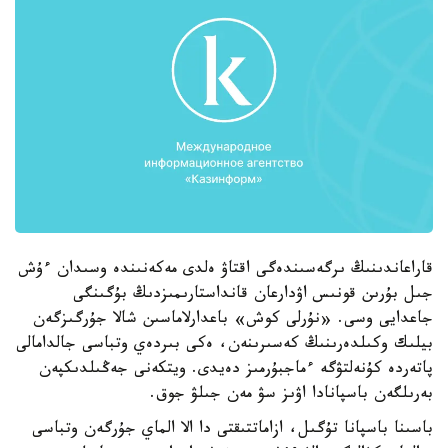
قاراعاندىنىڭ ىرگەسىندەگى اقتاۋ ەلدى مەكەنىندە وسىدان ءۇش
جىل بۇرىن قونىس اۋدارعان قانداستارىمىزدىڭ بۇگىنگى
جاعدايى وسى. «نۇرلى كوش» باعدارلاماسىن شالا جۇرگىزگەن
بيلىك وكىلدەرىنىڭ كەسىرىنەن، ەكى بىردەي وتباسى جالدامالى
پاتەردە كۇنەلتۋگە ءماجبۇرمىز دەيدى. ويتكەنى جەڭىلدىكپەن
بەرىلگەن باسپانادا اۋىز سۋ مەن جىلۋ جوق.
باسىنا باسپانا تۇگىل، ازاماتتىقتى دا الا الماي جۇرگەن وتباسى