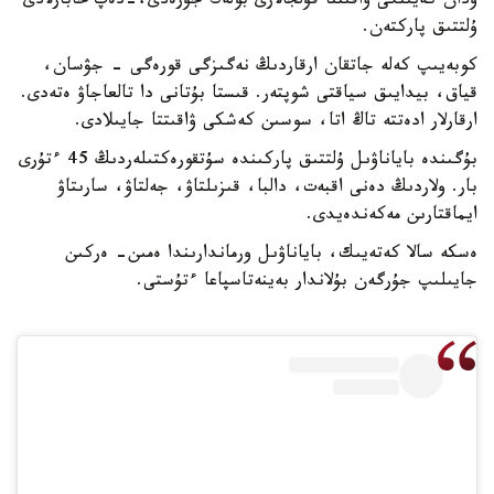
ودان كەيىنگى ۋاقىتتا قۇلجالارى بولەك جۇرەدى،-دەپ حابارلادى
ۇلتتىق پاركتەن.
كوبەيىپ كەلە جاتقان ارقاردىڭ نەگىزگى قورەگى - جۋسان،
قياق، بيدايىق سياقتى شوپتەر. قىستا بۇتانى دا تالعاجاۋ ەتەدى.
ارقارلار ادەتتە تاڭ اتا، سوسىن كەشكى ۋاقىتتا جايىلادى.
بۇگىندە باياناۋىل ۇلتتىق پاركىندە سۇتقورەكتىلەردىڭ 45 ءتۇرى
بار. ولاردىڭ دەنى اقبەت، دالبا، قىزىلتاۋ، جەلتاۋ، سارىتاۋ
ايماقتارىن مەكەندەيدى.
ەسكە سالا كەتەيىك، باياناۋىل ورماندارىندا ەمىن- ەركىن
جايىلىپ جۇرگەن بۇلاندار بەينەتاسپاعا ءتۇستى.