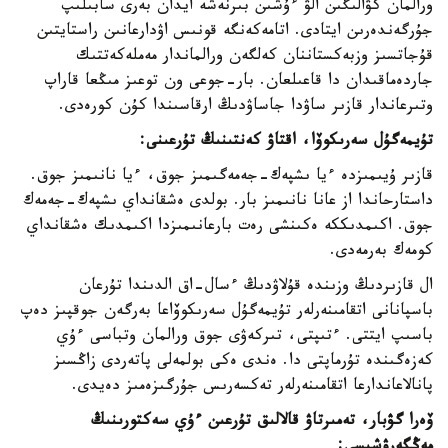
ورالمان كۋالىگىن الۋ ءۇشىن بىرنەشە ايدان بەرى سابىلىپ
جۇرگەندەرىن ايتادى. اتامەكەنگە قونىس اۋدارعانىن راستايتىن
قۇجاتسىز وزبەكستاننان كەلگەن ورالماندار مەملەكەتتىك
جاردەماقىدان دا قاعىلعان. بار-جوعى ون توعىز مىڭعا قاراپ
وتىرعاندار قازىر ساۋدا جاساۋدىڭ ارقاسىندا كۇن كورەدى.
تۇيمەگۇل سەرىكوۆا، اقتاۋ كەنتىنىڭ تۇرعىنى:
قازىر ۇيىمىزدە ءيا ىشپەك-جەمەگىمىز جوق، ءيا نانىمىز جوق.
داستارحاندا از عانا نانىمىز بار. بولدى ەشقانداي ىشپەك-جەمەك
جوق. اكىمدىككە ەكىنشى رەت بارعانىمىزدا اكىمدىك ەشقانداي
كومەك بەرمەدى.
ال قازىردىڭ وزىندە قۇلاۋدىڭ ءسال-اق الدىندا تۇرعان
باسپانانى اتقامىنەرلەر تۇيمەگۇل سەرىكوۆاعا بەرگەن جوقپىز دەپ
باسىپ ايتتى. ءتىپتى، تىركەۋى جوق ورالمان وتباسى ءۇي
كەزەگىندە تۇرماپتى دا. ەندى ەكى بولمەلى پاتەردى زاڭسىز
پانالاعاندارعا اتقامىنەرلەر تەكسەرىس جۇرگىزەمىز دەيدى.
ۆەرا گۋبار، تەمىرتاۋ قالالىق تۇرعىن ءۇي سەكتورىنىڭ
مەڭگەرۋشىسى: