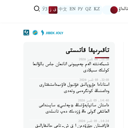
الداۋ
KZ
QZ
РУ
EN
中文
ق ز
ЎЗ
تاقىرىپقا قاتىستى
11:55, 06 تامىز 2026
شىمكەنتتە الەم چەمپيونى اتانعان جاس بالۋانعا
كولىك سىيلادى
22:05, 05 تامىز 2026
استانادا ەۋروپالىق فۋتبول قاۋىمداستىقتارى
وداعىنىڭ كونگرەسى وتەدى
14:40, 05 تامىز 2026
داستان ساتپايەۆتىڭ «چەلسي» ساپىنداعى
العاشقى گولى ەڭ ۇزدىك دەپ تانىلدى
14:24, 05 تامىز 2026
قازاقستان جۇزۋدەن ا ق ش-تاعى حالىقارالىق