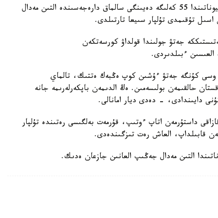
باكۋدە وتكەن جاسوسپىرىمدەر اراسىنداعى الەم چەمپيوناتىندا 55 كەلىگە دەيىنگى سالماق دارەجەسىندە التىن مەدال
اسىل تۇقىمدى تۇلپار سىيعا تارتىلدى.
ىستىككە جەتۋ جولىندا قولداۋ كورسەتكەن
ە العىسىن ءبىلدىردى.
 وسى كۇنگە جەتۋ ءۇشىن كوپ ەڭبەك ەتتىك، تالماي
ستان حالقىمەن بولىسەمىن. ەڭ الدىمەن باپكەرلەرىمە جانە
ۇنى دايىندادى، - دەدى ديار امانالى.
زاقى داستۇرمەن اتاپ ءوتىپ، قۇرمەت بەلگىسى رەتىندە تۇلپار
ەن قابىلداپ، العاش رەت تىزگىندەدى.