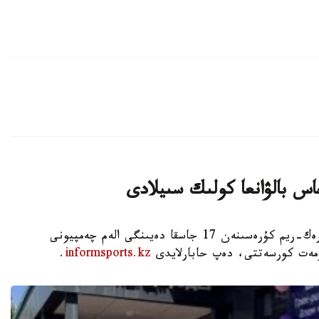
اس بالۋانعا كولىك سىيلادى
استانا. KAZINFORM - شىمكەنت قالاسىندا گرەك-ريم كۇرەسىنەن 17 جاسقا دەيىنگى الەم چەمپيونى
ۇرمەت كورسەتتى، دەپ حابارلايدى
informsports.kz
.