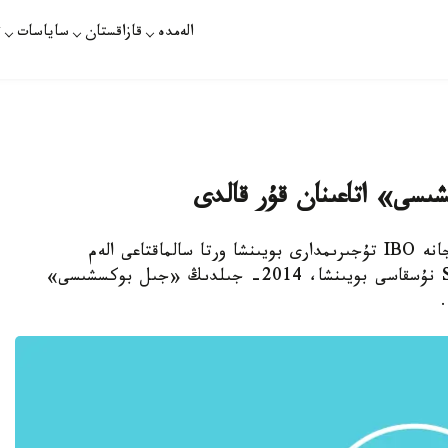
الەمدە
قازاقستان
ساياسات
ت
ى» اتاعىنان قۇر قالدى
استانا. قازاقپارات - كاسىپقوي بوكستان WBA جانە IBO تۇجىرىمدارى بويىنشا ورتا سالماقتاعى الەم
چەمپيونى گەننادي گولوۆكين Sports Illustrated نۇسقاسى بويىنشا، 2014- جىلدىڭ «جىل بوكسشىسى»