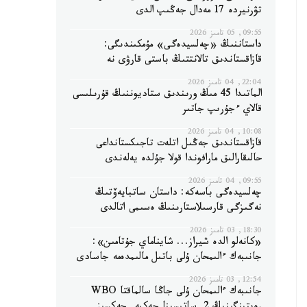
تۋرنيردە 17 مەدال جەڭىپ الدى
09:55, 05 تامىز 2026
داستاننىڭ «چەلسيدەگى» مۇمكىندىگى:
قازاقستاندىق تالانتتىڭ باستى قارۋى نە
22:04, 04 تامىز 2026
الماتىدا 45 مىڭ ورىندىق ستاديوننىڭ قۇرىلىسى
قالاي ءجۇرىپ جاتىر
10:08, 04 تامىز 2026
قازاقستاندىق جەڭىل اتلەت تاجىكستانداعى
حالىقارالىق مارافوندا قولا جۇلدە يەلەندى
09:55, 04 تامىز 2026
چەلسيدەگى باسەكە: داستان ساتبايەۆتىڭ
نەگىزگى قارسىلاستارىنىڭ ەسىمى اتالدى
18:30, 03 تامىز 2026
«كانەلو الدە شيراز... شايناماي جۇتامىن»:
جانىبەك ءالىمحان ۇلى باتىل مالىمدەمە جاسادى
12:54, 03 تامىز 2026
جانىبەك ءالىمحان ۇلى جاڭا سالماقتا WBO