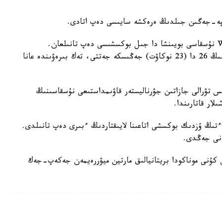
ەسكە سالايىق، بۇعان دەيىن سەرگەي كوۆاليەۆ WBO نۇسقاسى بويىنشا دا جىل بوكسشىسى دەپ تانىلعان.
كوۆاليەۆ كاسىپقوي رينگتە 27 كەزدەسۋ وتكىزىپ، ونىڭ 26 دا (23 نوكاۋت) جەڭىسكە جەتتى، تەك بىرەۋىندە عانا
تۋ كەرەك، كوۆاليەۆ سونداي-اق BWAA بوكس تۋرالى جازاتىن جۋرناليستەر قاۋىمداستىعى نۇسقاسىنىڭ
ار قاتارىندا.
لەسىمىز گەننادي گولوۆكين Sports Illustrated-ءتىڭ ۇزدىك بوكسشى اتاعىنا لايىقتاردىڭ ءبىرى دەپ تانىلدى.
مانى جەڭدى.
ي گولوۆكين 2015-جىلدىڭ 21- اقپان كۇنى موناكودا بريتانيالىق مارتين ميۋررەيمەن جەكەپ-جەك