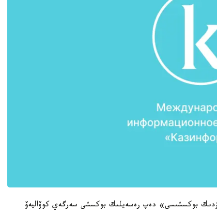
زدىك بوكسشىسى» دەپ رەسەيلىك بوكسشى سەرگەي كوۆاليەۆ