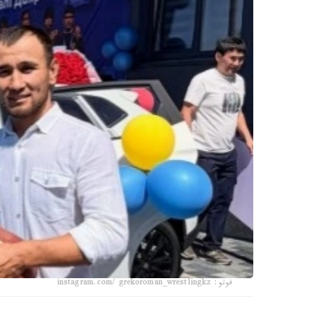
فوتو: instagram.com/ grekoroman_wrestlingkz