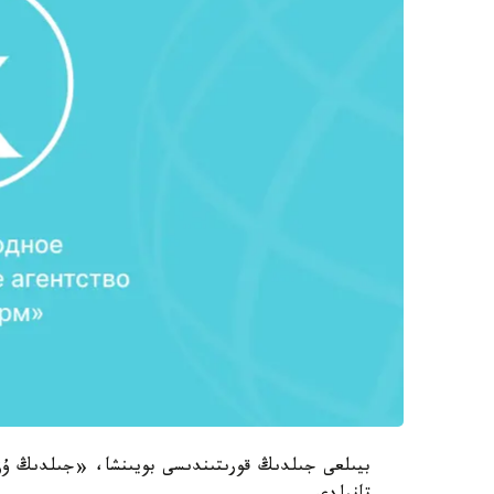
بيىلعى جىلدىڭ قورىتىندىسى بويىنشا، «جىلدىڭ ۇ