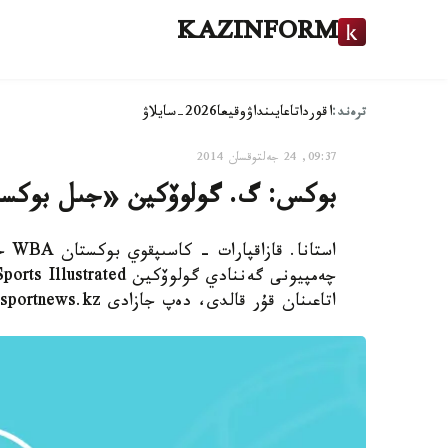
KAZINFORM
ترەند:
اقوردا
تاعايىنداۋ
وقيعا
2026-سايلاۋ
09:37, 24 جەلتوقسان 2014
بوكس: گ. گولوۆكين «جىل بوكسشىس
اتاعىنان قۇر قالدى، دەپ جازادى sportnews.kz.