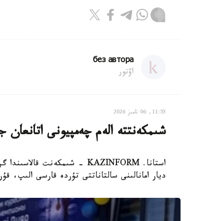
без автора
اۆتور
11:55, 06 تامىز 2026
شىمكەنتتە الەم چەمپيونى اتانعان ج
ديار امانالىنى سالتاناتتى تۇردە قارسى الىپ، ق