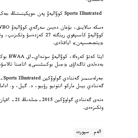
تانىلدى.
Sports Illustrated كوۆاليەۆ پەن حوپكينستىڭ جەكپە-جەگىن جىلدىڭ ەرەكشە سايىسى دەپ اتادى.
«يتجىعىسپەن» اياقتادى.
ايتا كە
بەدەلدى تاڭداۋى «جىل بوكسشىسى» اتاعىنا تالاسۋشىل
جەر
گەننادي بيىل ماركو انتونيو رۋبيو، د. گيل، و. ادا
ەندى گەنناد
وتكىزەدى.
الەم
سپورت