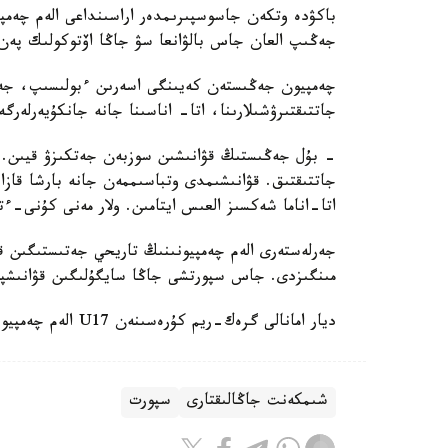
جەڭىپ العان جاس بالۋانعا سۋ جاڭا اۆتوكولىك پەن 
چەمپيون جەڭىستەن كەيىنگى اسەرىن ءبولىسىپ، جەت
جاتتىقتىرۋشىلارىنا، اتا- اناسىنا جانە جانكۇيەرلەرگ
- بۇل جەڭىستىڭ قۋانىشىن سوزبەن جەتكىزۋ قيىن.
جاتتىقتىق. قۋانىشىمدى وتباسىممەن جانە بارشا قازاق
اتا-اناما شەكسىز العىس ايتامىن. ولار مەنى كۇنى-ءت
جەرلەستەرى الەم چەمپيونىنىڭ تاريحي جەتىستىگىن قا
مىنگىزدى. جاس سپورتشى جاڭا سايگۇلىگىن قۋانىشپ
ديار امانالى گرەك-ريم كۇرەسىنەن U17 الەم چەمپيوناتىندا التىن مەدال جەڭىپ العانىن جازعان ەدىك.
شىمكەنت جاڭالىقتارى
سپورت