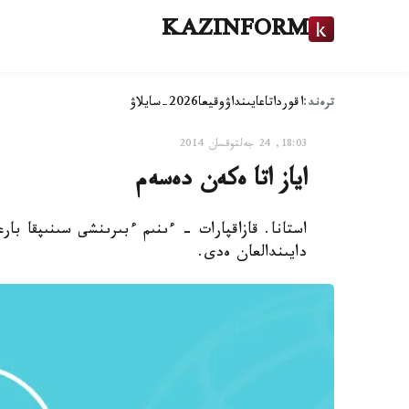
KAZINFORM
ترەند:
اقوردا
تاعايىنداۋ
وقيعا
2026-سايلاۋ
18:03, 24 جەلتوقسان 2014
اياز اتا ەكەن دەسەم
استانا. قازاقپارات - ءىنىم ءبىرىنشى سىنىپقا ب
دايىندالعان ەدى.