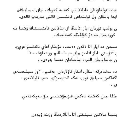
مەت، قولداۋىنان قاناتتانىپ كەتسە كەرەك، «اق سيسانىڭ»
ايعا باسقان ول قولىنداعى قامشىسىن قاتتى سەرمەپ قالدى.
 بولىپ تۇرعان اياز اتانىڭ اق ساقالىن قامشىسىنىڭ ۇشىنا ىلە
ا، كورەرمەن دە دۋ كۇلكىگە كەنەلدىك.
ىمەن دە اياز اتا ەكەن دەسەم، مۇحتار اعاي ەكەنسىز عوي»
ءتۇستى. اياز اتامىز «اق سيسانىڭ» ورىنداۋشىسىنا
ن جالما-جان الىپ، ساحنادان ىعىسا بەردى...
دە سەندەرگە اسقار-اسقار تاۋلاردان جەتىپ، ءوز سىيلىعىمدى
 اكەلگەن سىيلىق قوي. نەگە الدايسىز؟» دەپ قاپالاندى.
ى...
، جاڭا جىل كەشىنە دەگەن قىزىعۋشىلىعى سۋ سەپكەندەي
نىنا سالاتىن سىيلىقتى اتا-انالاردىڭ وزىنە ۇيدەن