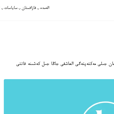
الەمدە
قازاقستان
ساياسات
ت
ارعان جىلى مەكتەپتەگى العاشقى جاڭا جىل كەشىنە قاتتى