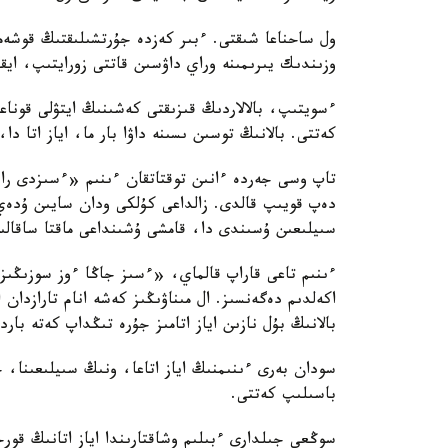
ول ساحناعا شىقتى. ءبىر كەزدە جۇرتشىلىقتىڭ قوشە
وزىندىك يىرىمىنە وراي داۋسىن قاتتى زورايتىپ، ايق
ءسويتىپ، بالالاردىڭ قىزىقتى كەشىنىڭ ايتۋلى قوناعى
كەتتى. بالانىڭ توسىن ىسىنە داۋا بار ما، اياز اتا د
تاپ وسى جەردە ءانىن توقتاتقان ءىنىم «ءسىزدى راس
دەپ قويىپ قالدى. زالداعى كۇلكى ودان سايىن ۇدەي 
سىيلىعىن ۇسىندى دا، قامشى ۇشىنداعى ماقتا ساقالى
ءىنىم تاعى قاراپ قالماي، «ءسىز جاڭا ءوز سوزىڭىز
اكەلدىم دەگەنسىز. ال مىناۋىڭىز كەشە انام تارازدان
بالانىڭ بۇل نازىن اياز اتامىز جۇرە تىڭداپ كەتە بارد
سودان بەرى ءىنىمنىڭ اياز اتاعا، ونىڭ سىيلىعىنا
باسىلىپ كەتتى.
سوڭعى جىلدارى ءبىلىم وشاقتارىندا اياز اتانىڭ قورجى