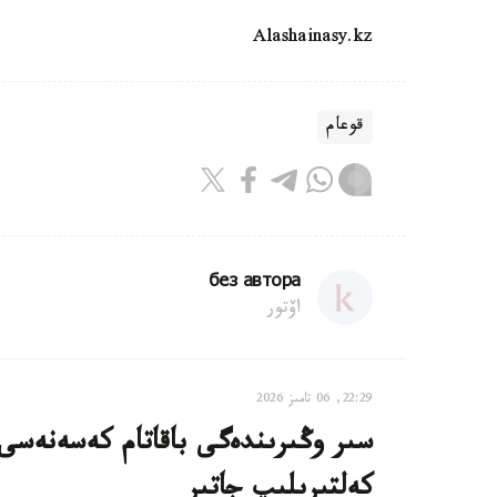
Alashainasy.kz
قوعام
без автора
اۆتور
22:29, 06 تامىز 2026
سىر وڭىرىندەگى باقاتام كەسەنەسى م
كەلتىرىلىپ جاتىر