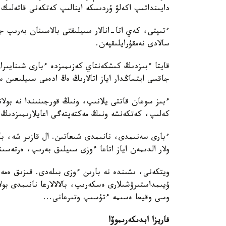
دايىنداتىپ اكەلۋ ۇردىسكە اينالىپ كەتكەنى قاتەلىك
ءتىپتى، كەي اتا-انالار سىيلىقتى بالاسىنان بەرىپ
سالادى نەمقۇرايلىقپەن.
قايتا ءبىزدىڭ كىشكەنتاي كەزىمىزدە ءبارى شىنايىراق 
جاقسى ايتساڭدار اياز اتالارىڭ ەڭ ادەمى سىيلىعىن 
ءبىز سوعان قاتتى يلانىپ، ونىڭ قورجىنىندا نە بولاتىن
كەلىپ، كەتكەنشە ونىڭ مەكتەپتەگى اعايلارىمىزدىڭ ء
ءبارى سەنىمدى، نانىمدى شىعاتىن. ال قازىر شە، بالا
ولار الدىمەن اياز اتاعا ءوزى سىيلىق بەرىپ، ەرتەسىن
ويتكەنى، ىشىندە نە بارىن ءوزى بىلەدى. قىزىق ەمەس
ۇيىمداستىرۋشىلارى ەسكەرىپ، بالالالارعا نانىمدى بو
وسى وقيعا ەسىمە ءتۇسىپ وتىرعانى...
فاريزا ابدىكەرىموۆا