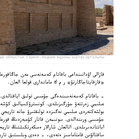
да облыстық тарихи-мәдени мұраны қорғау орталығы
قازالى اۋدانىنداعى باقاتام كەسەنەسى مەن جاڭاقورعان
«قازقايتاجاڭارتۋ» ر م ك ماماندارى قولعا العان.
- باقاتام كەسەنەسىندەگى جۇمىس تولىق اياقتالدى. ر
عىلىمي زەرتتەۋ جۇرگىزىلدى. كونسترۋكسيالىق كۇشەي
بولشەكتەردى عىلىمي نەگىزدە تولىقتىرۋ جانە تاريحي م
جۇمىسى ورىندالدى. سونىمەن قاتار كۇمبەزدىڭ قورعا
اباتتاندىرىلدى. اتالعان شارالار ەسكەرتكىشتىڭ تار
ساقتالۋىن قامتاماسىز ەتەدى، - دەدى وبلىستىق تاري