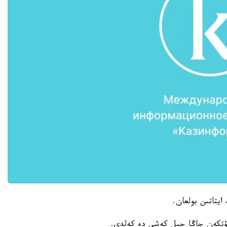
ايتاتىن بولعان.
ۇتكەن جاڭا جىل كەشى دە كەلدى.