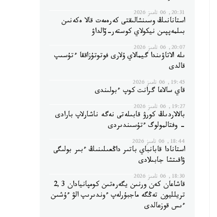
20:31, 06 تامىز 2026
استانانىڭ وسىنشالىقتى كەرەمەت قالا ەكەنىن
بىلمەپپىن نيكولاي كوستەر-ۆالداۋ
20:07, 06 تامىز 2026
ىلە الاتاۋىندا گيمالاي ۇلارى فوتوتۇزاققا ءتۇسىپ
قالدى
19:45, 06 تامىز 2026
قاي سالاعا گرانت كوپ ءبولىندى
19:27, 06 تامىز 2026
بالالاردىڭ كورۋ قابىلەتى نەگە ناشارلاپ بارادى
- وفتالمولوگ ءتۇسىندىردى
18:44, 06 تامىز 2026
استانادا قابانباي باتىر داڭعىلىنىڭ ءبىر بولىگى
ۋاقىتشا جابىلادى
18:30, 06 تامىز 2026
قاشاعان كەن ورنىن يگەرەتىن كومپانيادان 2,3
تريلليون تەڭگە ماجبۇرلەپ ءوندىرىپ الۋ ءۇشىن
ءىس قوزعالدى