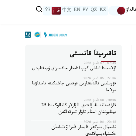
الداۋ
KZ
QZ
РУ
EN
中文
ق ز
ЎЗ
تاقىرىپقا قاتىستى
07:45, 07 تامىز 2026
اۋلاسىندا اعاشى كوپ ادامدار جاقسىراق ۇيىقتايدى
22:04, 06 تامىز 2026
قۇرىلىس قالدىقتارىن قوقىس جاشىگىنە تاستاۋعا
بولا ما
20:56, 06 تامىز 2026
قازاقستاننىڭ ۇلتتىق تاۋارلار كاتالوگىندا 29
ميلليوننان استام تاۋار تىركەلگەن
20:45, 06 تامىز 2026
تانىمال بلوگەر قايسار قامزا ۆەتنامنان
ەكستراديسيالاندى