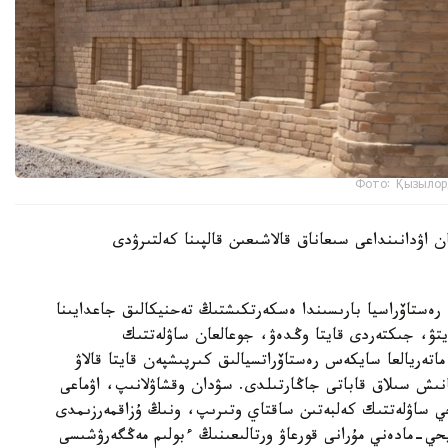
Фото: Қызылор
 اۋدانىنداعى سىعاناق قالاشىعىن قالپىنا كەلتىرۋدى
ەستاۆراسيا بارىسىندا ەسكەرتكىشتىڭ تەحنيكالىق جاعدايىنا
تۋ، جىكتەردى قايتا وڭدەۋ، جوعالعان ساۋلەتتىك
اتەريالعا سايكەس رەستاۆراتسيالىق كىرپىشپەن قايتا قالاۋ
نىش سىلاق قاباتى جاڭارتىلدى. سۋدان وقشاۋلانىپ، اۋماعى
يحي ساۋلەتتىك كەلبەتىن ساقتاي وتىرىپ، ونىڭ ۇزاقمەرزىمدى
حي-مادەني مۇرانى قورعاۋ ورتالىعىنىڭ ءبولىم مەڭگەرۋشىسى