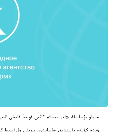
جاياۋ مۇسانىڭ «اق سيسا» ءانىن قولىنا قامشى الىپ 
ۇيدە كۇندە دايىندىق جاسايدى. سودان ول اسىعا ك