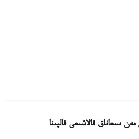
ەن سىعاناق قالاشىعى قالپىنا