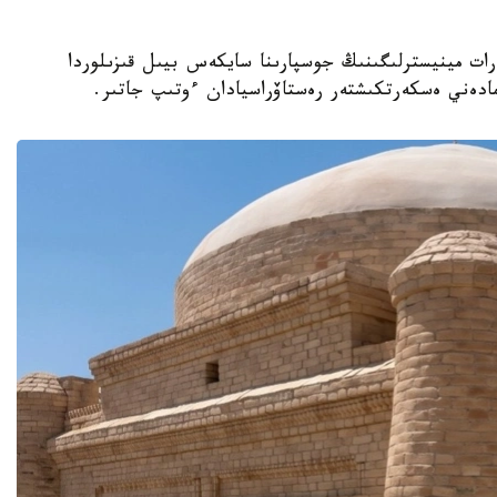
نيەت جانە اقپارات مينيسترلىگىنىڭ جوسپارىنا سايكەس بيىل قىزىلوردا
مادەني ەسكەرتكىشتەر رەستاۆراسيادان ءوتىپ جاتىر.