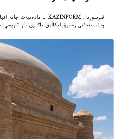
قىزىلوردا. KAZINFORM - مادە
وبلىسىنداعى رەسپۋبليكالىق ماڭىزى بار تاريحي-