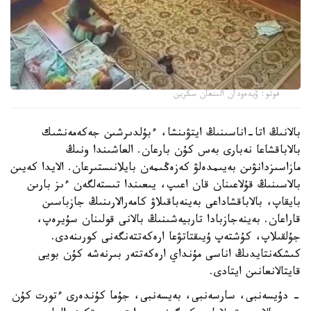
فوتو: ۆيدەودان الىنعان سكرين
بالانىڭ اتا-اناسىنىڭ ايتۋىنشا، ءبۇلدىرشىن جەكەمەنشىك
بالاباقشاعا نەبارى بەس كۇن بارعان. العاشىندا ونىڭ
مازاسىزدانۋىن بەيىمدەلۋ كەزەڭىمەن بايلانىستىرعان. الايدا كەيىن
بالاسىنىڭ قۇلاعىنان قان اعىپ، يىعىندا تىستەلگەن ءىز بارىن
بايقاپ، بالاباقشاداعى بەينەباقىلاۋ كامەرالارىنىڭ جازباسىن
قاراعان. بەينەجازبادا تاربيەشىنىڭ بالانى قولىنان سۇيرەپ،
جۇلقىلاپ، كۇشتەپ ۇيىقتاتۋعا ارەكەتتەنگەنى كورىنەدى.
كىشكەنتايدىڭ اناسى مۇنداي ارەكەتتەر بىرنەشە كۇن بويى
قايتالانعانىن ايتادى.
- دۇيسەنبى، سارسەنبى، بەيسەنبى، جۇما كۇندەرى ءتورت كۇن