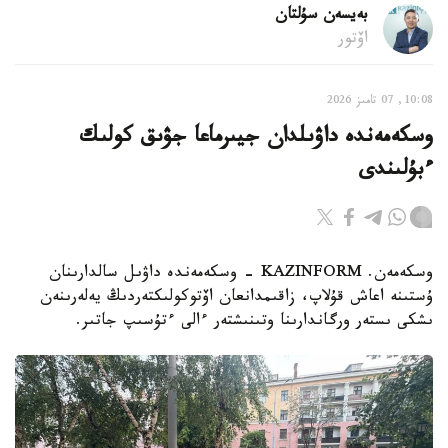
بەيسەن سۇلتان
اۆتور
10:08, 07 تامىز 2026
وسكەمەندە داۋىلدان جيىرماعا جۋىق كولىك
ءبۇلىندى
وسكەمەن. KAZINFORM - وسكەمەندە داۋىل سالدارىنان
ۇستىنە اعاش قۇلاپ، زاقىمدانعان اۆتوكولىكتەردىڭ يەلەرىنەن
ىشكى ىستەر ورگاندارىنا وتىنىشتەر ءالى ءتۇسىپ جاتىر.