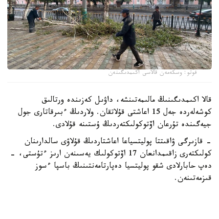
فوتو: وسكەمەن قالاسى اكىمدىگىنەن
قالا اكىمدىگىنىڭ مالىمەتىنشە، داۋىل كەزىندە ورتالىق
كوشەلەردە جەل 15 اعاشتى قۇلاتقان. ولاردىڭ ءبىرقاتارى جول
جيەگىندە تۇرعان اۆتوكولىكتەردىڭ ۇستىنە قۇلادى.
- قازىرگى ۋاقىتتا پوليتسياعا اعاشتاردىڭ قۇلاۋى سالدارىنان
كولىكتەرى زاقىمدانعان 17 اۆتوكولىك يەسىنەن ارىز ءتۇستى، -
دەپ حابارلادى شقو پوليتسيا دەپارتامەنتىنىڭ باسپا ءسوز
قىزمەتىنەن.
پوليتسياعا ءالى بارلىق زارداپ شەككەن كولىك يەلەرى جۇگىنىپ
ۇلگەرمەگەن بولۋى دا مۇمكىن.