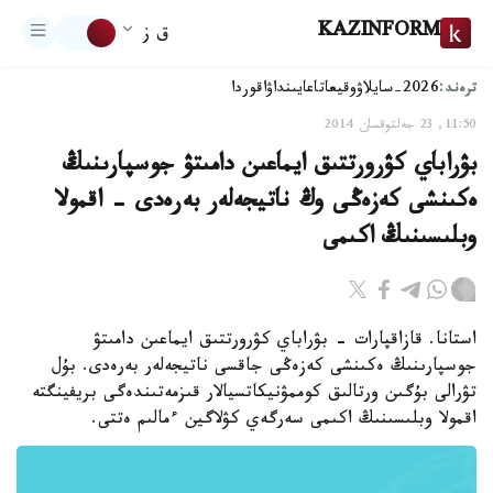
KAZINFORM
ق ز
ترەند:
2026-سايلاۋ
وقيعا
تاعايىنداۋ
اقوردا
11:50, 23 جەلتوقسان 2014
بۋراباي كۋرورتتىق ايماعىن دامىتۋ جوسپارىنىڭ
ەكىنشى كەزەڭى وڭ ناتيجەلەر بەرەدى - اقمولا
وبلىسىنىڭ اكىمى
استانا. قازاقپارات - بۋراباي كۋرورتتىق ايماعىن دامىتۋ
جوسپارىنىڭ ەكىنشى كەزەڭى جاقسى ناتيجەلەر بەرەدى. بۇل
تۋرالى بۇگىن ورتالىق كوممۋنيكاتسيالار قىزمەتىندەگى بريفينگتە
اقمولا وبلىسىنىڭ اكىمى سەرگەي كۋلاگين ءمالىم ەتتى.