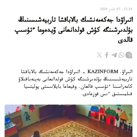
12:24, 07 تامىز 2026
اتىراۋدا جەكەمەنشىك بالاباقشا تاربيەشىسىنىڭ
بۇلدىرشىنگە كۇش قولدانعانى ۆيدەوعا ءتۇسىپ
قالدى
اتىراۋ. KAZINFORM - اتىراۋدا جەكەمەنشىك بالاباقشا
تاربيەشىسىنىڭ بۇلدىرشىنگە كۇش قولدانعانى بەينەباقىلاۋ
كامەراسىنا ءتۇسىپ قالعان. وقيعاعا بايلانىستى پوليتسيا
قىلمىستىق ءىس قوزعادى.