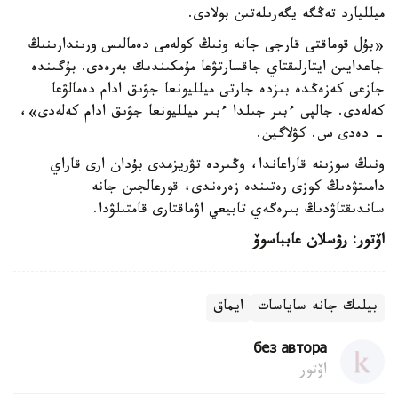
ميلليارد تەڭگە يگەرىلەتىن بولادى.
«بۇل قوماقتى قارجى جانە ونىڭ كولەمى دەمالىس ورىندارىنىڭ
جاعدايىن ايتارلىقتاي جاقسارتۋعا مۇمكىندىك بەرەدى. بۇگىندە
جازعى كەزەڭدە بىزدە جارتى ميلليونعا جۋىق ادام دەمالۋعا
كەلەدى. جالپى ءبىر جىلدا ءبىر ميلليونعا جۋىق ادام كەلەدى»،
- دەدى س. كۋلاگين.
ونىڭ سوزىنە قاراعاندا، وڭىردە تۋريزمدى بۇدان ارى قاراي
دامىتۋدىڭ كوزى رەتىندە زەرەندى، قورعالجىن جانە
ساندىقتاۋدىڭ بىرەگەي تابيعي اۋماقتارى قامتىلۋدا.
اۆتور: رۋسلان عابباسوۆ
بيلىك جانە ساياسات
ايماق
без автора
اۆتور