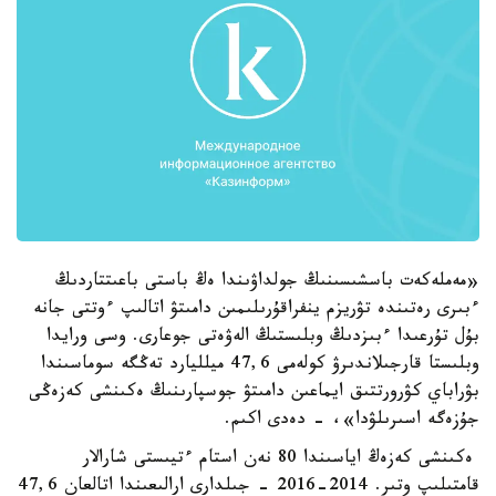
«مەملەكەت باسشىسىنىڭ جولداۋىندا ەڭ باستى باعىتتاردىڭ
ءبىرى رەتىندە تۋريزم ينفراقۇرىلىمىن دامىتۋ اتالىپ ءوتتى جانە
بۇل تۇرعىدا ءبىزدىڭ وبلىستىڭ الەۋەتى جوعارى. وسى ورايدا
وبلىستا قارجىلاندىرۋ كولەمى 47,6 ميلليارد تەڭگە سوماسىندا
بۋراباي كۋرورتتىق ايماعىن دامىتۋ جوسپارىنىڭ ەكىنشى كەزەڭى
جۇزەگە اسىرىلۋدا»، - دەدى اكىم.
ەكىنشى كەزەڭ اياسىندا 80 نەن استام ءتيىستى شارالار
قامتىلىپ وتىر. 2014-2016 - جىلدارى ارالىعىندا اتالعان 47,6