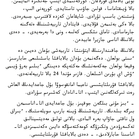
بويى بالامدى قورلاعان. كورگەنىمدى ايتىپ جەتكىزە المايمىن.
بالا ۇيىقتاماسا، قولىن جاۋىپ تاستايدى. كورپەنى الىپ،
ۇستىنەن باسىپ تۇرادى. شايقاعان كەزدە لاقتىرىپ جىبەرەدى.
بالا ەكى بەتىمەن قۇلايدى. قايتادان تاربيەشىنىڭ ەتەگىنە
جارماسادى. تاماق ىشكىسى كەلسە، ونى دا بەرمەيدى، - دەدى
بالانىڭ اناسى جازيرا عابيدەن.
بالانىڭ جاقىندارىنىڭ ايتۋىنشا، تاربيەشى بۇعان دەيىن دە
ءىستى بولعان. دەگەنمەن بۇدان بالاباقشا باسشىلىعى حابارسىز.
وقيعا بولعان جەكەمەنشىك مەكتەپكە دەيىنگى ءبىلىم بەرۋ ۇيىمى
ءۇش اي بۇرىن اشىلعان. قازىر مۇندا 24 بالا تاربيەلەنەدى.
بالاباقشا قۇرىلتايشىسى ناعيما امانقوسوۆا بۇل جاعدايدىڭ العاش
رەت تىركەلگەنىن ايتىپ، اتا-انادان كەشىرىم سۇرادى.
- ءبىز مۇنى بىلگەن جوقپىز. بۇل جاعدايدى اتا-اناسىمەن
بىرگە بىلدىك. تاربيەشىنىڭ ۇيىنە بارىپ سويلەستىك، ءبىراق
ول ناقتى جاۋاپ بەرە المادى. بالانى تولىق مەديتسينالىق
تەكسەرۋدەن وتكىزۋگە كومەكتەسۋگە دايىن ەكەنىمىزدى اتا-
اناسىنا حابارلادىق، - دەدى بالاباقشا قۇرىلتايشىسى.