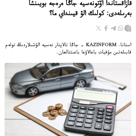
قازاقستاندا اۆتونەسيە جاڭا ەرەجە بويىنشا
بەرىلەدى: كولىك الۋ قيىنداي ما؟
استانا. KAZINFORM - جاڭا تالاپتار نەسيە الۋشىلاردىڭ تولەم
قابىلەتىن مۇقيات باعالاۋعا باعىتتالعان.