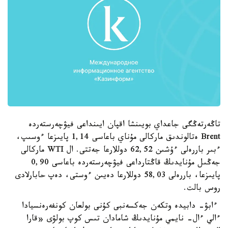
تاڭەرتەڭگى جاعداي بويىنشا اقپان ايىنداعى فيۋچەرستەردە
Brent ەتالوندىق ماركالى مۇناي باعاسى 1,14 پايىزعا ءوسىپ،
ءبىر باررەلى ءۇشىن 62,52 دوللارعا جەتتى. ال WTI ماركالى
جەڭىل مۇنايدىڭ قاڭتارداعى فيۋچەرستەردە باعاسى 0,90
پايىزعا، باررەلى 58,03 دوللارعا دەيىن ءوستى، دەپ حابارلادى
روس بالت.
ءابۋ- دابيدە وتكەن جەكسەنبى كۇنى بولعان كونفەرەنسيادا
ءالي ءال- نايمي مۇنايدىڭ شامادان تىس كوپ بولۋى «قارا