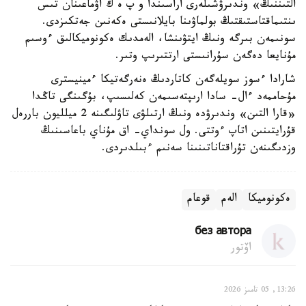
التىننىڭ» وندىرۋشىلەرى اراسىندا و پ ە ك اۋماعىنان تىس
ىنتىماقتاستىقتىڭ بولماۋىنا بايلانىستى ەكەنىن جەتكىزدى.
سونىمەن بىرگە ونىڭ ايتۋىنشا، الەمدىك ەكونوميكالىق ءوسىم
مۇنايعا دەگەن سۇرانىستى ارتتىرىپ وتىر.
شارادا ءسوز سويلەگەن كاتاردىڭ ەنەرگەتيكا ءمينيسترى
مۇحاممەد ءال- سادا ارىپتەسىمەن كەلىسىپ، بۇگىنگى تاڭدا
«قارا التىن» وندىرۋدە ونىڭ ارتىلۋى تاۋلىگىنە 2 ميلليون باررەل
قۇرايتىنىن اتاپ ءوتتى. ول سونداي- اق مۇناي باعاسىنىڭ
وزدىگىنەن تۇراقتاناتىنىنا سەنىم ءبىلدىردى.
ەكونوميكا
الەم
قوعام
без автора
اۆتور
13:26, 05 تامىز 2026