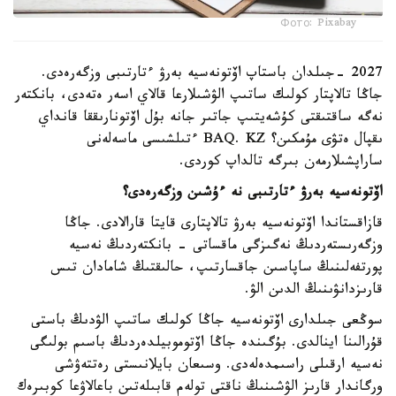
Фото: Pixabay
2027 -جىلدان باستاپ اۆتونەسيە بەرۋ ءتارتىبى وزگەرەدى.
جاڭا تالاپتار كولىك ساتىپ الۋشىلارعا قالاي اسەر ەتەدى، بانكتەر
نەگە ساقتىقتى كۇشەيتىپ جاتىر جانە بۇل اۆتونارىققا قانداي
ىقپال ەتۋى مۇمكىن؟ BAQ. KZ ءتىلشىسى ماسەلەنى
ساراپشىلارمەن بىرگە تالداپ كوردى.
اۆتونەسيە بەرۋ ءتارتىبى نە ءۇشىن وزگەرەدى؟
قازاقستاندا اۆتونەسيە بەرۋ تالاپتارى قايتا قارالادى. جاڭا
وزگەرىستەردىڭ نەگىزگى ماقساتى - بانكتەردىڭ نەسيە
پورتفەلىنىڭ ساپاسىن جاقسارتىپ، حالىقتىڭ شامادان تىس
قارىزدانۋىنىڭ الدىن الۋ.
سوڭعى جىلدارى اۆتونەسيە جاڭا كولىك ساتىپ الۋدىڭ باستى
قۇرالىنا اينالدى. بۇگىندە جاڭا اۆتوموبيلدەردىڭ باسىم بولىگى
نەسيە ارقىلى راسىمدەلەدى. وسىعان بايلانىستى رەتتەۋشى
ورگاندار قارىز الۋشىنىڭ ناقتى تولەم قابىلەتىن باعالاۋعا كوبىرەك