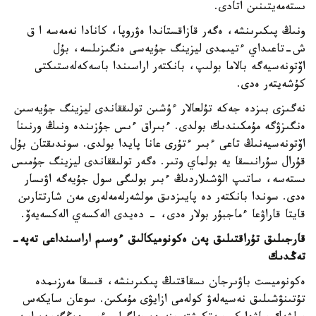
ىستەمەيتىنىن اتادى.
ونىڭ پىكىرىنشە، ەگەر قازاقستاندا ەۋروپا، كانادا نەمەسە ا ق
ش-تاعىداي ءتيىمدى ليزينگ جۇيەسى ەنگىزىلسە، بۇل
اۆتونەسيەگە بالاما بولىپ، بانكتەر اراسىندا باسەكەلەستىكتى
كۇشەيتەر ەدى.
نەگىزى بىزدە جەكە تۇلعالار ءۇشىن تولىققاندى ليزينگ جۇيەسىن
ەنگىزۋگە مۇمكىندىك بولدى. ءبىراق ءىس جۇزىندە ونىڭ ورنىنا
اۆتونەسيەنىڭ تاعى ءبىر ءتۇرى عانا پايدا بولدى. سوندىقتان بۇل
قۇرال سۇرانىسقا يە بولماي وتىر. ەگەر تولىققاندى ليزينگ جۇمىس
ىستەسە، ساتىپ الۋشىلاردىڭ ءبىر بولىگى سول جۇيەگە اۋىسار
ەدى. سوندا بانكتەر دە پايىزدىق مولشەرلەمەلەرى مەن شارتتارىن
قايتا قاراۋعا ءماجبۇر بولار ەدى، - دەيدى الەكسەي الەكسەيەۆ.
قارجىلىق تۇراقتىلىق پەن ەكونوميكالىق ءوسىم اراسىنداعى تەپە-
تەڭدىك
ەكونوميست باۋىرجان ىسقاقتىڭ پىكىرىنشە، قىسقا مەرزىمدە
تۇتىنۋشىلىق نەسيەلەۋ كولەمى ازايۋى مۇمكىن. سوعان سايكەس