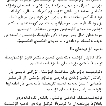
ادامداردىڭ اۆتوكولىك ساتىپ الۋ مۇمكىندىگى كوبىرەك بولعانى
دۇرىس. ءبىراق سونىمەن بىرگە قارىز الۋشى دا نەسيەنى وتەۋگە
شاماسى جەتەتىنىن ناقتى ءتۇسىنۋى كەرەك. مىسالى، كولىك
قۇنىنىڭ كەم دەگەندە 10 پايىزىن ءوز كۇشىمەن جيناي السا،
بۇل ونىڭ قارجىسىن جوسپارلاي بىلەتىنىن كورسەتەدى. بانكتەر
ءۇشىن سەنىمدى كليەنتپەن جۇمىس ىستەگەن ءتيىمدى.
سوندىقتان ءدال وسى جەردە ەكى تاراپتىڭ مۇددەسى اراسىنداعى
تەپە-تەڭدىك ىزدەلەدى، - دەيدى الەكسەي الەكسەيەۆ.
نەسيە الۋ قيىنداي ما؟
جاڭا تالاپتار كۇشىنە ەنگەننەن كەيىن بانكتەر قارىز الۋشىلاردىڭ
تولەم قابىلەتىن بۇرىنعىدان دا مۇقيات باعالايدى.
ەكونوميست باۋىرجان ىسقاقتىڭ ايتۋىنشا، تۇراقتى تابىسى بار
ازاماتتار ءۇشىن ۇلكەن وزگەرىس بولماۋى مۇمكىن. ال قارجىلىق
جاعدايى ءالسىز نەمەسە نەسيە تاريحىندا ماسەلەسى بار ادامدارعا
اۆتونەسيە راسىمدەۋ قيىنداي تۇسەدى.
قولجەتىمدىلىككە كەلەتىن بولساق، بانكتەر تاۋەكەلدەردى
باعالاۋعا بۇرىنعىدان دا كوبىرەك كوڭىل بولەدى. نەسيە الۋشىنىڭ