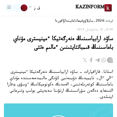
KAZINFORM
ق ز
ترەند:
2026-سايلاۋ
وقيعا
تاعايىنداۋ
اقوردا
22:06, 22 جەلتوقسان 2014
ساۋد ارابياسىنىڭ ەنەرگەتيكا ءمينيسترى مۇناي
باعاسىنىڭ قىمباتتايتىنىن ءمالىم ەتتى
استانا. قازاقپارات - ساۋد ارابياسىنىڭ ەنەرگەتيكا ءمينيسترى
ءالي ءال- نايميدىڭ دۇيسەنبى كۇنگى مالىمدەمەسىندە مۇناي
باعاسىنىڭ كوتەرىلەتىنى، الەمدىك ەكونوميكانىڭ ءوسۋى «قارا
التىنعا» دەگەن سۇرانىستىڭ ارتۋىنا سەبەپشى بولىپ وتىرعانى
ايتىلدى.