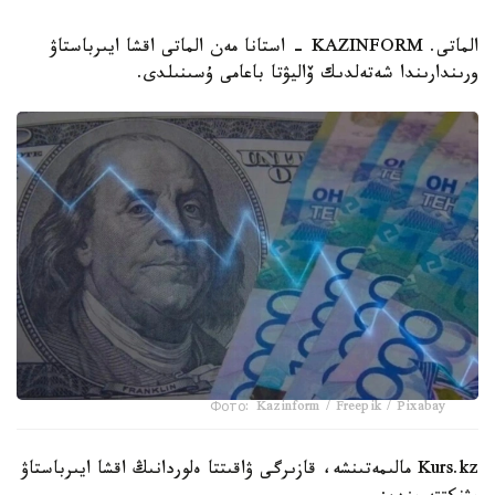
الماتى. KAZINFORM - استانا مەن الماتى اقشا ايىرباستاۋ
ورىندارىندا شەتەلدىك ۆاليۋتا باعامى ۇسىنىلدى.
Фото: Kazinform / Freepik / Pixabay
Kurs.kz مالىمەتىنشە، قازىرگى ۋاقىتتا ەلوردانىڭ اقشا ايىرباستاۋ