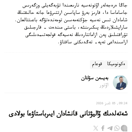
جاڭا ەرەجەلەر اۆتونەسيە نارىعىندا تۇبەگەيلى وزگەرىس
جاساماسا دا، قارىز بەرۋ ساپاسىن ارتتىرۋعا جانە حالىقتىڭ
شامادان تىس نەسيە جۇكتەمەسىن تومەندەتۋگە باعىتتالعان.
ساراپشىلاردىڭ پىكىرىنشە، باستى مىندەت - قارجىلىق
تۇراقتىلىق پەن ازاماتتاردىڭ نەسيەگە قولجەتىمدىلىگى
اراسىنداعى تەپە- تەڭدىكتى ساقتاۋ.
ەكونوميكا
قوعام
بەيسەن سۇلتان
اۆتور
09:24, 05 تامىز 2026
شەتەلدىك ۆاليۋتانى قانشادان ايىرباستاۋعا بولادى