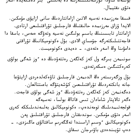
بولشەك ساۋدا كورسەتكىشتەرىنە دە بەلگىلى ءبىر دەڭگەيدە اسەر
ەتۋى ىقتيمال.
قىسقا مەرزىمدە نەسيە الاتىن ازاماتتاردىڭ سانى ازايۋى مۇمكىن.
الايدا ۇزاق مەرزىمدە حالىقتىڭ قارجىلىق تۇراقتىلىعى ارتادى.
ازاماتتار تابىسىنىڭ باسىم بولىگىن نەسيە وتەۋگە ەمەس، باسقا دا
قاجەتتىلىكتەرگە جۇمساي الادى. بۇل ەكونوميكانىڭ تۇراقتى
دامۋىنا وڭ اسەر ەتەدى، - دەيدى ەكونوميست.
سونىمەن بىرگە ول كەز كەلگەن رەتتەۋدىڭ دە ءوز شەگى بولۋى
كەرەكتىگىن ەسكەرتەدى.
بۇل وزگەرىستەر ەڭ الدىمەن قارجىلىق تاۋەكەلدەردى ازايتۋعا
جانە بانكتەردىڭ تۇراقتىلىعىن كۇشەيتۋگە باعىتتالعان.
دەگەنمەن كەز كەلگەن رەتتەۋدىڭ ءوز شەگى بولۋى قاجەت.
ەگەر تالاپتار شامادان تىس قاتاڭ بولسا، نەسيەگە
قولجەتىمدىلىك تومەندەپ، ەكونوميكالىق بەلسەندىلىككە كەرى
اسەر ەتۋى مۇمكىن. سوندىقتان قارجىلىق تۇراقتىلىق پەن
ەكونوميكالىق ءوسىم اراسىندا تەڭگەرىم ساقتالۋى ماڭىزدى، -
دەپ تۇيىندەدى باۋىرجان ىسقاق.