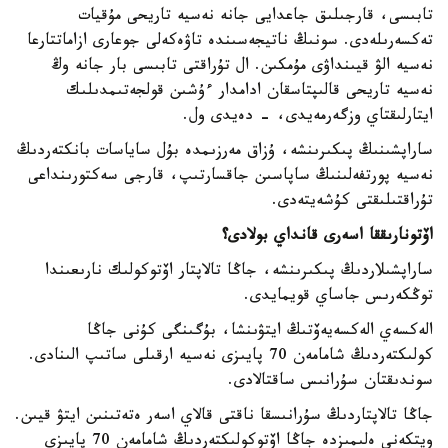
تابىسى، قارجىلىق جاعدايى جانە نەسيە تاريحى مۇقيات
تەكسەرىلەدى. سونىڭ ناتيجەسىندە تاۋەكەلى جوعارى ازاماتتارعا
نەسيە الۋ قيىنداۋى مۇمكىن. ال تۇراقتى تابىسى بار جانە وڭ
نەسيە تاريحى قالىپتاسقان ادامدار ءۇشىن قولجەتىمدىلىك
ايتارلىقتاي وزگەرمەيدى، - دەيدى ول.
ساراپشىنىڭ پىكىرىنشە، ۇزاق مەرزىمدە بۇل ساياسات بانكتەردىڭ
نەسيە پورتفەلىنىڭ ساپاسىن جاقسارتىپ، قارجى سەكتورىنداعى
تۇراقتىلىقتى كۇشەيتەدى.
اۆتونارىققا اسەرى قانداي بولادى؟
ساراپشىلاردىڭ پىكىرىنشە، جاڭا تالاپتار اۆتوكولىك نارىعىندا
توڭكەرىس جاساي قويمايدى.
الەكسەي الەكسەيەۆتىڭ ايتۋىنشا، بۇگىنگى كۇنى جاڭا
كولىكتەردىڭ شامامەن 70 پايىزى نەسيە ارقىلى ساتىپ الىنادى.
سوندىقتان سۇرانىس ساقتالادى.
جاڭا تالاپتاردىڭ سۇرانىسقا ناقتى قالاي اسەر ەتەتىنىن ايتۋ قيىن.
ويتكەنى ەلىمىزدە جاڭا اۆتوكولىكتەردىڭ شامامەن 70 پايىزى