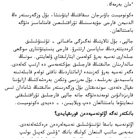
ءمان بەرمەك.
ەكونوميست باۋىرجان ىسقاقتىڭ ايتۋىنشا، بۇل وزگەرىستەر ەڭ
الدىمەن قارجى جۇيەسىنىڭ تۇراقتىلىعىن قامتاماسىز ەتۋگە
باعىتتالعان.
جالپى، بۇل تالاپتىڭ نەگىزگى ماقساتى - تۇتىنۋشىلىق
كرەديتتەردىڭ ساپاسىن ارتتىرۋ. قارجى ينستيتۋتتارى سوڭعى
جىلدارى نەسيە بەرۋ كولەمىن ايتارلىقتاي ۇلعايتتى. سونىڭ
سالدارىنان حالىقتىڭ قارجىلىق جۇكتەمەسى دە ارتىپ كەلەدى.
ەگەر نەسيە بەرۋ كەزىندە ازاماتتاردىڭ ناقتى تولەم قابىلەتىنە
باسىمدىق بەرىلسە، بۇل مەرزىمى وتكەن بەرەشەكتىڭ ازايۋىنا
ىقپال ەتەدى. سوندىقتان بۇل وزگەرىستەر حالىقتىڭ شامادان تىس
قارىزدانۋىن تومەندەتۋگە جانە جالپى قارجىلىق تۇراقتىلىقتى
نىعايتۋعا باعىتتالعان دەپ ويلايمىن، - دەيدى ەكونوميست.
بانكتەر نەگە اۆتونەسيەدەن قورىقپايدى؟
اۆتونەسيە باسقا تۇتىنۋشىلىق نەسيەلەردەن ەرەكشەلەنەدى.
سەبەبى ساتىپ الىنعان كولىك بانك ءۇشىن كەپىل بولىپ