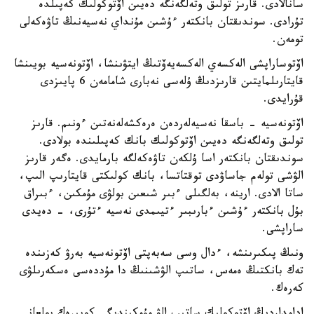
سانالادى. قارىز تولىق وتەلگەنگە دەيىن اۆتوكولىك كەپىلدە
تۇرادى. سوندىقتان بانكتەر ءۇشىن مۇنداي نەسيەنىڭ تاۋەكەلى
تومەن.
اۆتوساراپشى الەكسەي الەكسەيەۆتىڭ ايتۋىنشا، اۆتونەسيە بويىنشا
قايتارىلمايتىن قارىزدىڭ ۇلەسى نەبارى شامامەن 6 پايىزدى
قۇرايدى.
اۆتونەسيە - باسقا نەسيەلەردەن ەرەكشەلەنەتىن ءونىم. قارىز
تولىق وتەلگەنگە دەيىن اۆتوكولىك بانك كەپىلىندە بولادى.
سوندىقتان بانكتەر اسا ۇلكەن تاۋەكەلگە بارمايدى. ەگەر قارىز
الۋشى تولەم جاساۋدى توقتاتسا، بانك كولىكتى قايتارىپ الىپ،
ساتا الادى. ارينە، بەلگىلى ءبىر شىعىن بولۋى مۇمكىن، ءبىراق
بۇل بانكتەر ءۇشىن ءبارىبىر ءتيىمدى نەسيە ءتۇرى، - دەيدى
ساراپشى.
ونىڭ پىكىرىنشە، ءدال وسى سەبەپتى اۆتونەسيە بەرۋ كەزىندە
تەك بانكتىڭ ەمەس، ساتىپ الۋشىنىڭ دا مۇددەسى ەسكەرىلۋى
كەرەك.