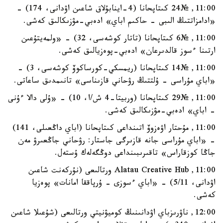
11:00, №24 كىتاپحانا (4-اينابۇلاق شاعىن اۋدانى، 174) -
«ادامزاتتىڭ الىبى - حاكىم اباي» ادەبي-مۋزىكالىق كەشى.
11:00, №6 كىتاپحانا (تاتار كوشەسى، 32) - «ولمەيتۇعىن
ارتىنا ءسوز قالدىرعان» ادەبي-پوەزيالىق كەشى.
11:00, №14 كىتاپحانا (ريمسكي-كورساكوۆ كوشەسى، 3) -
«اباي مۇراسى - ۇلتتىڭ رۋحاني قازىناسى» تانىمدىق ساعاتى.
11:00, №29 كىتاپحانا (وربيتا-4 ش/ا، 10) - «ۇلى دالا ءۇنى
- اباي» ادەبي-مۋزىكالىق كەشى.
11:00, مۇحتار اۋەزوۆ اتىنداعى كىتاپحانا (اباي داڭعىلى، 141)
- «اباي مۇراسى جانە قازىرگى جاستار: رۋحاني جاڭعىرۋ مەن
جاڭا كوزقاراس» تاقىرىبىنداعى دوڭگەلەك ۇستەل.
11:00, Alatau Creative Hub ورتالىعى (نۇركەنت شاعىن
اۋدانى، 5/11) - «اباي ءسوزى - ۇرپاققا امانات» پوەزيا
كەشى.
12:00, ناۋرىزباي اۋدانىنىڭ كوميۋنيتي ورتالىعى (شۇعىلا شاعىن