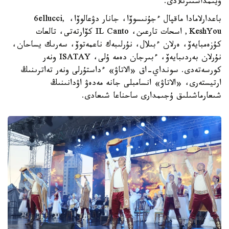
ۇيىمداستىرىلادى.
باعدارلامادا ماقپال ءجۇنىسوۆا، جانار دۋعالوۆا، 6ellucci,
KeshYou, اسحات تارعىن، IL Canto كۆارتەتى، تالعات
كۇزەمبايەۆ، ەرلان ءبىلال، نۇرلىبەك ناعمەتوۆ، سەرىك يساحان،
نۇرلان بەردىبايەۆ، ءبىرجان دەمە ۇلى، ISATAY ونەر
كورسەتەدى. سونداي-اق «الاتاۋ» ءداستۇرلى ونەر تەاترىنىڭ
ارتيستەرى، «الاتاۋ» انسامبلى جانە مەدەۋ اۋدانىنىڭ
شىعارماشىلىق ۇجىمدارى ساحناعا شىعادى.