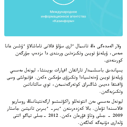
ولار الەمدەگى ەڭ تانىمال ءارى سۇلۋ قالانى تاماشالاۋ ءۇشىن عانا
ەمەس، ۇيلەنۋ تويىن وتكىزەتىن ورىندى دا ىزدەپ جۇرگەن
كورىنەدى.
يسپاندىق باسىلىمدار تاراتقان اقپارات بويىنشا، ليونەل مەسسي
ۇيلەنۋ تويىن ۆەنەتسيادا وتكىزۋى مۇمكىن ەكەن. فۋتبولشى وسى
ۋاقىتقا دەيىن شاڭىراق كوتەرگەنىمەن، توي سالتاناتىن
وتكىزبەگەن.
ليونەل مەسسي مەن انتونەللو راكۋتستسو ارگەنتينانىڭ روساريو
قالاسىندا تۋعان. بالا كەزدەرىنەن ءبىر- ءبىرىن تانيتىن جاستار
2009 - جىلى وتاۋ قۇرعان ەكەن. 2012 -جىلى تياگو اتتى
ۇلدارى دۇنيەگە كەلگەن.