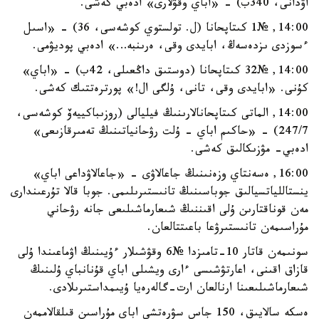
اۋدانى، 340ب) - «اباي وقۋلارى» ادەبي كەشى.
14:00, №1 كىتاپحانا (ل. تولستوي كوشەسى، 36) - «اسىل
ءسوزدى ىزدەسەڭ، ابايدى وقى، ەرىنبە…» ادەبي پوديۋمى.
14:00, №32 كىتاپحانا (دوستىق داڭعىلى، 42ب) - «اباي»
كۇنى. «ابايدى وقى، تانى، ۇلگى ال!» پورترەتتىك كەشى.
14:00, الماتى كىتاپحانالارىنىڭ فيليالى (روزىباكييەۆ كوشەسى،
247/7) - «حاكىم اباي - ۇلت رۋحانياتىنىڭ تەمىرقازىعى»
ادەبي- مۋزىكالىق كەشى.
16:00, ەسەنتاي وزەنىنىڭ جاعالاۋى - «جاعالاۋداعى اباي»
ينستاللياتسيالىق جوباسىنىڭ تانىستىرىلىمى. جوبا قالا تۇرعىندارى
مەن قوناقتارىن ۇلى اقىننىڭ شىعارماشىلىعى جانە رۋحاني
مۇراسىمەن تانىستىرۋعا باعىتتالعان.
سونىمەن قاتار 10-تامىزدا №6 وقۋشىلار ءۇيىنىڭ اۋماعىندا ۇلى
قازاق اقىنى، اعارتۋشىسى ءارى ويشىلى اباي قۇنانباي ۇلىنىڭ
شىعارماشىلىعىنا ارنالعان ارت-گالەرەيا ۇيىمداستىرىلادى.
ەسكە سالايىق، 150 جاس سۋرەتشى اباي مۇراسىن قىلقالاممەن