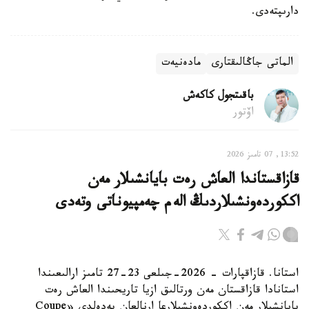
دارىپتەدى.
الماتى جاڭالىقتارى
مادەنيەت
باقىتجول كاكەش
اۆتور
13:52, 07 تامىز 2026
قازاقستاندا العاش رەت بايانشىلار مەن
اككوردەونشىلاردىڭ الەم چەمپيوناتى وتەدى
استانا. قازاقپارات - 2026-جىلعى 23-27 تامىز ارالىعىندا
استانادا قازاقستان مەن ورتالىق ازيا تاريحىندا العاش رەت
بايانشىلار مەن اككوردەونشىلارعا ارنالعان بەدەلدى «Coupe