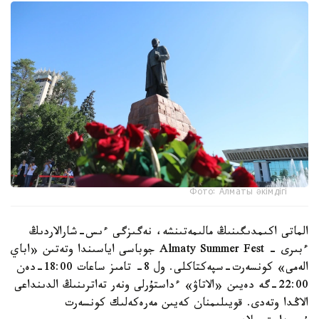
Фото: Алматы әкімдігі
الماتى اكىمدىگىنىڭ مالىمەتىنشە، نەگىزگى ءىس-شارالاردىڭ
ءبىرى - Almaty Summer Fest جوباسى اياسىندا وتەتىن «اباي
الەمى» كونسەرت-سپەكتاكلى. ول 8- تامىز ساعات 18:00-دەن
22:00-گە دەيىن «الاتاۋ» ءداستۇرلى ونەر تەاترىنىڭ الدىنداعى
الاڭدا وتەدى. قويىلىمنان كەيىن مەرەكەلىك كونسەرت