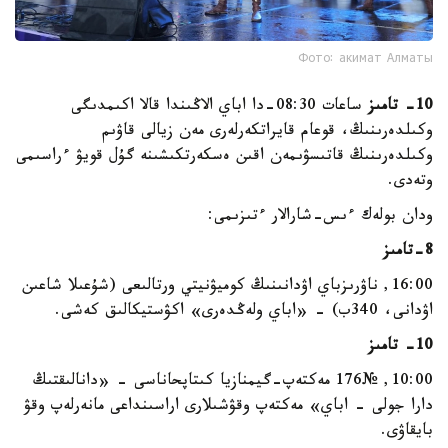
Фото: акимат Алматы
10- تامىز
ساعات 08:30-دا اباي الاڭىندا قالا اكىمدىگى
وكىلدەرىنىڭ، قوعام قايراتكەرلەرى مەن زيالى قاۋىم
وكىلدەرىنىڭ قاتىسۋىمەن اقىن ەسكەرتكىشىنە گۇل قويۋ ءراسىمى
وتەدى.
ودان بولەك ءىس-شارالار ءتىزىمى:
8-تامىز
16:00, ناۋرىزباي اۋدانىنىڭ كوميۋنيتي ورتالىعى (شۇعىلا شاعىن
اۋدانى، 340ب) - «اباي ولەڭدەرى» اكۋستيكالىق كەشى.
10- تامىز
10:00, №176 مەكتەپ-گيمنازيا كىتاپحاناسى - «دانالىقتىڭ
دارا جولى - اباي» مەكتەپ وقۋشىلارى اراسىنداعى مانەرلەپ وقۋ
بايقاۋى.