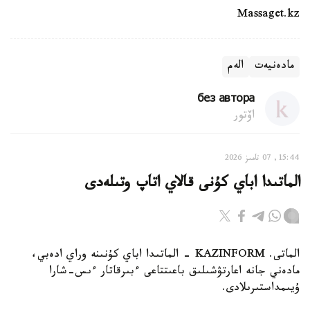
Massaget.kz
مادەنيەت
الەم
без автора
اۆتور
15:44, 07 تامىز 2026
الماتىدا اباي كۇنى قالاي اتاپ وتىلەدى
الماتى. KAZINFORM - الماتىدا اباي كۇنىنە وراي ادەبي،
مادەني جانە اعارتۋشىلىق باعىتتاعى ءبىرقاتار ءىس-شارا
ۇيىمداستىرىلادى.