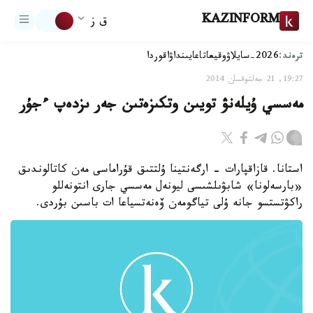
KAZINFORM
ق ز
ترەند:
2026-سايلاۋ
وقيعا
تاعايىنداۋ
اقوردا
19:27, 21 جەلتوقسان 2014
مەسسي ۇيلەنۋ تويىن وتكىزەتىن جەر ىزدەپ ءجۇر
استانا. قازاقپارات - ارگەنتينا ۇلتتىق قۇراماسى مەن كاتالوندىق
«بارسەلونا» شابۋىلشىسى ليونەل مەسسي جارى انتونەللو
راكۋتستسو جانە ۇلى تياگومەن ۆەنەتسياعا ات باسىن بۇردى.