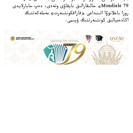
Mondiale 79» حالىقارالىق بايقاۋى وتەدى، دەپ حابارلايدى
روزا باعلانوۆا اتىنداعى «قازاقكونتسەرت» مەملەكەتتىك
اكادەميالىق كونتسەرتتىك ۇيىمى.
Фото: Қазақконцерт
بايقاۋ قازاقستان رەسپۋبليكاسى مادەنيەت جانە اقپارات
مينيسترلىگىنىڭ قولداۋىمەن ورتالىق كونسەرت زالىندا