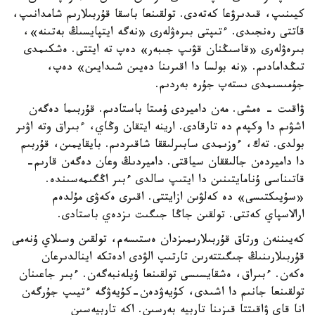
كيىنىپ، قىدىرۋعا كەتەدى. تولقىنعا باسقا قۇربىلارىم شامدانىپ،
قاتتى رەنجىدى. ءتىپتى بىرەۋلەرى «نەگە ايتپايسىڭ بەتىنە»،
بىرەۋلەرى «قاسىڭنان قۋىپ جىبەر» دەپ تە ايتتى. ەشكىمدى
تىڭدامادىم. «نە بولسا دا اقىرىنا دەيىن شىدايىن» دەپ،
جۇمىسىمدى ىستەپ جۇرە بەردىم.
ۋاقىت - ەمشى. مەن داميردى ۇمىتا باستادىم. قۇربىما دەگەن
اشۋىم دا وكپەم دە تارقادى. ارينە ايتقان وڭاي، ءبىراق وتە اۋىر
بولدى. تەك، ءوزىمدى سابىرلىققا شاقىردىم. بايقايمىن، قۇربىم
دا داميردەن جالىققان سياقتى. داميردىڭ وعان دەگەن قارىم-
قاتىناسى ۇنامايتىنىن دا ايتىپ سالدى ءبىر اڭگىمەسىندە.
«سۇيىكتىسى» دە كەلۋىن ازايتتى. اقىرى ەكەۋى مۇلدەم
ارالاسپاي كەتتى. تولقىن جاڭا جىگىت ىزدەي باستادى.
كەيىننەن ورتاق قۇربىلارىمىزدان ەستىسەم، تولقىن وسىلاي ۇنەمى
قۇربىلارىنىڭ جىگىتتەرىن تارتىپ الۋدى ادەتكە اينالدىرعان
ەكەن. ءبىراق، ەشقايسىسى تولقىنعا ۇيلەنبەگەن. ءبىر جاعىنان
تولقىنعا جانىم دا اشىدى، كۇيەۋدەن-كۇيەۋگە ءتيىپ جۇرگەن
انا قاي ۋاقىتتا قىزىنا تاربيە بەرسىن. اكە تاربيەسىن