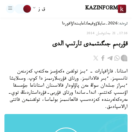
KAZINFORM
ق ز
ترەند:
2026-سايلاۋ
وقيعا
تاعايىنداۋ
اقوردا
17:16, 21 جەلتوقسان 2014
قۇربىم جىگىتىمدى تارتىپ الدى
استانا. قازاقپارات - ءبىز تولقىن ەكەۋمىز مەكتەپ كەزىنەن
تانىسپىز. ءبىر قالادانبىز. ورتاق قۇربىلارىمىز دا كوپ. وسىلايشا
ءبىراز جىلدان سوڭ مەن پاۆلودار قالاسىنان استاناعا جۇمىسقا
اۋىسىپ كەتتىم. اندا-ساندا ورتاق قۇربى-قۇرداستاردىڭ توي-
مەرەكەلەرىندە كەزدەسىپ قالعانىمىز بولماسا، تولقىنمەن قاتتى
ارالاسپادىق.