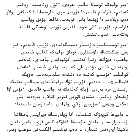
ءبىر بولمەگە توسەك سالىپ بەردى. ءتۇن ورتاسىندا ويانىپ
كەتتىم، قاراسام قاسىمدا قۇربىم جوق. دارەتحاناعا كەتكەن بولار
دەپ ويلادىم دا ۇيقىعا باس قويدىم. تاڭعا جۋىق ويانىپ
قاراسام، قۇربىم ءالى جوق. اقىرىن تۇرىپ تومەنگى قاباتقا
بەتتەدىم، تىپ-تىنىش.
ءبىر تۇسىنىكسىز داۋىستار ەستىلگەندەي. تۇرىپ قالدىم، قىز
بەن جىگىتتىڭ داۋىستارى. قوناق بولمەگە كەلىپ شامدى
جاعىپ، ديۆانعا وتىرا كەتتىم. كۇتپەگەن جاعداي. كەلەسى
بولمەدەن شاشى دۋدىراعان كەيىپتە تولقىن شىعىپ كەلەدى.
كوڭىلىم ءتۇسىپ كەتسە دە ەشتەمە بىلدىرمەدىم. «ۇيگە
قايتالىق»، - دەدىم. قۇربىم تۇك بولماعانداي جينالىپ مەنىڭ
ارتىمنان ەرە بەردى. ۇيگە كەلدىك تە جاتىپ قالدىق. ءتۇس اۋا
ۇيقىدان ويانىپ، ىشتەي قۇربى قىزىم اقتالار، بىردەمە ايتار
دەگەن ويمەن ءجۇرمىن. ولاي بولمادى. داستارحان باسىندا:
- داميرعا كۇيەۋگە شىقسام، انا ۇيلەرىنىڭ ديزاينىن باسقاشا
اۋىستىرار ەدىم. ماعان جۇمىسقا كەلۋگە الىس قوي، دامير ماعان
ماشينا اپەرەتىن شىعار، - دەپ تولقىنىم اڭگىمەنى سوعىپ وتىر.