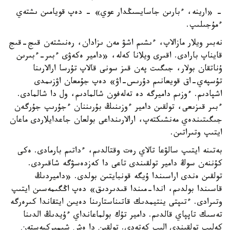
- «ارينە، ءبارىن جاسايسىڭدار عوي» - دەپ قويامىن ىشتەي
ءمۇجىلىپ.
نەبىر ويلار مازالاپ، ءىشىم اشۋ مەن ىزادان، رەنىشتەن قىج-قىج
قايناپ بارادى. اقىرى ويلانا كەلە، «دامير ەكەۋى ءبىر-ءبىرىن
ۇناتقان بولار، جىگىت پەن قىز سونى قالاپ تۇرسا ارالارىنا
تۇسپەي-اق قويعانىم دۇرىس-اۋ» دەپ جۇمعان اۋزىمدى
اشپادىم. ءوزىم داميرگە دە تەلەفون شالمادىم، ول دا شالمادى.
ءبىر قىزىعى، تولقىن دامير ءوزىنىڭ بۇرىننان ءجۇرىپ جۇرگەن
جىگىتىندەي مەنشىكتەپ، ارالارىنداعى بولعان جاعدايلاردى ماعان
ايتىپ وتىراتىن.
بەتىنە ايتىپ سالۋعا تالاي رەت وقتالدىم، ءداتىم بارمادى. ەكى
كۇننەن سوڭ دامير تولقىندى تاعى دا كەزدەسۋگە شاقىردى.
تولقىن ەندى اراسىندا ۇيگە قونبايتىن بولدى. «داميردىڭ
قاسىندا بولدىم، اندا-مىندا قىدىردىق» دەپ اڭگىمەسىن ايتىپ
وتىرادى. ءتىپتى ينتيمدىك قاتىناستارىنا دەيىن ايتقاندا كىرەرگە
تەسىك تاپپاي قالدىم. دامير تۇك بولماعانداي ءۇيدىڭ الدىنا
كەلىپ تولقىندى الىپ كەتەدى. تولقىن دا ەش شىمىركپەستەن