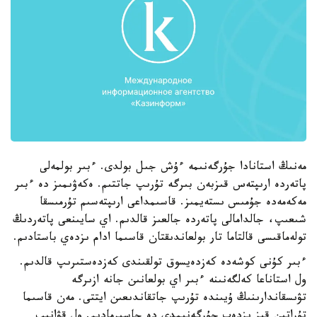
مەنىڭ استانادا جۇرگەنىمە ءۇش جىل بولدى. ءبىر بولمەلى
پاتەردە ارىپتەس قىزبەن بىرگە تۇرىپ جاتتىم. ەكەۋىمىز دە ءبىر
مەكەمەدە جۇمىس ىستەيمىز. قاسىمداعى ارىپتەسىم تۇرمىسقا
شىعىپ، جالدامالى پاتەردە جالعىز قالدىم. اي سايىنعى پاتەردىڭ
تولەماقىسى قالتاما تار بولعاندىقتان قاسىما ادام ىزدەي باستادىم.
ءبىر كۇنى كوشەدە كەزدەيسوق تولقىندى كەزدەستىرىپ قالدىم.
ول استاناعا كەلگەنىنە ءبىر اي بولعانىن جانە ازىرگە
تۋىسقاندارىنىڭ ۇيىندە تۇرىپ جاتقاندىعىن ايتتى. مەن قاسىما
تۇراتىن قىز ىزدەپ جۇرگەنىمدى دە جاسىرمادىم. ول قۋانىپ