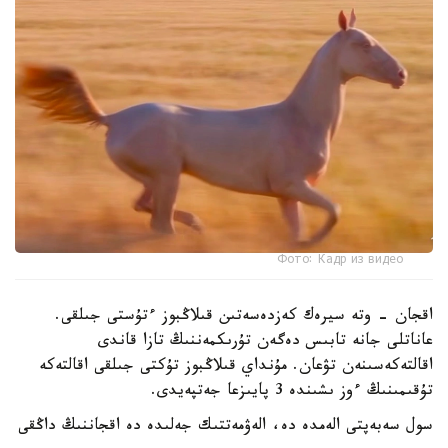
Фото: Кадр из видео
اقجان - وتە سيرەك كەزدەسەتىن قىلاڭبوز ءتۇستى جىلقى.
عاناتلى جانە تابىس دەگەن تۇرىكمەننىڭ تازا قاندى
اقالتەكەسىنەن تۋعان. مۇنداي قىلاڭبوز تۇكتى جىلقى اقالتەكە
تۇقىمىنىڭ ءوز ىشىندە 3 پايىزعا جەتپەيدى.
سول سەبەپتى الەمدە دە، الەۋمەتتىك جەلىدە دە اقجاننىڭ داڭقى