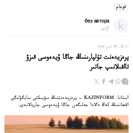
قوعام
без автора
اۆتور
20:17, 08 تامىز 2026
پرەزيدەنت تۇلپارىنىڭ جاڭا ۆيدەوسى قىزۋ
تالقىلانىپ جاتىر
استانا. KAZINFORM - پرەزيدەنتتىڭ سۇيىكتى سايگۇلىگى
اقجاننىڭ كەڭ دالادا جەلىگەن جاڭا ۆيدەوسى جاريالاندى.