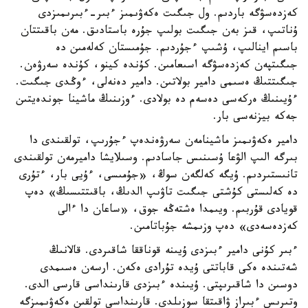
كەزدەسۋگە باردىم. ول جىگىت ەكەۋىمىز ءبىر-ءبىرىمىزدى
ۇناتىپ، قىز بەن جىگىت بولىپ جۇرە باستادىق. مەن باقىتتان
باسىم اينالىپ، ۇشىپ ءجۇردىم. جۇمىستان كەلەمىن دە
جىگىتپەن كەزدەسۋگە اسىعامىن. كۇندە كينو، كۇندە سەرۋەن.
جىگىتتىڭ ەسىمى دامير بولاتىن. دامير دەنەلى، ءوڭدى جىگىت.
ءۇيىنىڭ ەركەسى دەسەم دە بولادى. ءوزىنىڭ ماشينا جوندەيتىن
جەكە بيزنەسى بار.
دامير ەكەۋىمىز ماشينامەن سەرۋەندەپ ءجۇرىپ، تولقىندى دا
بىرگە الىپ الۋعا ۇسىنىس جاسادىم. وسىلايشا داميرمەن تولقىندى
تانىستىردىم. ۇيگە كەلگەن سوڭ، «جۇمىسى، ءۇيى بار، ءتۇرى
دە كەلىستى كۇشتى جىگىت تاۋىپ الدىڭ، باقىتتىسىڭ» دەپ
قويادى قۇربىم. ويىمدا ەشتەڭە جوق، «ساعان دا ءالى
كەزدەسەدى» دەپ وزىمشە جۇباتامىن.
ءبىر كۇنى دامير ءبىزدى ۇيىنە قوناققا شاقىردى. قالانىڭ
شەتىندە ەكى قاباتتى ۇيدە تۇرادى ەكەن. ارسەن ەسىمدى
دوسىن دا شاقىرىپتى. ۇيىندە ءبىزدى قارىنداسى قارسى الدى.
وتىرىس ءبىراز ۋاقىتقا سوزىلدى. قارىنداسى تولقىن ەكەۋىمىزگە