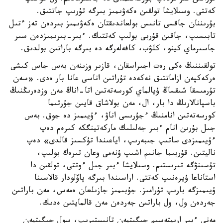
كەتتى. وسىلايشا تولقىن ەكەۋىمىز بىرگە تۇرىپ جاتتىق.
بۇرىننان جاقسى تانىس بولعاندىقتان ەكەۋىمىز بىردەن تەز ءتىل
تابىسىپ، جاقىن قۇربى بولىپ كەتتىك. ءبىر-بىرىمىزدەن سىر
جاسىرماي كينو، كلۋب، كافەلەرگە دە بىرگە باراتىن بولدىق.
تولقىننىڭ ەكى رەت اجىراسقان، قازىر وزىنەن بەس جاس كىشى
ەركەكپەن ازاماتتىق نەكەدە تۇراتىن اناسى عانا بار ەدى. «سەن
تۇرمىسقا شىقساڭ ۇيالماي كورسەتەتىن اتا-اناڭ مەن وزدەرىڭنىڭ
باسپانالارىڭ دا بار، ال، مەن بولاشاق قايىن جۇرتىما
كورسەتەتىن انامنىڭ ءجۇرىسى اناۋ، ءۇيىمىز دە جوق. بەس
جىل بۇرىن انام ءبىر جەلىلىك ماركەتينگكە كىرەم دەپ
ءۇيىمىزدى ساتىپ جىبەرىپ، اياعىندا تۇكسىز قالدى» دەپ
ناليتىن. قۇربىما جانىم اشىپ ۇنەمى وعان تىرەك بولىپ،
تۇسىنۋگە تىرىستىم. وسىلايشا ءبىر جىل ءوتتى، تولقىن دا
استاناعا ۇيرەنىپ كەتتى. اراسىندا بىرگە پاۆلودار قالاسىنا
ۇيىمىزگە بارىپ تۇرامىز. جۇبىمىز جازىلعان ەمەس، مەن باراتىن
جەردەن ول، ول باراتىن جەردەن مەن قالمايتىن ەدىك.
مەنى ءبىر ارىپتەسىم جىگىتپەن تانىستىرىپ، سول جىگىتپەن