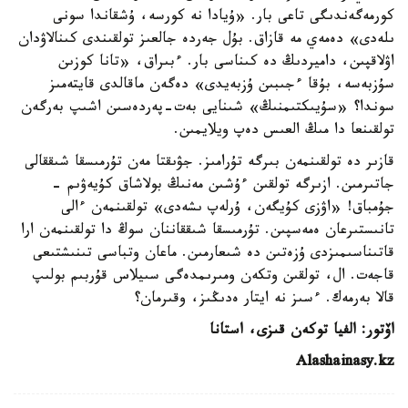
كورمەگەندىگى تاعى بار. «ۇيادا نە كورسە، ۇشقاندا سونى
ىلەدى» دەمەي مە قازاق. بۇل جەردە جالعىز تولقىندى كىنالاۋدان
اۋلاقپىن، داميردىڭ دە كىناسى بار. ءبىراق، «تانا كوزىن
سۇزبەسە، بۇقا ءجىبىن ۇزبەيدى» دەگەن ماقالدى قايتەمىز
سوندا؟ «سۇيىكتىمنىڭ» شىنايى بەت-پەردەسىن اشىپ بەرگەن
تولقىنعا دا مىڭ العىس دەپ ويلايمىن.
قازىر دە تولقىنمەن بىرگە تۇرامىز. جۋىقتا مەن تۇرمىسقا شىققالى
جاتىرمىن. ازىرگە تولقىن ءۇشىن مەنىڭ بولاشاق كۇيەۋىم -
جۇمباق! «اۋزى كۇيگەن، ۇرلەپ ىشەدى» تولقىنمەن ءالى
تانىستىرعان ەمەسپىن. تۇرمىسقا شىققاننان سوڭ دا تولقىنمەن ارا
قاتىناسىمىزدى ۇزەتىن دە شىعارمىن. ماعان وتباسى تىنىشتىعى
قاجەت. ال، تولقىن وتكەن ومىرىمدەگى سىيلاس قۇربىم بولىپ
قالا بەرمەك. ءسىز نە ايتار ەدىڭىز، وقىرمان؟
اۆتور: الفيا توكەن قىزى، استانا
Alashainasy.kz