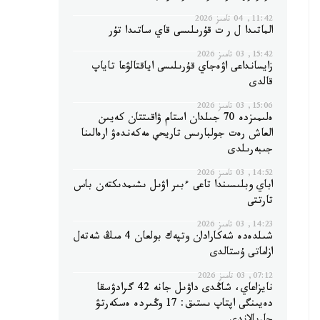
11:42, 04 تامىز 2026
الماتىدا ل ر ت قۇرىلىسى قاي ساتىدا تۇر
15:42, 03 تامىز 2026
زايسانداعى اۋەجاي قۇرىلىسى اياقتالۋعا تاياپ
قالدى
15:06, 03 تامىز 2026
ەلىمىزدە 70 جىلدان استام ۋاقىتتان كەيىن
العاش رەت جولبارىس تاريحي مەكەندەۋ ارەالىنا
جىبەرىلدى
14:52, 03 تامىز 2026
اباي وبلىسىندا تاعى ءبىر اۋىل ىشىمدىكتەن باس
تارتتى
14:23, 03 تامىز 2026
شىلدەدە شەكارادان وتپەك بولعان 4 مىڭ شەتەل
ازاماتى ۇستالدى
07:12, 03 تامىز 2026
نايزاعاي، شاڭدى داۋىل جانە 42 گرادۋسقا
دەيىنگى اپتاپ ىستىق: 17 وڭىردە ەسكەرتۋ