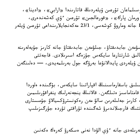
سىلماعان تۇرعىن ۇيلەردىڭ قاتارىندا «ارابي»، «ادينا»،
رمان پارك»، «قورعالجىن» تۇرعىن ءۇي كەشەندەرى،
سونداي-اق ە-496 كوشەسىندەگى 10, 10/1, 10/3 جانە وماروۆ كوشەسى، 23/1 مەكەنجايلارىنداعى تۇرعىن ۇيلەر
سۋمەن جابدىقتاۋ، جىلۋمەن جابدىقتاۋ جانە كارىز جۇيەلەرىنە
الىق شارتتارعا سايكەس جۇزەگە اسىرىلادى. قاجەتتى
ن ۇيلەردى پايدالانۋعا بەرۋگە جول بەرىلمەيدى، — دەلىنگەن
ىلىق باسقارماسىنىڭ اقپاراتىنا سايكەس، بۇگىندە ەلوردا
ورتالىقتاندىرىلعان اۋىزسۋمەن 100 پايىز قامتاماسىز ەتىلگەن. قالانىڭ ينجەنەرلىك ينفراقۇرىلىمىن
كارىز جەلىلەرىن سالۋ مەن رەكونسترۋكسيالاۋ جۇمىستارى
ىك قارجىلاندىرۋ شەگىندە تۇراقتى تۇردە جۇرگىزىلىپ
رىلەدى جانە ءۇي الۋدا نەنى ەسكەرۋ كەرەك ەكەنىن