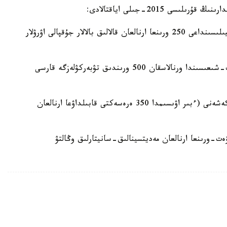
 2015-جىلى اياقتالادى:
1. قابانباي باتىر داڭعىلى مەن 30№ كوشەلەردىڭ قيىلىسىنداعى 250 ورىنعا ارنالعان قالالىق بالالار جۇقپالى اۋرۋلار
2. «جەلەزنودوروجنىي» تۇرعىن الابىنىڭ سولتۇستىك-شىعىسىندا ورنالاسقان 500 ورىندىق تۋبەركۋلەزگە قارسى
3. سول جاعالاۋدا ورنالاسقان امبۋلاتوريالىق- ەمحانا كەشەنى (ءبىر اۋىسىمدا 350 ەرەسەكتى قابىلداۋعا ارنالعان
سىمدا 150 كەلۋشىگە ارنالعان 250 كەرەۋەت-ورىنعا ارنالعان مەديتسينالىق-سانيتارلىق وڭالتۋ