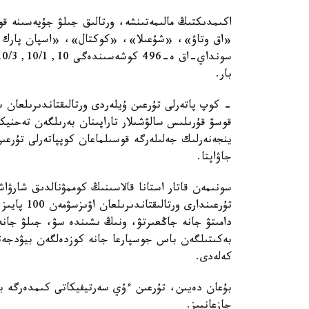
اكىمدىكتىڭ مالىمەتىنشە، ورتالىق جىلۋ جۇيەسىنە قو
«اق وتاۋ»، «شۇعىلا»، «كوكتال»، «اسپان پارك و
بار.
- كوپ پاتەرلى تۇرعىن ۇيلەردى ورتالىقتاندىرىلعان 
قوسۋ قۇرىلىس سالۋشىلار تاراپىنان بەرىلگەن تەحنيك
ينجەنەرلىك جەلىلەرگە قوسىلماعان كوپپاتەرلى تۇرعى
جاۋاپتا.
سونىمەن قاتار استانا قالاسىنىڭ كوممۋنالدىق شارۋاش
تۇرعىندارى 
دامىتۋ جانە جاڭعىرتۋ، ونىڭ ىشىندە سۋ، جىلۋ جانە 
بەكىتىلگەن باس جوسپارعا جانە كوزدەلگەن بيۋدجەتت
كەلەدى.
بۇعان دەيىن، تۇرعىن ءۇي سەرتيفيكاتى كىمدەرگە بە
جازعانبىز.