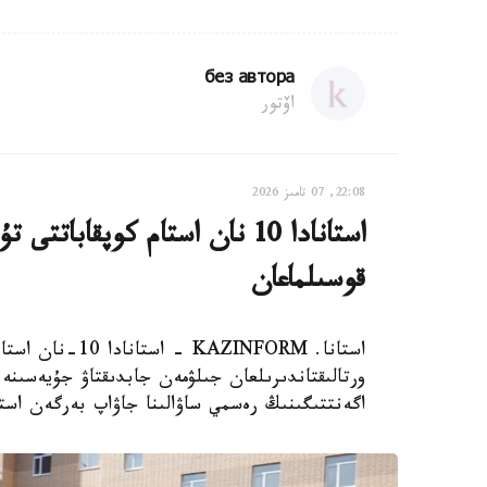
без автора
اۆتور
22:08, 07 تامىز 2026
استانادا 10 نان استام كوپقاب
قوسىلماعان
استانا. AZINFORM
اگەنتتىگىنىڭ رەسمي ساۋالىنا جاۋاپ بەرگەن استا