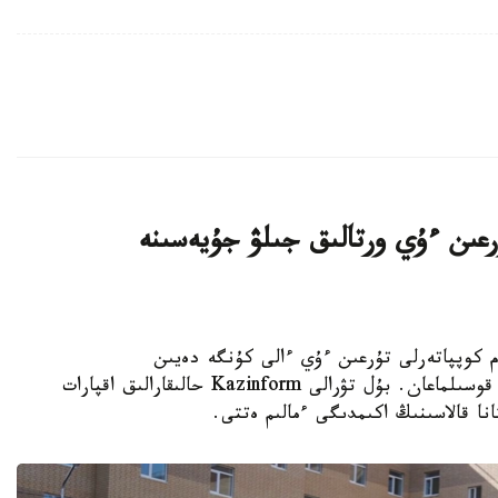
اتتى تۇرعىن ءۇي ورتالىق جىلۋ جۇيەسىنە
K - استانادا 10-نان استام كوپپاتەرلى تۇرعىن ءۇي ءالى كۇنگە دەيىن
ورتالىقتاندىرىلعان جىلۋمەن جابدىقتاۋ جۇيەسىنە قوسىلماعان. بۇل تۋرالى Kazinform حالىقارالىق اقپارات
نا قالاسىنىڭ اكىمدىگى ءمالىم ەتتى.