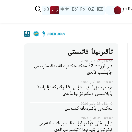
الداۋ
KZ
QZ
РУ
EN
中文
ق ز
ЎЗ
تاقىرىپقا قاتىستى
14:56, 06 تامىز 2026
قىزىلوردادا 32 جەكە مەكتەپتىڭ تەڭ جارتىسى
جابىلىپ قالدى
10:07, 06 تامىز 2026
نوسەر، بۇرشاق، داۋىل: 16 وڭىرگە اۋا رايىنا
بايلانىستى ەسكەرتۋ جاسالدى
11:40, 05 تامىز 2026
سەكسەن باتىردىڭ كىسەسى
09:07, 05 تامىز 2026
تيان-شان قوڭىر ايۋىنىڭ سيرەك ساتتەرىن
فوتوتۇزاق ۆيدەوعا ءتۇسىرىپ الدى