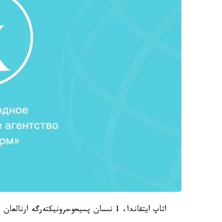
اتاپ ايتقاندا، 1 نىسان پسيحوحرونيكتەرگە ارنالعان ەمدەۋ-وندىرىستىك شەبەرحاناسىنا ارنالعان.