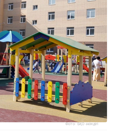
Фото: БҚО әкімдігі