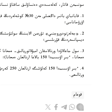
سونىمەن قاتار، كەلەسىدەي دەنساۋلىق ساقتاۋ نىساندارىنىڭ قۇرىلىسى
اۋرۋحاناسى؛
ديسپانسەردىڭ قۇرىلىسى؛
ەمحانا، ءبىر اۋىسىمدا 150 بالاعا ارنالعان ەمحانا)؛
4. ءبىر اۋى
ورتالىعى.
قوعام