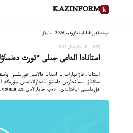
KAZINFORM
ترەند:
اقوردا
تاعايىنداۋ
وقيعا
2026-سايلاۋ
10:08, 21 جەلتوقسان 2014
استانادا الداعى جىلى ءتورت دەنساۋ
استانا. قازاقپارات - استانا قالاسى قۇرىلىس باس
قۇرىلىسى اياقتالدى، دەپ حابارلادى astana.kz.