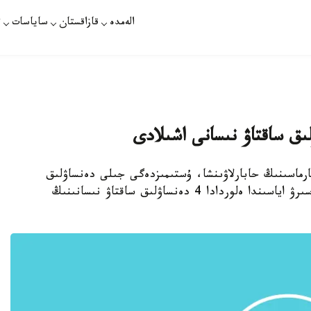
الەمدە
قازاقستان
ساياسات
ت
لىق ساقتاۋ نىسانى اشىلادى
قارماسىنىڭ حابارلاۋىنشا، ۇستىمىزدەگى جىلى دەنساۋلىق
ساقتاۋ نىساندارىن دامىتۋ باعدارلاماسىن جۇزەگە اسىرۋ اياسىندا ەلوردادا 4 دەنساۋلىق ساقتاۋ نىسانىنىڭ