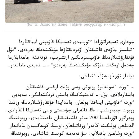
Фото: Экология және табиғи ресурстар министрлігі
جوعارى تەمپەراتۋراعا ءتوزىمدى تەحنيكا قاۋىپتى ايماقتاردا
ءتىلسىز جاۋدى قاشىقتان اۋىزدىقتاۋعا مۇمكىندىك بەرەدى. "بۇل
قۇتقارۋشىلاردىڭ قاۋىپسىزدىگىن ارتتىرىپ، توتەنشە جاعدايلارعا
جەدەل ارەكەت ەتۋگە مۇمكىندىك بەرەدى"، - دەيدى ماماندار.
ديلناز تۇرعازىيەۆا، ءتىلشى:
- ءورت ءسوندىرۋ روبوتى وسى پۋلت ارقىلى قاشىقتان
باسقارىلادى. بۇل - تەحنيكانىڭ باستى ەرەكشەلىگى. سەبەبى
ءورت ءقاۋىپتى ايماقتا بولعان جاعدايدا قۇتقارۋشىلاردىڭ ورنىنا
روبوت جىبەرىلىپ، ەڭ قاتەرلى جۇمىستى وسى تەحنيكا اتقارادى.
وپەراتور قۇرىلعىنا 700 مەتر قاشىقتىقتان باعىتتايدى. روبوتتىڭ
الدىڭعى بولىگىنە كامەرا ورناتىلعان. ونىڭ كومەگىمەن ماماندار
ءورت وشاعىن باقىلاپ، سۋ نەمەسە كوبىك شاشادى. روبوتتىڭ