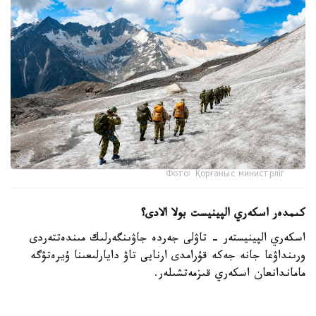
Фото: Қорғаныс министрліг
كىمدەر اسكەري الپينيست بولا الادى؟
اسكەري الپينيستەر - تاۋلى جەردە جاۋىنگەرلىك مىندەتتەردى
ورىنداۋعا جانە جەكە قۇرامدى ارنايى تاۋ دايارلىعىنا ۇيرەتۋگە
ماماندانعان اسكەري قىزمەتشىلەر.
- تاۋ دايارلىعى بويىنشا ارنايى بىلىكتىلىكتەن وتكەن اسكەري