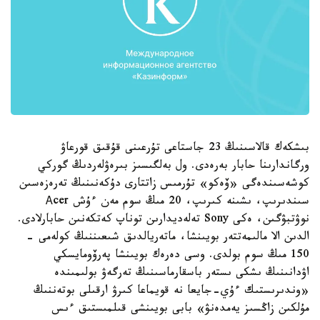
بىشكەك قالاسىنىڭ 23 جاستاعى تۇرعىنى قۇقىق قورعاۋ
ورگاندارىنا حابار بەرەدى. ول بەلگىسىز بىرەۋلەردىڭ گوركي
كوشەسىندەگى «ۆەكو» تۇرمىس زاتتارى دۇكەنىنىڭ تەرەزەسىن
سىندىرىپ، ىشىنە كىرىپ، 20 مىڭ سوم مەن ءۇش Аcer
نوۋتبۋگىن، ەكى Sony تەلەديدارىن توناپ كەتكەنىن حابارلادى.
الدىن الا مالىمەتتەر بويىنشا، ماتەريالدىق شىعىننىڭ كولەمى -
150 مىڭ سوم بولدى. وسى دەرەك بويىنشا پەرۆومايسكي
اۋدانىنىڭ ىشكى ىستەر باسقارماسىنىڭ تەرگەۋ بولىمىندە
«وندىرىستىك ءۇي-جايعا نە قويماعا كىرۋ ارقىلى بوتەننىڭ
مۇلكىن زاڭسىز يەمدەنۋ» بابى بويىنشى قىلمىستىق ءىس