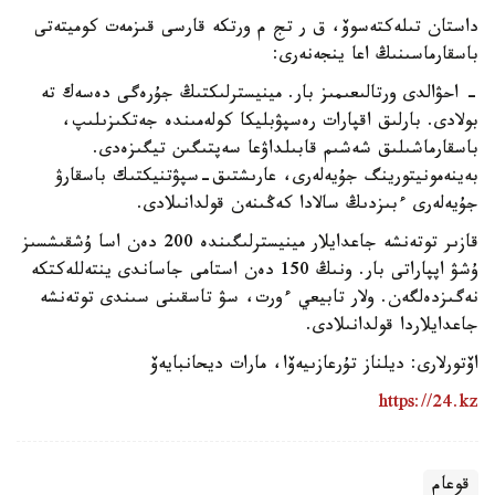
داستان تىلەكتەسوۆ، ق ر تج م ورتكە قارسى قىزمەت كوميتەتى
باسقارماسىنىڭ اعا ينجەنەرى:
- احۋالدى ورتالىعىمىز بار. مينيسترلىكتىڭ جۇرەگى دەسەك تە
بولادى. بارلىق اقپارات رەسپۋبليكا كولەمىندە جەتكىزىلىپ،
باسقارماشىلىق شەشىم قابىلداۋعا سەپتىگىن تيگىزەدى.
بەينەمونيتورينگ جۇيەلەرى، عارىشتىق-سپۋتنيكتىك باسقارۋ
جۇيەلەرى ءبىزدىڭ سالادا كەڭىنەن قولدانىلادى.
قازىر توتەنشە جاعدايلار مينيسترلىگىندە 200 دەن اسا ۇشقىشسىز
ۇشۋ اپپاراتى بار. ونىڭ 150 دەن استامى جاساندى ينتەللەكتكە
نەگىزدەلگەن. ولار تابيعي ءورت، سۋ تاسقىنى سىندى توتەنشە
جاعدايلاردا قولدانىلادى.
اۆتورلارى: ديلناز تۇرعازىيەۆا، مارات ديحانبايەۆ
https://24.kz
قوعام