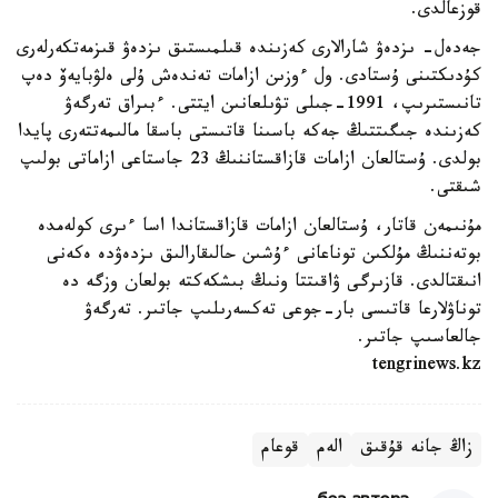
قوزعالدى.
جەدەل- ىزدەۋ شارالارى كەزىندە قىلمىستىق ىزدەۋ قىزمەتكەرلەرى
كۇدىكتىنى ۇستادى. ول ءوزىن ازامات تەندەش ۇلى ەلۋبايەۆ دەپ
تانىستىرىپ، 1991-جىلى تۋىلعانىن ايتتى. ءبىراق تەرگەۋ
كەزىندە جىگىتتىڭ جەكە باسىنا قاتىستى باسقا مالىمەتتەرى پايدا
بولدى. ۇستالعان ازامات قازاقستاننىڭ 23 جاستاعى ازاماتى بولىپ
شىقتى.
مۇنىمەن قاتار، ۇستالعان ازامات قازاقستاندا اسا ءىرى كولەمدە
بوتەننىڭ مۇلكىن توناعانى ءۇشىن حالىقارالىق ىزدەۋدە ەكەنى
انىقتالدى. قازىرگى ۋاقىتتا ونىڭ بىشكەكتە بولعان وزگە دە
توناۋلارعا قاتىسى بار-جوعى تەكسەرىلىپ جاتىر. تەرگەۋ
جالعاسىپ جاتىر.
tengrinews.kz
زاڭ جانە قۇقىق
الەم
قوعام