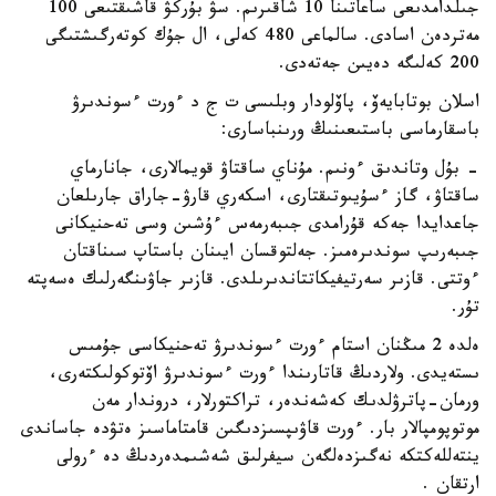
جىلدامدىعى ساعاتىنا 10 شاقىرىم. سۋ بۇركۋ قاشىقتىعى 100
مەتردەن اسادى. سالماعى 480 كەلى، ال جۇك كوتەرگىشتىگى
200 كەلىگە دەيىن جەتەدى.
اسلان بوتابايەۆ، پاۆلودار وبلىسى ت ج د ءورت ءسوندىرۋ
باسقارماسى باستىعىنىڭ ورىنباسارى:
- بۇل وتاندىق ءونىم. مۇناي ساقتاۋ قويمالارى، جانارماي
ساقتاۋ، گاز ءسۇيىوتىقتارى، اسكەري قارۋ-جاراق جارىلعان
جاعدايدا جەكە قۇرامدى جىبەرمەس ءۇشىن وسى تەحنيكانى
جىبەرىپ سوندىرەمىز. جەلتوقسان ايىنان باستاپ سىناقتان
ءوتتى. قازىر سەرتيفيكاتتاندىرىلدى. قازىر جاۋىنگەرلىك ەسەپتە
تۇر.
ەلدە 2 مىڭنان استام ءورت ءسوندىرۋ تەحنيكاسى جۇمىس
ىستەيدى. ولاردىڭ قاتارىندا ءورت ءسوندىرۋ اۆتوكولىكتەرى،
ورمان-پاترۋلدىك كەشەندەر، تراكتورلار، دروندار مەن
موتوپومپالار بار. ءورت قاۋىپسىزدىگىن قامتاماسىز ەتۋدە جاساندى
ينتەللەكتكە نەگىزدەلگەن سيفرلىق شەشىمدەردىڭ دە ءرولى
ارتقان .