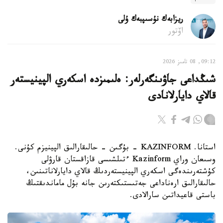
ريزابەك نۇسىپبەك ۇلى
اۆتور
09:12, 08 تامىز 2026
شىڭداعى جاۋىنگەرلەر: ەلىمىزدە اسكەري الپينيستەر
قالاي دايارلانادى
استانا. KAZINFORM - بۇگىن - حالىقارالىق الپينيزم كۇنى.
وسىعان وراي Kazinform ءتىلشىسى قازاقستان قارۋلى
كۇشتەرىندەگى اسكەري الپينيستەردىڭ قالاي دايارلاناتىنىن،
حالىقارالىق ارەناداعى جەتىستىكتەرىن جانە بۇل ماماندىقتىڭ
باستى قاعيداتىن سارالادى.