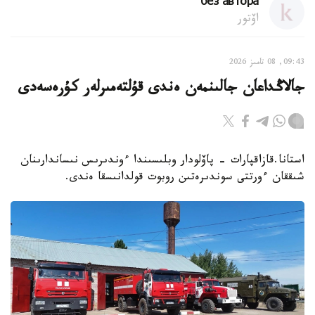
без автора
اۆتور
09:43, 08 تامىز 2026
جالاڭداعان جالىنمەن ەندى قۇلتەمىرلەر كۇرەسەدى
استانا.قازاقپارات - پاۆلودار وبلىسىندا ءوندىرىس نىساندارىنان
شىققان ءورتتى سوندىرەتىن روبوت قولدانىسقا ەندى.