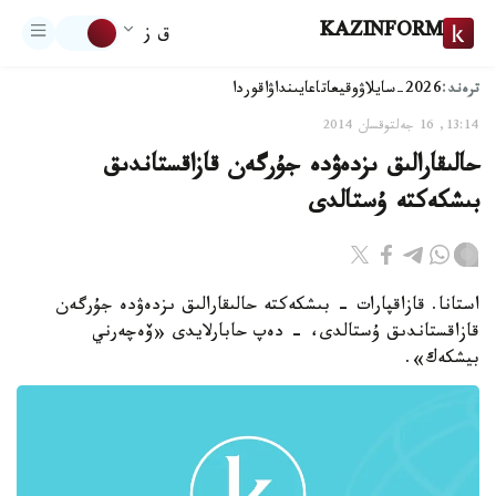
KAZINFORM
ق ز
ترەند:
2026-سايلاۋ
وقيعا
تاعايىنداۋ
اقوردا
13:14, 16 جەلتوقسان 2014
حالىقارالىق ىزدەۋدە جۇرگەن قازاقستاندىق
بىشكەكتە ۇستالدى
استانا. قازاقپارات - بىشكەكتە حالىقارالىق ىزدەۋدە جۇرگەن
قازاقستاندىق ۇستالدى، - دەپ حابارلايدى «ۆەچەرني
بيشكەك».