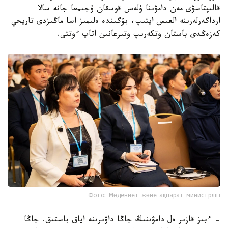
قالىپتاسۋى مەن دامۋىنا ۇلەس قوسقان ۇجىمعا جانە سالا
ارداگەرلەرىنە العىس ايتىپ، بۇگىندە ەلىمىز اسا ماڭىزدى تاريحي
كەزەڭدى باستان وتكەرىپ وتىرعانىن اتاپ ءوتتى.
Фото: Мәдениет және ақпарат министрлігі
- ءبىز قازىر ەل دامۋىنىڭ جاڭا داۋىرىنە اياق باستىق. جاڭا