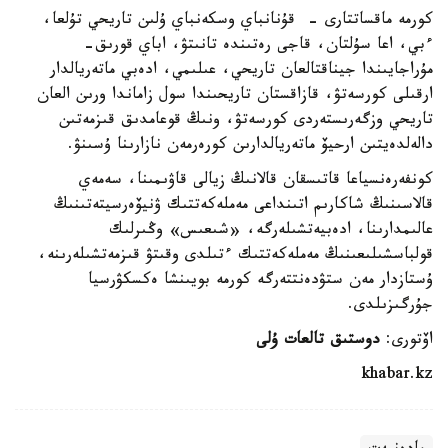
كورمە ماقساتتارى - قۇنانباي وسكەنباي ۇلىن تاريحي تۇلعا،
ءبي، اعا سۇلتان، قاجى رەتىندە تانىتۋ، اباي قورىق-
مۇراجايىندا جيناقتالعان تاريحي، عىلىمي، ادەبي ماتەريالدار
ارقىلى كورسەتۋ، قازاقستان تاريحىندا سول زاماندا ورىن العان
تاريحي وزگەرىستەردى كورسەتۋ، ونىڭ قوعامدىق قىزمەتىن
دالەلدەيتىن ارحيۆ ماتەريالدارىن كورەرمەن نازارىنا ۇسىنۋ.
كونفەرەنسياعا قاتىسقان قالانىڭ زيالى قاۋىمىنا، سەمەي
قالاسىنىڭ شاكارىم اتىنداعى مەملەكەتتىك ۋنيۆەرسيتەتىنىڭ
عالىمدارىنا، ادەبيەتشىلەرگە، «شىعىس» وڭىرلىك
قولباسشىلىعىنىڭ مەملەكەتتىك ءتىلدى وقىتۋ قىزمەتشىلەرىنە،
ۇستازدار مەن ستۋدەنتتەرگە كورمە بويىنشا ەكسكۋرسيا
جۇرگىزىلدى.
اۆتورى:
دوستىق تالعات ۇلى
khabar.kz