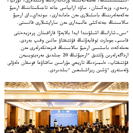
اكىمشىلىگىنىڭ، مەملەكەتتىك ورگانداردىڭ وكىلدەرى، تۇركيا،
رەسەي، وزبەكستان، ساۋد ارابياسى جانە تاجىكستاننىڭ ارحيۆ
مەكەمەلەرىنىڭ باسشىلارى مەن ماماندارى، سونداي-اق ارحيۆ
سالاسىنىڭ جەتەكشى عالىمدارى مەن ساراپشىلارى قاتىستى.
ءىس-شارانىڭ اشىلۋىندا ايدا بالايەۆا قازاقستان پرەزيدەنتى
قاسىم-جومارت توقايەۆتىڭ قۇتتىقتاۋ حاتىن وقىپ بەردى.
مەملەكەت باسشىسى ارحيۆ سالاسىنىڭ قىزمەتكەرلەرى مەن
ارداگەرلەرىن ۇلتتىق ءارحيۆتىڭ 20 جىلدىق مەرەيتويىمەن
قۇتتىقتاپ، ەلىمىزدىڭ تاريحي مۇراسىن ساقتاۋعا قوسقان ەلەۋلى
ۇلەستەرى ءۇشىن ريزاشىلىعىن ءبىلدىردى.