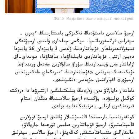
Фото: Мәдениет және ақпарат министрлігі
ارحيۆ سالاسىن دامىتۋدىڭ نەگىزگى باعىتتارىنىڭ ءبىرى -
سيفرلىق ترانسفورماتسيا. سوڭعى جىلدارى ۇلتتىق ارحيۆتەگى
تسيفرلاندىرىلعان قۇجاتتاردىڭ ۇلەسى 3 پايىزدان 26 پايىزعا
دەيىن ارتتى. قۇجاتتاردى قابىلداۋعا، ساقتاۋعا، سونداي-اق
ازاماتتار مەن ۇيىمداردىڭ سۇراۋ سالۋلارىن جەدەل ورىنداۋعا
مۇمكىندىك بەرەتىن «قۇجاتتاردىڭ ءبىرىڭعاي ەلەكتروندىق
ارحيۆى» اقپاراتتىق جۇيەسى ەنگىزىلدى.
ماماندار دايارلاۋ مەن ولاردىڭ بىلىكتىلىگىن ارتتىرۋعا دا ەرەكشە
كوڭىل بولىنۋدە. بۇگىندە ارحيۆ سالاسىنىڭ مىڭنان استام
قىزمەتكەرى ارنايى سەرتيفيكاتقا يە بولدى.
كونفەرەنتسيا بارىسىندا قاتىسۋشىلار ۇلتتىق ارحيۆ قورلارىن
قالىپتاستىرۋ، ارحيۆ قۇجاتتارىن عىلىمي تۇرعىدا جاريالاۋ،
حالىقارالىق ىنتىماقتاستىقتى كەڭەيتۋ، ارحيۆ سالاسىن سيفرلىق