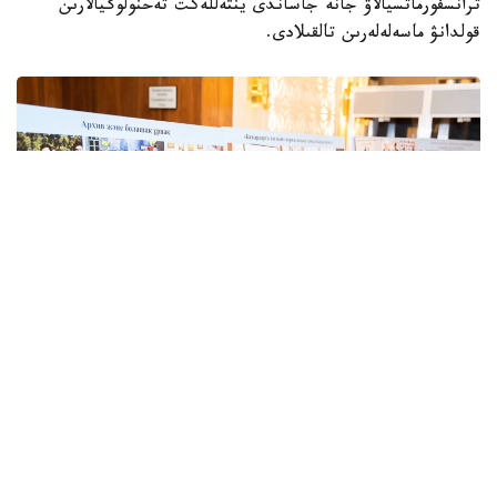
ترانسفورماتسيالاۋ جانە جاساندى ينتەللەكت تەحنولوگيالارىن
قولدانۋ ماسەلەلەرىن تالقىلادى.
Фото: Мәдениет және ақпарат министрлігі
كونفەرەنتسيا قورىتىندىسى بويىنشا قازاقستان رەسپۋبليكاسىنىڭ
ارحيۆ سالاسىن ودان ءارى دامىتۋعا باعىتتالعان قارار قابىلدانىپ،
ناقتى ۇسىنىمدار ازىرلەندى.