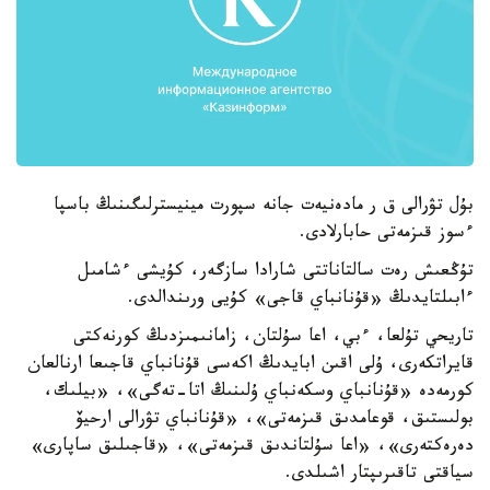
بۇل تۋرالى ق ر مادەنيەت جانە سپورت مينيسترلىگىنىڭ باسپا
ءسوز قىزمەتى حابارلادى.
تۇڭعىش رەت سالتاناتتى شارادا سازگەر، كۇيشى ءشامىل
ءابىلتايدىڭ «قۇنانباي قاجى» كۇيى ورىندالدى.
تاريحي تۇلعا، ءبي، اعا سۇلتان، زامانىمىزدىڭ كورنەكتى
قايراتكەرى، ۇلى اقىن ابايدىڭ اكەسى قۇنانباي قاجىعا ارنالعان
كورمەدە «قۇنانباي وسكەنباي ۇلىنىڭ اتا-تەگى»، «بيلىك،
بولىستىق، قوعامدىق قىزمەتى»، «قۇنانباي تۋرالى ارحيۆ
دەرەكتەرى»، «اعا سۇلتاندىق قىزمەتى»، «قاجىلىق ساپارى»
سياقتى تاقىرىپتار اشىلدى.