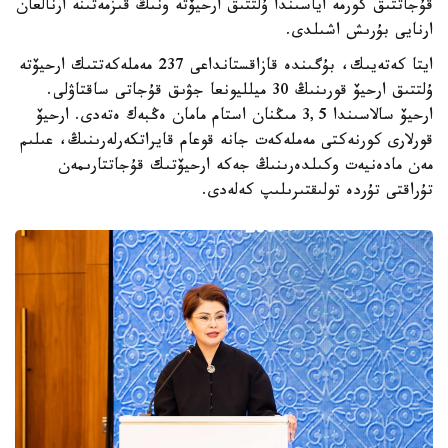
قۇجاتتىق كورمە اياسىندا ۇلتتىق ارحيۆتە ونىڭ قىزمەتىنە ارنالعان
ارنايى بۇرىش اشىلدى.
ايتا كەتەيىك، بۇگىندە قازاقستانداعى 237 مەملەكەتتىك ارحيۆتە
ۇلتتىق ارحيۆ قورىنىڭ 30 ميلليونعا جۋىق قۇجاتى ساقتاۋلى.
ارحيۆ سالاسىندا 3,5 مىڭنان استام مامان ەڭبەك ەتەدى. ارحيۆ
قورلارى كورنەكتى مەملەكەت جانە قوعام قايراتكەرلەرىنىڭ، عىلىم
مەن مادەنيەت وكىلدەرىنىڭ جەكە ارحيۆتىك قۇجاتتارىمەن
تۇراقتى تۇردە تولىقتىرىلىپ كەلەدى.