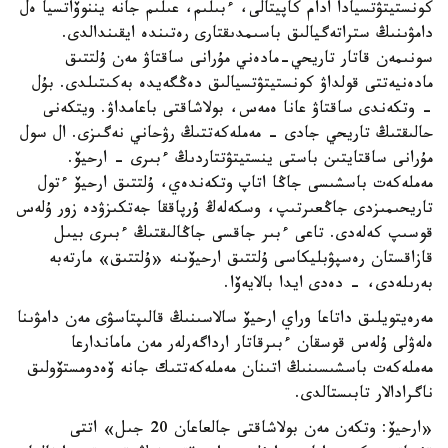
كونستيتۋتسيادا ادام كاپيتالى، ءبىلىم، عىلىم جانە يننوۆاتسيا ەل
دامۋىنىڭ ستراتەگيالىق باسىمدىقتارى رەتىندە ايقىندالدى.
سونىمەن قاتار تاريحي-مادەني مۇرانى ساقتاۋ مەن ۇلتتىق
مادەنيەتتى قولداۋ كونستيتۋتسيالىق دەڭگەيدە بەكىتىلدى. بۇل
- وتكەندى ساقتاۋ عانا ەمەس، بولاشاقتى باعامداۋ. ويتكەنى
حالىقتىڭ تاريحي جادى - مەملەكەتتىڭ رۋحاني نەگىزى. ال سول
مۇرانى ساقتايتىن باستى ينستيتۋتتاردىڭ ءبىرى - ارحيۆ.
مەملەكەت باسشىسى جاڭا اتاپ وتكەندەي، ۇلتتىق ارحيۆ ءتول
تاريحىمىزدى جاڭعىرتىپ، وسكەلەڭ ۇرپاققا جەتكىزۋدە زور ۇلەس
قوسىپ كەلەدى. تاعى ءبىر جاقسى جاڭالىقتىڭ ءبىرى بيىل
قازاقستان رەسپۋبليكاسى ۇلتتىق ارحيۆىنە «ۇلتتىق» مارتەبە
بەرىلەدى، - دەدى ايدا بالايەۆا.
مەرەيتويلىق داتاعا وراي ارحيۆ سالاسىنىڭ قالىپتاسۋى مەن دامۋىنا
ەلەۋلى ۇلەس قوسقان ءبىرقاتار ارداگەرلەر مەن ماماندارعا
مەملەكەت باسشىسىنىڭ اتىنان مەملەكەتتىك جانە ۆەدومستۆولىق
ناگرادالار تابىستالدى.
«ارحيۆ: وتكەن مەن بولاشاقتى جالعاعان 20 جىل» اتتى