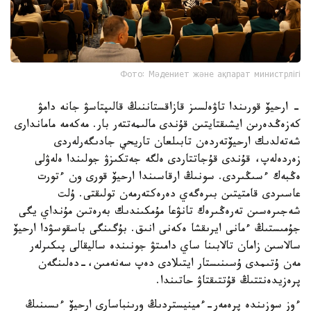
Фото: Мәдениет және ақпарат министрлігі
- ارحيۆ قورىندا تاۋەلسىز قازاقستاننىڭ قالىپتاسۋ جانە دامۋ
كەزەڭدەرىن ايشىقتايتىن قۇندى مالىمەتتەر بار. مەكەمە ماماندارى
شەتەلدىك ارحيۆتەردەن تابىلعان تاريحي جادىگەرلەردى
زەردەلەپ، قۇندى قۇجاتتاردى ەلگە جەتكىزۋ جولىندا ەلەۋلى
ەڭبەك ءسىڭىردى. سونىڭ ارقاسىندا ارحيۆ قورى ون ءتورت
عاسىردى قامتيتىن بىرەگەي دەرەكتەرمەن تولىقتى. ۇلت
شەجىرەسىن تەرەڭىرەك تانۋعا مۇمكىندىك بەرەتىن مۇنداي يگى
جۇمىستىڭ ءمانى ايرىقشا ەكەنى انىق. بۇگىنگى باسقوسۋدا ارحيۆ
سالاسىن زامان تالابىنا ساي دامىتۋ جونىندە ساليقالى پىكىرلەر
مەن ۇتىمدى ۇسىنىستار ايتىلادى دەپ سەنەمىن،-دەلىنگەن
پرەزيدەنتتىڭ قۇتتىقتاۋ حاتىندا.
ءوز سوزىندە پرەمەر-ءمينيستردىڭ ورىنباسارى ارحيۆ ءىسىنىڭ