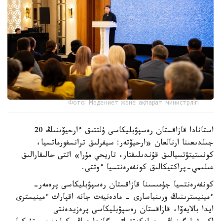
Фото: Мәдениет және ақпарат министрлігі
استانادا قازاقستان رەسپۋبليكاسى ۇلتتىق ءارحيۆىنىڭ 20
جىلدىعىنا ارنالعان «ارحيۆتەر: سيفرلىق ترانسفورماتسيا،
كونستيتۋتسيالىق قۇندىلىقتار، تاريحي مۇرا» اتتى حالىقارالىق
عىلىمي-پراكتيكالىق كونفەرەنتسيا ءوتتى.
كونفەرەنتسيا جۇمىسىنا قازاقستان رەسپۋبليكاسى پرەمەر-
ءمينيسترىنىڭ ورىنباسارى - مادەنيەت جانە اقپارات ءمينيسترى
ايدا بالايەۆا، قازاقستان رەسپۋبليكاسى پرەزيدەنتى