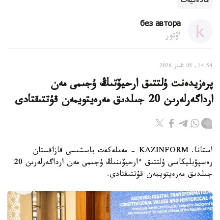
مادەنيەت
без автора
اۆتور
14:54, 05 تامىز 2026
پرەزيدەنت ۇلتتىق ارحيۆتىڭ ۇجىمى مەن
ارداگەرلەرىن 20 جىلدىق مەرەيتويمەن قۇتتىقتادى
استانا. KAZINFORM - مەملەكەت باسشىسى قازاقستان
رەسپۋبليكاسى ۇلتتىق ءارحيۆىنىڭ ۇجىمى مەن ارداگەرلەرىن 20
جىلدىق مەرەيتويمەن قۇتتىقتادى.