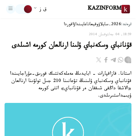
KAZINFORM
ق ز
ترەند:
2026-سايلاۋ
وقيعا
تاعايىنداۋ
اقوردا
18:59, 04 جەلتوقسان 2014
قۇنانباي وسكەنباي ۇلىنا ارنالعان كورمە اشىلدى
استانا. قازاقپارات - ابايدىڭ مەملەكەتتىك قورىق-مۇراجايىندا
قۇنانباي وسكەنباي ۇلىنىڭ تۋعانىنا 210 جىل تولۋىنا ارنالعان
«الاشقا داڭقى شىققان ەر قۇنانباي» اتتى كورمە
ۇيىمداستىرىلدى.