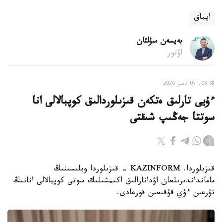
ايماق
بەيسەن سۇلتان
اۆتور
08:38, 07 تامىز 2026
ءۇيى تارلىق ەتكەن قىزىلوردالىق كوپبالالى انا
سوتتا جەڭىپ شىقتى
قىزىلوردا. KAZINFORM - قىزىلوردا وبلىسىنىڭ
مامانداندىرىلعان اۋدانارالىق اكىمشىلىك سوتى كوپبالالى انانىڭ
تۇرعىن ءۇي قۇقىعىن قورعادى.