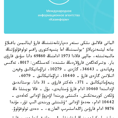
الماتى قالالىق ىشكى ىستەر دەپارتامەنتىنىڭ قارۋ اينالىمىن باقىلاۋ
جانە ليتسەنزيالاۋ ءبولىمىنىڭ اعا ينسپەكتورى راقىم تولوقۇلوۆتىڭ
مالىمەتىنشە، جالپى قالادا 1973 ادامنىڭ 69860 دانا سۋىق قارۋى
بار. «تىركەلگەن قارۋلاردىڭ ىشىندە: كەسىلگەن: 8017، تەگىس
وقپاندى - 34643، گازدى - 10279، تراۆماتيكالىق وقپەن
اتىلاتىن گازدى قارۋ - 10440، تراۆماتيكالىق - 6079،
پنيەۆماتيكالىق - 371، ەلەكتر قارۋى - 31 دانا. بوستاندىق
اۋدانىندا 10460 ادام قارۋ ۇستايدى، بۇل - قالا بويىنشا ەڭ
ۇلكەن كورسەتكىش. ەكىنشى ورىندا اۋەزوۆ اۋدانى كەلەدى -
10442 ادام، مەدەۋ اۋدانى ءۇشىنشى ورىندى الىپ تۇر، مۇندا
9876 ادام قارۋىن زاڭداستىرىپ العان»، - دەدى تولوقۇلوۆ.