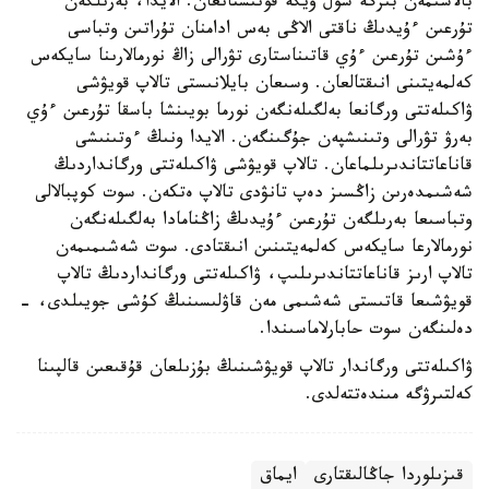
بالاسىمەن بىرگە سول ۇيگە قونىستانعان. الايدا، بەرىلگەن
تۇرعىن ءۇيدىڭ ناقتى الاڭى بەس ادامنان تۇراتىن وتباسى
ءۇشىن تۇرعىن ءۇي قاتىناستارى تۋرالى زاڭ نورمالارىنا سايكەس
كەلمەيتىنى انىقتالعان. وسىعان بايلانىستى تالاپ قويۋشى
ۋاكىلەتتى ورگانعا بەلگىلەنگەن نورما بويىنشا باسقا تۇرعىن ءۇي
بەرۋ تۋرالى وتىنىشپەن جۇگىنگەن. الايدا ونىڭ ءوتىنىشى
قاناعاتتاندىرىلماعان. تالاپ قويۋشى ۋاكىلەتتى ورگانداردىڭ
شەشىمدەرىن زاڭسىز دەپ تانۋدى تالاپ ەتكەن. سوت كوپبالالى
وتباسىعا بەرىلگەن تۇرعىن ءۇيدىڭ زاڭنامادا بەلگىلەنگەن
نورمالارعا سايكەس كەلمەيتىنىن انىقتادى. سوت شەشىمىمەن
تالاپ ارىز قاناعاتتاندىرىلىپ، ۋاكىلەتتى ورگانداردىڭ تالاپ
قويۋشىعا قاتىستى شەشىمى مەن قاۋلىسىنىڭ كۇشى جويىلدى، -
دەلىنگەن سوت حابارلاماسىندا.
ۋاكىلەتتى ورگاندار تالاپ قويۋشىنىڭ بۇزىلعان قۇقىعىن قالپىنا
كەلتىرۋگە مىندەتتەلدى.
قىزىلوردا جاڭالىقتارى
ايماق