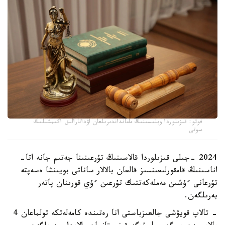
فوتو: قىزىلوردا وبلىسىنىڭ مامانداندىرىلعان اۋدانارالىق اكىمشىلىك
سوتى
2024 -جىلى قىزىلوردا قالاسىنىڭ تۇرعىنىنا جەتىم جانە اتا-
اناسىنىڭ قامقورلىعىنسىز قالعان بالالار ساناتى بويىنشا ەسەپتە
تۇرعانى ءۇشىن مەملەكەتتىك تۇرعىن ءۇي قورىنان پاتەر
بەرىلگەن.
- تالاپ قويۋشى جالعىزباستى انا رەتىندە كامەلەتكە تولماعان 4