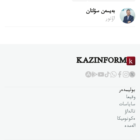
بەيسەن سۇلتان
اۆتور
KAZINFORM
بوليمدەر
وقيعا
ساياسات
تالداۋ
ەكونوميكا
الەمدە