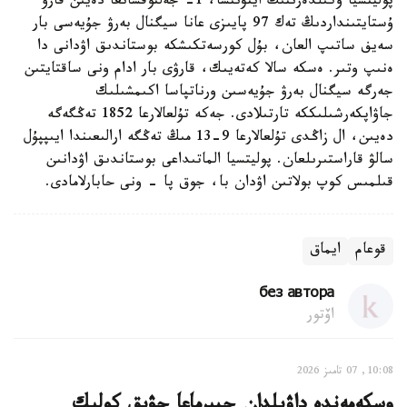
پوليتسيا وكىلدەرىنىڭ ايتۋىنشا، 1- جەلتوقسانعا دەيىن قارۋ
ۇستايتىنداردىڭ تەك 97 پايىزى عانا سيگنال بەرۋ جۇيەسى بار
سەيف ساتىپ العان، بۇل كورسەتكىشكە بوستاندىق اۋدانى دا
ەنىپ وتىر. ەسكە سالا كەتەيىك، قارۋى بار ادام ونى ساقتايتىن
جەرگە سيگنال بەرۋ جۇيەسىن ورناتپاسا اكىمشىلىك
جاۋاپكەرشىلىككە تارتىلادى. جەكە تۇلعالارعا 1852 تەڭگەگە
دەيىن، ال زاڭدى تۇلعالارعا 9-13 مىڭ تەڭگە ارالىعىندا ايىپپۇل
سالۋ قاراستىرىلعان. پوليتسيا الماتىداعى بوستاندىق اۋدانىن
قىلمىس كوپ بولاتىن اۋدان با، جوق پا - ونى حابارلامادى.
قوعام
ايماق
без автора
اۆتور
10:08, 07 تامىز 2026
وسكەمەندە داۋىلدان جيىرماعا جۋىق كولىك