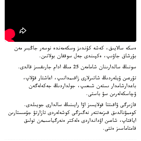
ەسكە سالايىق، كەشە كۇندىز وسكەمەندە نوسەر جاڭبىر مەن
بۇرشاق جاۋىپ، ەكپىندى جەل سوققان بولاتىن.
سونىڭ سالدارىنان شامامەن 25 مىڭ ادام جارىقسىز قالدى.
تۇرعىن ۇيلەردىڭ شاتىرلارى زاقىمدانىپ، اعاشتار قۇلاپ،
باعدارشامدار ىستەن شىعىپ، جولداردىڭ جەكەلەگەن
ۋچاسكەلەرىن سۋ باستى.
قازىرگى ۋاقىتتا قولايسىز اۋا رايىنىڭ سالدارى جويىلدى.
كوممۋنالدىق قىزمەتتەر نەگىزگى كوشەلەردى تازارتۋ جۇمىستارىن
اياقتاپ، شاعىن اۋدانداردى ەلەكتر ەنەرگياسىمەن تولىق
قامتاماسىز ەتتى.