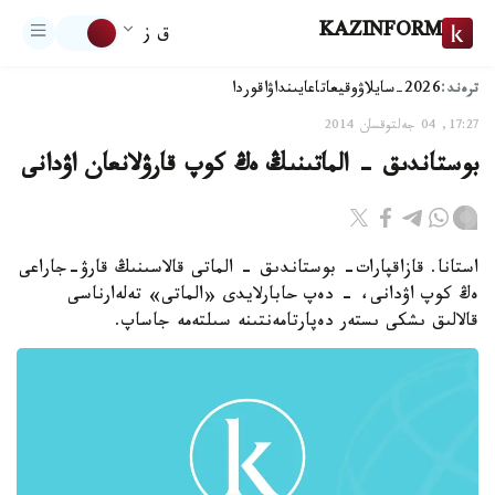
KAZINFORM
ق ز
ترەند:
2026-سايلاۋ
وقيعا
تاعايىنداۋ
اقوردا
17:27, 04 جەلتوقسان 2014
بوستاندىق - الماتىنىڭ ەڭ كوپ قارۋلانعان اۋدانى
استانا. قازاقپارات- بوستاندىق - الماتى قالاسىنىڭ قارۋ-جاراعى
ەڭ كوپ اۋدانى، - دەپ حابارلايدى «الماتى» تەلەارناسى
قالالىق ىشكى ىستەر دەپارتامەنتىنە سىلتەمە جاساپ.