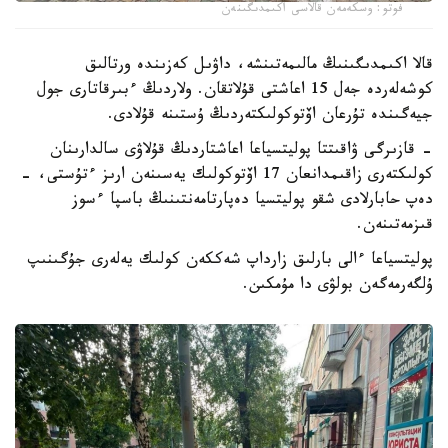
فوتو: وسكەمەن قالاسى اكىمدىگىنەن
قالا اكىمدىگىنىڭ مالىمەتىنشە، داۋىل كەزىندە ورتالىق
كوشەلەردە جەل 15 اعاشتى قۇلاتقان. ولاردىڭ ءبىرقاتارى جول
جيەگىندە تۇرعان اۆتوكولىكتەردىڭ ۇستىنە قۇلادى.
- قازىرگى ۋاقىتتا پوليتسياعا اعاشتاردىڭ قۇلاۋى سالدارىنان
كولىكتەرى زاقىمدانعان 17 اۆتوكولىك يەسىنەن ارىز ءتۇستى، -
دەپ حابارلادى شقو پوليتسيا دەپارتامەنتىنىڭ باسپا ءسوز
قىزمەتىنەن.
پوليتسياعا ءالى بارلىق زارداپ شەككەن كولىك يەلەرى جۇگىنىپ
ۇلگەرمەگەن بولۋى دا مۇمكىن.