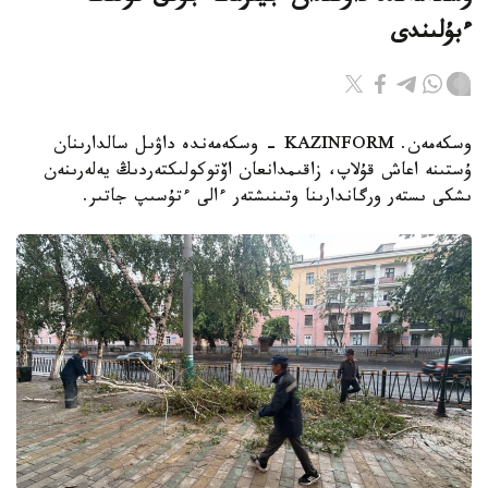
ءبۇلىندى
وسكەمەن. KAZINFORM - وسكەمەندە داۋىل سالدارىنان
ۇستىنە اعاش قۇلاپ، زاقىمدانعان اۆتوكولىكتەردىڭ يەلەرىنەن
ىشكى ىستەر ورگاندارىنا وتىنىشتەر ءالى ءتۇسىپ جاتىر.