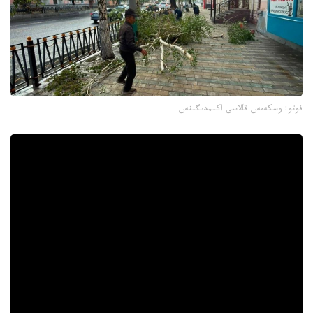
فوتو: وسكەمەن قالاسى اكىمدىگىنەن