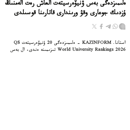
ەلىمىزدەگى بەس ۋنيۆەرسيتەت العاش رەت الەمنىڭ
ۇزدىك جوعارى وقۋ ورىندارى قاتارىنا قوسىلدى
استانا. KAZINFORM - ەلىمىزدەگى 20 ۋنيۆەرسيتەت QS
World University Rankings 2026 تىزىمىنە ەندى، ال بەس
ۋنيۆەرسيتەت العاش رەت Times Higher Education رەيتينگىندە
ۇزدىك وقۋ ورىندارى قاتارىنا قوسىلدى.