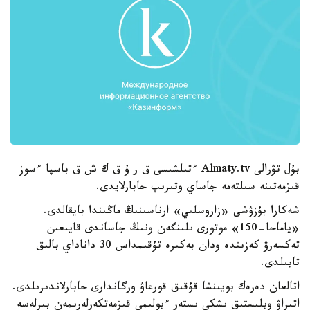
بۇل تۋرالى Almaty.tv ءتىلشىسى ق ر ۇ ق ك ش ق باسپا ءسوز
قىزمەتىنە سىلتەمە جاساي وتىرىپ حابارلايدى.
شەكارا بۇزۋشى «زاروسلىي» ارناسىنىڭ ماڭىندا بايقالدى.
«ياماحا-150» موتورى ىلىنگەن ونىڭ جاساندى قايىعىن
تەكسەرۋ كەزىندە ودان بەكىرە تۇقىمداس 30 داناداي بالىق
تابىلدى.
اتالعان دەرەك بويىنشا قۇقىق قورعاۋ ورگاندارى حابارلاندىرىلدى.
اتىراۋ وبلىستىق ىشكى ىستەر ءبولىمى قىزمەتكەرلەرىمەن بىرلەسە