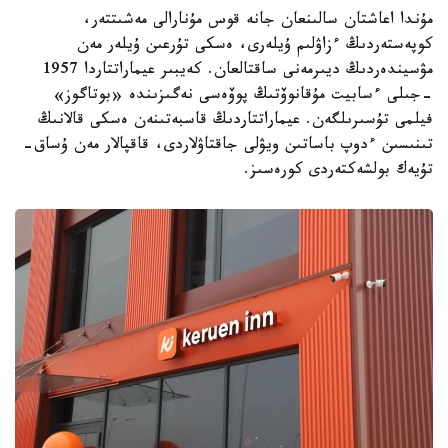
مۇندا اعاشتان سالىنعان جانە قوس مۇنارالى مەشىتتەر،
كوپەستەردىڭ ءزاۋلىم ۇيلەرى، ەسكى تۇرعىن ۇيلەر مەن
مۋسيندەردىڭ ديىرمەنى ساقتالعان. كەيبىر عيماراتتاردا 1957
-جىلى ءسابيت مۇقانوۆتىڭ پوۆەسى نەگىزىندە «بوتاگوز»
فيلمى تۇسىرىلگەن. عيماراتتاردىڭ قاسبەتىنەن ەسكى قالانىڭ
تىنىسىن ءدوپ باساتىن ويۋلى جاقتاۋلاردى، قاقپالار مەن ۇساق-
تۇيەك بولشەكتەردى كورەسىز.