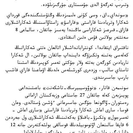
وتىرىپ تەرگەۋ الدى جۇمىستارى جۇرگىزىلۋدە.
«سونداي-اق، وسى كۇنى ەلىمىزدىڭ وڭتۇستىگىندەگى قورداي
شەكارا وتريادىنا قاراستى «قاراسۋ» زاستاۆاسىنىڭ شەكاراشىلارى
قازاق-قىرعىز شەكاراسى ماڭىندا يەسىز جاتقان، سالماعى 8
سەنتنەر بولاتىن قۇس ەتىن انىقتادى.
ناقتىراق ايتقاندا، كونترابانداشىلار اتالعان ەتتى شەكارانىڭ
كەلەسى بەتىنە وتكىزۋگە دايىنداپ جاتقان بولاتىن، ال شەكارا
ناريادىن كورگەن بەتتە ولار جۇكتى تەمىر كوپىردىڭ استىنا
تاستاي سالىپ، وزدەرى كورشىلەس ەلدىڭ اۋماعىنا قاراي قاشىپ
بارىپ جاسىرىندى.
سونىمەن قاتار، «نوۆوسيبيرسك-تاشكەنت» باعىتىنداعى
پويىزبەن كەلە جاتقان 27 جاستاعى وزبەكستان ازاماتى
رەستوران-ۆاگونعا جۇگىن جاسىرعانى ءۇشىن ۇستالدى. وعان
قوسا، سارى اعاش شەكارا وتريادىنا قاراستى «سارى اعاش -
تەمىرجول» وتكىزۋ-باقىلاۋ بەكەتىنىڭ شەكاراشىلارى ول جەردەن
6 قاپقا سالىنعان اۆتوموبيلدىڭ قوسالقى بولشەكتەرىن جانە 12