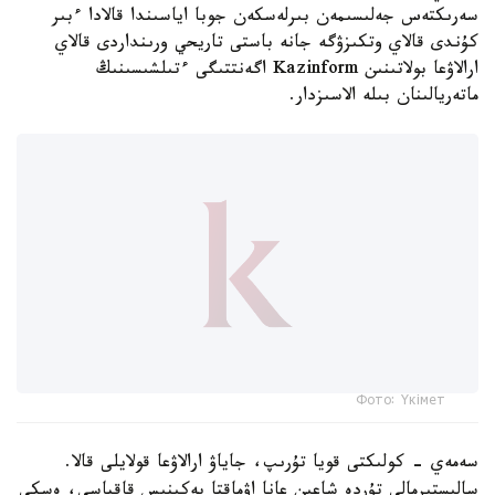
سەرىكتەس جەلىسىمەن بىرلەسكەن جوبا اياسىندا قالادا ءبىر
كۇندى قالاي وتكىزۋگە جانە باستى تاريحي ورىنداردى قالاي
ارالاۋعا بولاتىنىن Kazinform اگەنتتىگى ءتىلشىسىنىڭ
ماتەريالىنان بىلە الاسىزدار.
Фото: Үкімет
سەمەي - كولىكتى قويا تۇرىپ، جاياۋ ارالاۋعا قولايلى قالا.
سالىستىرمالى تۇردە شاعىن عانا اۋماقتا بەكىنىس قاقپاسى، ەسكى