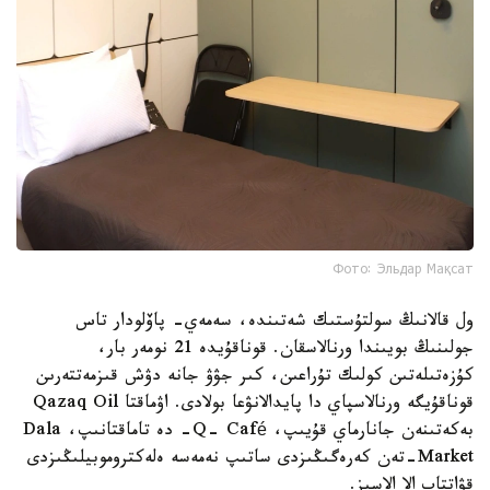
Фото: Эльдар Мақсат
ول قالانىڭ سولتۇستىك شەتىندە، سەمەي- پاۆلودار تاس
جولىنىڭ بويىندا ورنالاسقان. قوناقۇيدە 21 نومەر بار،
كۇزەتىلەتىن كولىك تۇراعىن، كىر جۋۋ جانە دۋش قىزمەتتەرىن
قوناقۇيگە ورنالاسپاي دا پايدالانۋعا بولادى. اۋماقتا Qazaq Oil
بەكەتىنەن جانارماي قۇيىپ، Q- Café- دە تاماقتانىپ، Dala
Market-تەن كەرەگىڭىزدى ساتىپ نەمەسە ەلەكتروموبيلىڭىزدى
قۋاتتاپ الا الاسىز.