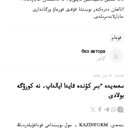
دانا تىگىن ماشيناسىن تاپتى»، - دەلىنگەن حابارلامادا.
اتالعان دەرەكتەر بويىنشا قۇقىق قورعاۋ ورگاندارى
حابارلاندىرىلدى.
قوعام
без автора
اۆتور
14:39, 07 تامىز 2026
سەمەيدە ءبىر كۇندە قايدا ايالداپ، نە كورۋگە
بولادى
سەمەي. KAZINFORM - جول بويىنداعى قوناقۇيلەردىڭ