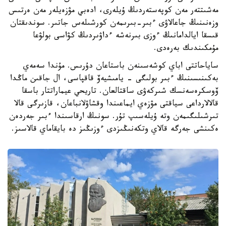
مەشىتتەر مەن كوپەستەردىڭ ۇيلەرى، ادەبي مۋزەيلەر مەن ەرتىس
وزەنىنىڭ جاعالاۋى ءبىر-بىرىمەن كورشىلەس جاتىر. سوندىقتان
قىسقا ايالدامانىڭ ءوزى بىرنەشە ءداۋىردىڭ كۋاسى بولۋعا
مۇمكىندىك بەرەدى.
ساياحاتتى اباي كوشەسىنەن باستاعان دۇرىس. مۇندا سەمەي
بەكىنىسىنىڭ ءبىر بولىگى - يامىشيەۆ قاقپاسى، ال جاقىن ماڭدا
ۆوسكرەسەنسك شىركەۋى ساقتالعان. تاريحي عيماراتتار باسقا
قالالارداعى سياقتى مۋزەي ايماعىندا وقشاۋلانباعان، قازىرگى قالا
تىرشىلىگىمەن وتە ۇيلەسىپ تۇر. سونىڭ ارقاسىندا ءبىر جەردەن
ەكىنشى جەرگە قالاي وتكەنىڭىزدى ءوزىڭىز دە بايقاماي قالاسىز.