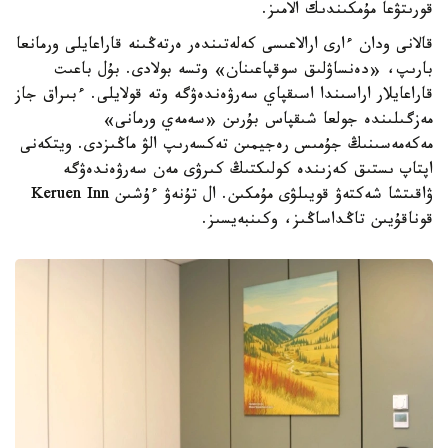
قورىتۋعا مۇمكىندىك الامىز.
قالانى ودان ءارى ارالاعىسى كەلەتىندەر ەرتەڭىنە قاراعايلى ورمانعا
بارىپ، «دەنساۋلىق سوقپاعىنان» وتسە بولادى. بۇل باعىت
قاراعايلار اراسىندا اسىقپاي سەرۋەندەۋگە وتە قولايلى. ءبىراق جاز
مەزگىلىندە جولعا شىقپاس بۇرىن «سەمەي ورمانى»
مەكەمەسىنىڭ جۇمىس رەجيمىن تەكسەرىپ الۋ ماڭىزدى. ويتكەنى
اپتاپ ىستىق كەزىندە كولىكتىڭ كىرۋى مەن سەرۋەندەۋگە
ۋاقىتشا شەكتەۋ قويىلۋى مۇمكىن. ال تۇنەۋ ءۇشىن Keruen Inn
قوناقۇيىن تاڭداساڭىز، وكىنبەيسىز.