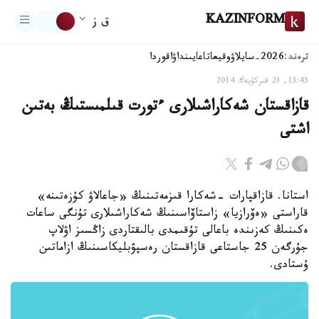
KAZINFORM
ق ز
ترەند:
2026-سايلاۋ
وقيعا
تاعايىنداۋ
اقوردا
13:45, 23 قىركۇيەك 2014
قازاقستان شەكاراشىلارى ءتورت قىلمىستىڭ بەتىن
اشتى
استانا. قازاقپارات -شەكارا قىزمەتىنىڭ «جاعالاۋ كۇزەتىنە»
قاراستى «ەۆرازيا» زاستاۆاسىنىڭ شەكاراشىلارى تۇنگى ساعات
ەكىنىڭ كەزىندە باعالى تۇقىمدى بالىقتاردى زاڭسىز اۋلاپ
جۇرگەن 25 جاستاعى قازاقستان رەسپۋبليكاسىنىڭ ازاماتىن
ۇستادى.