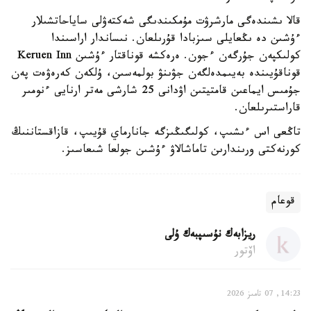
قالا ىشىندەگى مارشرۋت مۇمكىندىگى شەكتەۋلى ساياحاتشىلار
ءۇشىن دە ىڭعايلى سىزبادا قۇرىلعان. نىساندار اراسىندا
كولىكپەن جۇرگەن ءجون. ەرەكشە قوناقتار ءۇشىن Keruen Inn
قوناقۇيىندە بەيىمدەلگەن جۋىنۋ بولمەسىن، ۇلكەن كەرەۋەت پەن
جۇمىس ايماعىن قامتيتىن اۋدانى 25 شارشى مەتر ارنايى ءنومىر
قاراستىرىلعان.
تاڭعى اس ءىشىپ، كولىگىڭىزگە جانارماي قۇيىپ، قازاقستاننىڭ
كورنەكتى ورىندارىن تاماشالاۋ ءۇشىن جولعا شىعاسىز.
قوعام
ريزابەك نۇسىپبەك ۇلى
اۆتور
14:23, 07 تامىز 2026