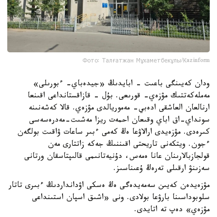
Фото: Талғатжан Мұхаметбекұлы/Кazinform
ودان كەيىنگى باعىت - ابايدىڭ «جيدەباي- ءبورىلى»
مەملەكەتتىك مۋزەي- قورىعى. بۇل - قازاقستانداعى اقىنعا
ارنالعان العاشقى ادەبي- مەموريالدى مۋزەي. قالا كەشەنىنە
سونداي-اق اباي وقىعان احمەت ريزا مەشىت-مەدرەسەسى
كىرەدى. مۋزەيدى ارالاۋعا ەڭ كەمى ءبىر ساعات ۋاقىت بولگەن
ءجون. ويتكەنى تاريحتى اقىننىڭ جەكە زاتتارى مەن
قولجازبالارىنان عانا ەمەس، دۇنيەتانىمى قالىپتاسقان ورتانى
سەزىنۋ ارقىلى تەرەڭ ۇعىناسىز.
مۋزەيدەن كەيىن سەمەيدەگى ەڭ ەسكى اۋدانداردىڭ ءبىرى تاتار
سلوبوداسىنا بارۋعا بولادى. ونى «اشىق اسپان استىنداعى
مۋزەي» دەپ تە اتايدى.