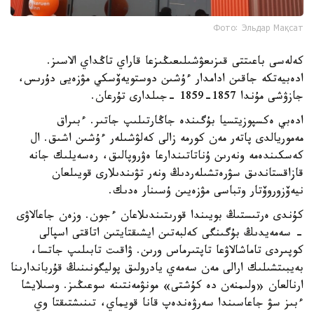
Фото: Эльдар Мақсат
كەلەسى باعىتتى قىزىعۋشىلىعىڭىزعا قاراي تاڭداي الاسىز.
ادەبيەتكە جاقىن ادامدار ءۇشىن دوستويەۆسكي مۋزەيى دۇرىس،
جازۋشى مۇندا 1857-1859 -جىلدارى تۇرعان.
ادەبي ەكسپوزيتسيا بۇگىندە جاڭارتىلىپ جاتىر. ءبىراق
مەموريالدى پاتەر مەن كورمە زالى كەلۋشىلەر ءۇشىن اشىق. ال
كەسكىندەمە ونەرىن ۇناتاتىندارعا ەۋروپالىق، رەسەيلىك جانە
قازاقستاندىق سۋرەتشىلەردىڭ ونەر تۋىندىلارى قويىلعان
نيەۆزوروۆتار وتباسى مۋزەيىن ۇسىنار ەدىك.
كۇندى ەرتىستىڭ بويىندا قورىتىندىلاعان ءجون. وزەن جاعالاۋى
- سەمەيدىڭ بۇگىنگى كەلبەتىن ايشىقتايتىن اتاقتى اسپالى
كوپىردى تاماشالاۋعا تاپتىرماس ورىن. ۋاقىت تابىلىپ جاتسا،
بەيبىتشىلىك ارالى مەن سەمەي يادرولىق پوليگونىنىڭ قۇرباندارىنا
ارنالعان «ولىمنەن دە كۇشتى» مونۋمەنتىنە سوعىڭىز. وسىلايشا
ءبىز سۋ جاعاسىندا سەرۋەندەپ قانا قويماي، تىنىشتىقتا وي