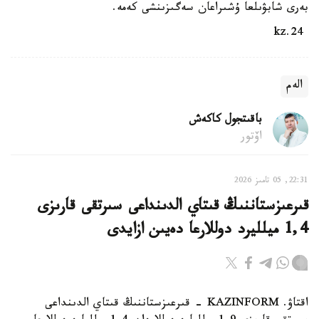
بەرى شابۋىلعا ۇشىراعان سەگىزىنشى كەمە.
24.kz
الەم
باقىتجول كاكەش
اۆتور
22:31, 05 تامىز 2026
قىرعىزستاننىڭ قىتاي الدىنداعى سىرتقى قارىزى
1,4 ميلليرد دوللارعا دەيىن ازايدى
اقتاۋ. KAZINFORM - قىرعىزستاننىڭ قىتاي الدىنداعى