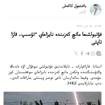
باقىتجول كاكەش
اۆتور
21:06, 05 تامىز 2026
فۋتبولشىعا ماتچ كەزىندە نايزاعاي ءتۇسىپ، قازا
تاپتى
استانا. قازاقپارات - تايلاندتىق فۋتبولشى سوفۆان اۆە ەلدىڭ
وڭتۇستىگىندە وتكەن ماتچ كەزىندە نايزاعاي سوققىسىنان كوز
جۇمدى. وقيعا سالدارىنان تاعى توعىز ويىنشى جاراقات الدى،
دەپ حابارلايدى 24KZ.