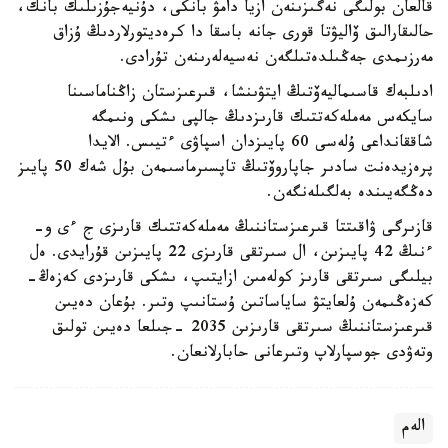
قالعان بولىگى نەگىزىنەن ازيا دامۋ بانكى، دۇنيەجۇزىلىك بانك،
حالىقارالىق ۆاليۋتا قورى جانە باسقا دا كرەديتورلاردىڭ ۇزاق
مەرزىمدى جەڭىلدەتىلگەن نەسيەلەرىنەن تۇرادى.
ادىلبەك قاسىماليەۆتىڭ ايتۋىنشا، قىرعىزستان زاڭناماسىنا
سايكەس مەملەكەتتىك قارىزدىڭ جالپى ىشكى ونىمگە
شاققانداعى ۇلەسى 60 پايىزدان اسپاۋى ءتيىس. الايدا
پرەزيدەنت سادىر جاپاروۆتىڭ تاپسىرماسىمەن بۇل شەك 50 پايىز
دەڭگەيىندە بەلگىلەنگەن.
قازىرگى ۋاقىتتا قىرعىزستاننىڭ مەملەكەتتىك قارىزى ج ءى و-
ءنىڭ 42 پايىزىن، ال سىرتقى قارىزى 22 پايىزىن قۇرايدى. ەل
بيلىگى سىرتقى قارىز كولەمىن ازايتىپ، ىشكى قارىزدى كەزەڭ-
كەزەڭىمەن ۇلعايتۋ ساياساتىن ۇستانىپ وتىر. بۇعان دەيىن
قىرعىزستاننىڭ سىرتقى قارىزىن 2035 -جىلعا دەيىن تولىق
وتەۋدى جوسپارلاپ وتىرعانى حابارلانعان.
الەم