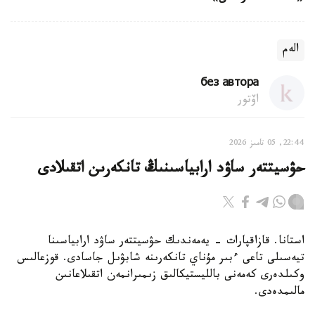
الەم
без автора
اۆتور
22:44, 05 تامىز 2026
حۋسيتتەر ساۋد ارابياسىنىڭ تانكەرىن اتقىلادى
استانا. قازاقپارات - يەمەندىك حۋسيتتەر ساۋد ارابياسىنا
تيەسىلى تاعى ءبىر مۇناي تانكەرىنە شابۋىل جاسادى. قوزعالىس
وكىلدەرى كەمەنى بالليستيكالىق زىمىرانمەن اتقىلاعانىن
مالىمدەدى.