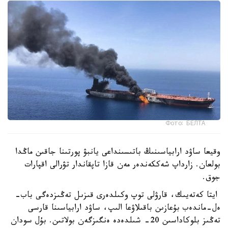
Фото: БЕЛТА
وقيعا ساۋد ارابياسىنىڭ باتىسىنداعى يانبۋ پورتىنا جاقىن ماڭدا
بولعان. زارداپ شەككەندەر مەن قازا تاپقاندار تۋرالى اقپارات
جوق.
ايتا كەتەيىك، قارۋلى توپ وكىلدەرى قىزىل تەڭىزدەگى باب-
ەل-ماندەب بۇعازىن باقىلاۋعا الىپ، ساۋد ارابياسىنا قارسى
تەڭىز بلوكاداسىن 20- شىلدەدە ەنگىزگەن بولاتىن. بۇل سودان