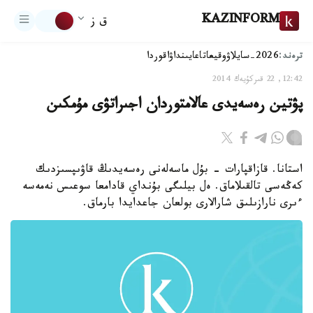
KAZINFORM
ق ز
ترەند:
2026-سايلاۋ
وقيعا
تاعايىنداۋ
اقوردا
12:42, 22 قىركۇيەك 2014
پۋتين رەسەيدى عالامتوردان اجىراتۋى مۇمكىن
استانا. قازاقپارات - بۇل ماسەلەنى رەسەيدىڭ قاۋىپسىزدىك
كەڭەسى تالقىلاماق. ەل بيلىگى بۇنداي قادامعا سوعىس نەمەسە
ءىرى نارازىلىق شارالارى بولعان جاعدايدا بارماق.