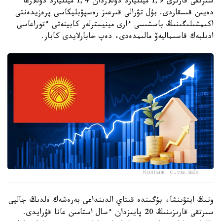
سىرتقى قارىزى 1,9 ميلليارد دوللاردان 1,4 ميلليارد دوللارعا
دەيىن قىسقاردى. بۇل تۋرالى قىرعىز رەسپۋبليكاسى پرەزيدەنتى
اكىمشىلىگىنىڭ باسشىسى ءارى مينيسترلەر كابينەتى ءتوراعاسى
ادىلبەك قاسىماليەۆ مالىمدەدى، دەپ حابارلايدى كابار.
Коллаж: e-cis.info
ونىڭ ايتۋىنشا، بۇگىندە قىتاي الدىنداعى بەرەشەك ەلدىڭ جالپى
سىرتقى قارىزىنىڭ 20 پايىزدان ءسال استامىن عانا قۇرايدى.