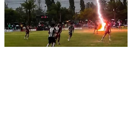
Фото: AsiaOne
قايعىلى جاعداي 4-تامىزدا ناراتحيۆات پروۆينسياسىندا وتكەن
Golok FA Cup 2026-ايماقتىق تۋرنيرى كەزىندە بولعان.
جارىسقا تايلاند پەن مالايزيا كوماندالارى قاتىسقان. الەۋمەتتىك
جەلىلەردە نايزاعاي تۇسكەن ءساتتىڭ ۆيدەوسى تارادى.
كادرلاردا جارقىلدان كەيىن بىرنەشە فۋتبولشىنىڭ الاڭعا قۇلاعانى
كورىنەدى. ماتچ اۋا رايىنىڭ ناشارلاۋىنا جانە نوسەر جاڭبىرعا
قاراماستان جالعاسقان. نايزاعاي فۋتبول الاڭىنىڭ ورتاسىنا