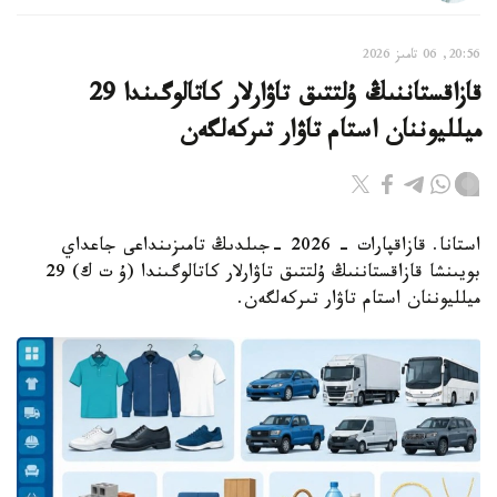
20:56, 06 تامىز 2026
قازاقستاننىڭ ۇلتتىق تاۋارلار كاتالوگىندا 29
ميلليوننان استام تاۋار تىركەلگەن
استانا. قازاقپارات - 2026 -جىلدىڭ تامىزىنداعى جاعداي
بويىنشا قازاقستاننىڭ ۇلتتىق تاۋارلار كاتالوگىندا (ۇ ت ك) 29
ميلليوننان استام تاۋار تىركەلگەن.