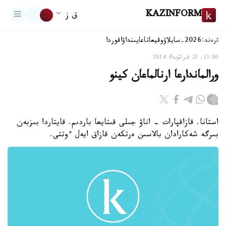
KAZINFORM
ق ز
ترەند:
2026-سايلاۋ
وقيعا
تاعايىنداۋ
اقوردا
11:06, 22 قىركۇيەك 2014
ورالماندارعا ارنالماعان كينو
استانا. قازاقپارات - اناۋ جىلى قىتايعا باردىم. قايتاردا بىزبەن
بىرگە شەكارادان بالاسىن ەرتكەن قازاق ايەل ءوتتى.