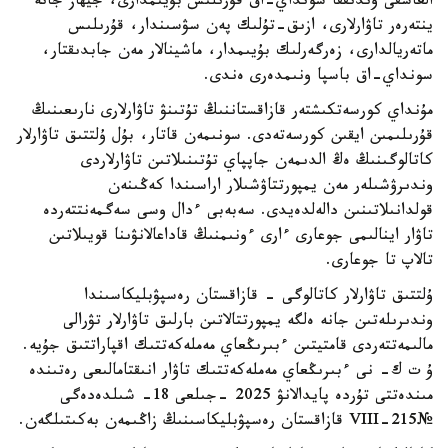
العاشقى وندىققا سونداي-اق قۇرىلىس بۇيىمدارى، جيھاز جانە
ينتەرەر تاۋارلارى، ازىق-تۇلىك پەن سۋسىندار، قۇرىلىس
ماتەريالدارى، زەرگەرلىك بۇيىمدار، ماشينالار مەن جابدىقتار،
سونداي-اق باسپا ونىمدەرى ەندى.
مۇنداي كورسەتكىشتەر قازاقستاننىڭ تۇتىنۋ تاۋارلارى نارىعىنىڭ
قۇرىلىمىن ايقىن كورسەتەدى. سونىمەن قاتار، بۇل ۇلتتىق تاۋارلار
كاتالوگىنىڭ ەڭ الدىمەن جاپپاي تۇتىنىلاتىن تاۋارلاردى
وندىرۋشىلەر مەن يمپورتتاۋشىلار اراسىندا كەڭىنەن
قولدانىلاتىنىن دالەلدەيدى. سەبەبى ءدال وسى سەگمەنتتەردە
تاۋار اينالىمى جوعارى ءارى ءونىمنىڭ قاداعالانۋىنا قويىلاتىن
تالاپ تا جوعارى.
ۇلتتىق تاۋارلار كاتالوگى - قازاقستان رەسپۋبليكاسىندا
وندىرىلەتىن جانە ەلگە يمپورتتالاتىن بارلىق تاۋارلار تۋرالى
مالىمەتتەردى قامتيتىن ءبىرىڭعاي مەملەكەتتىك اقپاراتتىق جۇيە.
ۇ ت ك- نى ءبىرىڭعاي مەملەكەتتىك تاۋار انىقتامالىعى رەتىندە
مىندەتتى تۇردە پايدالانۋ 2025 -جىلعى 18- شىلدەدەگى
№215-VIII قازاقستان رەسپۋبليكاسىنىڭ زاڭىمەن بەكىتىلگەن.