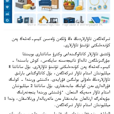
Фото: Министерство торговли и интеграции РК
تىركەلگەن تاۋارلاردىڭ ەڭ ۇلكەن ۇلەسىن كيىم-كەشەك پەن
كۇندەلىكتى تۇتىنۋ تاۋارلارى.
ۇلتتىق تاۋارلار كاتالوگىنداعى وكترۋ ساناتتارى بويىنشا
جۇرگىزىلگەن تالداۋ ناتيجەسىنە سايكەس، كوش باسىندا -
كيىم-كەشەك پەن كۇندەلىكتى تۇتىنۋ تاۋارلارى. بۇل ساناتتا 8
ميلليوننان استام تاۋار تىركەلگەن، بۇل كاتالوگتاعى بارلىق
تاۋارلاردىڭ ەلەۋلى بولىگىن قۇرايدى. ەكىنشى ورىندا - كولىك
قۇرالدارى مەن كولىك جابدىقتارى. بۇل ساناتتا 2 ميلليوننان
استام تاۋار ەسەپكە الىنعان. ءۇشىنشى ورىندا ينجەنەرلىك
جۇيەلەرگە ارنالعان جابدىقتار مەن ماتەريالدار ورنالاسقان، وندا 1
ميلليوننان استام تاۋار تىركەلگەن.