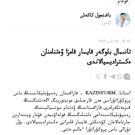
قوعام
باقىتجول كاكەش
اۆتور
20:45, 06 تامىز 2026
تانىمال بلوگەر قايسار قامزا ۆەتنامنان
ەكستراديسيالاندى
استانا. KAZINFORM - قازاقستان رەسپۋبليكاسىنىڭ باس
پروكۋراتۋراسى مەن قارجىلىق مونيتورينگ اگەنتتىگىنىڭ
قىزمەتكەرلەرى قازاقستاننىڭ ۆەتنام سوتسياليستىك
رەسپۋبليكاسىنداعى ەلشىلىگىنىڭ قولداۋىمەن قۇمار ويىندارىن
جارنامالاعان كۇدىكتى قايسار قامزانى ەكستراديسيالادى. بۇل
تۋرالى باس پروكۋراتۋرا ءمالىم ەتتى.