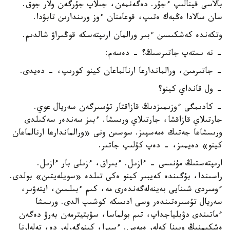
بالاسى قينالىپ ءجۇر. دەگەنمەن، جىلاپ جۇرگەن ولار جوق.
سان سالادا ەڭبەك ەتىپ، قوعامنان ءوز ورىندارىن تابۋدا.
وتكەندە كەشكىسىن ءبىر ورالمان ارىپتەسكە قوڭىراۋ شالدىم.
- نە ىستەپ جاتىرسىڭ؟ - دەسەم:
- جاتىرمىن، ورالماندارعا ارنالماعان كينو كورىپ، - دەيدى.
- ول قانداي كينو؟
- كادىمگى ءوزىمىزدىڭ قازاقتار تۇسىرگەن سەريال عوي.
جارتىلاي قازاقشا، جارتىلاي ورىسشا. ءبىز سەندەر سەكىلدى
ورىسشاعا جەتىك ەمەسپىز. سوسىن ونى «ورالماندارعا ارنالماعان
كينو» دەيمىز، - دەپ كۇلىپ جاتىر.
ارىپتەستىڭ مۇنىسى - ءازىل. ءبىراق، ءزىلى بار ءازىل.
راسىندا، بۇگىندە كەيبىر كينو ەكى تىلدە «سويلەيتىن» بولدى.
ءومىردى شىنايى بەينەلەگەندەرى مە، كىم ءبىلسىن، ايتەۋىر،
سەريال تۇسىرەتىندەر وسى ادىسكە كوشىپ الدى. ورىسشا
ءماتىندى دۋبلياجداپ، تىم بولماسا، سۋبتيترمەن بەرۋ دەگەن
ەشكىمنىڭ ويىنا كەلەر ەمەس. ءسىرا، كينوگەرلەر دە، تەلەارنا