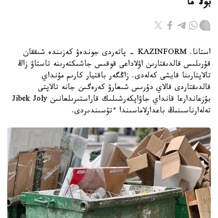
بولا ما
استانا. KAZINFORM - پاتەردى جوندەۋ كەزىندە شىققان
قۇرىلىس قالدىقتارىن اۋلاداعى قوقىس جاشىكتەرىنە تاستاۋ زاڭ
تالاپتارىنا قايشى كەلەدى. زاڭگەر باقتيار كارىم مۇنداي
قالدىقتاردى قالاي دۇرىس شىعارۋ كەرەگىن جانە تالاپتى
بۇزعاندارعا قانداي جاۋاپكەرشىلىك قاراستىرىلعانىن Jibek Joly
تەلەارناسىنىڭ باعدارلاماسىندا ءتۇسىندىردى.