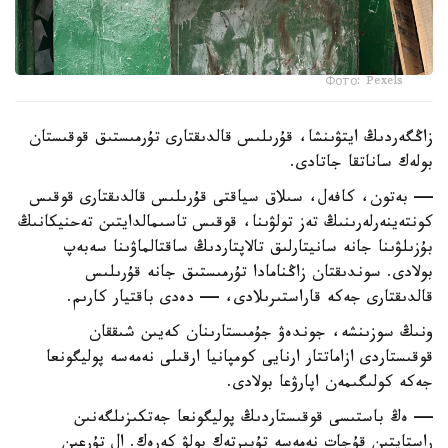
Фото: Pexels
زاڭگەردىڭ ايتۋىنشا، قۇرىلىس قالدىقتارى تۇرمىستىق قوقىستان
بولەك ساناتقا جاتادى.
— بەتون، كافەل، سىلاق سياقتى قۇرىلىس قالدىقتارى قوقىس
كونتەينەرلەرىنىڭ تەز تولۋىنا، قوقىس تاسىمالدايتىن تەحنيكانىڭ
بۇزىلۋىنا جانە سانيتارلىق تالاپتاردىڭ ساقتالماۋىنا سەبەپ
بولادى. سوندىقتان زاڭنامادا تۇرمىستىق جانە قۇرىلىس
قالدىقتارى جەكە قاراستىرىلادى، — دەدى باقتيار كارىم.
ونىڭ سوزىنشە، جوندەۋ جۇمىستارىنان كەيىن شىققان
قوقىستاردى ازاماتتار ارنايى كومپانيا ارقىلى نەمەسە پوليگونعا
جەكە كولىگىمەن اپارۋعا بولادى.
— ەڭ باستىسى قوقىستاردىڭ پوليگونعا جەتكىزىلگەنىن
راستايتىن قۇجات نەمەسە تۇبىرتەك بولۋ كەرەك. ال تۇرعىن