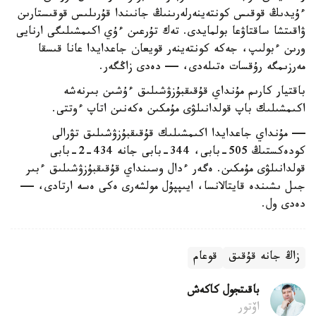
ءۇيدىڭ قوقىس كونتەينەرلەرىنىڭ جانىندا قۇرىلىس قوقىستارىن
ۋاقىتشا ساقتاۋعا بولمايدى. تەك تۇرعىن ءۇي اكىمشىلىگى ارنايى
ورىن ءبولىپ، جەكە كونتەينەر قويعان جاعدايدا عانا قىسقا
مەرزىمگە رۇقسات ەتىلەدى، — دەدى زاڭگەر.
باقتيار كارىم مۇنداي قۇقىقبۇزۋشىلىق ءۇشىن بىرنەشە
اكىمشىلىك باپ قولدانىلۋى مۇمكىن ەكەنىن اتاپ ءوتتى.
— مۇنداي جاعدايدا اكىمشىلىك قۇقىقبۇزۋشىلىق تۋرالى
كودەكستىڭ 505-بابى، 344-بابى جانە 434-2-بابى
قولدانىلۋى مۇمكىن. ەگەر ءدال وسىنداي قۇقىقبۇزۋشىلىق ءبىر
جىل ىشىندە قايتالانسا، ايىپپۇل مولشەرى ەكى ەسە ارتادى، —
دەدى ول.
زاڭ جانە قۇقىق
قوعام
باقىتجول كاكەش
اۆتور