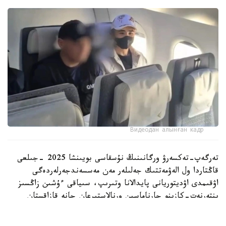
Видеодан алынған кадр
تەرگەپ-تەكسەرۋ ورگانىنىڭ نۇسقاسى بويىنشا 2025 -جىلعى
قاڭتاردا ول الەۋمەتتىك جەلىلەر مەن مەسسەندجەرلەردەگى
اۋقىمدى اۋديتوريانى پايدالانا وتىرىپ، سىياقى ءۇشىن زاڭسىز
ينتەرنەت-كازينو جارناماسىن ورنالاستىرعان جانە قازاقستان
ازاماتتارىن قۇمار ويىندارىنا قاتىسۋعا تارتقان.