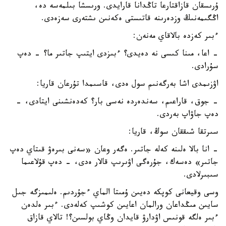
ۇرىسقان قازاقتارعا تاڭدانا قارايدى. ورىسشا بىلمەسە دە،
اڭگىمەنىڭ وزدەرىنە قاتىستى ەكەنىن ىشتەرى سەزەدى.
ءبىر كەزدە بالاقاي مەنەن:
- اعا، مىنا كىسى نە دەيدى؟ ءبىزدى ايتىپ جاتىر ما؟ - دەپ
سۇرادى.
اۋزىمدى اشا بەرگەنىم سول ەدى، قاسىمدا تۇرعان قاريا:
- جوق، قاراعىم، سەندەردە نەسى بار؟ كەدەنشىنى ايتادى، -
دەپ جاۋاپ بەردى.
سىرتقا شىققان سوڭ، قاريا:
- انا بالا ەلىنە كەلە جاتىر. ەگەر وعان «سەنى بىرەۋ قىتاي دەپ
جاتىر» دەسەك، جۇرەگى اۋىرىپ قالار ەدى، - دەپ قۇلاعىما
سىبىرلادى.
وسى وقيعانى كوپكە دەيىن ۇمىتا الماي ءجۇردىم. ەلىمىزگە جىل
سايىن مىڭداعان ورالمان اعايىن كوشىپ كەلەدى. ءبىر ەلدەن
ءبىر ەلگە قونىس اۋدارۋ قايدان وڭاي بولسىن؟! تالاي قازاق