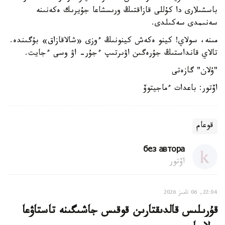
باسشىلارى دا كۇللى قازاقتىڭ ورىسشاعا جۇيرىك ەكەنىنە
سەنىمدى سەكىلدى.
مىنە، سولاي! كينو ەكەش كينونىڭ ءوزى «شالاقازاق» بۇگىندە.
تالاي قانداستىڭ جۇرەگىن اۋىرتىپ ءجۇر- اۋ وسى ءجايت.
"ۇلان" گازەتى
اۆتور: باعدات ءماجيتوۆ
قوعام
без автора
اۆتور
22:04, 06 تامىز 2026
قۇرىلىس قالدىقتارىن قوقىس جاشىگىنە تاستاۋعا