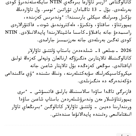
كاتالوگتاعى ءاربىر تاۋارعا بىرەگەي NTIN سايكەستەندىرۋ كودى
بەرىلەدى. بۇل - 13 تاڭبادان تۇراتىن ءنومىر. ول تاۋاردىڭ
بۇكىل ومىرلىك سيكلى بارىسىندا: ءوندىرىس كەزىندە،
يمپورتتاۋ، ساقتاۋ، وتكىزۋ، ەلەكتروندىق شوت- فاكتۋرالاردى
راسىمدەۋ جانە باقىلاۋ-كاسسا ماشينالارىندا پايدالانىلادى. NTIN
كودى تەگىن بەرىلەدى جانە مەرزىمسىز جارامدى.
2026 -جىلعى 1- شىلدەدەن باستاپ ۇلتتىق تاۋارلار
كاتالوگىنىڭ تالاپتارىن ەنگىزۋگە ارنالعان وتپەلى كەزەڭ تولىق
اياقتالدى. سوڭعى كەزەڭدە بۇل تالاپتار شاعىن جانە
ميكروكاسىپكەرلىك سۋبەكتىلەرىنە، ونىڭ ىشىندە ءۇي ماڭىنداعى
دۇكەندەرگە دە ەنگىزىلدى.
قازىرگى تاڭدا ساۋدا سالاسىنىڭ بارلىق قاتىسۋشى - ءىرى
يمپورتتاۋشىلار مەن وندىرۋشىلەردەن باستاپ شاعىن ساۋدا
ورىندارىنا دەيىن - ۇلتتىق تاۋارلار كاتالوگىن ءبىرىڭعاي تاۋار
انىقتامالىعى رەتىندە پايدالانۋعا مىندەتتى.