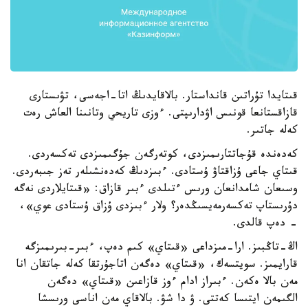
قىتايدا تۇراتىن قانداستار. بالاقايدىڭ اتا-اجەسى، تۋىستارى
قازاقستانعا قونىس اۋدارىپتى. ءوزى تاريحي وتانىنا العاش رەت
كەلە جاتىر.
كەدەندە قۇجاتتارىمىزدى، كوتەرگەن جۇگىمىزدى تەكسەردى.
قىتاي جاعى ۇزاقتاۋ ۇستادى. ءبىزدىڭ كەدەنشىلەر تەز جىبەردى.
وسىعان شامدانعان ورىس ءتىلدى ءبىر قازاق: «قىتايلاردى نەگە
دۇرىستاپ تەكسەرمەيسىڭدەر؟ ولار ءبىزدى ۇزاق ۇستادى عوي»،
- دەپ قالدى.
اڭ-تاڭبىز. ارا-مىزداعى «قىتاي» كىم دەپ، ءبىر-بىرىمىزگە
قارايمىز. سويتسەك، «قىتاي» دەگەن اتاجۇرتقا كەلە جاتقان انا
مەن بالا ەكەن. ءبىراز ادام ءوز قازاعىن «قىتاي» دەگەن
الگىمەن ايتىسا كەتتى. ۋ دا شۋ. بالاقاي مەن اناسى ورىسشا