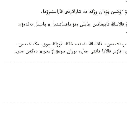
 ءۇشىن بۇدان وزگە دە شارالاردى قاراستىرۋدا.
ەۆ قالانىڭ تابيعاتىن جايلى ەتۋ ماقساتىندا «جاسىل بەلدەۋ»
 بۇعان قاتىستى «بىرىنشىدەن، قالانىڭ ىشىندە شاڭ-توزاڭ جوق. ەكىنشىدەن،
ى. قازىر قالادا قاتتى جەل، بوران سوعۋ ازايدى» دەگەن ەدى.