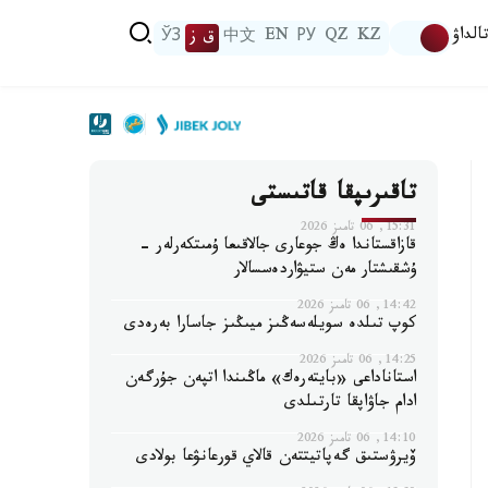
الداۋ
KZ
QZ
РУ
EN
中文
ق ز
ЎЗ
تاقىرىپقا قاتىستى
15:31, 06 تامىز 2026
قازاقستاندا ەڭ جوعارى جالاقىعا ۇمىتكەرلەر -
ۇشقىشتار مەن ستيۋاردەسسالار
14:42, 06 تامىز 2026
كوپ تىلدە سويلەسەڭىز ميىڭىز جاسارا بەرەدى
14:25, 06 تامىز 2026
استاناداعى «بايتەرەك» ماڭىندا اتپەن جۇرگەن
ادام جاۋاپقا تارتىلدى
14:10, 06 تامىز 2026
ۆيرۋستىق گەپاتيتتەن قالاي قورعانۋعا بولادى