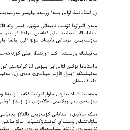
Tengrinews.kz ءتىلشىسىنىڭ قويعان ساۋالىنا.
ول استانانىڭ اۋا-رايىندا وزىندە جايسىز سەزىنبەيتى
«مەن اتىراۋدا تۋدىم. تابيعاتى سۋىق، قىسى وتە قا
استانانىڭ تابيعاتىنا ساي كەلەتىن ايماقتا ءوستىم. 
سەزىنبەيمىن. مۇنداعى تابيعات سۇلۋ ءارى جانعا جاي
سەنبىلىك بارىسىندا اكىم ءوزىنىڭ جىلى كۇرتەشەسى
«استانادا بۇگىن اۋا-ر
ادام قاتىسقان.
«سەنبىلىك ادامداردى جاۋاپكەرشىلىككە، تازالىققا ۇ
سەزىنەدى دەپ ويلايمىن. قالامىزدى تازا ۇستاۋ ءۇش
ساۋلەتشىلەر وسىنداي كونسترۋكتسيانى سالۋ سالقىن اۋ
تۋريستەردى تارتۋعا مۇمكىندىك بەرەدى دەگەن پىكىر