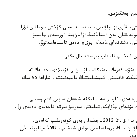
نىن جەتكىزدى.
تتى، قارى از جاۋاتىن، ەسەسىنە جەلى كۇشتى سوعاتىن تۋرا
سوندىقتان مەن استانانىڭ اۋا-رايىنا ءوزىمدى جايسىز
لى. ەشقانداي ماسەلە جوق» دەدى تاسماعامبەتوۆ.
ن شەشىپ تاستاپ بىرنەشە تال ەكتى.
ايى پليۋس 13 گرادۋستى كورسەتۋى كەرەك. مەنىڭشە، اۋا-رايى قۇبىلادى. دەسەك تە
سەنبىلىككە ءبىراز قاۋىم جينالدى» دەدى ول. سەنبىلىككە قاتىستى اكىمشىلىكتىڭ مالىمەتىنشە، شاراعا 95 مىڭ
يرەتەدى. ءاربىر سەنبىلىككە شىققان سايىن ادام وسىنى
ىن مۇنداي جاۋاپكەرشىلىكتى سەزىنۋ بىزگە قاجەت» دەيدى ول.
ەسكە سالايىق، استانانى كۇمبەزبەن قالقالاۋ يدەياسى ب ا ق-تا 2012-جىلدان بەرى كوتەرىلىپ كەلەدى.
ا رايىنىڭ پروبلەماسىن تولىق شەشىپ، قالاعا ميلليونداعان
دە.