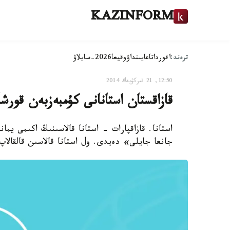
KAZINFORM
ترەند:
اقوردا
تاعايىنداۋ
وقيعا
2026-سايلاۋ
12:50, 21 قىركۇيەك 2014
قازاقستان استانانى كۇمبەزبەن قورشا
استانا. قازاقپارات - استانا قالاسىنىڭ اكىمى يما
جانعا جايلى» دەيدى. ول استانا قالاسىن قالقالا