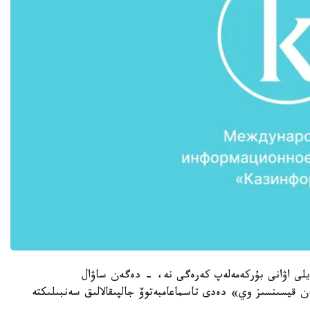
يلى اۋانى بۇركەمەلەپ كەرەگى نە، - دەگەن ساۋال
ەن قيسىنسىز وي» دەدى تاسماعامبەتوۆ جالپىقالالىق سەنبىلىكتە