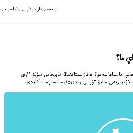
الەمدە
قازاقستان
ساياسات
ت
ي ما؟
نعالي تاسماعانبەتوۆ «قازاقستاننىڭ تابيعاتى سۇلۋ ءارى
پ كۇمبەزبەن جابۋ تۋرالى ويدى«قيسىنسىز» سانايدى.