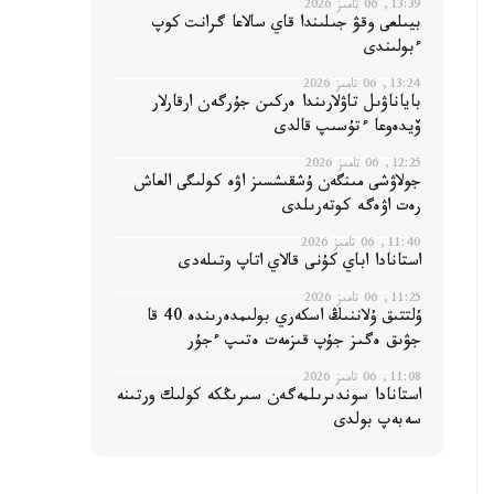
13:39, 06 تامىز 2026
بيىلعى وقۋ جىلىندا قاي سالاعا گرانت كوپ
ءبولىندى
13:24, 06 تامىز 2026
باياناۋىل تاۋلارىندا ەركىن جۇرگەن ارقارلار
ۆيدەوعا ءتۇسىپ قالدى
12:25, 06 تامىز 2026
جولاۋشى مىنگەن ۇشقىشسىز اۋە كولىگى العاش
رەت اۋەگە كوتەرىلدى
11:40, 06 تامىز 2026
استانادا اباي كۇنى قالاي اتاپ وتىلەدى
11:25, 06 تامىز 2026
ۇلتتىق ۇلاننىڭ اسكەري بولىمدەرىندە 40 قا
جۋىق ەگىز جۇپ قىزمەت ەتىپ ءجۇر
11:08, 06 تامىز 2026
استانادا سوندىرىلمەگەن سىرىڭكە كولىك ورتىنە
سەبەپ بولدى