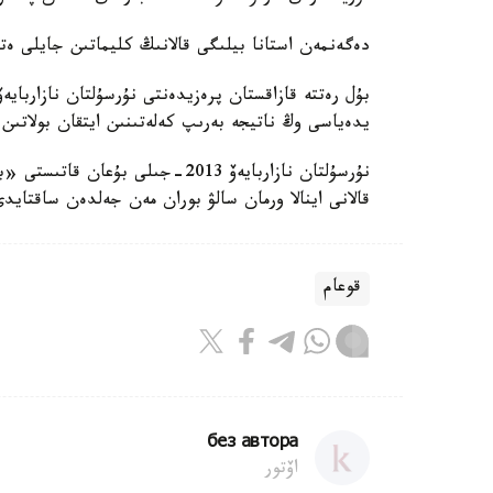
دەگەنمەن استانا بيلىگى قالانىڭ كليماتىن جايلى ەتۋ
بۇل رەتتە قازاقستان پرەزيدەنتى نۇرسۇلتان نازارباي
يدەياسى وڭ ناتيجە بەرىپ كەلەتىنىن ايتقان بولاتىن.
نۇرسۇلتان نازاربايەۆ 2013-جىلى
قالانى اينالا ورمان سالۋ بوران مەن جەلدەن ساقتايد
قوعام
без автора
اۆتور