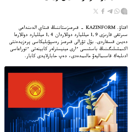
اقتاۋ. KAZINFORM - قىرعىزستاننىڭ قىتاي الدىنداعى
سىرتقى قارىزى 1,9 ميلليارد دوللاردان 1,4 ميلليارد دوللارعا
دەيىن قىسقاردى. بۇل تۋرالى قىرعىز رەسپۋبليكاسى پرەزيدەنتى
اكىمشىلىگىنىڭ باسشىسى ءارى مينيسترلەر كابينەتى ءتوراعاسى
ادىلبەك قاسىماليەۆ مالىمدەدى، دەپ حابارلايدى كابار.