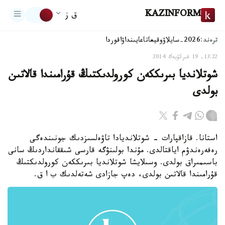
KAZINFORM
ق ز
ترەند:
2026-سايلاۋ
وقيعا
تاعايىنداۋ
اقوردا
13:22, 19 قىركۇيەك 2014
شوتلانديا بىرىككەن كورولدىكتىڭ قۇرامىندا قالاتىن
بولدى
استانا. قازاقپارات - شوتلانديادا تاۋەلسىزدىك جونىندەگى
رەفەرەندۋم اياقتالدى. مۇندا بولىنۋگە قارسى شىققانداردىڭ سانى
باسىمىراق بولدى. وسىلايشا شوتلانديا بىرىككەن كورولدىكتىڭ
قۇرامىندا قالاتىن بولدى، دەپ جازادى شەتەلدىك ب ا ق.