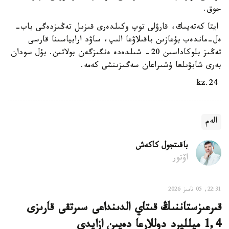
جوق.
ايتا كەتەيىك، قارۋلى توپ وكىلدەرى قىزىل تەڭىزدەگى باب-
ەل-ماندەب بۇعازىن باقىلاۋعا الىپ، ساۋد ارابياسىنا قارسى
تەڭىز بلوكاداسىن 20- شىلدەدە ەنگىزگەن بولاتىن. بۇل سودان
بەرى شابۋىلعا ۇشىراعان سەگىزىنشى كەمە.
24.kz
الەم
باقىتجول كاكەش
اۆتور
22:31, 05 تامىز 2026
قىرعىزستاننىڭ قىتاي الدىنداعى سىرتقى قارىزى
1,4 ميلليرد دوللارعا دەيىن ازايدى