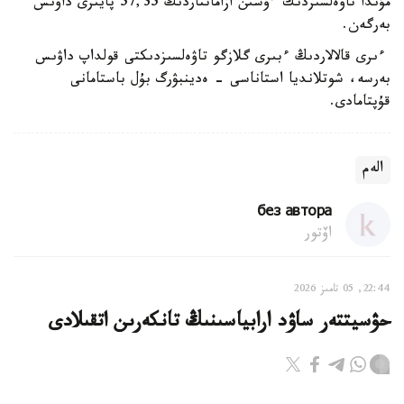
مۇندا تاۋەلسىزدىك ءۇشىن ازاماتتاردىڭ 57,35 پايىزى داۋىس
بەرگەن.
ءىرى قالالاردىڭ ءبىرى گلازگو تاۋەلسىزدىكتى قولداپ داۋىس
بەرسە، شوتلانديا استاناسى - ەدينبۋرگ بۇل باستامانى
قۇپتامادى.
الەم
без автора
اۆتور
22:44, 05 تامىز 2026
حۋسيتتەر ساۋد ارابياسىنىڭ تانكەرىن اتقىلادى