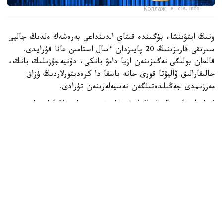
Коллаж: e-cis.info
ونىڭ ايتۋىنشا، بۇگىندە قىتاي الدىنداعى بەرەشەك ەلدىڭ جالپى
سىرتقى قارىزىنىڭ 20 پايىزدان ءسال استامىن عانا قۇرايدى.
قالعان بولىگى نەگىزىنەن ازيا دامۋ بانكى، دۇنيەجۇزىلىك بانك،
حالىقارالىق ۆاليۋتا قورى جانە باسقا دا كرەديتورلاردىڭ ۇزاق
مەرزىمدى جەڭىلدەتىلگەن نەسيەلەرىنەن تۇرادى.
ادىلبەك قاسىماليەۆتىڭ ايتۋىنشا، قىرعىزستان زاڭناماسىنا
سايكەس مەملەكەتتىك قارىزدىڭ جالپى ىشكى ونىمگە
شاققانداعى ۇلەسى 60 پايىزدان اسپاۋى ءتيىس. الايدا
پرەزيدەنت سادىر جاپاروۆتىڭ تاپسىرماسىمەن بۇل شەك 50 پايىز
دەڭگەيىندە بەلگىلەنگەن.
قازىرگى ۋاقىتتا قىرعىزستاننىڭ مەملەكەتتىك قارىزى ج ءى و-
ءنىڭ 42 پايىزىن، ال سىرتقى قارىزى 22 پايىزىن قۇرايدى. ەل
بيلىگى سىرتقى قارىز كولەمىن ازايتىپ، ىشكى قارىزدى كەزەڭ-
كەزەڭىمەن ۇلعايتۋ ساياساتىن ۇستانىپ وتىر. بۇعان دەيىن
قىرعىزستاننىڭ سىرتقى قارىزىن 2035 -جىلعا دەيىن تولىق