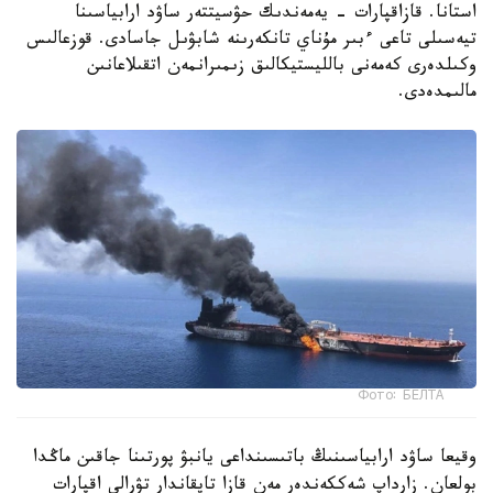
استانا. قازاقپارات - يەمەندىك حۋسيتتەر ساۋد ارابياسىنا
تيەسىلى تاعى ءبىر مۇناي تانكەرىنە شابۋىل جاسادى. قوزعالىس
وكىلدەرى كەمەنى بالليستيكالىق زىمىرانمەن اتقىلاعانىن
مالىمدەدى.
Фото: БЕЛТА
وقيعا ساۋد ارابياسىنىڭ باتىسىنداعى يانبۋ پورتىنا جاقىن ماڭدا
بولعان. زارداپ شەككەندەر مەن قازا تاپقاندار تۋرالى اقپارات