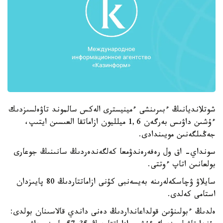
شوتلانديانىڭ ءبىرىنشى ءمينيسترى الەكس سالموند تاۋەلسىزدىك
ءۇشىن داۋىس بەرگەن 1,6 ميلليون ازاماتقا العىسىن ايتىپ،
جەڭىلگەنىن مويىندادى.
سونداي- اق ول رەفەرەندۋمعا كەلگەندەردىڭ سانىنىڭ جوعارى
بولعانىن اتاپ ءوتتى.
سايلاۋ ۋچاسكەلەرىنە بەيسەنبى كۇنى ازاماتتاردىڭ 80 پايىزدان
استامى كەلدى.
ەلدىڭ ءبولىنۋىن قولداعانداردىڭ دەنى داندي قالاسىنان بولدى: