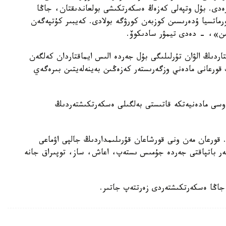
رەدى. بۇل وتپەلى كەزەڭ ەسكەرتكىشى بولعاندىقتان، جاڭا
ورماتسيا ۇدەرىسىن كوزبەن كورۋگە بولادى. كەيبىر كۇتپەگەن
ىن»، - دەدى تيمۋر سادىكوۆ.
تتاردىڭ الۋان تۇرلىلىگى بۇل جەردە الىس ايماقتاردان كەلگەن
قورعانى مادەني وزگەرىستەر كەزەڭىن بەينەلەيتىن بىرەگەي
 وسى مادەنيەتكە قاتىستى بەلگىلى ەسكەرتكىشتەردىڭ
 قورعان مەن ونى قورشاعان قۇرىلىمداردىڭ جالپى اۋماعى
ەولوگتەر باتپاقتى جەردە جۇمىس ىستەپ، اعاش، ساز، توپىراق جانە
ى جاڭا ەسكەرتكىشتەردى زەرتتەپ جاتىر.