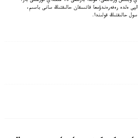
ال، كلاكماننانشير بولسا شوتلاندياداعى ەڭ كىشكەنتاي وبلىس ورتالىعى. مۇندا بارلىعى 40 مىڭداي تۇرعىنى بار.
اتىسىپتى. ال، جالپى ەلدە رەفەرەندۋمعا قاتىسقان حالىقتىڭ سانى باسىم،