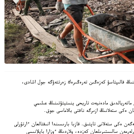
ىنىڭ قالىپتاسۋ كەزەڭىن تەرەڭىرەك زەرتتەۋگە جول اشادى،
اتەريالدىق مادەنيەت تاريحى ينستيتۋتىنىڭ عىلىمي
ان ەكى ستەلانىڭ ازىرگە ناقتى بالاماسى جوق.
 ەكى ستەلانى تاپتىق. قازبا بارىسىندا انىقتالعان ءارتۇرلى
ەرمەن سالىستىرىلعان كەزدە، ولاردىڭ ءوزارا بايلانىسى