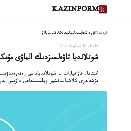
KAZINFORM
ترەند:
اقوردا
تاعايىنداۋ
وقيعا
2026-سايلاۋ
11:10, 19 قىركۇيەك 2014
شوتلانديا تاۋەلسىزدىك الماۋى مۇمك
استانا. قازاقپارات - شوتلاندياداعى رەفەرەندۋمن
مۇشەلەرى كلاكماننانشير وبلىسىنداعى داۋىس بەر