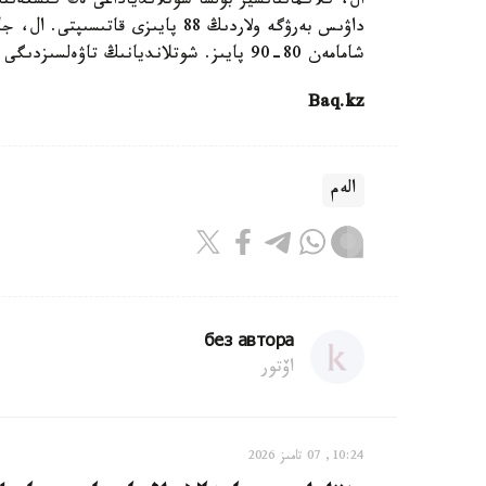
داۋىس بەرۋگە ولاردىڭ 88 پايىزى ق
شامامەن 80-90 پايىز. شوتلانديانىڭ تاۋەلسىزدىگى سول حالىقتىڭ قولىندا.
Baq.kz
الەم
без автора
اۆتور
10:24, 07 تامىز 2026