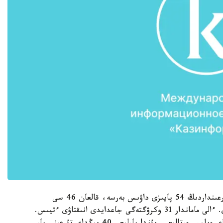
ناتيجەسىندە، تاۋەلسىزدىككە قارسى جەرگىلىكتى تۇرعىنداردىڭ 54 پايىزى داۋىس بەرسە، قالعان 46 سى
جاقتاپتى. بۇل ازىرگە ءبىر عانا وبلىستىڭ ناتيجەلەرى. ءالى ماماندار 31 وكرۋگتەگى جاعدايدى انىقتاۋى ءتيىس.