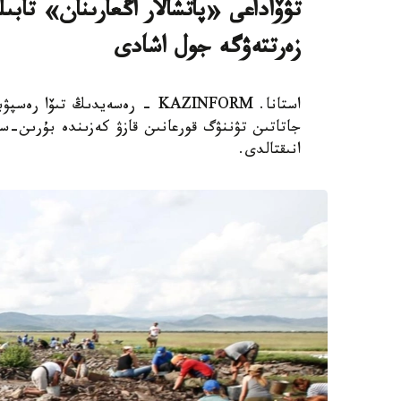
تۋۆاداعى «پاتشالار اڭعارىنان» تاب
زەرتتەۋگە جول اشادى
استانا. KAZINFORM - رەسەيدىڭ ت
جاتاتىن تۋننۋگ قورعانىن قازۋ كەزىندە بۇرىن
انىقتالدى.