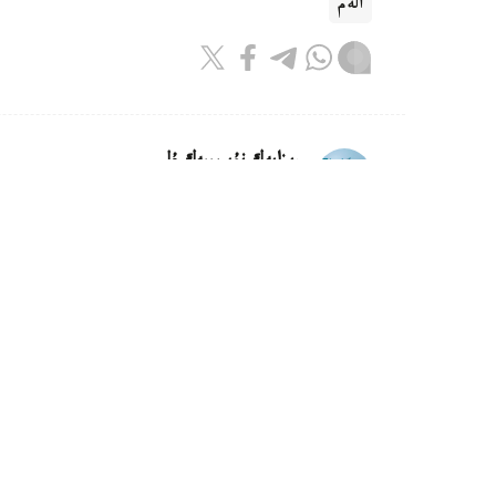
الەم
ريزابەك نۇسىپبەك ۇلى
اۆتور
09:52, 07 تامىز 2026
قىتاي مارستان اكەلىنەتىن توپىراقتى 
استانا. KAZINFORM - قىتاي مار
پلانەتالىق قورعانىس زەرتحاناسىن سالۋدى جوسپارلاپ 