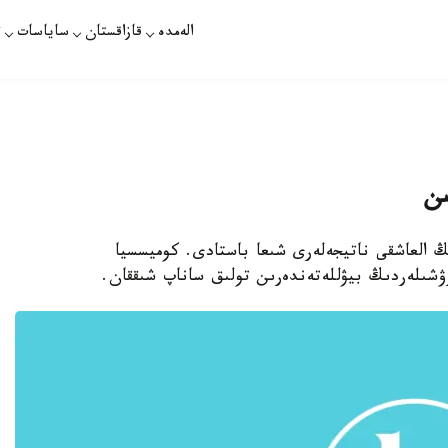
الەمدە
قازاقستان
ساياسات
ت
ىن
ىڭ العاشقى ناتيجەلەرى شىعا باستادى. كوميسسيا
ۋشىلەردىڭ بيۋللەتەندەرىن تولىق ساناپ شىققان.