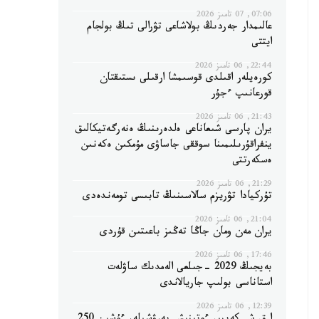
07:06, 07 تامىز 2026
عالىمدار جەردىڭ بولاشاعى تۋرالى تىڭ بولجام
ايتتى
22:44, 06 تامىز 2026
كورەيلەر اقىلدى قوسىمشا ارقىلى ىستىقتان
قورعانىپ ءجۇر
21:43, 06 تامىز 2026
يران پارسى شىعاناعى ەلدەرىنىڭ ەنەرگەتيكالىق
ينفراقۇرىلىمىنا سوققى جاساۋى مۇمكىن ەكەنىن
ەسكەرتتى
21:29, 06 تامىز 2026
تۇركيادا تۋريزم سالاسىنىڭ تابىسى تومەندەدى
21:04, 06 تامىز 2026
يران مەن ومان جاڭا تەڭىز باعىتىن قۇردى
17:46, 06 تامىز 2026
بەيجىڭ 2029 -جىلعى الەمدىك ساۋلەت
استاناسى بولىپ جاريالاندى
12:39, 06 تامىز 2026