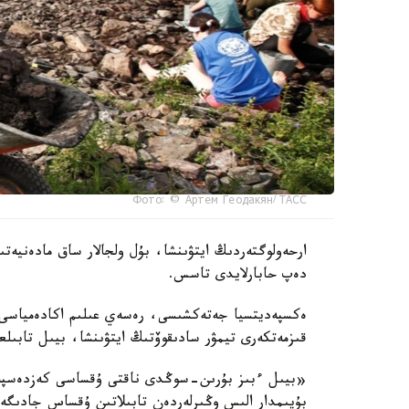
Фото: © Артем Геодакян/ ТАСС
ارحەولوگتەردىڭ ايتۋىنشا، بۇل ولجالار ساق مادەنيەت
دەپ حابارلايدى تاسس.
ەكسپەديتسيا جەتەكشىسى، رەسەي عىلىم اكادەمياسى م
قىزمەتكەرى تيمۋر سادىقوۆتىڭ ايتۋىنشا، بيىل تابىلع
«بيىل ءبىز بۇرىن-سوڭدى ناقتى ۇقساسى كەزدەسپەگەن
بۇيىمدار الىس وڭىرلەردەن تابىلاتىن ۇقساس جادىگەرل