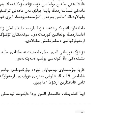
قانشالىقتى جاقىن بولعانىن تۇسىنۋگە مۇمكىندىك بە
مادەني نىسانداردىڭ پايدا بولۋى مەن مادەني ترانسف
ولجالاردىڭ ءمانىن بىردەن ءتۇسىندىرۋدىڭ ءوزى قي
مامانداردىڭ پىكىرىنشە، قازبا بارىسىندا تابىلعان زا
ادامداردىڭ بولعانىن كورسەتەدى. سوندىقتان تۋننۋگ 
ارحەولوگيالىق ەسكەرتكىش سانالادى.
تۋننۋگ قورعانى الدى-بەل مادەنيەتىنە جاتادى جانە
ىشىندەگى ەڭ كونەسى بولىپ ەسەپتەلەدى.
قازبا جۇمىستارى جوسپارلى تۇردە جۇرگىزىلىپ جاتىر.
شامامەن 19 مىڭ شارشى مەتردى قۇرايدى. ارح
تاس قاباتتارىن ارشۋعا ءماجبۇر.
ايتا كەتەيىك، عالىمدار التىن وردا داۋىرىنە تيەسىل