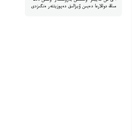
ا ق ش كەيبىر ءوتىنىش بەرۋشىلەر ءۇشىن 250
مىڭ دوللارعا دەيىن ۆيزالىق دەپوزيتتەر ەنگىزدى