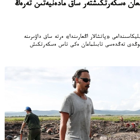
ىلعان ەسكەرتكىشتەر ساق مادەنيەتىن تەرەڭ
ىۆا رەسپۋبليكاسىنداعى «پاتشالار اڭعارىندا» ەرتە ساق داۋىرىنە
-سوڭدى تەڭدەسى تابىلماعان ەكى تاس ەسكەرتكىش