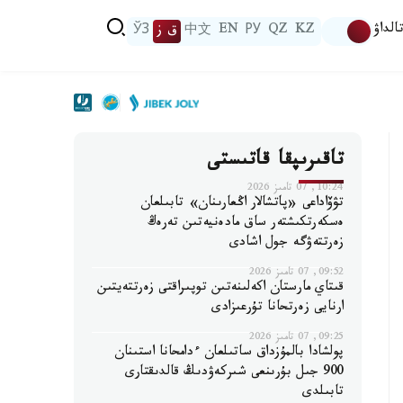
الداۋ
KZ
QZ
РУ
EN
中文
ق ز
ЎЗ
تاقىرىپقا قاتىستى
10:24, 07 تامىز 2026
تۋۆاداعى «پاتشالار اڭعارىنان» تابىلعان
ەسكەرتكىشتەر ساق مادەنيەتىن تەرەڭ
زەرتتەۋگە جول اشادى
09:52, 07 تامىز 2026
قىتاي مارستان اكەلىنەتىن توپىراقتى زەرتتەيتىن
ارنايى زەرتحانا تۇرعىزادى
09:25, 07 تامىز 2026
پولشادا بالمۇزداق ساتىلعان ءدامحانا استىنان
900 جىل بۇرىنعى شىركەۋدىڭ قالدىقتارى
تابىلدى