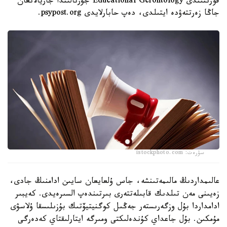
قورىتىندى Educational Gerontology جۋرنالىندا جاريالانعان
جاڭا زەرتتەۋدە ايتىلدى، دەپ حابارلايدى psypost.org.
سۋرەت: istockphoto.com
عالىمداردىڭ مالىمەتىنشە، جاس ۇلعايعان سايىن ادامنىڭ جادى،
زەيىنى مەن تىلدىك قابىلەتتەرى بىرتىندەپ السىرەيدى. كەيبىر
ادامداردا بۇل وزگەرىستەر جەڭىل كوگنيتيۆتىك بۇزىلىسقا ۇلاسۋى
مۇمكىن. بۇل جاعداي كۇندەلىكتى ومىرگە ايتارلىقتاي كەدەرگى