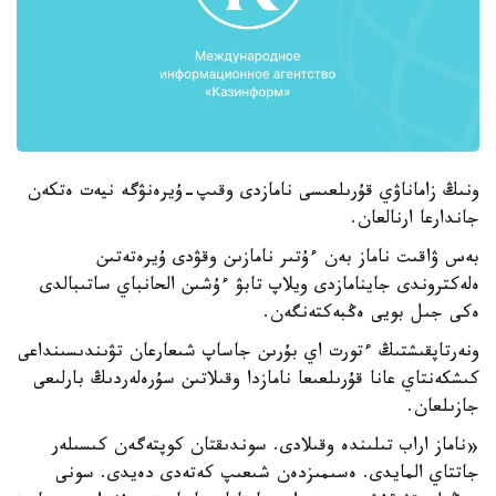
ونىڭ زاماناۋي قۇرىلعىسى نامازدى وقىپ-ۇيرەنۋگە نيەت ەتكەن
جاندارعا ارنالعان.
بەس ۋاقىت ناماز بەن ءۇتىر نامازىن وقۋدى ۇيرەتەتىن
ەلەكتروندى جاينامازدى ويلاپ تابۋ ءۇشىن الحانباي ساتىبالدى
ەكى جىل بويى ەڭبەكتەنگەن.
ونەرتاپقىشتىڭ ءتورت اي بۇرىن جاساپ شىعارعان تۋىندىسىنداعى
كىشكەنتاي عانا قۇرىلعىعا نامازدا وقىلاتىن سۇرەلەردىڭ بارلىعى
جازىلعان.
«ناماز اراب تىلىندە وقىلادى. سوندىقتان كوپتەگەن كىسىلەر
جاتتاي المايدى. ەسىمىزدەن شىعىپ كەتەدى دەيدى. سونى