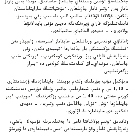
جەڭىلدەتۋ ءۇشىن وسىنداي جايناماز جاسادىق. مۇندا بەس پارىز
ناماز بەن ءۇتىر ناماز جازىلعان. ءمۇفتياتتىڭ ساراپتاماسىنان
وتكەن. قۇلاققا قۇلاققاپ سالىپ الىپ ىلەسىپ وقي بەرەسىز.
قابىلەتىڭىزگە قاراي ۇيرەنگەنگە دەيىن مۇنى پايدالانۋعا
بولادى»، - دەيدى الحانباي ساتىبالدى.
زاماناۋي قوندىرعى ورناتىلعان جايناماز اسىرەسە، زاعيپتار مەن
ءتىلىنىڭ مۇكىستىگى بار جاندارعا ءتيىمدى ەكەن. ونى
ونەرتاپقىش قازاقي ويۋ-ورنەكپەن كومكەرىپ، كورىكتى ەتىپ
جاساعان. سونداي-اق كىلەمشەنىڭ كولەمى دە ءبىراز
وزگەرتىلىپتى.
«بۇكىل دۇنيەجۇزىلىك ولشەم بويىنشا جاينامازدىڭ ۇزىندىقتارى
- 1,10 س م ەتىپ شىعارىلىپ جاتىر. ونىڭ دۇرىس ەمەستىگىنە
كوزىم جەتتى دە، 1,40 س م قىلىپ وزگەرتتىك. ءسويتىپ ءبىر
جاينامازعا ءۇش ءتۇرلى جاڭالىق ەنىپ وتىر»، - دەيدى
ەلەكتروندى جاينامازدىڭ اۆتورى.
وتاندىق ءونىم بولاشاقتا تاعى دا جەتىلدىرىلە تۇسپەك. ياعني،
ونەرتاپقىش ناماز وقۋ بارىسىنداعى ءىس-قيمىلداردى دا ۇيرەتۋ