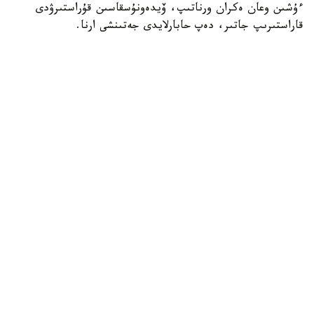
ءۇشىن وعان ەكران ورناتىپ، ۆيدەونۇسقاسىن قۇراستىرۋدى
قاراستىرىپ جاتىر، دەپ حابارلايدى جەتىنشى ارنا.