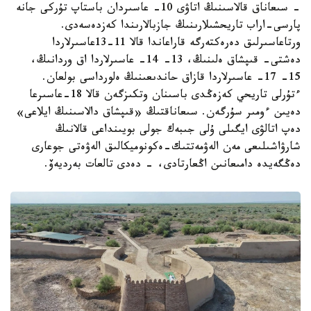
- سىعاناق قالاسىنىڭ اتاۋى 10- عاسىردان باستاپ تۇركى جانە
پارسى-اراب تاريحشىلارىنىڭ جازبالارىندا كەزدەسەدى.
ورتاعاسىرلىق دەرەكتەرگە قاراعاندا قالا 11-13عاسىرلاردا
دەشتى- قىپشاق ەلىنىڭ، 13- 14- عاسىرلاردا اق وردانىڭ،
15- 17- عاسىرلاردا قازاق حاندىعىنىڭ ەلورداسى بولعان.
ءتۇرلى تاريحي كەزەڭدى باسىنان وتكىزگەن قالا 18-عاسىرعا
دەيىن ءومىر سۇرگەن. سىعاناقتىڭ «قىپشاق دالاسىنىڭ ايلاعى»
دەپ اتالۋى ايگىلى ۇلى جىبەك جولى بويىنداعى قالانىڭ
شارۋاشىلىعى مەن الەۋمەتتىك-ەكونوميكالىق الەۋەتى جوعارى
دەڭگەيدە دامىعانىن اڭعارتادى، - دەدى تالعات بەرديەۆ.