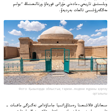
وبلىستىق تاريحي-مادەني مۇرانى قورعاۋ ورتالىعىنىڭ ءبولىم
مەڭگەرۋشىسى تالعات بەرديەۆ.
Фото: Қызылорда облыстық тарихи-мәдени мұраны қорғау
орталығы
سىعاناق قالاشىعىنا رەستاۆراتسيا جاساۋداعى نەگىزگى ماقسات -