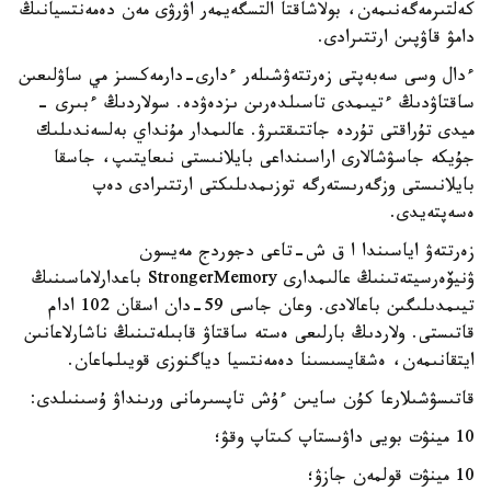
كەلتىرمەگەنىمەن، بولاشاقتا التسگەيمەر اۋرۋى مەن دەمەنتسيانىڭ
دامۋ قاۋپىن ارتتىرادى.
ءدال وسى سەبەپتى زەرتتەۋشىلەر ءدارى-دارمەكسىز مي ساۋلىعىن
ساقتاۋدىڭ ءتيىمدى تاسىلدەرىن ىزدەۋدە. سولاردىڭ ءبىرى -
ميدى تۇراقتى تۇردە جاتتىقتىرۋ. عالىمدار مۇنداي بەلسەندىلىك
جۇيكە جاسۋشالارى اراسىنداعى بايلانىستى نىعايتىپ، جاسقا
بايلانىستى وزگەرىستەرگە توزىمدىلىكتى ارتتىرادى دەپ
ەسەپتەيدى.
زەرتتەۋ اياسىندا ا ق ش-تاعى دجوردج مەيسون
ۋنيۆەرسيتەتىنىڭ عالىمدارى StrongerMemory باعدارلاماسىنىڭ
تيىمدىلىگىن باعالادى. وعان جاسى 59-دان اسقان 102 ادام
قاتىستى. ولاردىڭ بارلىعى ەستە ساقتاۋ قابىلەتىنىڭ ناشارلاعانىن
ايتقانىمەن، ەشقايسىسىنا دەمەنتسيا دياگنوزى قويىلماعان.
قاتىسۋشىلارعا كۇن سايىن ءۇش تاپسىرمانى ورىنداۋ ۇسىنىلدى:
10 مينۋت بويى داۋىستاپ كىتاپ وقۋ؛
10 مينۋت قولمەن جازۋ؛