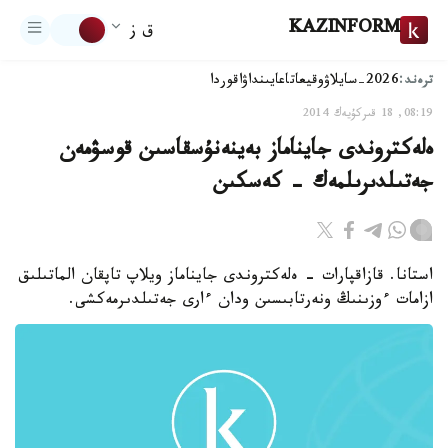
KAZINFORM
ق ز
ترەند:
2026-سايلاۋ
وقيعا
تاعايىنداۋ
اقوردا
08:19, 18 قىركۇيەك 2014
ەلەكتروندى جايناماز بەينەنۇسقاسىن قوسۋمەن
جەتىلدىرىلمەك - كەسكىن
استانا. قازاقپارات - ەلەكتروندى جايناماز ويلاپ تاپقان الماتىلىق
ازامات ءوزىنىڭ ونەرتابىسىن ودان ءارى جەتىلدىرمەكشى.