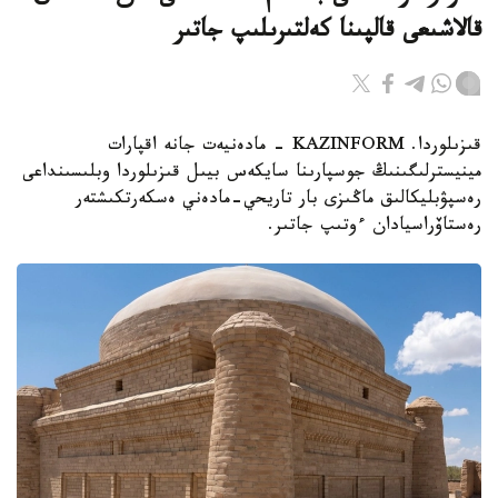
قالاشىعى قالپىنا كەلتىرىلىپ جاتىر
قىزىلوردا. KAZINFORM - مادەنيەت جانە اقپارات
مينيسترلىگىنىڭ جوسپارىنا سايكەس بيىل قىزىلوردا وبلىسىنداعى
رەسپۋبليكالىق ماڭىزى بار تاريحي-مادەني ەسكەرتكىشتەر
رەستاۆراسيادان ءوتىپ جاتىر.