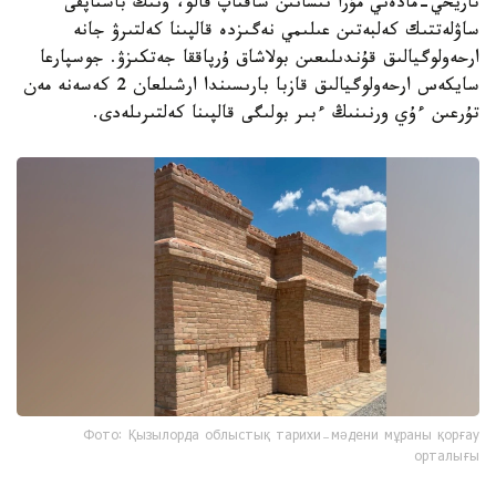
تاريحي-مادەني مۇرا نىسانىن ساقتاپ قالۋ، ونىڭ باستاپقى
ساۋلەتتىك كەلبەتىن عىلىمي نەگىزدە قالپىنا كەلتىرۋ جانە
ارحەولوگيالىق قۇندىلىعىن بولاشاق ۇرپاققا جەتكىزۋ. جوسپارعا
سايكەس ارحەولوگيالىق قازبا بارىسىندا ارشىلعان 2 كەسەنە مەن
تۇرعىن ءۇي ورنىنىڭ ءبىر بولىگى قالپىنا كەلتىرىلەدى.
Фото: Қызылорда облыстық тарихи-мәдени мұраны қорғау
орталығы