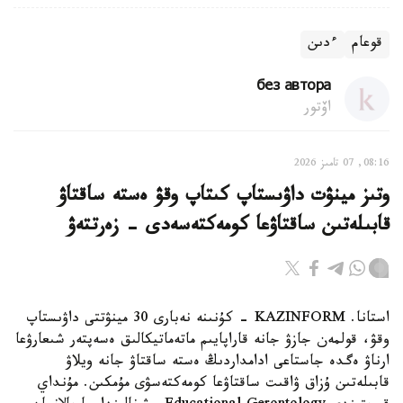
قوعام
ءدىن
без автора
اۆتور
08:16, 07 تامىز 2026
وتىز مينۋت داۋىستاپ كىتاپ وقۋ ەستە ساقتاۋ
قابىلەتىن ساقتاۋعا كومەكتەسەدى - زەرتتەۋ
استانا. KAZINFORM - كۇنىنە نەبارى 30 مينۋتتى داۋىستاپ
وقۋ، قولمەن جازۋ جانە قاراپايىم ماتەماتيكالىق ەسەپتەر شىعارۋعا
ارناۋ ەگدە جاستاعى ادامداردىڭ ەستە ساقتاۋ جانە ويلاۋ
قابىلەتىن ۇزاق ۋاقىت ساقتاۋعا كومەكتەسۋى مۇمكىن. مۇنداي