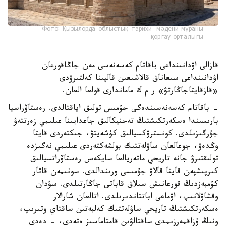
Фото: Қызылорда облыстық тарихи-мәдени мұраны
қорғау орталығы
قازالى اۋدانىنداعى باقاتام كەسەنەسى مەن جاڭاقورعان
اۋدانىنداعى سىعاناق قالاشىعىن قالپىنا كەلتىرۋدى
«قازقايتاجاڭارتۋ» ر م ك ماماندارى قولعا العان.
- باقاتام كەسەنەسىندەگى جۇمىس تولىق اياقتالدى. رەستاۆراسيا
بارىسىندا ەسكەرتكىشتىڭ تەحنيكالىق جاعدايىنا عىلىمي زەرتتەۋ
جۇرگىزىلدى. كونسترۋكسيالىق كۇشەيتۋ، جىكتەردى قايتا
وڭدەۋ، جوعالعان ساۋلەتتىك بولشەكتەردى عىلىمي نەگىزدە
تولىقتىرۋ جانە تاريحي ماتەريالعا سايكەس رەستاۆراتسيالىق
كىرپىشپەن قايتا قالاۋ جۇمىسى ورىندالدى. سونىمەن قاتار
كۇمبەزدىڭ قورعانىش سىلاق قاباتى جاڭارتىلدى. سۋدان
وقشاۋلانىپ، اۋماعى اباتتاندىرىلدى. اتالعان شارالار
ەسكەرتكىشتىڭ تاريحي ساۋلەتتىك كەلبەتىن ساقتاي وتىرىپ،
ونىڭ ۇزاقمەرزىمدى ساقتالۋىن قامتاماسىز ەتەدى، - دەدى