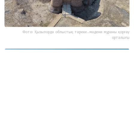
Фото: Қызылорда облыстық тарихи-мәдени мұраны қорғау
орталығы
Фото: Қызылорда облыстық тарихи-мәдени мұраны қорғау
орталығы