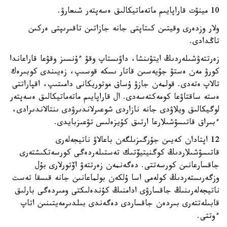
10 مينۋت قاراپايىم ماتەماتيكالىق ەسەپتەر شىعارۋ.
ولار وزدەرى وقيتىن كىتاپتى جانە جازاتىن تاقىرىپتى ەركىن
تاڭدادى.
زەرتتەۋشىلەردىڭ ايتۋىنشا، داۋىستاپ وقۋ ءۇنسىز وقۋعا قاراعاندا
كورۋ مەن ەستۋ جۇيەسىن قاتار ىسكە قوسىپ، زەيىندى كوبىرەك
تالاپ ەتەدى. قولمەن جازۋ ۇساق موتوريكانى دامىتىپ، اقپاراتتى
ەستە ساقتاۋعا كومەكتەسەدى. ال قاراپايىم ماتەماتيكالىق ەسەپتەر
لوگيكالىق ويلاۋدى جانە نازاردى شوعىرلاندىرۋدى ىنتالاندىرادى،
ءبىراق قاتىسۋشىلارعا ارتىق كۇيزەلىس تۋعىزبايدى.
12 اپتادان كەيىن جۇرگىزىلگەن باعالاۋ ناتيجەلەرى
قاتىسۋشىلاردىڭ كوگنيتيۆتىك تەستىلەردەگى كورسەتكىشتەرى
جاقسارعانىن كورسەتتى. دەگەنمەن زەرتتەۋ اۆتورلارى بۇل
وزگەرىستەردىڭ كولەمى اسا ۇلكەن بولماعانىن جانە قىسقا تەست
ناتيجەلەرىنىڭ جاقسارۋى ادامنىڭ كۇندەلىكتى ومىردەگى بارلىق
قابىلەتتەرى بىردەن جاقساردى دەگەندى بىلدىرمەيتىنىن اتاپ
ءوتتى.