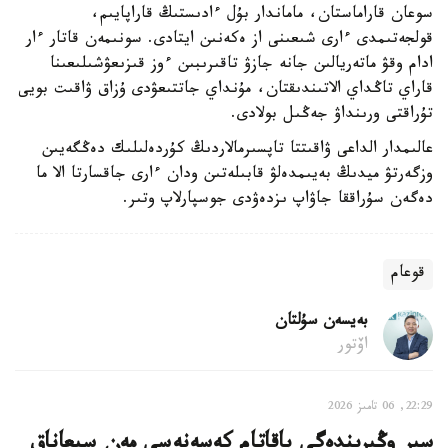
سوعان قاراماستان، ماماندار بۇل ءادىستىڭ قاراپايىم،
قولجەتىمدى ءارى شىعىنى از ەكەنىن ايتادى. سونىمەن قاتار ءار
ادام وقۋ ماتەريالىن جانە جازۋ تاقىرىبىن ءوز قىزىعۋشىلىعىنا
قاراي تاڭداي الاتىندىقتان، مۇنداي جاتتىعۋدى ۇزاق ۋاقىت بويى
تۇراقتى ورىنداۋ جەڭىل بولادى.
عالىمدار الداعى ۋاقىتتا تاپسىرمالاردىڭ كۇردەلىلىك دەڭگەيىن
وزگەرتۋ ميدىڭ بەيىمدەلۋ قابىلەتىن ودان ءارى جاقسارتا الا ما
دەگەن سۇراققا جاۋاپ ىزدەۋدى جوسپارلاپ وتىر.
قوعام
بەيسەن سۇلتان
اۆتور
22:29, 06 تامىز 2026
سىر وڭىرىندەگى باقاتام كەسەنەسى مەن سىعاناق