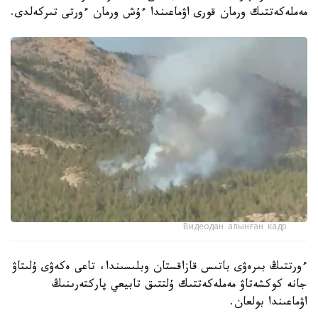
مەملەكەتتىك ورمان قورى اۋماعىندا ءۇش ورمان ءورتى تىركەلدى.
Видеодан алынған кадр
ءورتتىڭ بىرەۋى باتىس قازاقستان وبلىسىندا، تاعى ەكەۋى ۇلىتاۋ
جانە كوكشەتاۋ مەملەكەتتىك ۇلتتىق تابيعي پاركتەرىنىڭ
اۋماعىندا بولعان.