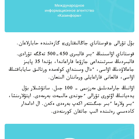
بۇل تۋرالى «قوستاناي جاڭالىقتارى» گازەتىندە حابارلاعان.
قوستاناي اۋاسىنىڭ ءبىر قالبىرى 450-500 تەڭگە تۇرادى.
قالبىردىڭ سىرتىنداعى جازۋعا قاراعاندا، بۇندا 35 پايىز
جاعالاۋدىڭ اۋاسى، ءدال وسىنداي كولەمدە ورتالىق ساياباقتىڭ
اۋاسى، قالعانى قاراعايلى ورماننان الىنعان.
اۋانىڭ جارامدىلىق مەرزىمى - 100 جىل. ساتۋشىلار بۇل
يدەيانىڭ اۆتورى تۋرالى ءجوندى مالىمەت بەرمەدى. ايتۋلارىنشا،
ءبىر ولارعا ءبىر جىگىتتەر اكەپ بەرەدى ەكەن. ال ادامدار
كادەسىي رەتىندە الىپ جاتقان كورىنەدى.