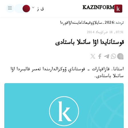
KAZINFORM
ق ز
ترەند:
2026-سايلاۋ
وقيعا
تاعايىنداۋ
اقوردا
07:51, 18 قىركۇيەك 2014
قوستانايدا اۋا ساتىلا باستادى
استانا. قازاقپارات - قوستاناي ۆوكزالدارىندا تەمىر قالبىردا اۋا
ساتىلا باستادى.