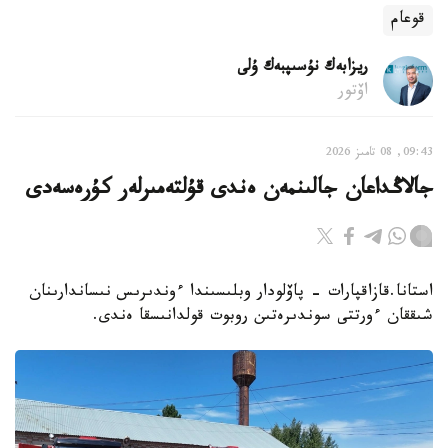
قوعام
ريزابەك نۇسىپبەك ۇلى
اۆتور
09:43, 08 تامىز 2026
جالاڭداعان جالىنمەن ەندى قۇلتەمىرلەر كۇرەسەدى
استانا.قازاقپارات - پاۆلودار وبلىسىندا ءوندىرىس نىساندارىنان
شىققان ءورتتى سوندىرەتىن روبوت قولدانىسقا ەندى.