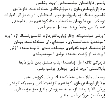
باتىس قازاقستان وبلىسىنداعى ءورت وشاعىن
«قازاۆياورمانقورعاۋ» رەسپۋبليكالىق مەملەكەتتىك قازىنالىق
كاسىپورنىنىڭ اۋە پاترۋلدەۋ توبى انىقتاعان. ءورت تۋرالى اقپارات
تۇسكەن بويدا ورمان مەكەمەلەرىنىڭ كۇشتەرى مەن قاجەتتى
تەحنيكاسى وقيعا ورنىنا جەدەل جىبەرىلدى.
ءورتتى سوندىرۋگە «قازاۆياورمانقورعاۋ» كاسىپورنىنىڭ اۋە ءورت
ءسوندىرۋ دەسانتشىلارى، سونداي-اق مەملەكەتتىك ورمان
كۇزەتىنىڭ قىزمەتكەرلەرى جۇمىلدىرىلدى. ناتيجەسىندە ءۇش
ءورت تە از ۋاقىت ىشىندە تولىق ءسوندىرىلدى.
قازىرگى تاڭدا ەل اۋماعىندا اپتاپ ىستىق پەن نايزاعايعا
بايلانىستى ءورت قاۋپى جوعارى بولىپ وتىر.
وسىعان بايلانىستى مەملەكەتتىك ورمان كۇزەتى مەن
«قازاۆياورمانقورعاۋ» كۇشتەرى كۇشەيتىلگەن رەجيمگە كوشتى.
ورمان القاپتارىندا اۋە جانە جەرۇستى پاترۋلدەۋ جۇمىستارى
ۇزدىكسىز جۇرگىزىلىپ جاتىر.