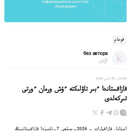
قوعام
без автора
اۆتور
13:06, 08 تامىز 2026
قازاقستاندا ءبىر تاۋلىكتە ءۇش ورمان ءورتى
تىركەلدى
استانا. قازاقپارات - 2026-جىلعى 7-تامىزدا قازاقستاننىڭ