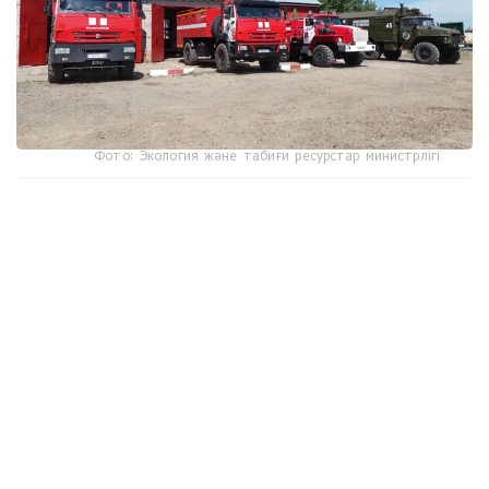
Фото: Экология және табиғи ресурстар министрлігі
جوعارى تەمپەراتۋراعا ءتوزىمدى تەحنيكا قاۋىپتى ايماقتاردا
ءتىلسىز جاۋدى قاشىقتان اۋىزدىقتاۋعا مۇمكىندىك بەرەدى. "بۇل
قۇتقارۋشىلاردىڭ قاۋىپسىزدىگىن ارتتىرىپ، توتەنشە جاعدايلارعا
جەدەل ارەكەت ەتۋگە مۇمكىندىك بەرەدى"، - دەيدى ماماندار.
ديلناز تۇرعازىيەۆا، ءتىلشى:
- ءورت ءسوندىرۋ روبوتى وسى پۋلت ارقىلى قاشىقتان
باسقارىلادى. بۇل - تەحنيكانىڭ باستى ەرەكشەلىگى. سەبەبى
ءورت ءقاۋىپتى ايماقتا بولعان جاعدايدا قۇتقارۋشىلاردىڭ ورنىنا
روبوت جىبەرىلىپ، ەڭ قاتەرلى جۇمىستى وسى تەحنيكا اتقارادى.
وپەراتور قۇرىلعىنا 700 مەتر قاشىقتىقتان باعىتتايدى. روبوتتىڭ