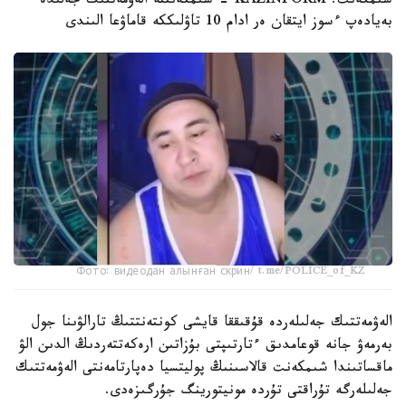
شىمكەنت. KAZINFORM - شىمكەنتتە الەۋمەتتىك جەلىدە
بەيادەپ ءسوز ايتقان ەر ادام 10 تاۋلىككە قاماۋعا الىندى
Фото: видеодан алынған скрин/ t.me/POLICE_of_KZ
الەۋمەتتىك جەلىلەردە قۇقىققا قايشى كونتەنتتىڭ تارالۋىنا جول
بەرمەۋ جانە قوعامدىق ءتارتىپتى بۇزاتىن ارەكەتتەردىڭ الدىن الۋ
ماقساتىندا شىمكەنت قالاسىنىڭ پوليتسيا دەپارتامەنتى الەۋمەتتىك
جەلىلەرگە تۇراقتى تۇردە مونيتورينگ جۇرگىزەدى.