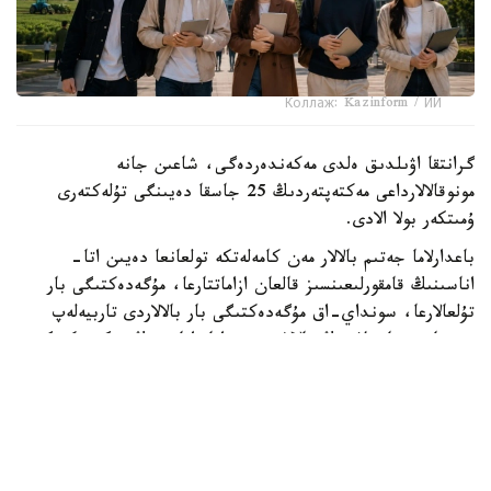
Коллаж: Kazinform / ИИ
گرانتقا اۋىلدىق ەلدى مەكەندەردەگى، شاعىن جانە
مونوقالالارداعى مەكتەپتەردىڭ 25 جاسقا دەيىنگى تۇلەكتەرى
ۇمىتكەر بولا الادى.
باعدارلاما جەتىم بالالار مەن كامەلەتكە تولعانعا دەيىن اتا-
اناسىنىڭ قامقورلىعىنسىز قالعان ازاماتتارعا، مۇگەدەكتىگى بار
تۇلعالارعا، سونداي-اق مۇگەدەكتىگى بار بالالاردى تاربيەلەپ
وتىرعان وتباسىلاردىڭ بالالارى مەن اتا-اناسىنىڭ مۇگەدەكتىگى
بار تالاپكەرلەرگە ارنالعان.
- ءبىلىم بەرۋ گرانتىنىڭ يەگەرلەرىنە وقۋ اقىسى جىلىنا 1
ميلليون تەڭگەگە دەيىن تولەنەدى. سونىمەن قاتار وقۋ
كەزەڭىندە اي سايىن 60 مىڭ تەڭگە كولەمىندە شاكىرتاقى
تاعايىندالادى. شاكىرتاقى جىل سايىن جازعى دەمالىس كەزەڭىن