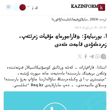
KAZINFORM
ق ز
ترەند:
2026-سايلاۋ
وقيعا
تاعايىنداۋ
اقوردا
03:39, 18 قىركۇيەك 2014
ا. بورىبايەۆ: «قاراجورعا» مۇقيات زەرتتەپ،
زەردەلەۋدى قاجەت ەتەدى
استانا. قازاقپارات - كەشە ورتالىق كوممۋنيكاتسيالار قىزمەتىندە
وتكەن بريفينگ بارىسىندا مادەنيەت جانە سپورت ۆيتسە-
ءمينيسترى ب ا ق وكىلدەرىنىڭ ساۋالدارىنا جاۋاپ بەرۋ بارىسىندا
وسىلاي مالىمدەدى، - دەپ حابارلايدى Baq.kz ءتىلشىسى.