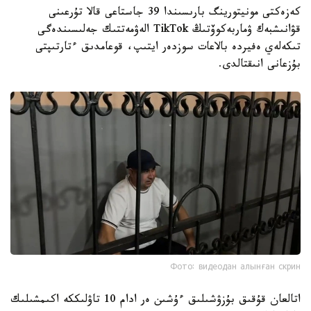
كەزەكتى مونيتورينگ بارىسىندا 39 جاستاعى قالا تۇرعىنى
قۋانىشبەك ۋماربەكوۆتىڭ TikTok الەۋمەتتىك جەلىسىندەگى
تىكەلەي ەفيردە بالاعات سوزدەر ايتىپ، قوعامدىق ءتارتىپتى
بۇزعانى انىقتالدى.
Фото: видеодан алынған скрин
اتالعان قۇقىق بۇزۋشىلىق ءۇشىن ەر ادام 10 تاۋلىككە اكىمشىلىك