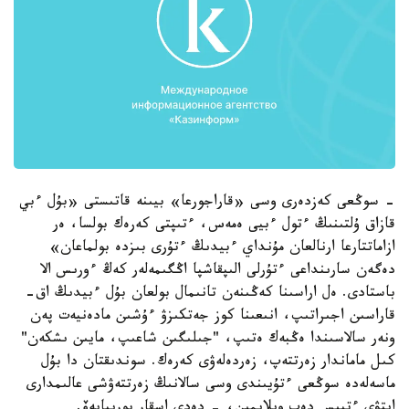
- سوڭعى كەزدەرى وسى «قاراجورعا» بيىنە قاتىستى «بۇل ءبي
قازاق ۇلتىنىڭ ءتول ءبيى ەمەس، ءتىپتى كەرەك بولسا، ەر
ازاماتتارعا ارنالعان مۇنداي ءبيدىڭ ءتۇرى بىزدە بولماعان»
دەگەن سارىنداعى ءتۇرلى الىپقاشپا اڭگىمەلەر كەڭ ءورىس الا
باستادى. ەل اراسىنا كەڭىنەن تانىمال بولعان بۇل ءبيدىڭ اق-
قاراسىن اجىراتىپ، انىعىنا كوز جەتكىزۋ ءۇشىن مادەنيەت پەن
ونەر سالاسىندا ەڭبەك ەتىپ، "جىلىگىن شاعىپ، مايىن ىشكەن"
كىل ماماندار زەرتتەپ، زەردەلەۋى كەرەك. سوندىقتان دا بۇل
ماسەلەدە سوڭعى ءتۇيىندى وسى سالانىڭ زەرتتەۋشى عالىمدارى
ايتۋى ءتيىس دەپ ويلايمىن، - دەدى اسقار بورىبايەۆ.