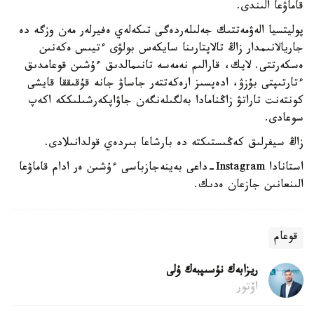
قاماۋعا الىندى.
پوليتسيا الەۋمەتتىك جەلىلەردەگى تىكەلەي ەفيرلەر مەن وزگە دە
جاريالانىمدار زاڭ تالاپتارىنا سايكەس بولۋى ءتيىس ەكەنىن
ەسكەرتتى. لايك، قارالىم نەمەسە تانىمالدىق ءۇشىن قوعامدىق
ءتارتىپتى بۇزۋ، ادەپسىز ارەكەتتەر جاساۋ جانە قۇقىققا قايشى
كونتەنت تاراتۋ زاڭنامادا بەلگىلەنگەن جاۋاپكەرشىلىككە اكەپ
سوعادى.
زاڭ سيفرلىق كەڭىستىكتە دە بارشاعا بىردەي قولدانىلادى.
استانادا Instagram-داعى بەينەجازباسى ءۇشىن ەر ادام قاماۋعا
الىنعانىن جازعان ەدىك.
قوعام
ريزابەك نۇسىپبەك ۇلى
اۆتور