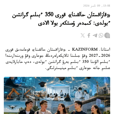
15:08, 09 تامىز 2026
«قازاقستان حالقىنا» قورى 350 ءبىلىم گرانتىن
ءبولدى: كىمدەر ۇمىتكەر بولا الادى
استانا. KAZINFORM - «قازاقستان حالقىنا» قوعامدىق قورى
2026-2027 وقۋ جىلىنا تالاپكەرلەردىڭ جوعارى وقۋ ورىندارىندا
ءبىلىم الۋىنا 350 ءبىلىم بەرۋ گرانتىن ءبولدى، دەپ حابارلايدى
عىلىم جانە جوعارى ءبىلىم مينيسترلىگى.