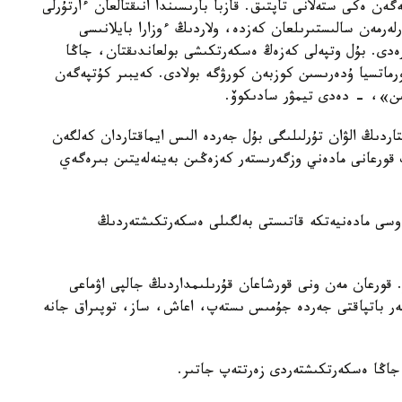
 ەكى ستەلانى تاپتىق. قازبا بارىسىندا انىقتالعان ءارتۇرلى
ەرمەن سالىستىرىلعان كەزدە، ولاردىڭ ءوزارا بايلانىسى
رەدى. بۇل وتپەلى كەزەڭ ەسكەرتكىشى بولعاندىقتان، جاڭا
ورماتسيا ۇدەرىسىن كوزبەن كورۋگە بولادى. كەيبىر كۇتپەگەن
ىن»، - دەدى تيمۋر سادىكوۆ.
تتاردىڭ الۋان تۇرلىلىگى بۇل جەردە الىس ايماقتاردان كەلگەن
قورعانى مادەني وزگەرىستەر كەزەڭىن بەينەلەيتىن بىرەگەي
 وسى مادەنيەتكە قاتىستى بەلگىلى ەسكەرتكىشتەردىڭ
 قورعان مەن ونى قورشاعان قۇرىلىمداردىڭ جالپى اۋماعى
ەولوگتەر باتپاقتى جەردە جۇمىس ىستەپ، اعاش، ساز، توپىراق جانە
ى جاڭا ەسكەرتكىشتەردى زەرتتەپ جاتىر.