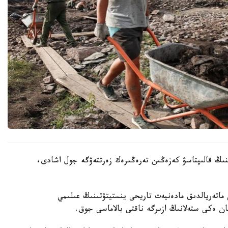
ىنىڭ قالىپتاسۋ كەزەڭىن تەرەڭىرەك زەرتتەۋگە جول اشادى،
اتەريالدىق مادەنيەت تاريحى ينستيتۋتىنىڭ عىلىمي
ان ەكى ستەلانىڭ ازىرگە ناقتى بالاماسى جوق.