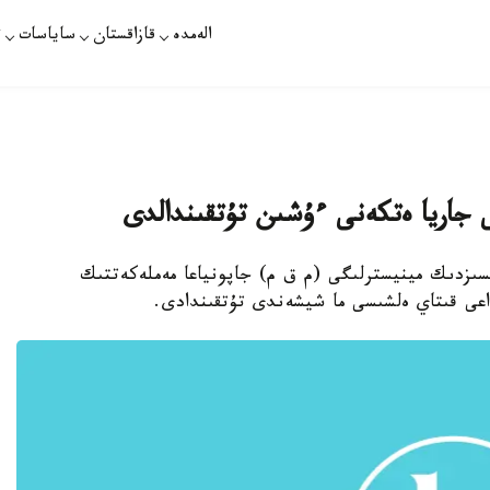
الەمدە
قازاقستان
ساياسات
ت
 جاريا ەتكەنى ءۇشىن تۇتقىندالدى
سىزدىك مينيسترلىگى (م ق م) جاپونياعا مەملەكەتتىك
اعى قىتاي ەلشىسى ما شيشەندى تۇتقىندادى.