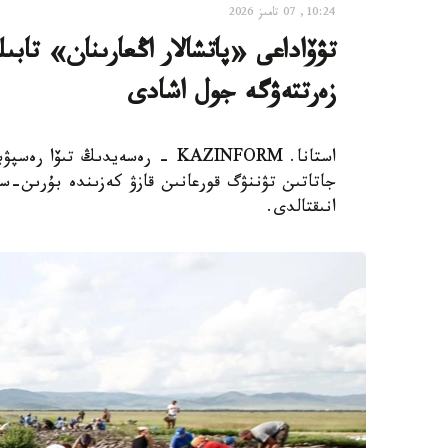
10:24, 07 تامىز 2026
تۋۆاداعى «پاتشالار اڭعارىنان» تاب
زەرتتەۋگە جول اشادى
استانا. KAZINFORM - رەسەيدىڭ ت
جاتاتىن تۋننۋگ قورعانىن قازۋ كەزىندە بۇرىن
انىقتالدى.