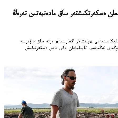
ىلعان ەسكەرتكىشتەر ساق مادەنيەتىن تەرەڭ
ىۆا رەسپۋبليكاسىنداعى «پاتشالار اڭعارىندا» ەرتە ساق داۋىرىنە
-سوڭدى تەڭدەسى تابىلماعان ەكى تاس ەسكەرتكىش