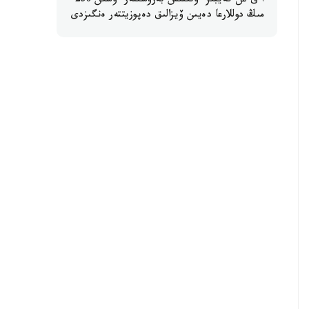
ا ق ش كەيبىر ءوتىنىش بەرۋشىلەر ءۇشىن 250
مىڭ دوللارعا دەيىن ۆيزالىق دەپوزيتتەر ەنگىزدى