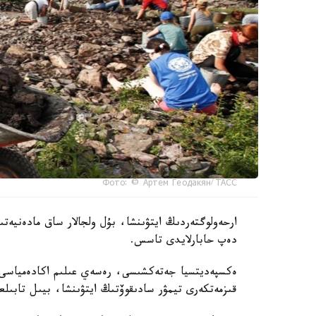
Фото: © Артем Геодакян/ ТАСС
ارحەولوگتەردىڭ ايتۋىنشا، بۇل ولجالار ساق مادەنيەت
دەپ حابارلايدى تاسس.
ەكسپەديتسيا جەتەكشىسى، رەسەي عىلىم اكادەمياسى م
قىزمەتكەرى تيمۋر سادىقوۆتىڭ ايتۋىنشا، بيىل تابىلع