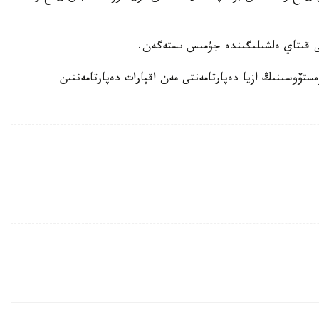
تۆوسىنىڭ ازيا دەپارتامەنتى مەن اقپارات دەپارتامەنتىن