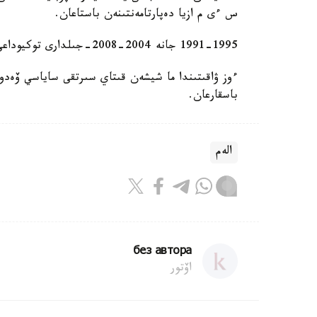
س ءى م ازيا دەپارتامەنتىنەن باستاعان.
1991-1995 جانە 2004-2008-جىلدارى توكيوداعى قىتاي ەلشىلىگىندە جۇمىس ىستەگەن.
ءوز ۋاقىتىندا ما شيشەن قىتاي سىرتقى ساياسي ۆەدومس
باسقارعان.
الەم
без автора
اۆتور