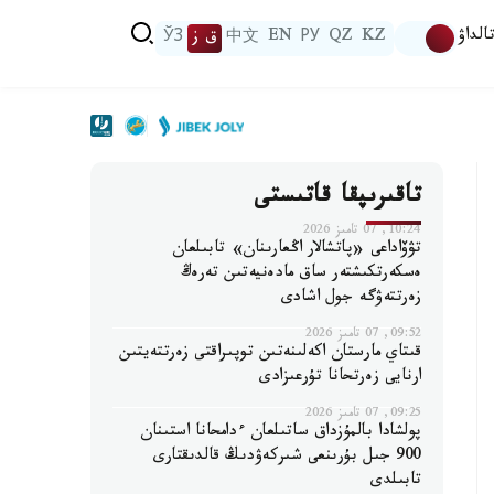
الداۋ
KZ
QZ
РУ
EN
中文
ق ز
ЎЗ
تاقىرىپقا قاتىستى
10:24, 07 تامىز 2026
تۋۆاداعى «پاتشالار اڭعارىنان» تابىلعان
ەسكەرتكىشتەر ساق مادەنيەتىن تەرەڭ
زەرتتەۋگە جول اشادى
09:52, 07 تامىز 2026
قىتاي مارستان اكەلىنەتىن توپىراقتى زەرتتەيتىن
ارنايى زەرتحانا تۇرعىزادى
09:25, 07 تامىز 2026
پولشادا بالمۇزداق ساتىلعان ءدامحانا استىنان
900 جىل بۇرىنعى شىركەۋدىڭ قالدىقتارى
تابىلدى