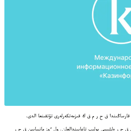
سىنداعى ق ح ر ەلشىسى بولىپ تاعايىندالعان. ول ءوز مانسابىن ق ح ر