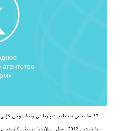
57 جاستاعى قىتايلىق ديپلوماتتى ونىڭ تۋعان كۇنى قارساڭىندا ق ح ر م ق ك قىزمەتكەرلەرى تۇتقىنعا الدى.
ما شيشەن 2012-جىلى يسلانديا رەسپۋبليكا