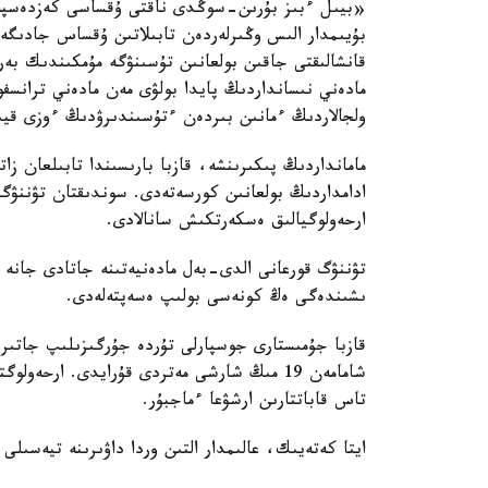
«بيىل ءبىز بۇرىن-سوڭدى ناقتى ۇقساسى كەزدەسپەگەن
بۇيىمدار الىس وڭىرلەردەن تابىلاتىن ۇقساس جادىگەرل
قانشالىقتى جاقىن بولعانىن تۇسىنۋگە مۇمكىندىك بە
مادەني نىسانداردىڭ پايدا بولۋى مەن مادەني ترانسف
ولجالاردىڭ ءمانىن بىردەن ءتۇسىندىرۋدىڭ ءوزى قي
مامانداردىڭ پىكىرىنشە، قازبا بارىسىندا تابىلعان زا
ادامداردىڭ بولعانىن كورسەتەدى. سوندىقتان تۋننۋگ 
ارحەولوگيالىق ەسكەرتكىش سانالادى.
تۋننۋگ قورعانى الدى-بەل مادەنيەتىنە جاتادى جانە
ىشىندەگى ەڭ كونەسى بولىپ ەسەپتەلەدى.
قازبا جۇمىستارى جوسپارلى تۇردە جۇرگىزىلىپ جاتىر.
شامامەن 19 مىڭ شارشى مەتردى قۇرايدى. ارح
تاس قاباتتارىن ارشۋعا ءماجبۇر.
ايتا كەتەيىك، عالىمدار التىن وردا داۋىرىنە تيەسىل