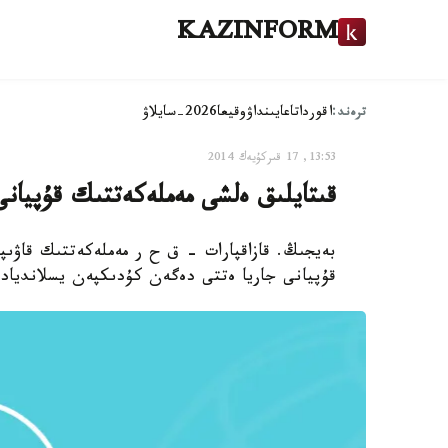
KAZINFORM
ترەند:
اقوردا
تاعايىنداۋ
وقيعا
2026-سايلاۋ
13:53, 17 قىركۇيەك 2014
قىتايلىق ەلشى مەملەكەتتىك قۇپيانى
بەيجىڭ. قازاقپارات - ق ح ر مەملەكەتتىك قاۋىپ
قۇپيانى جاريا ەتتى دەگەن كۇدىكپەن يسلاندياد