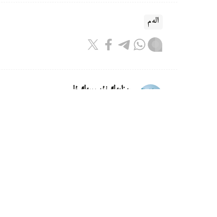
الەم
ريزابەك نۇسىپبەك ۇلى
اۆتور
09:52, 07 تامىز 2026
قىتاي مارستان اكەلىنەتىن توپىراقتى 
استانا. KAZINFORM - قىتاي مار
پلانەتالىق قورعانىس زەرتحاناسىن سالۋدى جوسپارلاپ 