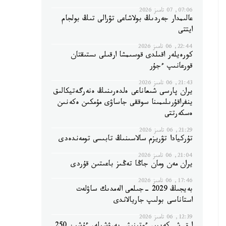
07:06, 07 تامىز 2026
عالىمدار جەردىڭ بولاشاعى تۋرالى تىڭ بولجام
ايتتى
22:44, 06 تامىز 2026
كورەيلەر اقىلدى قوسىمشا ارقىلى ىستىقتان
قورعانىپ ءجۇر
21:43, 06 تامىز 2026
يران پارسى شىعاناعى ەلدەرىنىڭ ەنەرگەتيكالىق
ينفراقۇرىلىمىنا سوققى جاساۋى مۇمكىن ەكەنىن
ەسكەرتتى
21:29, 06 تامىز 2026
تۇركيادا تۋريزم سالاسىنىڭ تابىسى تومەندەدى
21:04, 06 تامىز 2026
يران مەن ومان جاڭا تەڭىز باعىتىن قۇردى
17:46, 06 تامىز 2026
بەيجىڭ 2029 -جىلعى الەمدىك ساۋلەت
استاناسى بولىپ جاريالاندى
12:39, 06 تامىز 2026