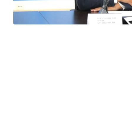
وبلىسىندا 32 جەكە مەكتەپ بار بولاتىن. ارادا جارتى جىل وتپەي جاتىپ سونىڭ تەڭ
ءوز ءوتىنىشى نەگىزىندە قۇرىلتايشىنىڭ شەشىمىمەن جۇمىسىن توقتاتتى.
ليتسەنزياسى بار، ءبىراق ءبىلىم بەرۋ قىزمەتىن توقتاتقان جەكە مەكتەپتەر سانى - 12. بۇگىنگى كۇنى 16 جەكە
 دەدى دەپارتامەنت باسشىسى.
 تىس 13 تەكسەرۋ جۇرگىزىلدى.
ى ارتىق جۇمىسقا تارتۋ، كەيبىر كونكۋرستىق قۇجاتتاردىڭ
ڭ ناتيجەگە قاناعاتتانباۋى سەبەپ. بالاباقشالاردا بالالارعا
زيان كەلۋ جاعدايلارى بويىنشا اتا-انالار شاعىمدانادى. تەكسەرۋ ناتيجەسىندە 30 اكىمشىلىك ءىس قوزعالىپ،
جاۋاپكەرشىلىككە تارتىلدى، - دەدى ءمادي بەكماعانبەتوۆ.