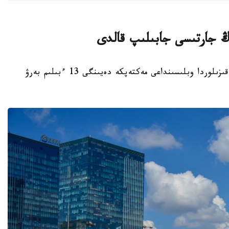
قىزىلوردا. KAZINFORM - بيىل قاڭتار ايىندا قىزىلوردا وبلىسىنداعى مەكتەپكە دەيىنگى 13 ءبىلىم بەرۋ