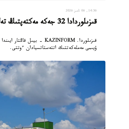
14:56, 06 تامىز 2026
قىزىلوردادا 32 جەكە مەكتەپتىڭ تەڭ جارتىسى جابىلىپ قالدى
ۇيىمى مەملەكەتتىك اتتەستاتسيادان ءوتتى.