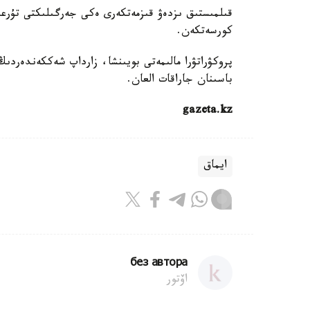
قىلمىستىق ىزدەۋ قىزمەتكەرى ەكى جەرگىلىكتى تۇرعىن
كورسەتكەن.
پروكۋراتۋرا مالىمەتى بويىنشا، زارداپ شەككەندەرد
باسىنان جاراقات العان.
gazeta.kz
ايماق
без автора
اۆتور