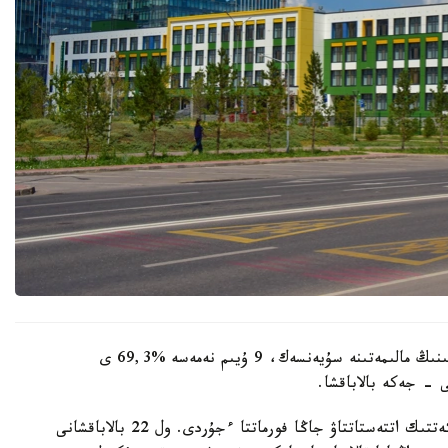
وبلىستىق ءبىلىم ساپاسىن قامتاماسىز ەتۋ دەپارتامەنتىنىڭ مالىمەتىنە سۇيەنسەك، 9 ۇيىم نەمەسە %69,3 ى
 - جەكە بالاباقشا.
- مامىر ايىنان باستاپ ءبىلىم بەرۋ ۇيىمدارىن مەملەكەتتىك اتتەستاتتاۋ جاڭا فورماتتا ءجۇردى. ول 22 بالاباقشانى