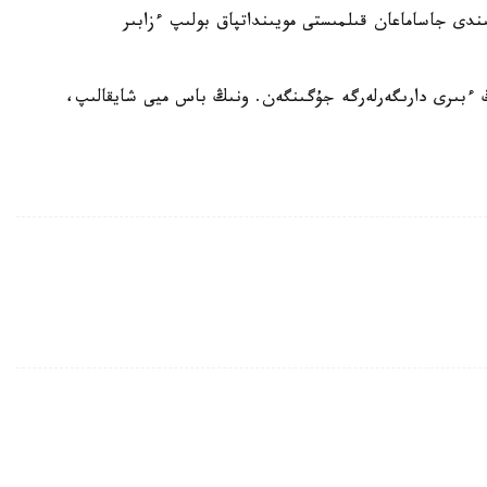
دى جاساماعان قىلمىستى مويىنداتپاق بولىپ ءزابىر
ىڭ ءبىرى دارىگەرلەرگە جۇگىنگەن. ونىڭ باس ميى شايقالىپ،