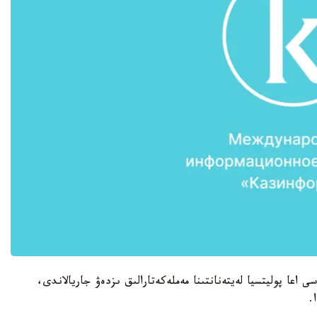
ى اعا پوليتسيا لەيتەنانتىنا مەملەكەتارالىق ىزدەۋ جاريالاندى،
.