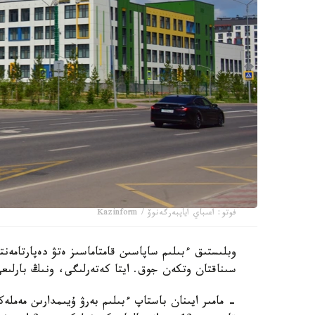
فوتو: اعىباي اياپبەرگەنوۆ / Kazinform
سىناقتان وتكەن جوق. ايتا كەتەرلىگى، ونىڭ بارلىعى