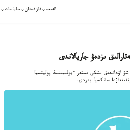
الەمدە
قازاقستان
ساياسات
ت
ەتارالىق ىزدەۋ جاريالاندى
رازدىڭ 2№ قالالىق سوتى شۋ اۋداندىق ىشكى ىستەر ءبولىمىنىڭ پوليتسيا
قىنداۋعا سانكسيا بەردى.