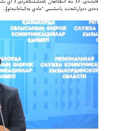
قامتىدى. 13 
دەدى دەپارتامەنت باسشىسى ءمادي بەكماعانبەتوۆ.