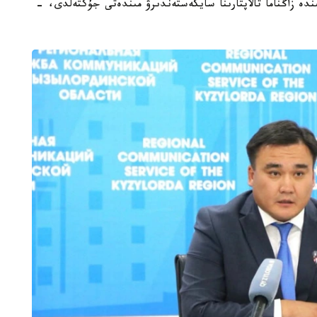
ىنە انىقتالعان كەمشىلىكتەردى 3 اي ىشىندە زاڭناما تالاپتارىنا سايكەستەندىرۋ مىندەتى جۇكتەلدى، -