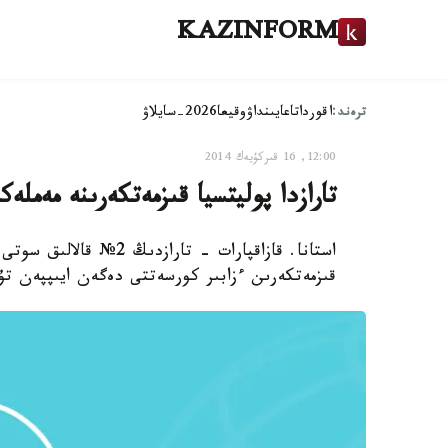
KAZINFORM
ترەند:
اقوردا
تاعايىنداۋ
وقيعا
2026-سايلاۋ
12:00, 16 قىركۇيەك 2014
تارازدا پوليتسيا قىزمەتكەرىنە مەملەك
استانا. قازاقپارات - تا
قىزمەتكەرىن ءزابىر كورسەتتى دەگەن ايىپپەن تۇت