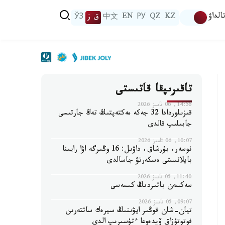
الداۋ
KZ
QZ
РУ
EN
中文
ق ز
ЎЗ
تاقىرىپقا قاتىستى
14:56, 06 تامىز 2026
قىزىلوردادا 32 جەكە مەكتەپتىڭ تەڭ جارتىسى
جابىلىپ قالدى
10:07, 06 تامىز 2026
نوسەر، بۇرشاق، داۋىل: 16 وڭىرگە اۋا رايىنا
بايلانىستى ەسكەرتۋ جاسالدى
11:40, 05 تامىز 2026
سەكسەن باتىردىڭ كىسەسى
09:07, 05 تامىز 2026
تيان-شان قوڭىر ايۋىنىڭ سيرەك ساتتەرىن
فوتوتۇزاق ۆيدەوعا ءتۇسىرىپ الدى