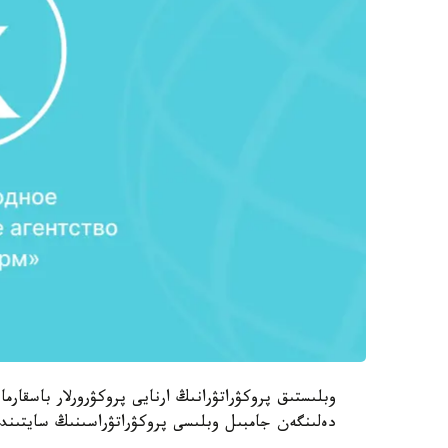
وبلىستىق پروكۋراتۋرانىڭ ارنايى پروكۋرورلار باسقارماس
دەلىنگەن جامبىل وبلىسى پروكۋراتۋراسىنىڭ سايتىندا