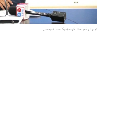
فوتو: وڭىرلىك كوممۋنيكاتسيا قىزمەتى
جىل باسىندا قىزىلوردا 
جارتىسى جابىلدى.
- قاڭتار- اقپان ايلارىندا 4 ى 
مەكتەپ ءبىلىم بەرۋ قىزمەتىن كورسەتىپ كەلەدى، -
وسى ۋاقىت ىشىندە جەكە ازاماتتاردىڭ جولدانىمى بويىنشا جوسپاردان
- مۇنداي تەكسەرۋگە جەكە مەكتەپتەردە مۇعالىمدەرد
دۇرىس راسىمدەلمەۋى، كونكۋرسقا تۇسكەن كانديداتتاردى
تەكسەرۋ قورىتىندىسىمەن لاۋازىم يەلەرى اكىمشىلىك 