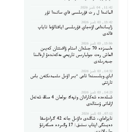
11:42, 04 تامىز 2026
الماتىدا ل ر ت قۇرىلىسى قاي ساتىدا تۇر
15:42, 03 تامىز 2026
زايسانداعى اۋەجاي قۇرىلىسى اياقتالۋعا تاياپ
قالدى
15:06, 03 تامىز 2026
ەلىمىزدە 70 جىلدان استام ۋاقىتتان كەيىن
العاش رەت جولبارىس تاريحي مەكەندەۋ ارەالىنا
جىبەرىلدى
14:52, 03 تامىز 2026
اباي وبلىسىندا تاعى ءبىر اۋىل ىشىمدىكتەن باس
تارتتى
14:23, 03 تامىز 2026
شىلدەدە شەكارادان وتپەك بولعان 4 مىڭ شەتەل
ازاماتى ۇستالدى
07:12, 03 تامىز 2026
نايزاعاي، شاڭدى داۋىل جانە 42 گرادۋسقا
دەيىنگى اپتاپ ىستىق: 17 وڭىردە ەسكەرتۋ